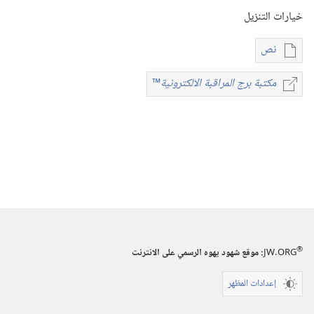
خيارات التنزيل
نص
خيارات
تنزيل
مكتبة برج المراقبة الالكترونية
™
مكتبة
الاصدارات
برج
مراجع
المراقبة
دليل
الالكترونية
™
اجتماع
الخدمة
والحياة
المسيحية
‎‏‎أيار/
®
JW.ORG
:‏ موقع شهود يهوه الرسمي على الانترنت
حزيران/
إعدادات المظهر
يونيو‏‏
‎٢٠٢٤