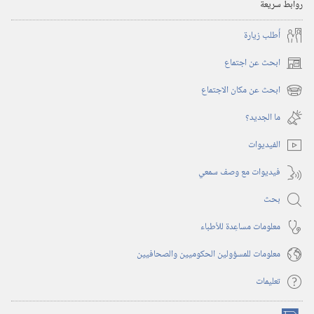
روابط سريعة
أُطلب زيارة
ابحث عن اجتماع
(يفتح
نافذة
ابحث عن مكان الاجتماع
(يفتح
جديدة)
نافذة
ما الجديد؟‏
جديدة)
الفيديوات
فيديوات مع وصف سمعي
بحث
معلومات مساعِدة للأطباء
معلومات للمسؤولين الحكوميين والصحافيين
تعليمات