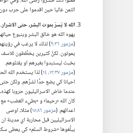
فعلوا ذلك خسروا رضى الله.‏ وفي الواقع،
الثمن غاليا حين اقدموا على حرب دون م
الله
لا
يُسرّ بموت البشر،‏ حتى الاشرار.‏
يهوه الله هو خالق البشر وينبوع حياتهم.
(‏
مزمور ٣٦:‏٩
‏)‏ لذلك لا يرغب في رؤيتهم
يموتون.‏ لكنَّ كثيرين يخطِّطون للاسف
بخبث ليستبدوا بغيرهم او يقتلوهم.‏
(‏
مزمور ٣٧:‏١٢،‏
١٤
‏)‏ لذا يستخدم الله ال
احيانا كي يضع حدًّا لشرِّهم.‏ ولكن حتى
عندما خاض الاسرائيليون حروبا كهذه،‏
كان الله ‹رحيما› و «بطيء الغضب» مع
اعدائهم.‏ (‏
مزمور ٨٦:‏١٥
‏)‏ مثلا،‏ اوصى
الاسرائيليين قبل محاربة اي مدينة ان
يبلِّغوها «شروط السلم» كي يعطي سكان