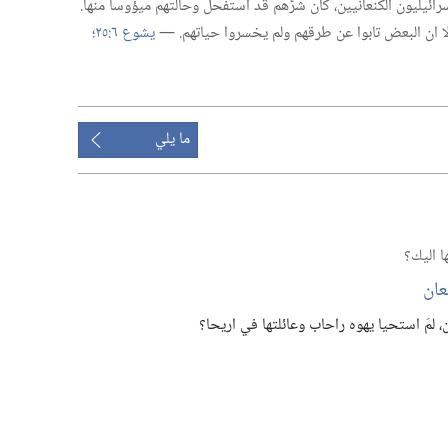
ئيليون الكنعانيين،‏ كان شرُّهم قد استفحل وحالتهم ميؤوسا منها.‏
الا ان البعض تابوا عن طرقهم ولم يخسروا حياتهم.‏ —‏
يشوع ٦:‏٢٥؛‏
ما يلي
 اليك؟‏
ان
 لمَ استحيا يهوه راحاب وعائلتها في اريحا؟‏