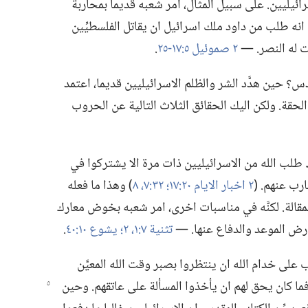
ائيليين.‏ على سبيل المثال،‏ امر شعبه قديما بمحاربة
ما انه طلب من داود ملك اسرائيل ان يقاتل الفلسطيِّين
 له النصر.‏ —‏
٢ صموئيل ٥:‏١٧-‏٢٥
‏.‏
‏ حين هدَّد الشر والظلم الاسرائيليين قديما،‏ اعتمد
لحقة.‏ ولكن اليك الحقائق الثلاث التالية عن الحروب
‏
طلب الله من الاسرائيليين ذات مرة الا يشتركوا في
ب عنهم.‏ (‏
٢ اخبار الايام ٢٠:‏١٧؛‏
٣٢:‏٧،‏ ٨
‏)‏ وهذا ما فعله
قالة.‏ لكنَّه في مناسبات اخرى،‏ امر شعبه بخوض معارك
ض الموعد والدفاع عنها.‏ —‏
تثنية ٧:‏١،‏ ٢؛‏
يشوع ١٠:‏٤٠
‏.‏
على خدام الله ان ينتظروا بصبر وقت الله المعيَّن
ما كان يحق لهم ان يأخذوا المسألة على عاتقهم.‏ وحين