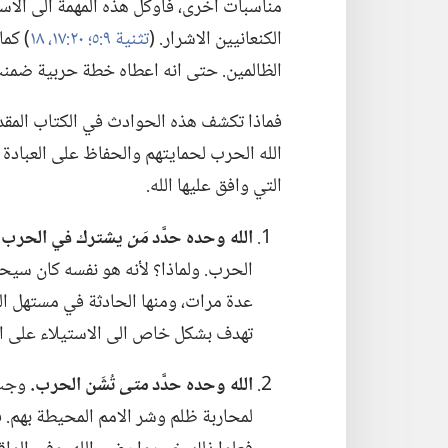
مناسبات اخرى،‏ فأوكل هذه المهمة الى الاسر
الكنعانيين الاشرار.‏ (‏
تثنية ٩:‏٥؛‏
٢٠:‏١٧،‏ ١٨
‏)‏ ك
الظالمين.‏ حتى انه اعطاه خطة حربية ضمنت
فماذا تكشف هذه الحوادث في الكتاب المقدس؟
الله الحرب لحمايتهم والحفاظ على العبادة ا
التي وافق عليها الله.‏
الله وحده حدَّد
مَن
يشترك
في
الحرب.
الحرب.‏ ولماذا؟‏ لأنه هو نفسه كان سيحار
عدة مرات،‏ ومنها الحادثة في مستهل الم
تهدف بشكل خاص الى الاستيلاء على ار
الله وحده حدَّد
متى
تُشَن الحرب.‏
وجب 
لمحاربة
ظلم وشر الامم المحيطة بهم.‏ ف