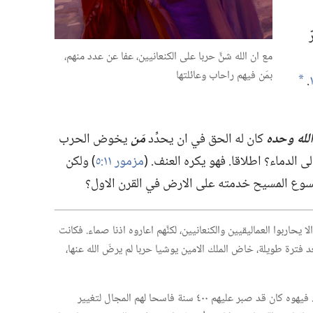
ّ
مع ان الله شنَّ حربا على الكنعانيين،‏ عفا عن عدد منهم،‏
بمَن فيهم راحاب وعائلتها
‏.‏
*
الله وحده
كان له الحق في ان يحدِّد
مَن
يخوض الحرب
الدماء؟‏ اطلاقا.‏ فهو يكره العنف.‏ (‏
مزمور ١١:‏٥
‏)‏ ولكن
 يسوع المسيح خدمته على الارض في القرن الاول؟‏
 يحاربوا العماليقيين والكنعانيين،‏ لكنَّهم اعاروه اذنا صماء.‏ فكانت
بعد فترة طويلة،‏ خاض الملك الامين يوشيا حربا لم يرضَ الله عنها،‏
لم يتلُ الاسرائيليون شروط السلم على الكنعانيين.‏ فيهوه كان قد صبر عليهم ٤٠٠ سنة فاسحا لهم المجال لتغيير