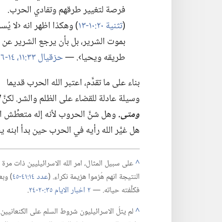
فرصة لتغيير طرقهم وتفادي الحرب.‏
(‏
تثنية ٢٠:‏١٠-‏١٣
‏)‏ وهكذا اظهر انه ‹لا يُسر
بموت الشرير،‏ بل بأن يرجع الشرير عن
طريقه ويحيا›.‏ —‏
حزقيال ٣٣:‏١١،‏
١٤-‏١٦
بناء على ما تقدَّم،‏ اعتبر الله الحرب قديما
وسيلة عادلة للقضاء على الظلم والشر.‏ لكنَّ
ومتى.‏
وهل شنَّ الحروب لأنه إله متعطِّش الى 
هل غيَّر الله رأيه في الحرب حين بدأ ابنه
^
على سبيل المثال،‏ امر الله الاسرائيليين ذات مرة الا
النتيجة انهم هُزموا هزيمة نكراء.‏ (‏
عدد ١٤:‏٤١-‏٤٥
‏)‏ و
فكلَّفته حياته.‏ —‏
٢ اخبار الايام ٣٥:‏٢٠-‏٢٤
‏.‏
^