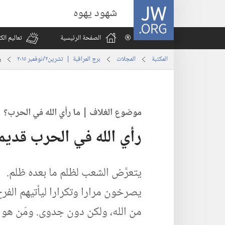
JW.ORG
شهود يهوه
الصفحة الرئيسية
تعاليم ال
المكتبة
المجلات
برج المراقبة | ‏‎تشرين٢/نوفمبر‏ ‏‎٢٠١٥‏
ر
موضوع الغلاف | ما رأي الله
في
الحرب؟‏
رأي الله في الحرب قديم
يتعرَّض الشعب لظلم ما بعده ظلم.‏
يصرخون مرارا وتكرارا ليأتيهم الفر
من الله،‏ ولكن دون جدوى.‏ ومَن هو