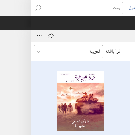
خول
بحث
اقرأ باللغة