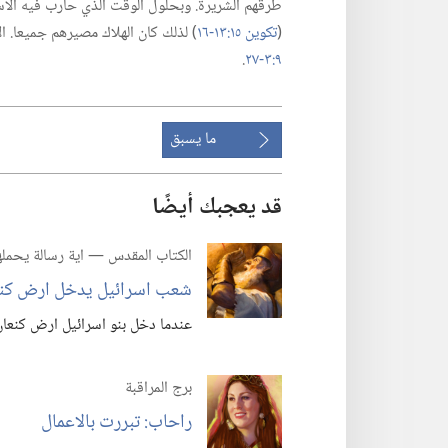
طرقهم الشريرة.‏ وبحلول الوقت الذي حارب فيه الاسرا
(‏
تكوين ١٥:‏١٣-‏١٦
‏)‏ لذلك كان الهلاك مصيرهم جميعا.‏ 
٩:‏٣-‏٢٧
‏.‏
ما يسبق
قد يعجبك أيضًا
الكتاب المقدس —‏ اية رسالة يحملها
شعب اسرائيل يدخل ارض كنع
عندما دخل بنو اسرائيل ارض كنعان،‏
برج المراقبة
راحاب:‏ تبررت بالاعمال