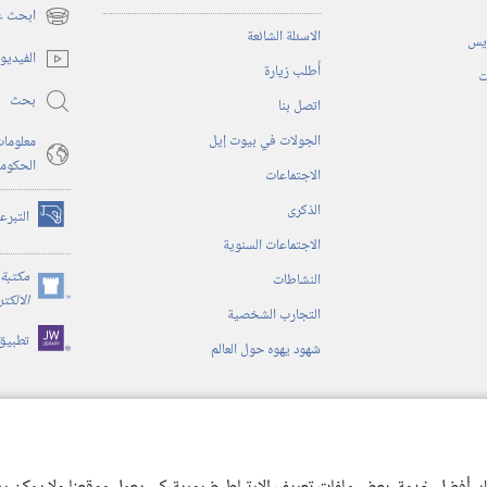
ابحث عن
(يفتح
الاسئلة الشائعة
ريس
نافذة
الفيديو
أُطلب زيارة
جديدة)
ت
بحث
اتصل بنا
الجولات في بيوت إيل
معلومات
الحكوم
الاجتماعات
الذكرى
التبرع
(يفتح
الاجتماعات السنوية
نافذة
جديدة)
مكتبة 
النشاطات
(يفتح
الالكت
التجارب الشخصية
نافذة
تطبيق
جديدة)
شهود يهوه حول العالم
ية
ن الكتاب المقدس