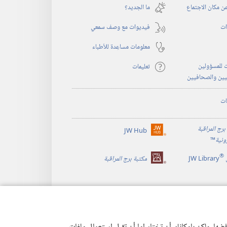
نافذة
 مكان الاجتماع
ما الجديد؟‏
جديدة)
ات
فيديوات مع وصف سمعي
معلومات مساعِدة للأطباء
 للمسؤولين
تعليمات
يين والصحافيين
ات
برج المراقبة
JW Hub
(يفتح
رونية
™
نافذة
®
جديدة)
JW Library
مكتبة برج المراقبة