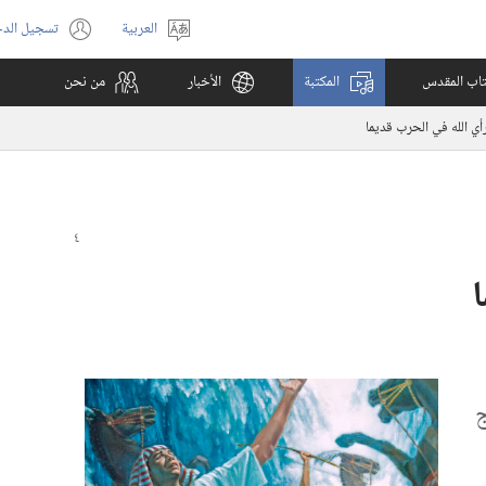
العربية
تسجيل الد
اختر
(يفتح
اللغة
نافذة
كتاب المقدس
المكتبة
الأخبار
من نحن
جديدة)
أي الله في الحرب قديما
ا
ج