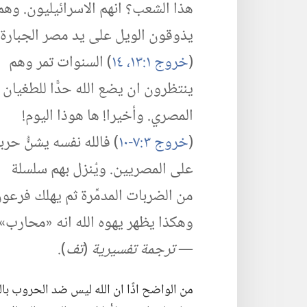
هذا الشعب؟‏ انهم الاسرائيليون.‏ وهم
يذوقون الويل على يد مصر الجبارة.‏
(‏
خروج ١:‏١٣،‏ ١٤
‏)‏ السنوات تمر وهم
ينتظرون ان يضع الله حدًّا للطغيان
المصري.‏ وأخيرا!‏ ها هوذا اليوم!‏
(‏
خروج ٣:‏٧-‏١٠
‏)‏ فالله نفسه يشنُّ حربا
على المصريين.‏ ويُنزل بهم سلسلة
من الضربات المدمِّرة ثم يهلك فرعون
وهكذا يظهر يهوه الله انه «محارب»
—‏ ترجمة تفسيرية
‏(‏
تف
‏)‏.‏
من الواضح اذًا ان الله ليس ضد الحروب بالم