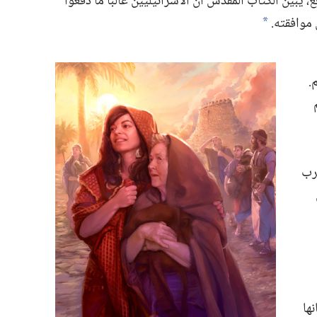
‏ يبيِّن الكتاب المقدس ان الاسرائيليين غالبا ما دفعوا
وافقته.‏
*
‏
حرب
ها