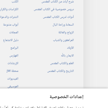
شرح آيات من الكتاب المقدس
الكتب
دروس خصوصية في الكتاب المقدس
الكراسات والكرا
أدوات لدرس الكتاب المقدس
النشرات والدعوا
السعادة وراحة البال
أبواب متنوعة
الزواج والعائلة
المجلات
المراهقون والشباب
دليل الاجتماع
الأولاد
البرامج
الايمان باللّٰه
الفهارس
العلم والكتاب المقدس
الإرشادات
التاريخ والكتاب المقدس
محطة‏ ‏JW
الفيديوات
الموسيقى
المسرحيات السمع
إعدادات الخصوصية
قراءات مسرحية م