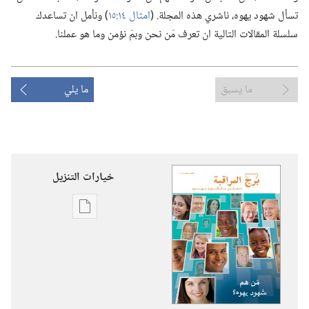
تسأل شهود يهوه،‏ ناشري هذه المجلة.‏ (‏
امثال ١٤:‏١٥
‏)‏ ونأمل ان تساعدك
سلسلة المقالات التالية ان تعرف مَن نحن وبمَ نؤمن وما هو عملنا.‏
ما يسبق
ما يلي
خيارات التنزيل
خيارات
تنزيل
الاصدارات
برج
المراقبة
مَن