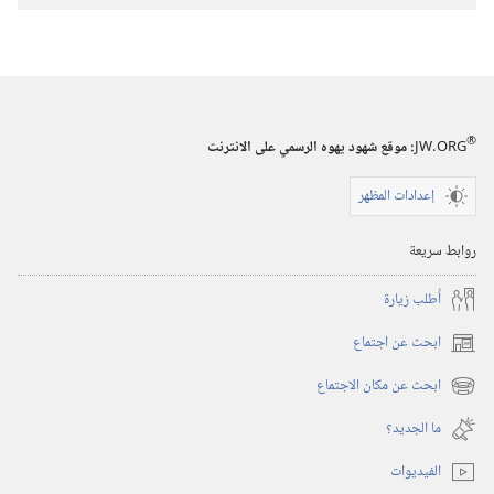
هم
شهود
يهوه؟‏
®
JW.ORG
:‏ موقع شهود يهوه الرسمي على الانترنت
إعدادات المظهر
روابط سريعة
أُطلب زيارة
ابحث عن اجتماع
(يفتح
نافذة
ابحث عن مكان الاجتماع
(يفتح
جديدة)
نافذة
ما الجديد؟‏
جديدة)
الفيديوات