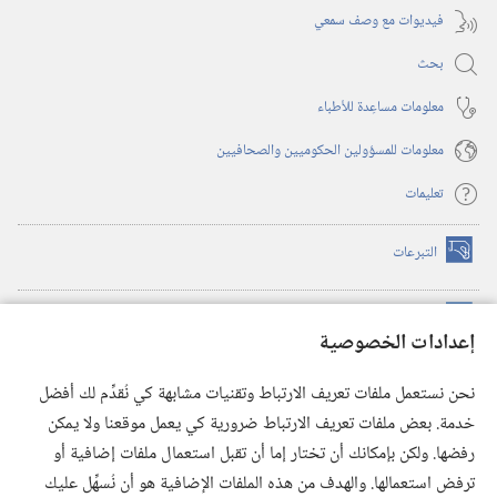
فيديوات مع وصف سمعي
بحث
معلومات مساعِدة للأطباء
معلومات للمسؤولين الحكوميين والصحافيين
تعليمات
التبرعات
(يفتح
نافذة
جديدة)
مكتبة برج المراقبة الالكترونية
™
(يفتح
إعدادات الخصوصية
نافذة
JW Hub
جديدة)
(يفتح
نحن نستعمل ملفات تعريف الارتباط وتقنيات مشابهة كي نُقدِّم لك أفضل
نافذة
®
خدمة. بعض ملفات تعريف الارتباط ضرورية كي يعمل موقعنا ولا يمكن
تطبيق
JW Library
جديدة)
رفضها. ولكن بإمكانك أن تختار إما أن تقبل استعمال ملفات إضافية أو
مكتبة برج المراقبة
ترفض استعمالها. والهدف من هذه الملفات الإضافية هو أن نُسهِّل عليك