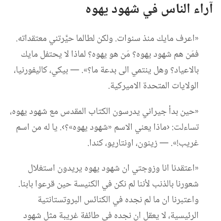
آراء الناس في شهود يهوه
‏«اعرف مايك منذ سنوات.‏ ولكن لطالما حيَّرتني معتقداته.‏
فمَن هم شهود يهوه؟‏ مَن هو يهوه؟‏ لماذا لا يحتفل مايك
بالاعياد؟‏ وهل ينتمي الى بدعة ما؟‏».‏ —‏ بيكي،‏ كاليفورنيا،‏
الولايات المتحدة الاميركية.‏
‏«حين بدأ جيراني يدرسون الكتاب المقدس مع شهود يهوه،‏
تساءلت:‏ ‹ماذا يعني الاسم «شهود يهوه»؟‏›.‏ يا له من اسم
غريب!‏».‏ —‏ زينون،‏ اونتاريو،‏ كندا.‏
‏«اعتقدنا انا وزوجتي ان شهود يهوه يريدون استغلال
شعورنا بالذنب لأننا لم نكن في الكنيسة حين قرعوا بابنا.‏
واعتبرنا ان ما لم نجده في الكنائس البروتستانتية
الرئيسية،‏ لا يعقل ان نجده في طائفة غريبة مثل شهود