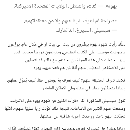
يهوه».‏ —‏ كَنت،‏ واشنطن،‏ الولايات المتحدة الاميركية.‏
‏«صراحة لم اعرف شيئا عنهم ولا عن معتقداتهم».‏
—‏ سيسيلي،‏ اسبيرغ،‏ الدانمارك.‏
لعلَّك رأيت شهود يهوه يبشِّرون من بيت الى بيت او في مكان عام،‏ يوزِّعون
مطبوعات مؤسسة على الكتاب المقدس،‏ ويعرضون دروسا مجانية فيه.‏
ولربما حصلت على هذه المجلة من احدهم.‏ مع ذلك،‏ قد تتساءل
مثل الاشخاص المقتبَس منهم آنفا مَن هم فعلا شهود يهوه.‏
فكيف تعرف الحقيقة عنهم؟‏ كيف تعرف بمَ يؤمنون حقا،‏ كيف يُموَّل عملهم،‏
ولماذا يتحدَّثون معك في بيتك وفي الاماكن العامة؟‏
تقول سيسيلي المذكورة آنفا:‏ «قرأت الكثير عن شهود يهوه على الانترنت،‏
وسمعت عنهم الكثير من الاشاعات.‏ نتيجة ذلك كوَّنت رأيا سلبيًّا عنهم».‏ لكنَّها
تحدَّثت اليهم لاحقا ووجدت اجوبة شافية عن اسئلتها.‏
وماذا عنك؟‏ هل تحب ان تعرف عنهم من اكثر المصادر ثقة؟‏ نشجِّعك اذًا ان