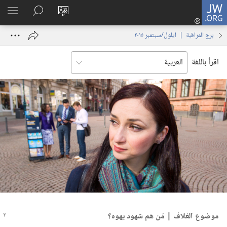
JW.ORG
تسجيل
تغيير
البحث
اظهر
الدخول
لغة
في
القائم
(يفتح
برج المراقبة | ‏‎ايلول/سبتمبر‏ ‏‎٢٠١٥‏
الموقع
JW.‎ORG
نافذة
جديدة)
اقرأ باللغة
موضوع الغلاف | مَن هم شهود يهوه؟‏