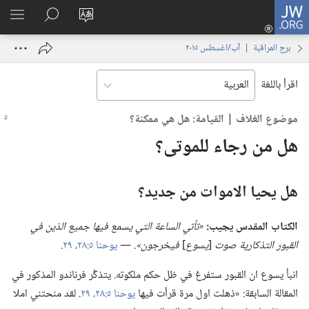
JW.ORG
تسجيل
تغيير
البحث
اظهر
الدخول
لغة
في
القائم
(يفتح
برج المراقبة | ‏‎آب/اغسطس‏ ‏‎٢٠١٥‏
الموقع
JW.‎ORG
نافذة
جديدة)
اقرأ باللغة
موضوع الغلاف | القيامة:‏ هل هي ممكنة؟‏
هل من رجاء للموتى؟‏
هل يحيا الاموات من جديد؟‏
الكتاب المقدس يجيب:‏
‏«تأتي الساعة التي يسمع فيها جميع الذين
في
القبور التذكارية صوت
‏[‏
يسوع
‏]
فيخرجون».‏
‏—‏
يوحنا ٥:‏​٢٨،‏ ٢٩
‏.‏
انبأ يسوع ان القبور ستفرغ في ظل حكم ملكوته.‏ يتذكَّر فرناندو المذكور في
المقالة السابقة:‏ «ذهلت اول مرة قرأت فيها
يوحنا ٥:‏​٢٨،‏ ٢٩
‏.‏ لقد منحتني املا