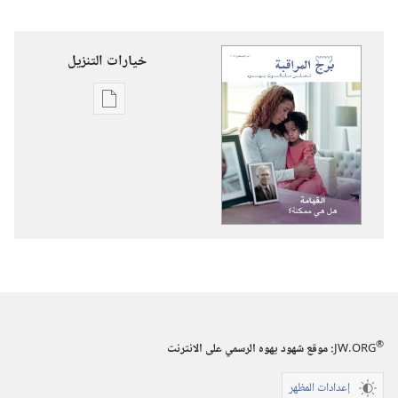
خيارات التنزيل
خيارات
تنزيل
الاصدارات
برج
المراقبة
القيامة:‏
هل
هي
ممكنة؟‏
®
JW.ORG
:‏ موقع شهود يهوه الرسمي على الانترنت
إعدادات المظهر