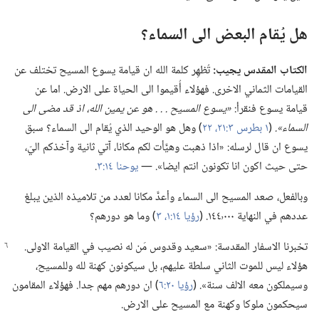
هل يُقام البعض الى السماء؟‏
الكتاب المقدس يجيب:‏
تُظهِر كلمة الله ان قيامة يسوع المسيح تختلف عن
القيامات الثماني الاخرى.‏ فهؤلاء أُقيموا الى الحياة على الارض.‏ اما عن
قيامة يسوع فنقرأ:‏
‏«يسوع المسيح .‏ .‏ .‏
هو
عن يمين الله،‏ اذ قد مضى الى
السماء».‏
‏(‏
١ بطرس ٣:‏​٢١،‏ ٢٢
‏)‏ وهل هو الوحيد الذي يُقام الى السماء؟‏ سبق
يسوع ان قال لرسله:‏ «اذا ذهبت وهيَّأت لكم مكانا،‏ آتي ثانية وآخذكم اليّ،‏
حتى حيث اكون انا تكونون انتم ايضا».‏ —‏
يوحنا ١٤:‏٣
‏.‏
وبالفعل،‏ صعد المسيح الى السماء وأعدَّ مكانا لعدد من تلاميذه الذين يبلغ
عددهم في النهاية ١٤٤٬٠٠٠.‏ (‏
رؤيا ١٤:‏​١،‏
٣
‏)‏ وما هو دورهم؟‏
تخبرنا الاسفار المقدسة:‏ «سعيد وقدوس مَن له نصيب في القيامة الاولى.‏
هؤلاء ليس للموت الثاني سلطة عليهم،‏ بل سيكونون كهنة لله وللمسيح،‏
وسيملكون معه الالف سنة».‏ (‏
رؤيا ٢٠:‏٦
‏)‏ ان دورهم مهم جدا.‏ فهؤلاء المقامون
سيحكمون ملوكا وكهنة مع المسيح على الارض.‏