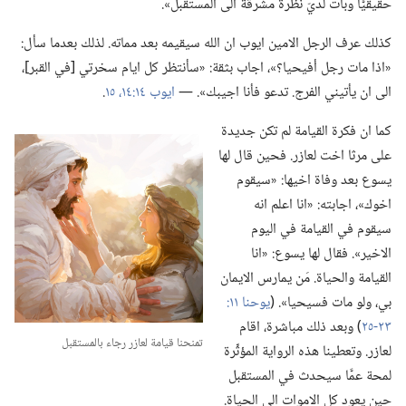
حقيقيًّا وبات لديّ نظرة مشرقة الى المستقبل».‏
كذلك عرف الرجل الامين ايوب ان الله سيقيمه بعد مماته.‏ لذلك بعدما سأل:‏
«اذا مات رجل أفيحيا؟‏»،‏ اجاب بثقة:‏ «سأنتظر كل ايام سخرتي [في القبر]،‏
الى ان يأتيني الفرج.‏ تدعو فأنا اجيبك».‏ —‏
ايوب ١٤:‏​١٤،‏ ١٥
‏.‏
كما ان فكرة القيامة لم تكن جديدة
على مرثا اخت لعازر.‏ فحين قال لها
يسوع بعد وفاة اخيها:‏ «سيقوم
اخوك»،‏ اجابته:‏ «انا اعلم انه
سيقوم في القيامة في اليوم
الاخير».‏ فقال لها يسوع:‏ «انا
القيامة والحياة.‏ مَن يمارس الايمان
بي،‏ ولو مات فسيحيا».‏ (‏
٢٣-‏٢٥
‏)‏ وبعد ذلك مباشرة،‏ اقام
تمنحنا قيامة لعازر رجاء بالمستقبل
لعازر.‏ وتعطينا هذه الرواية المؤثِّرة
لمحة عمَّا سيحدث في المستقبل
حين يعود كل الاموات الى الحياة.‏