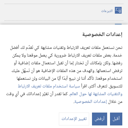
التبرعات
(يفتح
نافذة
جديدة)
مكتبة برج المراقبة الالكترونية
™
(يفتح
إعدادات الخصوصية
نافذة
JW Hub
جديدة)
(يفتح
نحن نستعمل ملفات تعريف الارتباط وتقنيات مشابهة كي نُقدِّم لك أفضل
نافذة
®
خدمة. بعض ملفات تعريف الارتباط ضرورية كي يعمل موقعنا ولا يمكن
تطبيق
JW Library
جديدة)
رفضها. ولكن بإمكانك أن تختار إما أن تقبل استعمال ملفات إضافية أو
مكتبة برج المراقبة
ترفض استعمالها. والهدف من هذه الملفات الإضافية هو أن نُسهِّل عليك
استخدام موقعنا. تأكَّد أننا لن نبيع أبدًا أيًّا من البيانات ولن نستعملها
للتسويق. لتعرف أكثر، اقرأ
سياسة استخدام ملفات تعريف الارتباط
والتقنيات المشابهة لها حول العالم
. كما تقدر أن تغيِّر إعداداتك في أي وقت
Copyright
© 2026 .Watch Tower Bible and Tract Society of Pennsylvania
من خلال
إعدادات الخصوصية
.
شروط الاستخدام
|
سياسة الخصوصية
|
إعدادات الخصوصية
عر
الم
أقبل
أرفض
تغيير الإعدادات