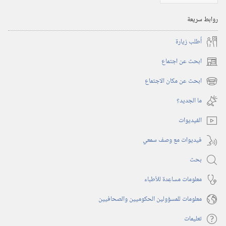
روابط سريعة
أُطلب زيارة
ابحث عن اجتماع
(يفتح
نافذة
ابحث عن مكان الاجتماع
(يفتح
جديدة)
نافذة
ما الجديد؟‏
جديدة)
الفيديوات
فيديوات مع وصف سمعي
بحث
معلومات مساعِدة للأطباء
معلومات للمسؤولين الحكوميين والصحافيين
تعليمات