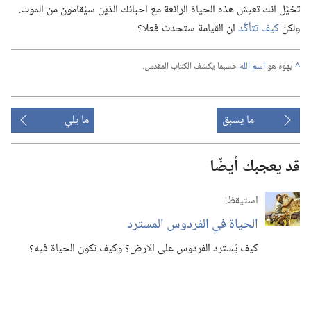
تخيَّل انك تعيش هذه الحياة الرائعة مع احبائك الذين سيُقامون من الموت.‏
ولكن
كيف تتأكَّد
ان القيامة ستحدث فعلا؟‏
^
يهوه هو
اسم الله
حسبما يكشف الكتاب المقدس.‏
ما يسبق
ما يلي
قد يعجبك أيضًا
استيقظ‏!‏
الحياة في الفردوس المسترد
كيف يُسترد الفردوس على الارض؟‏ وكيف تكون الحياة فيه؟‏