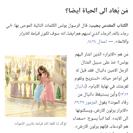
مَن يُعاد الى الحياة ايضا؟‏
الكتاب المقدس يجيب:‏
قال الرسول بولس الكلمات التالية الموحى بها:‏
‏«لي
رجاء بالله،‏ الرجاء الذي لديهم هم ايضا،‏ انه سوف تكون قيامة للابرار
والاثمة».‏
‏—‏
اعمال ٢٤:‏١٥
‏.‏
مَن هم «الابرار» الذين اشار اليهم
بولس؟‏ خذ على سبيل المثال
الرجل الامين دانيال.‏ فقد قيل له
في اواخر حياته:‏ «تستريح وتقوم
لقرعتك في نهاية الايام».‏ (‏
دانيال
١٢:‏١٣
‏)‏ وأين يستيقظ دانيال من
رقاد الموت؟‏ يقول
المزمور ٣٧:‏٢٩
‏:‏
«الابرار يرثون الارض،‏ ويسكنونها
الى الابد».‏ كما انبأ يسوع:‏ «سعداء
تؤكِّد لنا كلمة الله قيامة بلايين الاموات
هم الودعاء،‏ فإنهم يرثون الارض».‏