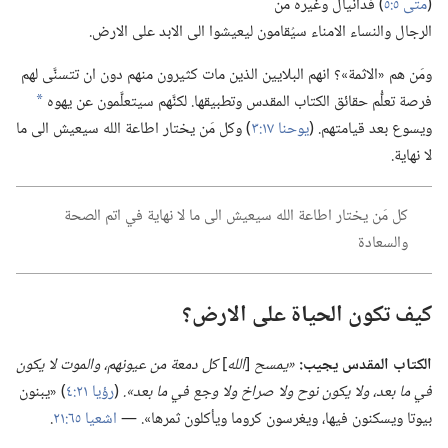
(‏
متى ٥:‏٥
‏)‏ فدانيال وغيره من
الرجال والنساء الامناء سيُقامون ليعيشوا الى الابد على الارض.‏
ومَن هم «الاثمة»؟‏ انهم البلايين الذين مات كثيرون منهم دون ان تتسنَّى لهم
فرصة تعلُّم حقائق الكتاب المقدس وتطبيقها.‏ لكنَّهم سيتعلَّمون عن يهوه
*
ويسوع بعد قيامتهم.‏ (‏
يوحنا ١٧:‏٣
‏)‏ وكل مَن يختار اطاعة الله سيعيش الى ما
لا نهاية.‏
كل مَن يختار اطاعة الله سيعيش الى ما لا نهاية في اتم الصحة
والسعادة
كيف تكون الحياة على الارض؟‏
الكتاب المقدس يجيب:‏
‏«يمسح
‏[‏
الله
‏]
كل دمعة من عيونهم،‏ والموت
لا
يكون
في
ما بعد،‏ ولا يكون نوح ولا صراخ ولا وجع
في
ما بعد».‏
‏(‏
رؤيا ٢١:‏٤
‏)‏ «يبنون
بيوتا ويسكنون فيها،‏ ويغرسون كروما ويأكلون ثمرها».‏ —‏
اشعيا ٦٥:‏٢١
‏.‏