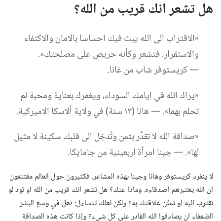
هل تشعر انك قريب من الله؟‏
‏«الاقتراب الى الله يبث فيك احساسا بالامان والاكتفاء
والاستقرار.‏ فتشعر وكأنه حريص على مصلحتك».‏
—‏ كريستوفر شاب من غانا.‏
‏«يراك الله في ايامك السوداء،‏ ويغمرك بعناية ومحبة لم
تحلم بهما».‏ —‏ هانا (‏١٣ سنة)‏ في ولاية ألاسكا الاميركية.‏
‏«صداقة الله لا تقدَّر بثمن وتُدخِل الى قلبك سكينة لا مثيل
لها».‏ —‏ جينا امرأة اربعينية من جامايكا.‏
لا ينفرد كريستوفر وهانا وجينا بهذه المشاعر.‏ فكثيرون حول العالم مقتنعون
ان الله يعتبرهم اصدقاءه.‏ وماذا عنك؟‏ هل تشعر انك قريب من الله او تود لو
تقترب اليه او تمتِّن علاقتك به؟‏ ولكن لعلك تتساءل:‏ ‹هل في وسع البشر
الضعفاء ان يصادقوا الله القادر على كل شيء؟‏ وإذا كانت هذه الصداقة