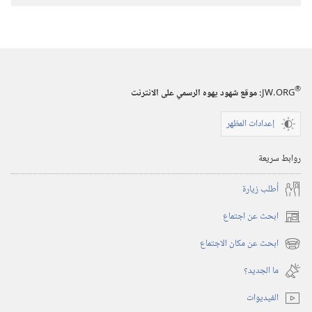
الى
الله
®
JW.ORG
:‏ موقع شهود يهوه الرسمي على الانترنت
إعدادات المظهر
روابط سريعة
أُطلب زيارة
ابحث عن اجتماع
(يفتح
نافذة
ابحث عن مكان الاجتماع
(يفتح
جديدة)
نافذة
ما الجديد؟‏
جديدة)
الفيديوات