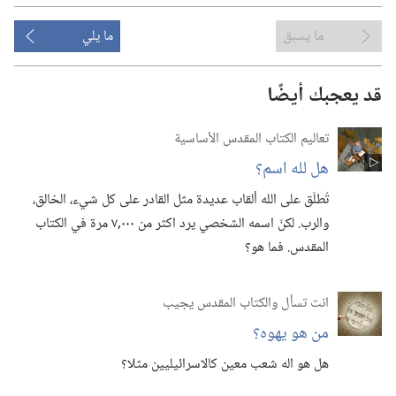
ما يسبق
ما يلي
قد يعجبك أيضًا
تعاليم الكتاب المقدس الأساسية
هل لله اسم؟‏
تُطلَق على الله ألقاب عديدة مثل القادر على كل شيء،‏ الخالق،‏
والرب.‏ لكنّ اسمه الشخصي يرد اكثر من ٠٠٠‏,٧ مرة في الكتاب
المقدس.‏ فما هو؟‏
انت تسأل والكتاب المقدس يجيب
من هو يهوه؟‏
هل هو اله شعب معين كالاسرائيليين مثلا؟‏