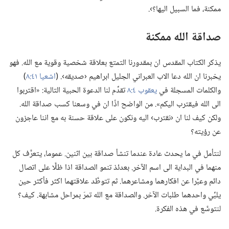
ممكنة،‏ فما السبيل اليها؟‏›.‏
صداقة الله ممكنة
يذكر الكتاب المقدس ان بمقدورنا التمتع بعلاقة شخصية وقوية مع الله.‏ فهو
يخبرنا ان الله دعا الاب العبراني الجليل ابراهيم ‹صديقه›.‏ (‏
اشعيا ٤١:‏٨
‏)‏
والكلمات المسجلة في
يعقوب ٤:‏٨
تقدِّم لنا الدعوة الحبية التالية:‏ «اقتربوا
الى الله فيقترب اليكم».‏ من الواضح اذًا ان في وسعنا كسب صداقة الله.‏
ولكن كيف لنا ان ‹نقترب› اليه ونكون على علاقة حسنة به مع اننا عاجزون
عن رؤيته؟‏
لنتأمل في ما يحدث عادة عندما تنشأ صداقة بين اثنين.‏ عموما،‏ يتعرَّف كل
منهما في البداية الى اسم الآخر.‏ بعدئذ تنمو الصداقة اذا ظلَّا على اتصال
دائم وعبَّرا عن افكارهما ومشاعرهما.‏ ثم تتوطَّد علاقتهما اكثر فأكثر حين
يلبِّي واحدهما طلبات الآخر.‏ والصداقة مع الله تمرّ بمراحل مشابهة.‏ كيف؟‏
لنتوسَّع في هذه الفكرة.‏