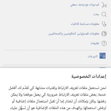
فيديوات مع وصف سمعي
بحث
معلومات مساعِدة للأطباء
معلومات للمسؤولين الحكوميين والصحافيين
تعليمات
التبرعات
(يفتح
نافذة
جديدة)
مكتبة برج المراقبة الالكترونية
™
(يفتح
إعدادات الخصوصية
نافذة
JW Hub
جديدة)
(يفتح
نحن نستعمل ملفات تعريف الارتباط وتقنيات مشابهة كي نُقدِّم لك أفضل
نافذة
®
خدمة. بعض ملفات تعريف الارتباط ضرورية كي يعمل موقعنا ولا يمكن
تطبيق
JW Library
جديدة)
رفضها. ولكن بإمكانك أن تختار إما أن تقبل استعمال ملفات إضافية أو
مكتبة برج المراقبة
ترفض استعمالها. والهدف من هذه الملفات الإضافية هو أن نُسهِّل عليك