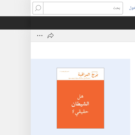
خول
بحث