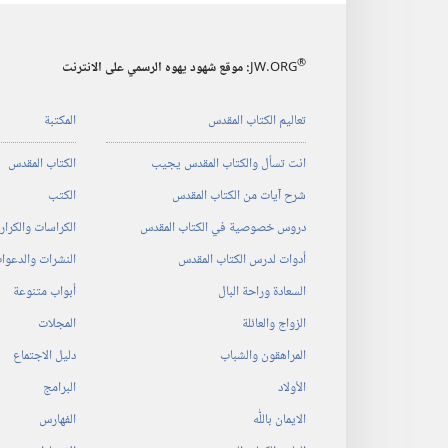
®
JW.ORG
:‏ موقع شهود يهوه الرسمي على الانترنت
تعاليم الكتاب المقدس
المكتبة
انت تسأل والكتاب المقدس يجيب
الكتاب المقدس
شرح آيات من الكتاب المقدس
الكتب
دروس خصوصية في الكتاب المقدس
الكراسات والكرا
أدوات لدرس الكتاب المقدس
النشرات والدعوا
السعادة وراحة البال
أبواب متنوعة
الزواج والعائلة
المجلات
المراهقون والشباب
دليل الاجتماع
الأولاد
البرامج
الايمان باللّٰه
الفهارس