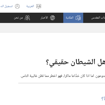
العربية
تسجيل الد
اختر
(يفتح
اللغة
نافذة
كتاب المقدس
المكتبة
الأخبار
من نحن
جديدة)
ون.‏ اما اذا كان خدَّاعا ماكرا،‏ فهو اخطر مما تظن غالبية الناس.‏
‏