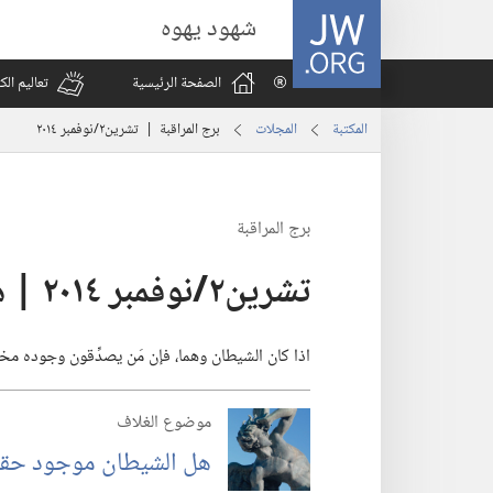
JW.ORG
شهود يهوه
الصفحة الرئيسية
تعاليم ال
المكتبة
المجلات
برج المراقبة | ‏‎تشرين٢/نوفمبر‏ ‏‎٢٠١٤‏
برج المراقبة
اذا كان الشيطان وهما،‏ فإن مَن يصدِّقون وجوده مخدوع
موضوع الغلاف
هل الشيطان موجود حقا؟