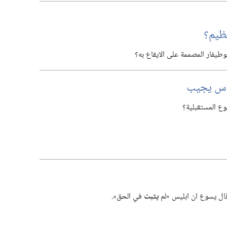
ظيم؟‏
يفار المصممة على الايقاع به؟‏
قدس يجيب
وع المستقبلية؟‏
قال يسوع ان ابليس «لم
يثبت
في الحق».‏