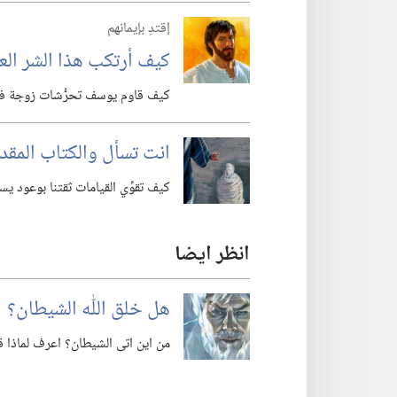
إقتدِ بإيمانهم
كيف أرتكب هذا الشر الع
كيف قاوم يوسف تحرُّشات زوجة فوط
انت تسأل والكتاب الم
كيف تقوِّي القيامات ثقتنا بوعود يس
انظر ايضا
هل خلق اللّٰه الشيطان؟‏
من اين اتى الشيطان؟‏ اعرف لماذا 