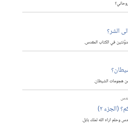
وحاني؟‏
ى الشر؟‏
َّنتين في الكتاب المقدس.‏
يطان؟‏
ا من هجومات الشيطان.‏
قدس
(‏الجزء ٢)‏
 وحلم اراه الله لملك بابل.‏