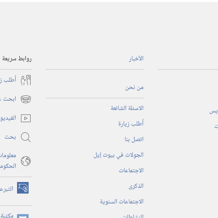
الأخبار
روابط سريعة
أُطلب ز
من نحن
ابحث عن
(يفتح
الاسئلة الشائعة
ريس
نافذة
الفيديو
أُطلب زيارة
جديدة)
ت
بحث
اتصل بنا
الجولات في بيوت إيل
معلومات
الحكوم
الاجتماعات
الذكرى
التبرع
(يفتح
الاجتماعات السنوية
نافذة
جديدة)
مكتبة 
النشاطات