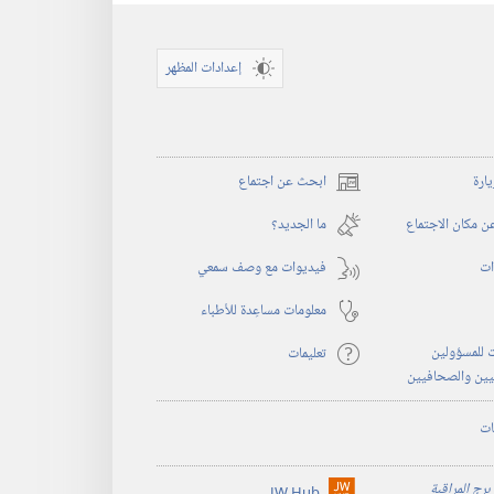
إعدادات المظهر
يارة
ابحث عن اجتماع
(يفتح
نافذة
 مكان الاجتماع
ما الجديد؟‏
جديدة)
ات
فيديوات مع وصف سمعي
معلومات مساعِدة للأطباء
 للمسؤولين
تعليمات
يين والصحافيين
ات
برج المراقبة