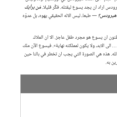
دس اراد ان يجد يسوع ليقتله.‏ فكِّر قليلا.‏
مَن برأيك
ى هيرودس؟‏
‏—‏ طبعا،‏ ليس الاله الحقيقي يهوه،‏ بل عدوّه
نون ان يسوع هو مجرد طفل عاجز.‏ الا ان الملاك
‏ الى الابد،‏ ولا يكون لمملكته نهاية».‏ فيسوع الآن ملك
لله.‏ هذه هي الصورة التي يجب ان تخطر في بالنا حين
ن به.‏