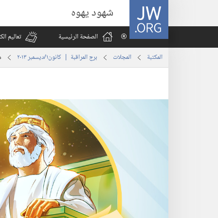
JW.ORG
شهود يهوه
الصفحة الرئيسية
تعاليم ال
المكتبة
المجلات
برج المراقبة | ‏‎كانون١/ديسمبر‏ ‏‎٢٠١٣‏
ه