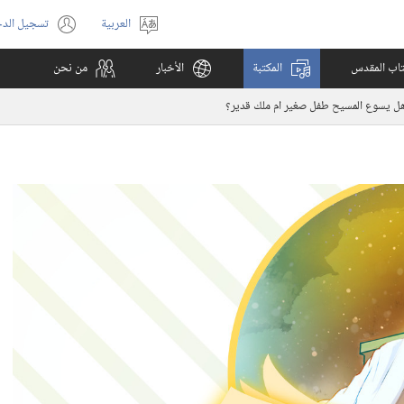
العربية
تسجيل الد
اختر
(يفتح
اللغة
نافذة
كتاب المقدس
المكتبة
الأخبار
من نحن
جديدة)
ل يسوع المسيح طفل صغير ام ملك قدير؟‏