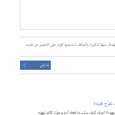
 الهدف منها تذكيرك بالتوقف لتشجيع الولد على التعبير عن نفسه.‏
ما يلي
تفرّح قلبه؟‏
هوه؟‏ اعرف كيف سبَّب ما فعله آدم وحواء الالم ليهوه.‏