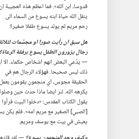
قدوسا،‏ ابن الله».‏ فما اعظم هذه
العجيبة ان
ينقل الله حياة ابنه يسوع من السماء الى
رحم مريم ثم يولد يسوع طفلا صغيرا!‏
هل سبق ان رأيت صورا او مجسَّمات لثلاثة
رجال يزورون الطفل يسوع برفقة الرعاة؟‏
—‏ يدّعي البعض انهم اشخاص حكماء.‏ الا ا
ذلك ليس صحيحا.‏ فهؤلاء الرجال هم في
الحقيقة مجوس،‏ اي منجمون يقومون بعمل
يكرهه الله.‏ لنرَ ايضا ماذا حدث حين وصلوا.‏
يقول الكتاب المقدس:‏ «دخلوا البيت فرأوا
[الصبي] الصغير مع مريم امه».‏ فلم يكن ي
يعيش في بيت مع يوسف ومريم.‏
وكيف وجد المنجمون يسوع؟‏
‏—‏ لقد قاد