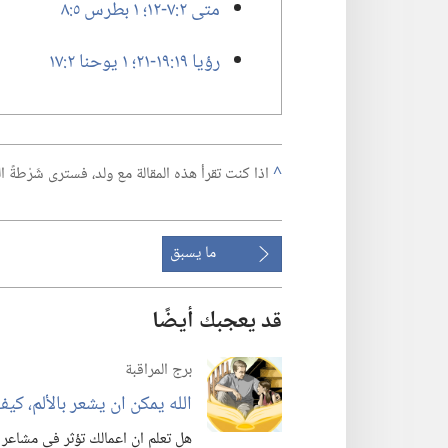
متى ٢:‏​٧-‏١٢؛‏
١ بطرس ٥:‏٨
رؤيا ١٩:‏​١٩-‏٢١؛‏
١ يوحنا ٢:‏١٧
^
اذا كنت تقرأ هذه المقالة مع ولد،‏ فسترى شَرْطةً
ما يسبق
قد يعجبك أيضًا
برج المراقبة
الله يمكن ان يشعر بالألم،‏ كيف 
هل تعلم ان اعمالك تؤثر في مشاعر ي