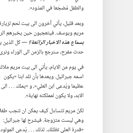
والطفل مُضجَعا في المذود».‏
وبعد قليل،‏ يأتي آخرون الى بيت لحم لزيارة
مريم ويوسف.‏ فيتعجبون حين يخبرهم الرع
بسماع هذه الاخبار الرائعة؟‏
‏—‏ كل الذين ي
حدث مفرح،‏ سنرجع بالزمن الى الوراء ونرى 
في يوم من الايام،‏ يأتي الى بيت مريم ملاك
اسمه جبرائيل.‏ ويعدها بأن تلد ابنا «يكون
عظيما ويُدعى ابن العلي»،‏ و «يملك .‏ .‏ .‏ الى
الابد،‏ ولا يكون لمملكته نهاية».‏
لكنّ مريم تتساءل كيف يمكن ان تنجب طفلا
وهي ليست متزوجة.‏ فيشرح لها جبرائيل:‏
«قدرة العلي تظللك.‏ لذلك .‏ .‏ .‏ يُدعى المولود