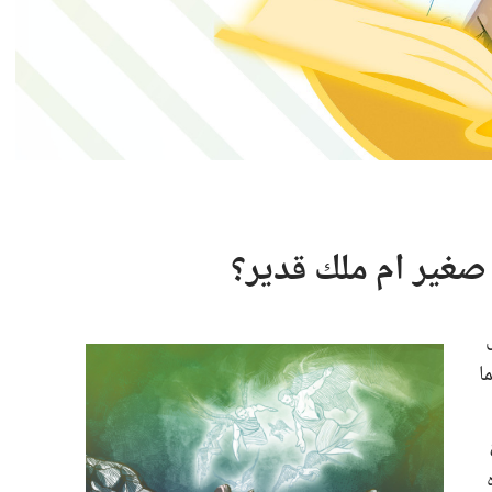
ير ام ملك قدير؟‏
ا