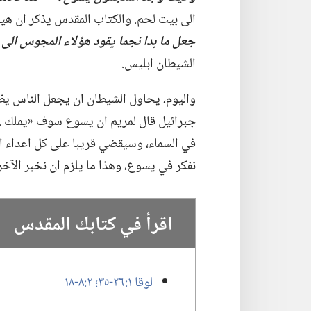
الى بيت لحم.‏ والكتاب المقدس يذكر ان هيرو
جعل ما بدا نجما يقود هؤلاء المجوس ال
الشيطان ابليس.‏
واليوم،‏ يحاول الشيطان ان يجعل الناس يظ
جبرائيل قال لمريم ان يسوع سوف «يملك .‏ .‏ .
في السماء،‏ وسيقضي قريبا على كل اعداء ا
نفكر في يسوع،‏ وهذا ما يلزم ان نخبر الآخري
اقرأ في كتابك المقدس
لوقا ١:‏​٢٦-‏٣٥؛‏
٢:‏​٨-‏١٨