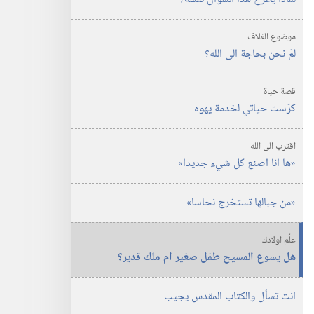
بحاجة
الى
موضوع الغلاف
الله؟‏
لمَ نحن بحاجة الى الله؟‏
قصة حياة
كرّست حياتي لخدمة يهوه
اقترب الى الله
‏«ها انا اصنع كل شيء جديدا»‏
‏«من جبالها تستخرج نحاسا»‏
علِّم اولادك
هل يسوع المسيح طفل صغير ام ملك قدير؟‏
انت تسأل والكتاب المقدس يجيب