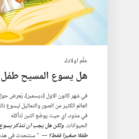
علِّم اولادك
هل يسوع المسيح طفل صغ
في شهر كانون الاول (‏ديسمبر)‏،‏ يُعرض حول
العالم الكثير من الصور والتماثيل ليسوع نائم
في مذود،‏ اي حيث يوضَع التبن لتأكله
الحيوانات.‏
ولكن هل يجب ان نتذكر يسوع
طفلا صغيرا فقط؟‏
‏—‏
سنتحدث في هذه
*