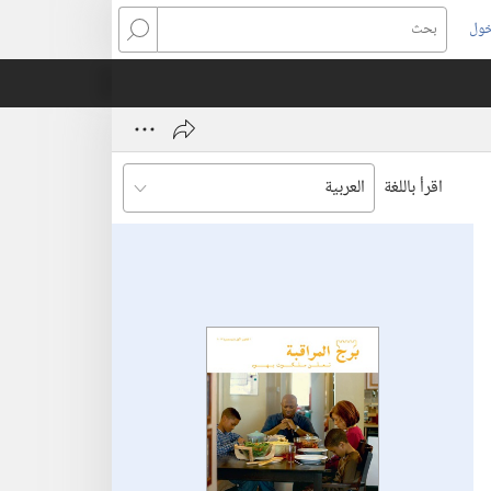
خول
بحث
اقرأ باللغة