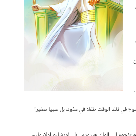
ن
سوع في ذلك الوقت طفلا في مذود،‏ بل صبيا صغيرا
هم «نجم» الى الملك هيرودس في اورشليم اولا،‏ وليس