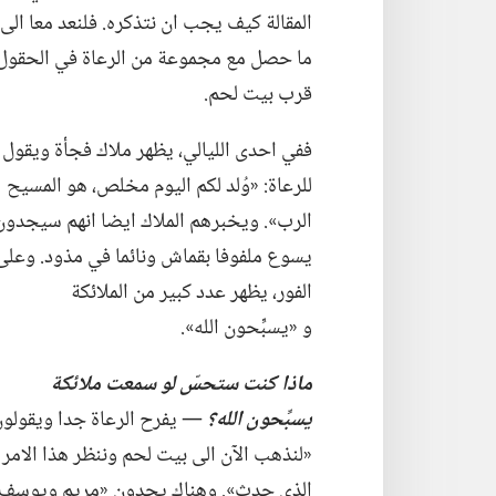
المقالة كيف يجب ان نتذكره.‏ فلنعد معا الى
ما حصل مع مجموعة من الرعاة في الحقول
قرب بيت لحم.‏
ففي احدى الليالي،‏ يظهر ملاك فجأة ويقول
للرعاة:‏ «وُلد لكم اليوم مخلص،‏ هو المسيح
الرب».‏ ويخبرهم الملاك ايضا انهم سيجدون
يسوع ملفوفا بقماش ونائما في مذود.‏ وعلى
الفور،‏ يظهر عدد كبير من الملائكة
و «يسبِّحون الله».‏
ماذا كنت ستحسّ
لو
سمعت ملائكة
يسبِّحون الله؟‏
‏—‏ يفرح الرعاة جدا ويقولون:
«لنذهب الآن الى بيت لحم وننظر هذا الامر
الذي حدث».‏ وهناك يجدون «مريم ويوسف،‏