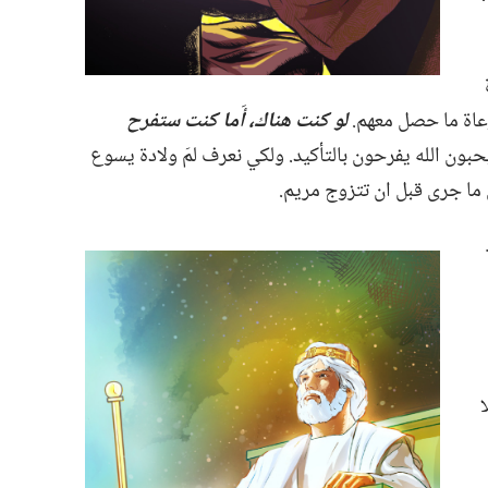
اة ما حصل معهم.‏
لو
كنت هناك،‏ أَما كنت ستفرح
حبون الله يفرحون بالتأكيد.‏ ولكي نعرف لمَ ولادة يسوع
ما جرى قبل ان تتزوج مريم.‏