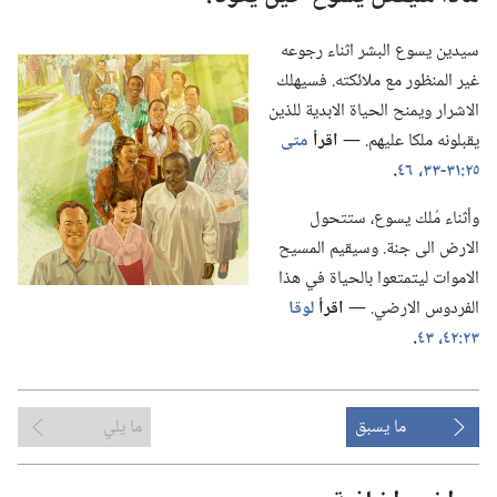
سيدين يسوع البشر اثناء رجوعه
غير المنظور مع ملائكته.‏ فسيهلك
الاشرار ويمنح الحياة الابدية للذين
يقبلونه ملكا عليهم.‏ —‏
اقرأ
متى
٢٥:‏​٣١-‏٣٣،‏
٤٦
‏.‏
وأثناء مُلك يسوع،‏ ستتحول
الارض الى جنة.‏ وسيقيم المسيح
الاموات ليتمتعوا بالحياة في هذا
الفردوس الارضي.‏ —‏
اقرأ
لوقا
٢٣:‏​٤٢،‏ ٤٣
‏.‏
ما يسبق
ما يلي