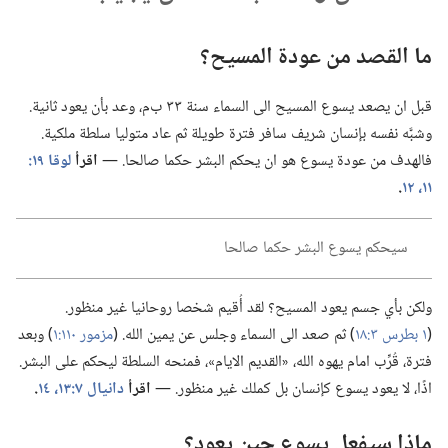
ما القصد من عودة المسيح؟‏
قبل ان يصعد يسوع المسيح الى السماء سنة ٣٣ ب‌م،‏ وعد بأن يعود ثانية.‏
وشبَّه نفسه بإنسان شريف سافر فترة طويلة ثم عاد متوليا سلطة ملكية.‏
فالهدف من عودة يسوع هو ان يحكم البشر حكما صالحا.‏ —‏
اقرأ
١١،‏ ١٢
‏.‏
سيحكم يسوع البشر حكما صالحا
ولكن بأي جسم يعود المسيح؟‏ لقد أُقيم شخصا روحانيا غير منظور.‏
(‏
١ بطرس ٣:‏١٨
‏)‏ ثم صعد الى السماء وجلس عن يمين الله.‏ (‏
مزمور ١١٠:‏١
‏)‏ وبعد
فترة،‏ قُرِّب امام يهوه الله،‏ «القديم الايام»،‏ فمنحه السلطة ليحكم على البشر.‏
اذًا،‏ لا يعود يسوع كإنسان بل كملك غير منظور.‏ —‏
اقرأ
دانيال ٧:‏​١٣،‏ ١٤
‏.‏
ماذا سيفعل يسوع حين يعود؟‏