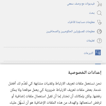
فيديوات مع وصف سمعي
بحث
معلومات مساعِدة للأطباء
معلومات للمسؤولين الحكوميين والصحافيين
تعليمات
التبرعات
(يفتح
نافذة
جديدة)
مكتبة برج المراقبة الالكترونية
™
(يفتح
إعدادات الخصوصية
نافذة
JW Hub
جديدة)
(يفتح
نحن نستعمل ملفات تعريف الارتباط وتقنيات مشابهة كي نُقدِّم لك أفضل
نافذة
®
خدمة. بعض ملفات تعريف الارتباط ضرورية كي يعمل موقعنا ولا يمكن
تطبيق
JW Library
جديدة)
رفضها. ولكن بإمكانك أن تختار إما أن تقبل استعمال ملفات إضافية أو
مكتبة برج المراقبة
ترفض استعمالها. والهدف من هذه الملفات الإضافية هو أن نُسهِّل عليك