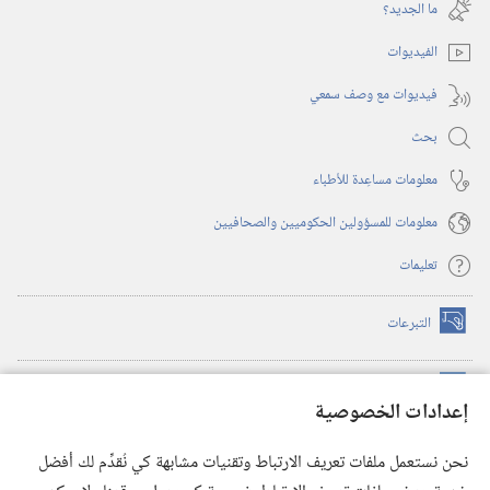
نافذة
ما الجديد؟‏
جديدة)
الفيديوات
فيديوات مع وصف سمعي
بحث
معلومات مساعِدة للأطباء
معلومات للمسؤولين الحكوميين والصحافيين
تعليمات
التبرعات
(يفتح
نافذة
جديدة)
مكتبة برج المراقبة الالكترونية
™
(يفتح
إعدادات الخصوصية
نافذة
JW Hub
جديدة)
(يفتح
نحن نستعمل ملفات تعريف الارتباط وتقنيات مشابهة كي نُقدِّم لك أفضل
نافذة
®