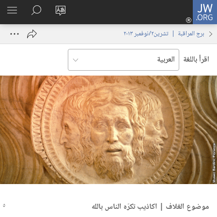
JW.ORG
تسجيل
تغيير
البحث
اظهر
الدخول
لغة
في
القائم
(يفتح
برج المراقبة | ‏‎تشرين٢/نوفمبر‏ ‏‎٢٠١٣‏
الموقع
JW.‎ORG
نافذة
جديدة)
اقرأ باللغة
موضوع الغلاف | اكاذيب تكرّه الناس بالله