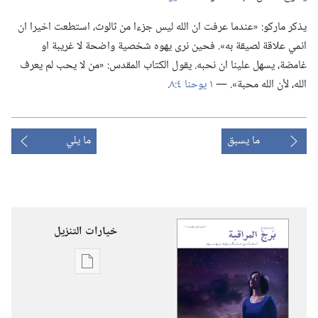
يذكر ماركو:‏ «عندما عرفت ان الله ليس جزءا من ثالوث،‏ استطعت اخيرا ان
انمي علاقة لصيقة به».‏ فحين نرى يهوه شخصية واضحة لا غريبة او
غامضة،‏ يسهل علينا ان نحبه.‏ يقول الكتاب المقدس:‏ «من لا يحب لم يعرف
الله،‏ لأن الله محبة».‏ —‏
١ يوحنا ٤:‏٨
‏.‏
ما يسبق
ما يلي
خيارات التنزيل
خيارات
تنزيل
الاصدارات