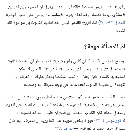
والروح القدس ليس شخصا.‏ فالكتاب المقدس يقول ان المسيحيين الاولين
‏‹امتلأوا
روحا قدسا›.‏ وقد اعلن يهوه:‏
‏«اسكب
من روحي على شتى البشر».‏
(‏
اعمال ٢:‏​١-‏٤،‏
١٧
‏)‏ اذًا،‏ الروح القدس ليس احد اقانيم الثالوث بل هو قوة الله
الفعالة.‏
لمَ المسألة مهمة؟‏
يوضح العالِمان الكاثوليكيان كارل رانر وهربرت فورغريملر ان عقيدة الثالوث
«يستحيل فهمها دون وحي الهي،‏ حتى بعد تلقي هذا الوحي لا يمكن
استيعابها كاملا».‏ فهل يُعقل ان تحب شخصا يتعذر عليك ان تعرفه او
تفهمه؟‏ ان عقيدة الثالوث تقف عائقا في وجه معرفة الله ومحبته.‏
وهذا بالضبط ما شعر به ماركو المقتبس منه سابقا.‏ يروي:‏ «ظننت ان الله
يخفي هويته عني،‏ فشعرت ان هوة عميقة تفصل بيننا وأنه اله غامض للغاية
ومتعالٍ جدا».‏ لكن الكتاب المقدس يوضح ان «ليس الله اله تشويش».‏
(‏
١ كورنثوس ١٤:‏٣٣
‏)‏ فهو لا يخفي هويته عنا،‏ انما يريد ان نتعرف اليه.‏ قال
يسوع:‏ «نحن نعبد ما نعرف».‏ —‏
يوحنا ٤:‏٢٢
‏.‏