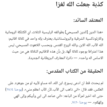
كذبة جعلت الله لغزا
المعتقد السائد:‏
«هذا الدين [الدين المسيحي] بطوائفه الرئيسية الثلاث،‏ اي الكثلكة الرومانية
والارثوذكسية الشرقية والبروتستانتية،‏ يعترف بإله واحد في ثلاثة اقانيم:‏
الله الآب،‏ الله الابن،‏ والله الروح القدس.‏ وبحسب اللاهوت المسيحي،‏ ليس
هذا اعترافا بوجود ثلاثة آلهة،‏ بل بأن هذه الاقانيم الثلاثة هي من حيث
الاساس اله واحد».‏ —‏
دائرة المعارف البريطانية الجديدة.‏
الحقيقة من الكتاب المقدس:‏
لم يحدث قط ان ادعى يسوع،‏ ابن الله،‏ انه مساوٍ لأبيه او من جوهره.‏ على
العكس،‏ فقد قال:‏ «اني ذاهب الى الآب،‏ لأن الآب اعظم مني».‏ (‏
يوحنا ١٤:‏٢٨
‏)‏
حتى انه اخبر امرأة من اتباعه:‏ «اني صاعد الى ابي وأبيكم وإلى الهي
وإلهكم».‏ —‏
يوحنا ٢٠:‏١٧
‏.‏