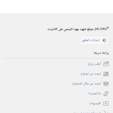
يستحق
الدين
ثقتك؟‏
®
JW.ORG
:‏ موقع شهود يهوه الرسمي على الانترنت
إعدادات المظهر
روابط سريعة
أُطلب زيارة
ابحث عن اجتماع
(يفتح
نافذة
ابحث عن مكان الاجتماع
(يفتح
جديدة)
نافذة
ما الجديد؟‏
جديدة)
الفيديوات