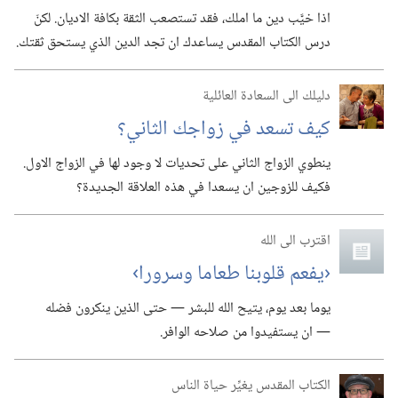
اذا خيَّب دين ما املك،‏ فقد تستصعب الثقة بكافة الاديان.‏ لكنّ
درس الكتاب المقدس يساعدك ان تجد الدين الذي يستحق ثقتك.‏
دليلك الى السعادة العائلية
كيف تسعد في زواجك الثاني؟‏
ينطوي الزواج الثاني على تحديات لا وجود لها في الزواج الاول.‏
فكيف للزوجين ان يسعدا في هذه العلاقة الجديدة؟‏
اقترب الى الله
‏‹يفعم قلوبنا طعاما وسرورا›‏
يوما بعد يوم،‏ يتيح الله للبشر —‏ حتى الذين ينكرون فضله
—‏ ان يستفيدوا من صلاحه الوافر.‏
الكتاب المقدس يغيِّر حياة الناس