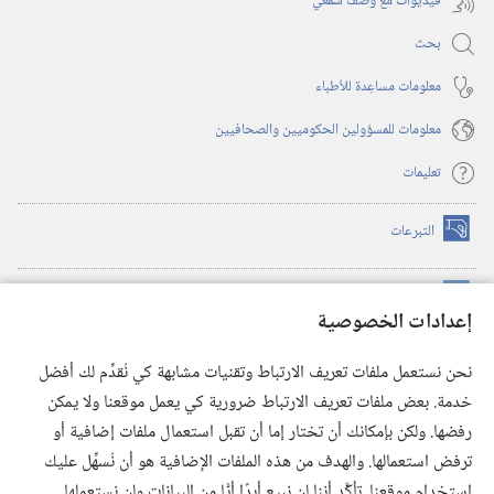
فيديوات مع وصف سمعي
بحث
معلومات مساعِدة للأطباء
معلومات للمسؤولين الحكوميين والصحافيين
تعليمات
التبرعات
(يفتح
نافذة
جديدة)
مكتبة برج المراقبة الالكترونية
™
(يفتح
إعدادات الخصوصية
نافذة
JW Hub
جديدة)
(يفتح
نحن نستعمل ملفات تعريف الارتباط وتقنيات مشابهة كي نُقدِّم لك أفضل
نافذة
®
خدمة. بعض ملفات تعريف الارتباط ضرورية كي يعمل موقعنا ولا يمكن
تطبيق
JW Library
جديدة)
رفضها. ولكن بإمكانك أن تختار إما أن تقبل استعمال ملفات إضافية أو
مكتبة برج المراقبة
ترفض استعمالها. والهدف من هذه الملفات الإضافية هو أن نُسهِّل عليك
استخدام موقعنا. تأكَّد أننا لن نبيع أبدًا أيًّا من البيانات ولن نستعملها