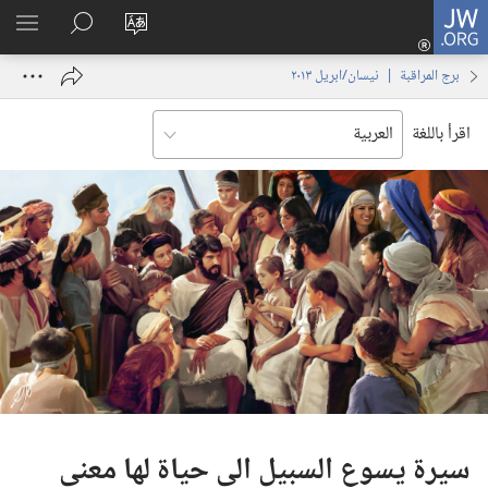
JW.ORG
تسجيل
تغيير
البحث
اظهر
الدخول
لغة
في
القائم
(يفتح
برج المراقبة | ‏‎نيسان/ابريل‏ ‏‎٢٠١٣‏
الموقع
JW.‎ORG
نافذة
جديدة)
اقرأ باللغة
سيرة يسوع السبيل الى حياة لها معنى