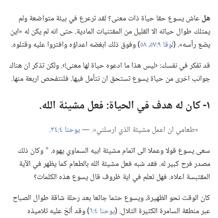
هل
عاش يسوع حقا حياة ذات معنى؟‏ لقد ترعرع في بيئة متواضعة ولم
يمتلك طوال حياته الا القليل من المقتنيات المادية.‏ حتى انه لم يكن له «اين
يضع رأسه».‏ (‏
لوقا ٩:‏​٥٧،‏ ٥٨
‏)‏ وفوق ذلك ابغضه اعداؤه وافتروا عليه وقتلوه.‏
قد تفكر في نفسك:‏ ‹ليس هذا ما ادعوه حياة لها معنى!‏›.‏ ولكن تذكر ان هناك
جوانب اخرى من حياة يسوع تستحق ان نتأمل فيها.‏ فلنتفحص اربعة منها.‏
١-‏ كان له هدف في الحياة:‏ فعل مشيئة الله.‏
‏«طعامي ان اعمل مشيئة الذي ارسلني».‏ —‏
يوحنا ٤:‏٣٤
‏.‏
سعى يسوع قولا وعملا الى اتمام مشيئة ابيه السماوي يهوه.‏
وكان ذلك
*
مصدر فرح كبير له.‏ فقد شبه فعل مشيئة الله بالطعام كما يظهر في الآية
المقتبسة اعلاه.‏ فهل تعلم في اية ظروف قال يسوع هذه الكلمات؟‏
كان الوقت نحو الظهيرة،‏ ويسوع حتما جائعا بعد رحلة شاقة طوال الصباح
عبر منطقة السامرة الكثيرة التلال.‏ (‏
يوحنا ٤:‏٦
‏)‏ وقد ألحّ عليه تلاميذه