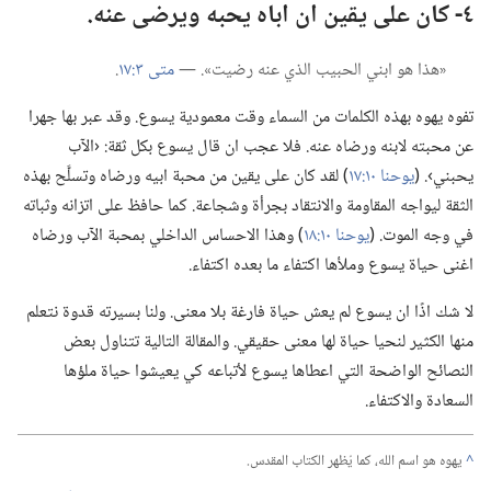
٤-‏ كان على يقين ان اباه يحبه ويرضى عنه.‏
‏«هذا هو ابني الحبيب الذي عنه رضيت».‏ —‏
متى ٣:‏١٧
‏.‏
تفوه يهوه بهذه الكلمات من السماء وقت معمودية يسوع.‏ وقد عبر بها جهرا
عن محبته لابنه ورضاه عنه.‏ فلا عجب ان قال يسوع بكل ثقة:‏ ‹الآب
يحبني›.‏ (‏
يوحنا ١٠:‏١٧
‏)‏ لقد كان على يقين من محبة ابيه ورضاه وتسلَّح بهذه
الثقة ليواجه المقاومة والانتقاد بجرأة وشجاعة.‏ كما حافظ على اتزانه وثباته
في وجه الموت.‏ (‏
يوحنا ١٠:‏١٨
‏)‏ وهذا الاحساس الداخلي بمحبة الآب ورضاه
اغنى حياة يسوع وملأها اكتفاء ما بعده اكتفاء.‏
لا شك اذًا ان يسوع لم يعش حياة فارغة بلا معنى.‏ ولنا بسيرته قدوة نتعلم
منها الكثير لنحيا حياة لها معنى حقيقي.‏ والمقالة التالية تتناول بعض
النصائح الواضحة التي اعطاها يسوع لأتباعه كي يعيشوا حياة ملؤها
السعادة والاكتفاء.‏
^
يهوه هو اسم الله،‏ كما يُظهر الكتاب المقدس.‏