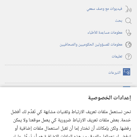
فيديوات مع وصف سمعي
بحث
معلومات مساعِدة للأطباء
معلومات للمسؤولين الحكوميين والصحافيين
تعليمات
التبرعات
(يفتح
نافذة
جديدة)
مكتبة برج المراقبة الالكترونية
™
(يفتح
إعدادات الخصوصية
نافذة
JW Hub
جديدة)
(يفتح
نحن نستعمل ملفات تعريف الارتباط وتقنيات مشابهة كي نُقدِّم لك أفضل
نافذة
®
خدمة. بعض ملفات تعريف الارتباط ضرورية كي يعمل موقعنا ولا يمكن
تطبيق
JW Library
جديدة)
رفضها. ولكن بإمكانك أن تختار إما أن تقبل استعمال ملفات إضافية أو
مكتبة برج المراقبة
ترفض استعمالها. والهدف من هذه الملفات الإضافية هو أن نُسهِّل عليك