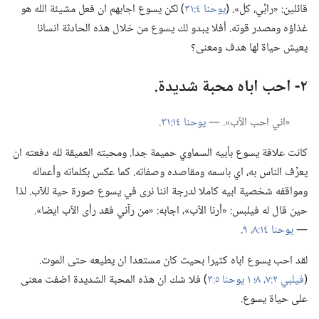
قائلين:‏ «رابِّي،‏ كلْ».‏ (‏
يوحنا ٤:‏٣١
‏)‏ لكن يسوع اجابهم ان فعل مشيئة الله هو
غذاؤه ومصدر قوته.‏ أفلا يبدو لك يسوع من خلال هذه الحادثة انسانا
يعيش حياة لها هدف ومعنى؟‏
٢-‏ احب اباه محبة شديدة.‏
‏«اني احب الآب».‏ —‏
يوحنا ١٤:‏٣١
‏.‏
كانت علاقة يسوع بأبيه السماوي حميمة جدا.‏ ومحبته العميقة لله دفعته ان
يعرِّف الناس به،‏ اي باسمه ومقاصده وصفاته.‏ كما عكس بكلماته وأعماله
ومواقفه شخصية ابيه كاملا لدرجة اننا نرى في يسوع صورة حية للآب.‏ لذا
حين قال له فيلبس:‏ «أرنا الآب»،‏ اجابه:‏ «من رآني فقد رأى الآب ايضا».‏
—‏
يوحنا ١٤:‏​٨،‏ ٩
‏.‏
لقد احب يسوع اباه كثيرا بحيث كان مستعدا ان يطيعه حتى الموت.‏
(‏
فيلبي ٢:‏​٧،‏ ٨؛‏
١ يوحنا ٥:‏٣
‏)‏ فلا شك ان هذه المحبة الشديدة اضفت معنى
على حياة يسوع.‏