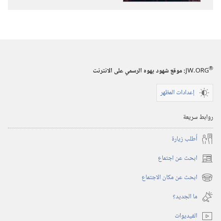
العيش
حياة
لها
معنى
في
®
متناول
JW.ORG
:‏ موقع شهود يهوه الرسمي على الانترنت
يدك
إعدادات المظهر
روابط سريعة
أُطلب زيارة
ابحث عن اجتماع
(يفتح
نافذة
ابحث عن مكان الاجتماع
(يفتح
جديدة)
نافذة
ما الجديد؟‏
جديدة)
الفيديوات