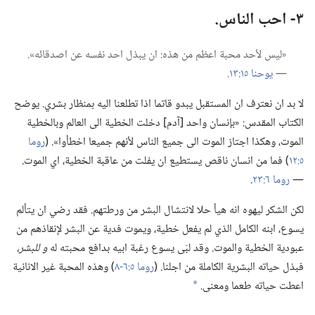
٣-‏ احب الناس.‏
‏«ليس لأحد محبة اعظم من هذه:‏ ان يبذل احد نفسه عن اصدقائه».‏
—‏
يوحنا ١٥:‏١٣
‏.‏
لا بد ان نعترف ان المستقبل يبدو قاتما اذا تطلعنا اليه بمنظار بشري.‏ يوضح
الكتاب المقدس:‏ «بإنسان واحد [آدم] دخلت الخطية الى العالم وبالخطية
الموت،‏ وهكذا اجتاز الموت الى جميع الناس لأنهم جميعا اخطأوا».‏ (‏
روما
٥:‏١٢
‏)‏ فما من انسان ناقص يستطيع ان يفلت من عاقبة الخطية،‏ اي الموت.‏
—‏
روما ٦:‏٢٣
‏.‏
لكن الشكر ليهوه انه هيأ حلا لانتشال البشر من ورطتهم.‏ فقد رضي ان يتألم
يسوع،‏ ابنه الكامل الذي لم يفعل خطية،‏ ويموت فدية عن البشر لإنقاذهم من
عبودية الخطية والموت.‏ وقد لبّى يسوع رغبة ابيه بدافع محبته له
و للبشر،‏
فبذل حياته البشرية الكاملة من اجلنا.‏ (‏
روما ٥:‏​٦-‏٨
‏)‏ وهذه المحبة غير الانانية
اعطت حياته طعما ومعنى.‏
*