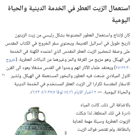
استعمال الزيت العطر في الخدمة الدينية والحياة
اليومية
كان لإنتاج واستعمال العطور المصنوعة بشكل رئيسي من زيت الزيتون
تاريخ طويل في اسرائيل القديمة.‏ ويحتوي سفر الخروج في الكتاب المقدس
على وصفة لتحضير الزيت العطر المقدس الذي اعتمده الكهنة في الخدمة
في الهيكل.‏ وهو مزيج من القرفة والمرّ وغيرهما من النباتات العطرية.‏ (‏
خروج
٣٠:‏٢٢-‏٢٥
‏)‏ ويعتقد علماء الآثار انهم وجدوا في القدس مشغلا يعود الى القرن
الاول الميلادي صُنعت فيه العطور والبخور
المستعملة في الهيكل.‏ وتشير
الاسفار المقدسة تكرارا الى الزيت العطر المستخدم في الخدمة الدينية
والحياة اليومية.‏ —‏
٢ اخبار الايام ١٦:‏١٤؛‏
لوقا ٧:‏٣٧-‏٤٦؛‏
٢٣:‏٥٦
‏.‏
بالاضافة الى ذلك،‏ كانت المياه
نادرة في تلك المنطقة،‏ لذا شكلت
الزيوت العطرية وسيلة مهمة للعناية
بالنظافة.‏ ولم تقتصر فوائد الزيت