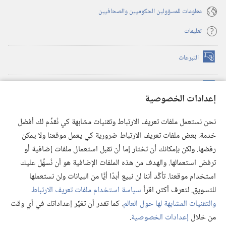
معلومات للمسؤولين الحكوميين والصحافيين
تعليمات
التبرعات
(يفتح
نافذة
جديدة)
مكتبة برج المراقبة الالكترونية
™
(يفتح
إعدادات الخصوصية
نافذة
JW Hub
جديدة)
(يفتح
نحن نستعمل ملفات تعريف الارتباط وتقنيات مشابهة كي نُقدِّم لك أفضل
نافذة
®
خدمة. بعض ملفات تعريف الارتباط ضرورية كي يعمل موقعنا ولا يمكن
تطبيق
JW Library
جديدة)
رفضها. ولكن بإمكانك أن تختار إما أن تقبل استعمال ملفات إضافية أو
مكتبة برج المراقبة
ترفض استعمالها. والهدف من هذه الملفات الإضافية هو أن نُسهِّل عليك
استخدام موقعنا. تأكَّد أننا لن نبيع أبدًا أيًّا من البيانات ولن نستعملها
للتسويق. لتعرف أكثر، اقرأ
سياسة استخدام ملفات تعريف الارتباط
والتقنيات المشابهة لها حول العالم
. كما تقدر أن تغيِّر إعداداتك في أي وقت
Copyright
© 2026 .Watch Tower Bible and Tract Society of Pennsylvania
من خلال
إعدادات الخصوصية
.
شروط الاستخدام
|
سياسة الخصوصية
|
إعدادات الخصوصية