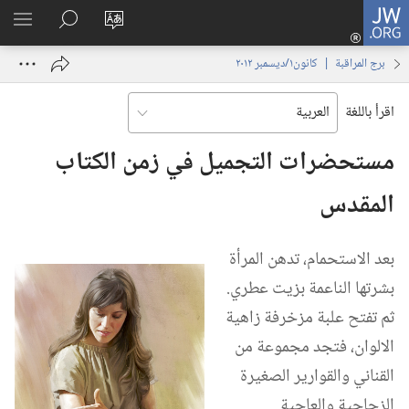
JW.ORG
تسجيل
تغيير
البحث
اظهر
الدخول
لغة
في
القائم
(يفتح
برج المراقبة | ‏‎كانون١/ديسمبر‏ ‏‎٢٠١٢‏
الموقع
JW.‎ORG
نافذة
جديدة)
اقرأ باللغة
مستحضرات التجميل في زمن الكتاب
المقدس
بعد الاستحمام،‏ تدهن المرأة
بشرتها الناعمة بزيت عطري.‏
ثم تفتح علبة مزخرفة زاهية
الالوان،‏ فتجد مجموعة من
القناني والقوارير الصغيرة
الزجاجية والعاجية