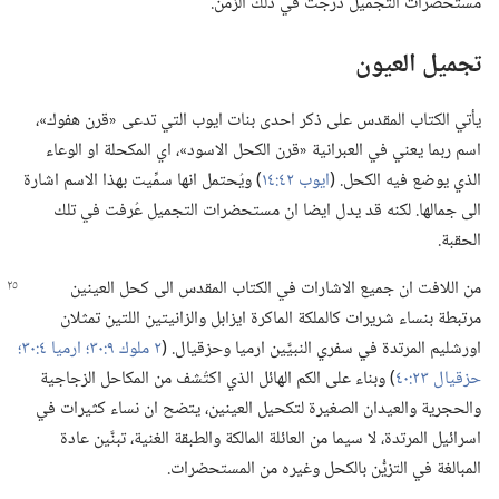
مستحضرات التجميل درجت في ذلك الزمن.‏
تجميل العيون
يأتي الكتاب المقدس على ذكر احدى بنات ايوب التي تدعى «قرن هفوك»،‏
اسم ربما يعني في العبرانية «قرن الكحل الاسود»،‏ اي المكحلة او الوعاء
الذي يوضع فيه الكحل.‏ (‏
ايوب ٤٢:‏١٤
‏)‏ ويُحتمل انها سمِّيت بهذا الاسم اشارة
الى جمالها.‏ لكنه قد يدل ايضا ان مستحضرات التجميل عُرفت في تلك
الحقبة.‏
من اللافت ان جميع الاشارات في الكتاب المقدس
الى كحل العينين
مرتبطة بنساء شريرات كالملكة الماكرة ايزابل والزانيتين اللتين تمثلان
اورشليم المرتدة في سفري النبيَّين ارميا وحزقيال.‏ (‏
٢ ملوك ٩:‏٣٠؛‏
ارميا ٤:‏٣٠؛‏
حزقيال ٢٣:‏٤٠
‏)‏ وبناء على الكم الهائل الذي اكتُشف من المكاحل الزجاجية
والحجرية والعيدان الصغيرة لتكحيل العينين،‏ يتضح ان نساء كثيرات في
اسرائيل المرتدة،‏ لا سيما من العائلة المالكة والطبقة الغنية،‏ تبنَّين عادة
المبالغة في التزيُّن بالكحل وغيره من المستحضرات.‏