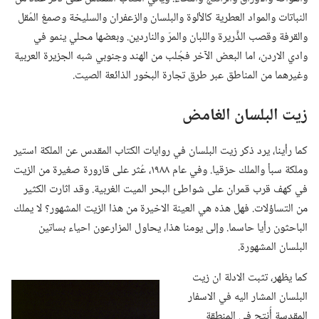
النباتات والمواد العطرية كالألوة والبلسان والزعفران والسليخة وصمغ المُقل
والقرفة وقصب الذَّريرة واللبان والمرّ والناردين.‏ وبعضها محلي ينمو في
وادي الاردن،‏ اما البعض الآخر فجُلب من الهند وجنوبي شبه الجزيرة العربية
وغيرهما من المناطق عبر طرق تجارة البخور الذائعة الصيت.‏
زيت البلسان الغامض
كما رأينا،‏ يرد ذكر زيت البلسان في روايات الكتاب المقدس عن الملكة استير
وملكة سبأ والملك حزقيا.‏ وفي عام ١٩٨٨،‏ عُثر على قارورة صغيرة من الزيت
في كهف قرب قمران على شواطئ البحر الميت الغربية.‏ وقد اثارت الكثير
من التساؤلات.‏ فهل هذه هي العينة الاخيرة من هذا الزيت المشهور؟‏ لا يملك
الباحثون رأيا حاسما.‏ وإلى يومنا هذا،‏ يحاول المزارعون احياء بساتين
البلسان المشهورة.‏
كما يظهر،‏ تثبت الادلة ان زيت
البلسان المشار اليه في الاسفار
المقدسة أُنتج في المنطقة