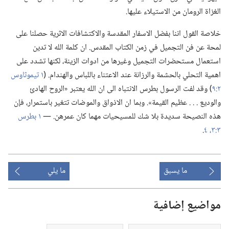
الغزاة الرومان من الاستيلاء عليها.‏
خلاصة القول اننا بفضل الاسفار المقدسة والاكتشافات الاثرية حصلنا على
لمحة عن فن التجميل في زمن الكتاب المقدس.‏ ان كلمة الله لا تدين
استعمال مستحضرات التجميل وغيرها من ادوات الزينة،‏ لكنها تشدد على
اهمية التحلي بالحشمة والرزانة عند الاعتناء باللباس والهندام.‏ (‏
١ تيموثاوس
٢:‏٩
‏)‏ وقد لفت الرسول بطرس الانتباه الى ان الله يعتبر «الروح الهادئ
والوديع .‏ .‏ .‏ عظيم القيمة».‏ وبما ان الاذواق والموضات تتغير باستمرار،‏ فإن
هذه النصيحة سديدة بلا شك للمسيحيات مهما كان عمرهن.‏ —‏
١ بطرس
٣:‏٣،‏ ٤
‏.‏
ما يسبق
ما يلي
مواضيع إضافية