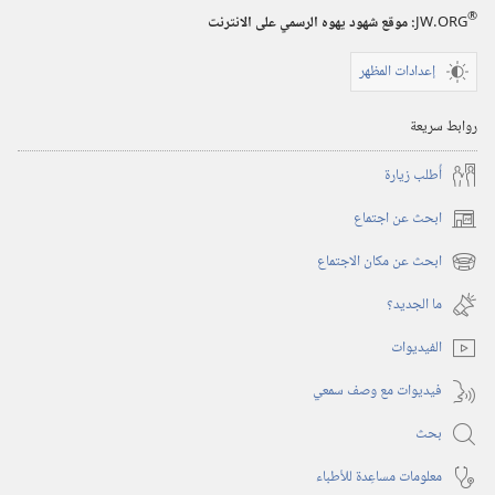
®
JW.ORG
:‏ موقع شهود يهوه الرسمي على الانترنت
إعدادات المظهر
روابط سريعة
أُطلب زيارة
ابحث عن اجتماع
(يفتح
نافذة
ابحث عن مكان الاجتماع
(يفتح
جديدة)
نافذة
ما الجديد؟‏
جديدة)
الفيديوات
فيديوات مع وصف سمعي
بحث
معلومات مساعِدة للأطباء