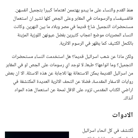
منذ
القدم والنساء على ما يبدو يهتممن اهتماما كبيرا بتجميل انفسهن.‏
فالفسيفساء والرسومات في المقابر وعلى الجص كلها تشير ان استعمال
مستحضرات التجميل شاع قديما في مصر وبلاد ما بين النهرين.‏ وكانت
النساء المصريات موضع اعجاب كثيرين بفضل عيونهن اللوزية المزينة
بالكحل الكثيف كما يظهر في الرسوم الاثرية.‏
ولكن ماذا عن شعب اسرائيل قديما؟‏ هل استخدمت النساء مستحضرات
التجميل؟‏ وما انواعها؟‏ طبعا،‏ لا توجد اي رسومات على الجص او في المقابر
من اسرائيل القديمة يمكن الاستعانة بها للاجابة عن هذه الاسئلة.‏ الا ان بعض
روايات الاسفار المقدسة،‏ فضلا عن التحف الاثرية العديدة المكتشفة في
اراضي الكتاب المقدس،‏ تزود على الاقل لمحة عن استعمال هذه المواد
آنذاك.‏
الادوات
تُكتشف في كل انحاء اسرائيل