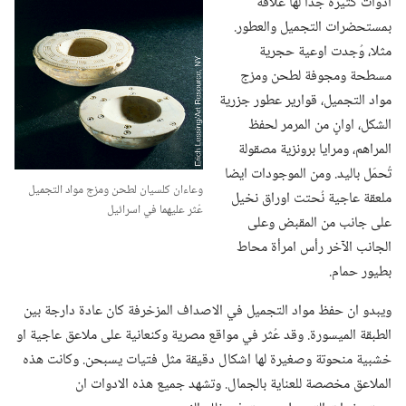
ادوات كثيرة جدا لها علاقة
بمستحضرات التجميل والعطور.‏
مثلا،‏ وُجدت اوعية حجرية
مسطحة ومجوفة لطحن ومزج
مواد التجميل،‏ قوارير عطور جزرية
الشكل،‏ اوانٍ من المرمر لحفظ
المراهم،‏ ومرايا برونزية مصقولة
تُحمَل باليد.‏ ومن الموجودات ايضا
وعاءان كلسيان لطحن ومزج مواد التجميل
ملعقة عاجية نُحتت اوراق نخيل
عُثر عليهما في اسرائيل
على جانب من المقبض وعلى
الجانب الآخر رأس امرأة محاط
بطيور حمام.‏
ويبدو ان حفظ مواد التجميل في الاصداف المزخرفة كان عادة دارجة بين
الطبقة الميسورة.‏ وقد عُثر في مواقع مصرية وكنعانية على ملاعق عاجية او
خشبية منحوتة وصغيرة لها اشكال دقيقة مثل فتيات يسبحن.‏ وكانت هذه
الملاعق مخصصة للعناية بالجمال.‏ وتشهد جميع هذه الادوات ان