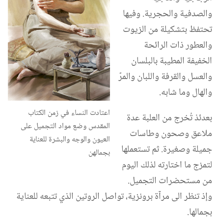
والصدفية والحجرية.‏ وفيها
تحتفظ بتشكيلة من الزيوت
والعطور ذات الرائحة
الخفيفة المطيبة بالبلسان
والعسل والقرفة واللبان والمرّ
والهال وما شابه.‏
اعتادت النساء في زمن الكتاب
بعدئذ تُخرج من العلبة عدة
المقدس وضع مواد التجميل على
ملاعق وصحون وطاسات
العيون والوجه والبشرة للعناية
جميلة وصغيرة.‏ ثم تستعملها
بجمالهن
لتمزج ما اختارته لذلك اليوم
من مستحضرات التجميل.‏
وإذ تنظر الى مرآة برونزية،‏ تواصل الروتين الذي تتبعه للعناية
بجمالها.‏