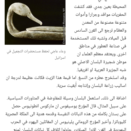
المحيطة بعين جدي.‏ فقد كشفت
الحفريات مواقد وجرارا وأدوات
متنوعة مصنوعة من المعدن
والعظام ترجع الى القرن السادس
قبل الميلاد وتشبه تلك المستخدمة
في صناعة العطور في مناطق
وعاء عاجي لحفظ مستحضرات التجميل في
اخرى.‏ ويعتقد معظم العلماء ان
اسرائيل
موطن شجيرة البلسان الاصلي هو
شبه الجزيرة العربية او افريقيا.‏
وقد استُخرج عطره من النسغ.‏ اما قيمة هذا الزيت فكانت عظيمة لدرجة ان
اساليب زراعة البلسان وإنتاجه أُبقيت سرية.‏
اضافة الى ذلك،‏ استُعمل البلسان وسيلة للمفاوضة في المناورات السياسية.‏
على سبيل المثال،‏ قال المؤرخ يوسيفوس ان ماركوس انطونيوس حصل
على بستان بكامله من هذه النباتات النفيسة وقدمه هدية الى الملكة المصرية
كليوباترا.‏ وأخبر المؤرخ الروماني پلينيوس ان المقاتلين اليهود في الحرب
اليهودية في القرن الاول الميلادي حاولوا اتلاف كل نباتات البلسان لمنع