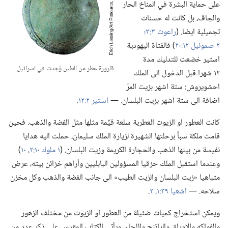
على حماية البشرة في المناخ الحار
والجاف،‏ بل كانت له حسنات
تجميلية ايضا.‏ (‏
راعوث ٣:‏٣؛‏
٢ صموئيل ١٢:‏٢٠
‏)‏ فالفتاة اليهودية
استير خضعت للتدليك مدة
قارورة عطر من الطين وُجدت في اسرائيل
١٢ شهرا قبل الدخول الى الملك
احشويروش:‏ ستة اشهر بزيت المرّ
اضافة الى ستة اشهر بزيت البلسان.‏ —‏
استير ٢:‏١٢
‏.‏
كانت العطور او الزيوت العطرية سلعة قيِّمة مثلها مثل الفضة والذهب.‏ فحين
قامت ملكة سبأ برحلتها الشهيرة لزيارة الملك سليمان،‏ حملت اليه هدايا
نفيسة من بينها الذهب والحجارة الكريمة وزيت البلسان.‏ (‏
١ ملوك ١٠:‏٢،‏
١٠
‏)‏
وعندما استقبل الملك حزقيا المسؤولين البابليين وأراهم خزائن بيته،‏ عرض
متباهيا «زيت البلسان والزيت الطيب» الى جانب الفضة والذهب وكل مخزن
سلاحه.‏ —‏
اشعيا ٣٩:‏١،‏ ٢
‏.‏
ويمكن استخراج كميات ضئيلة من العطور او الزيوت من مختلف الزهور
والفواكه والاوراق والراتنج واللحاء.‏ ويأتي الكتاب المقدس على ذكر عدد من