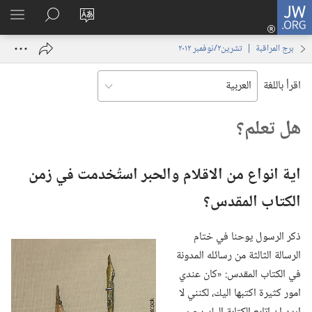
JW.ORG
تسجيل
تغيير
البحث
اظهر
الدخول
لغة
في
القائم
(يفتح
برج المراقبة | ‏‎تشرين٢/نوفمبر‏ ‏‎٢٠١٢‏
الموقع
JW.‎ORG
نافذة
جديدة)
اقرأ باللغة
هل تعلم؟‏
اية انواع من الاقلام والحبر استُخدمت في زمن
الكتاب المقدس؟‏
ذكر الرسول يوحنا في ختام
الرسالة الثالثة من رسائله المدونة
في الكتاب المقدس:‏ «كان عندي
امور كثيرة اكتبها اليك،‏ لكنني لا