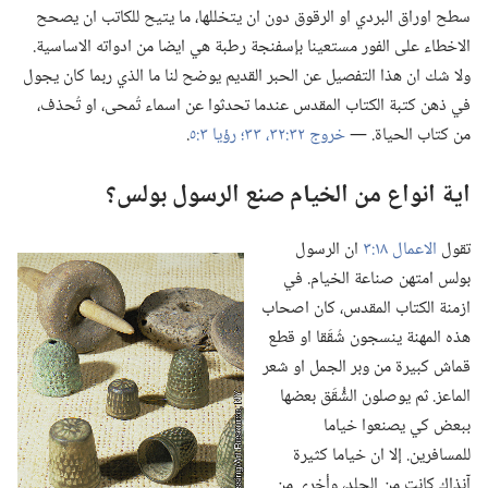
سطح اوراق البردي او الرقوق دون ان يتخللها،‏ ما يتيح للكاتب ان يصحح
الاخطاء على الفور مستعينا بإسفنجة رطبة هي ايضا من ادواته الاساسية.‏
ولا شك ان هذا التفصيل عن الحبر القديم يوضح لنا ما الذي ربما كان يجول
في ذهن كتبة الكتاب المقدس عندما تحدثوا عن اسماء تُمحى،‏ او تُحذف،‏
من كتاب الحياة.‏ —‏
خروج ٣٢:‏٣٢،‏ ٣٣؛‏
رؤيا ٣:‏٥
‏.‏
اية انواع من الخيام صنع الرسول بولس؟‏
تقول
الاعمال ١٨:‏٣
ان الرسول
بولس امتهن صناعة الخيام.‏ في
ازمنة الكتاب المقدس،‏ كان اصحاب
هذه المهنة ينسجون شُقَقا او قطع
قماش كبيرة من وبر الجمل او شعر
الماعز.‏ ثم يوصلون الشُّقَق بعضها
ببعض كي يصنعوا خياما
للمسافرين.‏ إلا ان خياما كثيرة
آنذاك كانت من الجلد،‏ وأخرى من