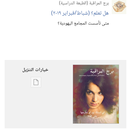
برج المراقبة (‏الطبعة الدراسية)‏
هل تعلم؟‏ (‏شباط/‏فبراير ٢٠١٩)‏
متى تأسست المجامع اليهودية؟‏
خيارات التنزيل
خيارات
تنزيل
الاصدارات
برج
المراقبة
‏‎تشرين٢/