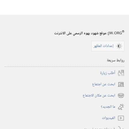
نوفمبر‏
®
JW.ORG
:‏ موقع شهود يهوه الرسمي على الانترنت
إعدادات المظهر
روابط سريعة
أُطلب زيارة
ابحث عن اجتماع
(يفتح
نافذة
ابحث عن مكان الاجتماع
(يفتح
جديدة)
نافذة
ما الجديد؟‏
جديدة)
الفيديوات