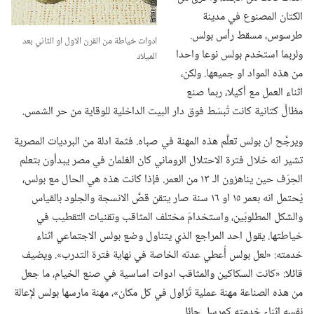
الكتان المصنوع في مدينة
طرسوس،‏ مسقط رأس بولس.‏
ادوات خياطة من القرن الاول او الثاني بعد
ولربما استخدم بولس نوعا واحدا
الميلاد
من هذه المواد او جميعها.‏ ولكن،‏
اثناء العمل مع أكيلا،‏ ربما صنع
مظالَّ كتانية كانت تُبسَط فوق دار البيت الداخلية للوقاية من حر الشمس.‏
ويرجَّح ان بولس تعلَّم هذه المهنة في صباه.‏ فثمة ادلة من البرديات المصرية
تشير انه خلال فترة الاحتلال الروماني كان الغلمان في مصر يبدأون بتعلم
الحِرَف حين يناهزون الـ‍ ١٣ من العمر.‏ فإذا كانت هذه هي الحال مع بولس،‏
يُحتمل انه بعمر ١٥ او ١٦ سنة صار يتقن قصَّ الانسجة والجلود بالقياس
والشكل المطلوبَين،‏ واستخدامَ مختلف المثاقب وتقنيات التقطيب في
خياطتها.‏ يقول احد المراجع الذي يتناول وضع بولس الاجتماعي اثناء
خدمته:‏ «لعل بولس أُعطي عدته الخاصة في نهاية فترة التدرب».‏ ويضيف
قائلا:‏ «كانت السكاكين والمثاقب ادوات اساسية في صنع الخيام،‏ ما جعل
من هذه الصناعة مهنة عملية تُزاول في كل مكان»،‏ مهنة مارسها بولس لإعالة
نفسه اثناء خدمته كمرسل جائل.‏