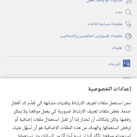
فيديوات مع وصف سمعي
بحث
معلومات مساعِدة للأطباء
معلومات للمسؤولين الحكوميين والصحافيين
تعليمات
التبرعات
(يفتح
نافذة
جديدة)
مكتبة برج المراقبة الالكترونية
™
(يفتح
إعدادات الخصوصية
نافذة
JW Hub
جديدة)
(يفتح
نحن نستعمل ملفات تعريف الارتباط وتقنيات مشابهة كي نُقدِّم لك أفضل
نافذة
®
خدمة. بعض ملفات تعريف الارتباط ضرورية كي يعمل موقعنا ولا يمكن
تطبيق
JW Library
جديدة)
رفضها. ولكن بإمكانك أن تختار إما أن تقبل استعمال ملفات إضافية أو
مكتبة برج المراقبة
ترفض استعمالها. والهدف من هذه الملفات الإضافية هو أن نُسهِّل عليك
استخدام موقعنا. تأكَّد أننا لن نبيع أبدًا أيًّا من البيانات ولن نستعملها