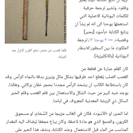
اريد ان اتابع الكتابة اليك بحبر
وقلم».‏ وتشير ترجمة حرفية
للكلمات اليونانية الاصلية التي
استعملها يوحنا الى انه لم يشأ ان
يتابع الكتابة «بأسْوَد [بحبر]
وقصبة».‏ —‏
٣ يوحنا ١٣
‏،‏
ترجمة
الملكوت ما بين السطور للاسفار
قلَما قصب من مصر،‏ نحو القرن الاول بعد
اليونانية
‏(‏بالانكليزية)‏.‏
الميلاد
كان القلم عبارة عن قطعة من
القصب الصلب يُقطع احد طرفَيها بشكل مائل ويُبرى بدقة باتجاه الرأس.‏ وقد
كان باستطاعة الكاتب ان يشحذ الرأس مجددا بحجر خفّان بركاني.‏ وهكذا،‏
يوجد شبه كبير من حيث الشكل والاستعمال بين قلم القصب وقلم الحبر
السائل ذي الريشة المعدنية المعروف في ايامنا.‏
اما الحبر،‏ او ‹الأسْوَد›،‏ فكان في الغالب مزيجا من السُّخام،‏ او مسحوق
الكربون،‏ والصمغ الذي هو مادة لاصقة.‏ وكان يباع مجففا ليُضاف اليه المقدار
المناسب من الماء قبل الاستعمال.‏ وعند الكتابة،‏ ينشف هذا الحبر على