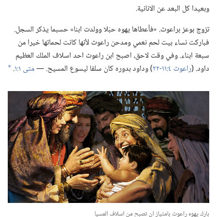
وبعيدا كل البعد عن الانانية.‏
تزوج بوعز براعوث.‏ «فأعطاها يهوه حبَلا وولدت ابنا» حسبما يذكر السجل.‏
فباركت نساء بيت لحم نعمي ومدحن راعوث لأنها كانت لحماتها خيرا من
سبعة ابناء.‏ وفي وقت لاحق،‏ اصبح ابن راعوث احد اسلاف الملك العظيم
داود.‏ (‏
راعوث ٤:‏١١-‏٢٢
‏)‏ وداود بدوره كان سلفا ليسوع المسيح.‏ —‏
متى ١:‏١
‏.‏
*
بارك يهوه راعوث بامتياز ان تصبح من اسلاف المسيا