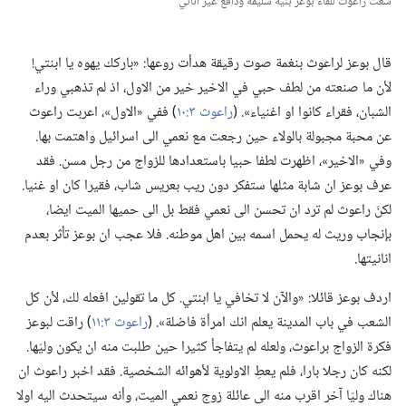
سعت راعوث للقاء بوعز بنية سليمة ودافع غير اناني
قال بوعز لراعوث بنغمة صوت رقيقة هدأت روعها:‏ «باركك يهوه يا ابنتي!‏
لأن ما صنعته من لطف حبي في الاخير خير من الاول،‏ اذ لم تذهبي وراء
الشبان،‏ فقراء كانوا او اغنياء».‏ (‏
راعوث ٣:‏١٠
‏)‏ ففي «الاول»،‏ اعربت راعوث
عن محبة مجبولة بالولاء حين رجعت مع نعمي الى اسرائيل واهتمت بها.‏
وفي «الاخير»،‏ اظهرت لطفا حبيا باستعدادها للزواج من رجل مسن.‏ فقد
عرف بوعز ان شابة مثلها ستفكر دون ريب بعريس شاب،‏ فقيرا كان او غنيا.‏
لكنّ راعوث لم ترد ان تحسن الى نعمي فقط بل الى حميها الميت ايضا،‏
بإنجاب وريث له يحمل اسمه بين اهل موطنه.‏ فلا عجب ان بوعز تأثر بعدم
انانيتها.‏
اردف بوعز قائلا:‏ «والآن لا تخافي يا ابنتي.‏ كل ما تقولين افعله لك،‏ لأن كل
الشعب في باب المدينة يعلم انك امرأة فاضلة».‏ (‏
راعوث ٣:‏١١
‏)‏ راقت لبوعز
فكرة الزواج براعوث،‏ ولعله لم يتفاجأ كثيرا حين طلبت منه ان يكون وليّها.‏
لكنه كان رجلا بارا،‏ فلم يعطِ الاولوية لأهوائه الشخصية.‏ فقد اخبر راعوث ان
هناك وليّا آخر اقرب منه الى عائلة زوج نعمي الميت،‏ وأنه سيتحدث اليه اولا