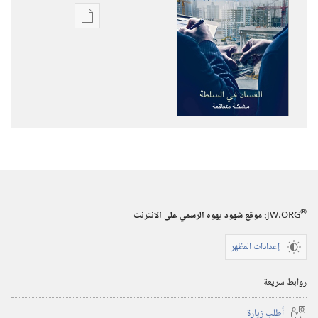
خيارات
تنزيل
الاصدارات
برج
المراقبة
‏‎تشرين١/
أكتوبر‏
®
JW.ORG
:‏ موقع شهود يهوه الرسمي على الانترنت
إعدادات المظهر
روابط سريعة
أُطلب زيارة