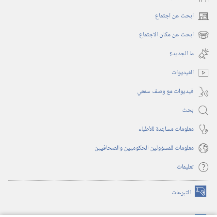
ابحث عن اجتماع
(يفتح
نافذة
ابحث عن مكان الاجتماع
(يفتح
جديدة)
نافذة
ما الجديد؟‏
جديدة)
الفيديوات
فيديوات مع وصف سمعي
بحث
معلومات مساعِدة للأطباء
معلومات للمسؤولين الحكوميين والصحافيين
تعليمات
التبرعات
(يفتح
نافذة