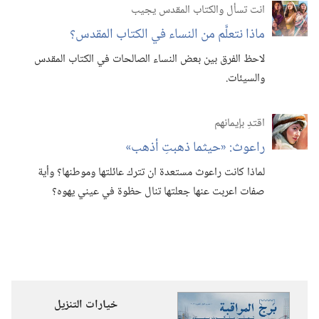
انت تسأل والكتاب المقدس يجيب
ماذا نتعلَّم من النساء في الكتاب المقدس؟‏
لاحظ الفرق بين بعض النساء الصالحات في الكتاب المقدس
والسيئات.‏
اقتدِ بإيمانهم
راعوث:‏ «حيثما ذهبتِ أذهب»‏
لماذا كانت راعوث مستعدة ان تترك عائلتها وموطنها؟‏ وأية
صفات اعربت عنها جعلتها تنال حظوة في عيني يهوه؟‏
خيارات التنزيل