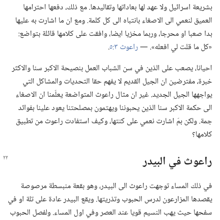
بشريعة اسرائيل ولا عهد لها بعاداتها وتقاليدها.‏ مع ذلك،‏ دفعها احترامها
العميق لنعمي الى الاصغاء بانتباه الى كل كلمة.‏ ومع ان ما اشارت به عليها
بدا صعبا او محرجا،‏ وربما مخزيا ايضا،‏ وافقت على كلامها قائلة بتواضع:‏
«كل ما قلت لي افعله».‏ —‏
راعوث ٣:‏٥
‏.‏
احيانا،‏ يصعب على الذين في سن الشباب العمل بنصيحة الاكبر سنا والاكثر
خبرة،‏ مفترضين ان الجيل القديم لا يفهم حقا التحديات والمشاكل التي
يواجهها الجيل الجديد.‏ غير ان مثال راعوث المتواضعة يعلّمنا ان الاصغاء
الى حكمة الاكبر سنا الذين يحبوننا ويهتمون بمصلحتنا يعود علينا بفوائد
جمة.‏ ولكن بمَ اشارت نعمي على كنتها،‏ وكيف استفادت راعوث من تطبيق
كلامها؟‏
راعوث في البيدر
في ذلك المساء توجهت راعوث الى البيدر،‏ وهو بقعة منبسطة مرصوصة
يقصدها المزارعون لدرس الحبوب وتذريتها.‏ ويقع البيدر عادة على تلة او في
سفحها حيث يهب النسيم قويا عند العصر وفي اول المساء.‏ ولفصل الحبوب