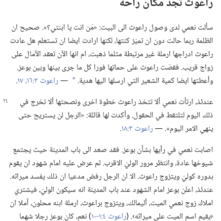
راعوث تجد مكان راحة
سألت نعمي لدى وصول راعوث الى البيت:‏ «مَن انت يا ابنتي؟‏».‏ صحيح ان
الظلمة ربما حالت دون ان تميّز كنتها،‏ لكنها ارادت ايضا ان تستعلم هل عادت
راعوث ادراجها ارملة غير مرتبطة مثلما ذهبت،‏ ام انها الآن تعقد الآمال على
زواج قريب.‏ فقصّت راعوث على حماتها فورا كل ما جرى بينها وبين بوعز.‏
وأعطتها ايضا كمية الشعير التي ارسلها اليها هدية.‏
—‏
راعوث ٣:‏١٦،‏ ١٧
‏.‏
*
عندئذ،‏ ارتأت نعمي ألا تتخذ راعوث خطوة اخرى ونصحتها ألا تخرج في
ذلك اليوم لتلتقط في الحقول.‏ وأكدت لها قائلة:‏ «الرجل لن يستريح حتى
ينهي الامر اليوم».‏ —‏
راعوث ٣:‏١٨
‏.‏
اصابت نعمي في رأيها بشأن بوعز.‏ فقد صعد الى باب المدينة حيث يجتمع
شيوخها عادة،‏ وانتظر مرور الوليّ الاقرب.‏ ثم عرض عليه امام شهود ان يقوم
بدوره كوليّ ويتزوج راعوث.‏ الا ان الرجل رفض مدعيا ان ذلك يفسد ميراثه.‏
عندئذ،‏ اعلن بوعز امام الشهود عند باب المدينة انه سيكون الوليّ،‏ فيشتري
املاك زوج نعمي الميت،‏ أليمالك،‏ ويتزوج براعوث،‏ ارملة ابنه محلون،‏ آملا ان
‹يقيم اسم الميت على ميراثه›.‏ (‏
راعوث ٤:‏١-‏١٠
‏)‏ نعم،‏ كان بوعز رجلا شهما