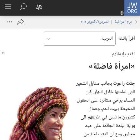
JW.ORG
تسجيل
تغيير
البحث
اظهر
الدخول
لغة
في
القائم
(يفتح
برج المراقبة | ‏‎تشرين١/أكتوبر‏ ‏‎٢٠١٢‏
الموقع
JW.‎ORG
نافذة
جديدة)
اقرأ باللغة
اقتدِ بإيمانهم
‏«امرأة فاضلة»‏
جثت
راعوث بجانب سنابل الشعير
التي لملمتها خلال النهار.‏ كان
المساء يرخي ستائره على الحقول
المحيطة ببيت لحم،‏ وعمال
كثيرون ماضين في طريقهم الى
بوابة البلدة الجاثمة على حيد
مجاور.‏ ومع ان التعب اخذ من