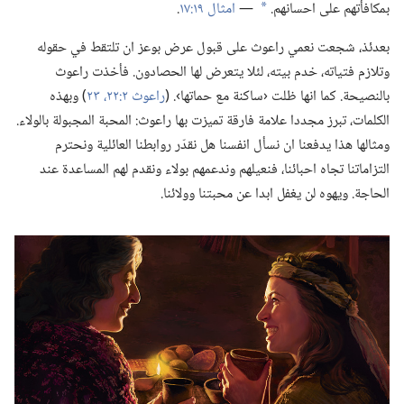
بمكافأتهم على احسانهم.‏
—‏
امثال ١٩:‏١٧
‏.‏
*
بعدئذ،‏ شجعت نعمي راعوث على قبول عرض بوعز ان تلتقط في حقوله
وتلازم فتياته،‏ خدم بيته،‏ لئلا يتعرض لها الحصادون.‏ فأخذت راعوث
بالنصيحة.‏ كما انها ظلت ‹ساكنة مع حماتها›.‏ (‏
راعوث ٢:‏٢٢،‏ ٢٣
‏)‏ وبهذه
الكلمات،‏ تبرز مجددا علامة فارقة تميزت بها راعوث:‏ المحبة المجبولة بالولاء.‏
ومثالها هذا يدفعنا ان نسأل انفسنا هل نقدّر روابطنا العائلية ونحترم
التزاماتنا تجاه احبائنا،‏ فنعيلهم وندعمهم بولاء ونقدم لهم المساعدة عند
الحاجة.‏ ويهوه لن يغفل ابدا عن محبتنا وولائنا.‏