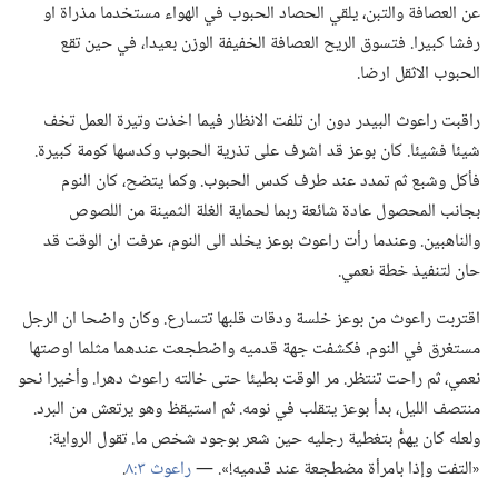
عن العصافة والتبن،‏ يلقي الحصاد الحبوب في الهواء مستخدما مذراة او
رفشا كبيرا.‏ فتسوق الريح العصافة الخفيفة الوزن بعيدا،‏ في حين تقع
الحبوب الاثقل ارضا.‏
راقبت راعوث البيدر دون ان تلفت الانظار فيما اخذت وتيرة العمل تخف
شيئا فشيئا.‏ كان بوعز قد اشرف على تذرية الحبوب وكدسها كومة كبيرة.‏
فأكل وشبع ثم تمدد عند طرف كدس الحبوب.‏ وكما يتضح،‏ كان النوم
بجانب المحصول عادة شائعة ربما لحماية الغلة الثمينة من اللصوص
والناهبين.‏ وعندما رأت راعوث بوعز يخلد الى النوم،‏ عرفت ان الوقت قد
حان لتنفيذ خطة نعمي.‏
اقتربت راعوث من بوعز خلسة ودقات قلبها تتسارع.‏ وكان واضحا ان الرجل
مستغرق في النوم.‏ فكشفت جهة قدميه واضطجعت عندهما مثلما اوصتها
نعمي،‏ ثم راحت تنتظر.‏ مر الوقت بطيئا حتى خالته راعوث دهرا.‏ وأخيرا نحو
منتصف الليل،‏ بدأ بوعز يتقلب في نومه.‏ ثم استيقظ وهو يرتعش من البرد.‏
ولعله كان يهمُّ بتغطية رجليه حين شعر بوجود شخص ما.‏ تقول الرواية:‏
«التفت وإذا بامرأة مضطجعة عند قدميه!‏».‏ —‏
راعوث ٣:‏٨
‏.‏