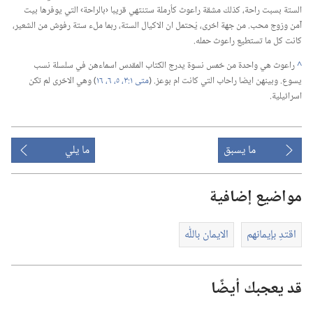
الستة بسبت راحة،‏ كذلك مشقة راعوث كأرملة ستنتهي قريبا ‹بالراحة› التي يوفرها بيت
آمن وزوج محب.‏ من جهة اخرى،‏ يُحتمل ان الاكيال الستة،‏ ربما ملء ستة رفوش من الشعير،‏
كانت كل ما تستطيع راعوث حمله.‏
^
راعوث هي واحدة من خمس نسوة يدرج الكتاب المقدس اسماءهن في سلسلة نسب
يسوع.‏ وبينهن ايضا راحاب التي كانت ام بوعز.‏ (‏
متى ١:‏٣،‏
٥،‏ ٦،‏
١٦
‏)‏ وهي الاخرى لم تكن
اسرائيلية.‏
ما يسبق
ما يلي
مواضيع إضافية
اقتدِ بإيمانهم
الايمان باللّٰه
قد يعجبك أيضًا