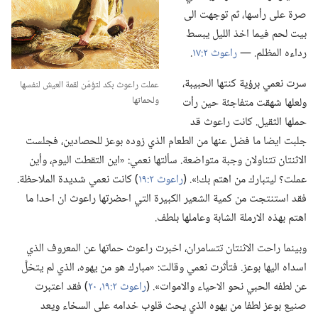
صرة على رأسها،‏ ثم توجهت الى
بيت لحم فيما اخذ الليل يبسط
رداءه المظلم.‏ —‏
راعوث ٢:‏١٧
‏.‏
سرت نعمي برؤية كنتها الحبيبة،‏
عملت راعوث بكد لتؤمّن لقمة العيش لنفسها
ولحماتها
ولعلها شهقت متفاجئة حين رأت
حملها الثقيل.‏ كانت راعوث قد
جلبت ايضا ما فضل عنها من الطعام الذي زوده بوعز للحصادين،‏ فجلست
الاثنتان تتناولان وجبة متواضعة.‏ سألتها نعمي:‏ «اين التقطت اليوم،‏ وأين
عملت؟‏ ليتبارك من اهتم بك!‏».‏ (‏
راعوث ٢:‏١٩
‏)‏ كانت نعمي شديدة الملاحظة.‏
فقد استنتجت من كمية الشعير الكبيرة التي احضرتها راعوث ان احدا ما
اهتم بهذه الارملة الشابة وعاملها بلطف.‏
وبينما راحت الاثنتان تتسامران،‏ اخبرت راعوث حماتها عن المعروف الذي
اسداه اليها بوعز.‏ فتأثرت نعمي وقالت:‏ «مبارك هو من يهوه،‏ الذي لم يتخلَّ
عن لطفه الحبي نحو الاحياء والاموات».‏ (‏
راعوث ٢:‏١٩،‏ ٢٠
‏)‏ فقد اعتبرت
صنيع بوعز لطفا من يهوه الذي يحث قلوب خدامه على السخاء ويعد