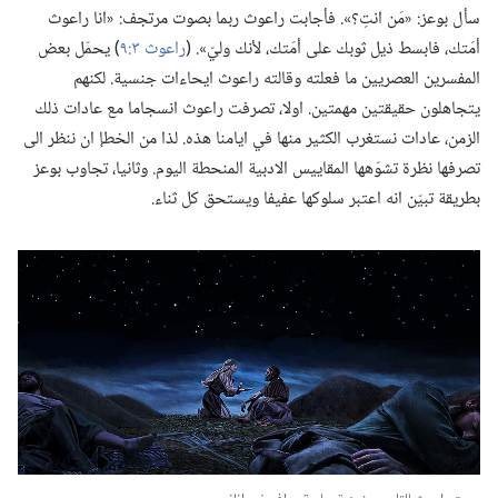
سأل بوعز:‏ «مَن انتِ؟‏».‏ فأجابت راعوث ربما بصوت مرتجف:‏ «انا راعوث
أمَتك،‏ فابسط ذيل ثوبك على أمَتك،‏ لأنك وليّ».‏ (‏
راعوث ٣:‏٩
‏)‏ يحمّل بعض
المفسرين العصريين ما فعلته وقالته راعوث ايحاءات جنسية.‏ لكنهم
يتجاهلون حقيقتين مهمتين.‏ اولا،‏ تصرفت راعوث انسجاما مع عادات ذلك
الزمن،‏ عادات نستغرب الكثير منها في ايامنا هذه.‏ لذا من الخطإ ان ننظر الى
تصرفها نظرة تشوّهها المقاييس الادبية المنحطة اليوم.‏ وثانيا،‏ تجاوب بوعز
بطريقة تبيّن انه اعتبر سلوكها عفيفا ويستحق كل ثناء.‏