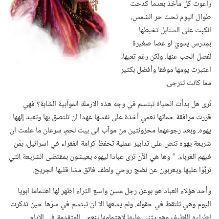
راعوث كل مأخذ بعدما كدحت
طوال اليوم تحت حر الشمس،‏
انكبت على السنابل تخبطها
بمِدرس يدويّ او عصا صغيرة
لفصل الحب عنها.‏ ولكن رغم تعبها،‏
اعتبرت يومها موفقا وأفضل بكثير
مما كانت تترجى.‏
تُرى هل بدأت الحياة تبتسم في وجه هذه الارملة الموآبية الشابة؟‏ فهي
قررت مرافقة حماتها نعمي آخذة على نفسها عهدا ان تلتصق بها وتعبد إلهها
يهوه.‏ وبعد رجوعهما محزونتين من موآب الى بيت لحم،‏ سرعان ما علمت ان
شريعة يهوه تنص على تدابير عملية تحفظ كرامة الفقراء في اسرائيل،‏ بمَن
فيهم الغرباء.‏
وها هي الآن ترى عبادا ليهوه يعيشون بمقتضى الشريعة التي
*
تربَّوْا عليها ويعربون عن نضج روحي ولطف فائق مسّا قلبها الجريح.‏
وأحد هؤلاء العباد هو بوعز،‏ رجل مسن واسع الثراء اظهر لها اهتماما ابويا
اليوم وهي تلتقط في حقوله.‏ ولم يسعها الا ان تبتسم في سرّها حين تذكرت
اطراءه اللطيف وهو يثني عليها لاهتمامها بنعمي المتقدمة في الايام