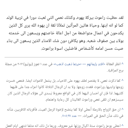
لقد حظيت راعوث ببركة يهوه،‏ وكذلك نعمي التي لعبت دورا في تربية الولد
كما لو انه ابنها.‏ وحياة هاتين المرأتين تملأنا ثقة ان يهوه الله يرى كل الذين
يكدحون في اعمال متواضعة من اجل اعالة خاصتهم ويسعون الى خدمته
بولاء بين صفوف شعبه.‏ وهو يكافئ دون شك الامناء الذين يسعون الى بناء
صيت حسن امامه كأشخاص فاضلين،‏ اسوة براعوث.‏
^
انظر المقالة
‏«اقتدِ بإيمانهم —‏ ‹حيثما ذهبتِ اذهب›»‏
في عدد ١ تموز (‏يوليو)‏ ٢٠١٢ من مجلة
برج المراقبة.‏
^
كما ذكرت نعمي،‏ لا يقتصر لطف يهوه على الاحياء،‏ بل يشمل الاموات ايضا.‏ فنعمي خسرت
زوجها وابنيها،‏ وراعوث فقدت زوجها.‏ ولا بد ان الرجال الثلاثة كانوا اعزاء جدا على قلبهما
كلتيهما.‏ لذا فإن اي احسان اليهما كان في الواقع معروفا يُسدى الى هؤلاء الرجال الذين كان
سيسرّهم ان تلقى نعمي وراعوث الغاليتان كل رعاية واهتمام.‏
^
ان حق الزواج بالارملة أُعطي اولا كما يتضح لإخوة الرجل الميت،‏ فأقربائه الاقربين،‏ شأنه
في ذلك شأن الحق في الميراث.‏ —‏
عدد ٢٧:‏٥-‏١١
‏.‏
^
اعطى بوعز راعوث ستة اكيال وزنها غير معروف.‏ وربما دل ذلك انه مثلما تنتهي ايام العمل