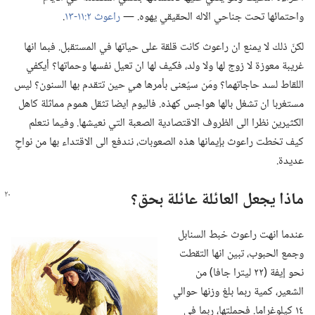
واحتمائها تحت جناحي الاله الحقيقي يهوه.‏ —‏
راعوث ٢:‏١١-‏١٣
‏.‏
لكنّ ذلك لا يمنع ان راعوث كانت قلقة على حياتها في المستقبل.‏ فبما انها
غريبة معوزة لا زوج لها ولا ولد،‏ فكيف لها ان تعيل نفسها وحماتها؟‏ أيكفي
اللقاط لسد حاجاتهما؟‏ ومَن سيُعنى بأمرها
هي
حين تتقدم بها السنون؟‏ ليس
مستغربا ان تشغل بالها هواجس كهذه.‏ فاليوم ايضا تثقل هموم مماثلة كاهل
الكثيرين نظرا الى الظروف الاقتصادية الصعبة التي نعيشها.‏ وفيما نتعلم
كيف تخطت راعوث بإيمانها هذه الصعوبات،‏ نندفع الى الاقتداء بها من نواحٍ
عديدة.‏
ماذا يجعل العائلة عائلة بحق؟‏
عندما انهت راعوث خبط السنابل
وجمع الحبوب،‏ تبين انها التقطت
نحو إيفة (‏٢٢ ليترا جافا)‏ من
الشعير،‏ كمية ربما بلغ وزنها حوالي
١٤ كيلوغراما.‏ فحملتها،‏ ربما في