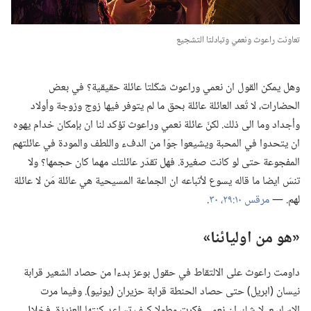
تعاونت راعوث ونعمي وتبادلتا التشجيع
وهل يمكن القول ان نعمي وراعوث شكّلتا عائلة حقيقية؟‏ في بعض
الحضارات،‏ لا تُعد العائلة عائلة بحق ما لم يتوفر فيها زوج وزوجة وأولاد
وأجداد وما الى ذلك.‏ لكنّ عائلة نعمي وراعوث تؤكد لنا ان بإمكان خدام يهوه
ان يتحدوا في المحبة ويشيعوا جوّا من الدفء واللطف والمودة في عائلتهم
المفجوعة حتى لو كانت صغيرة.‏ فهل تقدّر عائلتك مهما كان حجمها؟‏ ولا
تنسَ ايضا ما قاله يسوع لأتباعه ان الجماعة المسيحية هي عائلة مَن لا عائلة
لهم.‏ —‏
مرقس ١٠:‏٢٩،‏ ٣٠
‏.‏
‏«‏هو من اوليائنا»‏
داومت راعوث على الالتقاط في حقول بوعز بدءا من حصاد الشعير قرابة
نيسان (‏ابريل)‏ حتى حصاد الحنطة قرابة حزيران (‏يونيو)‏.‏ وفيما مرت
الاسابيع،‏ لا شك ان نعمي فكرت مطولا كيف تساعد كنتها العزيزة.‏ فخلال