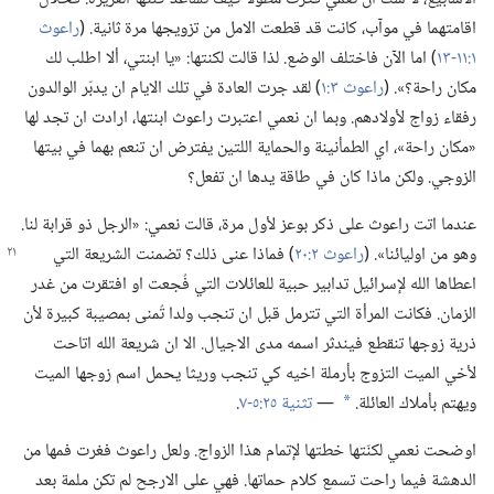
اقامتهما في موآب،‏ كانت قد قطعت الامل من تزويجها مرة ثانية.‏ (‏
راعوث
١:‏١١-‏١٣
‏)‏ اما الآن فاختلف الوضع.‏ لذا قالت لكنتها:‏ «يا ابنتي،‏ ألا اطلب لك
مكان راحة؟‏».‏ (‏
راعوث ٣:‏١
‏)‏ لقد جرت العادة في تلك الايام ان يدبّر الوالدون
رفقاء زواج لأولادهم.‏ وبما ان نعمي اعتبرت راعوث ابنتها،‏ ارادت ان تجد لها
«مكان راحة»،‏ اي الطمأنينة والحماية اللتين يفترض ان تنعم بهما في بيتها
الزوجي.‏ ولكن ماذا كان في طاقة يدها ان تفعل؟‏
عندما اتت راعوث على ذكر بوعز لأول مرة،‏ قالت نعمي:‏ «الرجل ذو قرابة لنا.‏
وهو من اوليائنا».‏
‏(‏
راعوث ٢:‏٢٠
‏)‏ فماذا عنى ذلك؟‏ تضمنت الشريعة التي
اعطاها الله لإسرائيل تدابير حبية للعائلات التي فُجعت او افتقرت من غدر
الزمان.‏ فكانت المرأة التي تترمل قبل ان تنجب ولدا تُمنى بمصيبة كبيرة لأن
ذرية زوجها تنقطع فيندثر اسمه مدى الاجيال.‏ الا ان شريعة الله اتاحت
لأخي الميت التزوج بأرملة اخيه كي تنجب وريثا يحمل اسم زوجها الميت
ويهتم بأملاك العائلة.‏
—‏
تثنية ٢٥:‏٥-‏٧
‏.‏
*
اوضحت نعمي لكنّتها خطتها لإتمام هذا الزواج.‏ ولعل راعوث فغرت فمها من
الدهشة فيما راحت تسمع كلام حماتها.‏ فهي على الارجح لم تكن ملمة بعد