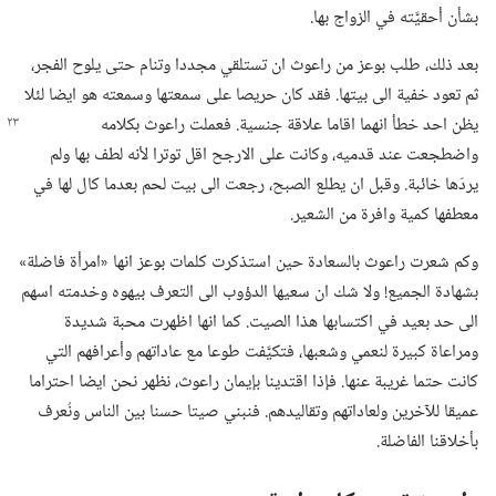
بشأن أحقيَّته في الزواج بها.‏
بعد ذلك،‏ طلب بوعز من راعوث ان تستلقي مجددا وتنام حتى يلوح الفجر،‏
ثم تعود خفية الى بيتها.‏ فقد كان حريصا على سمعتها وسمعته هو ايضا لئلا
يظن احد خطأ انهما اقاما علاقة جنسية.‏ فعملت
راعوث بكلامه
واضطجعت عند قدميه،‏ وكانت على الارجح اقل توترا لأنه لطف بها ولم
يردّها خائبة.‏ وقبل ان يطلع الصبح،‏ رجعت الى بيت لحم بعدما كال لها في
معطفها كمية وافرة من الشعير.‏
وكم شعرت راعوث بالسعادة حين استذكرت كلمات بوعز انها «امرأة فاضلة»
بشهادة الجميع!‏ ولا شك ان سعيها الدؤوب الى التعرف بيهوه وخدمته اسهم
الى حد بعيد في اكتسابها هذا الصيت.‏ كما انها اظهرت محبة شديدة
ومراعاة كبيرة لنعمي وشعبها،‏ فتكيَّفت طوعا مع عاداتهم وأعرافهم التي
كانت حتما غريبة عنها.‏ فإذا اقتدينا بإيمان راعوث،‏ نظهر نحن ايضا احتراما
عميقا للآخرين ولعاداتهم وتقاليدهم.‏ فنبني صيتا حسنا بين الناس ونُعرف
بأخلاقنا الفاضلة.‏