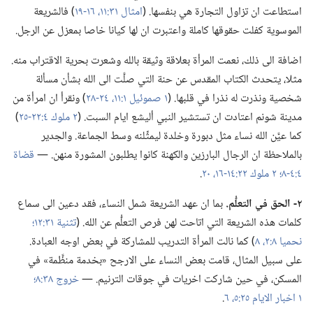
استطاعت ان تزاول التجارة هي بنفسها.‏ (‏
امثال ٣١:‏١١،‏
١٦-‏١٩
‏)‏ فالشريعة
الموسوية كفلت حقوقها كاملة واعتبرت ان لها كيانا خاصا بمعزل عن الرجل.‏
اضافة الى ذلك،‏ نعمت المرأة بعلاقة وثيقة بالله وشعرت بحرية الاقتراب منه.‏
مثلا،‏ يتحدث الكتاب المقدس عن حنة التي صلَّت الى الله بشأن مسألة
شخصية ونذرت له نذرا في قلبها.‏ (‏
١ صموئيل ١:‏١١،‏
٢٤-‏٢٨
‏)‏ ونقرأ ان امرأة من
مدينة شونم اعتادت ان تستشير النبي أليشع ايام السبت.‏ (‏
٢ ملوك ٤:‏٢٢-‏٢٥
‏)‏
كما عيَّن الله نساء مثل دبورة وخلدة ليمثِّلنه وسط الجماعة.‏ والجدير
بالملاحظة ان الرجال البارزين والكهنة كانوا يطلبون المشورة منهن.‏ —‏
قضاة
٤:‏٤-‏٨؛‏
٢ ملوك ٢٢:‏١٤-‏١٦،‏
٢٠
‏.‏
٢-‏ الحق
في
التعلُّم.‏
بما ان عهد الشريعة شمل النساء،‏ فقد دعين الى سماع
كلمات هذه الشريعة التي اتاحت لهن فرص التعلُّم عن الله.‏ (‏
تثنية ٣١:‏١٢؛‏
نحميا ٨:‏٢،‏
٨
‏)‏ كما نالت المرأة التدريب للمشاركة في بعض اوجه العبادة.‏
على سبيل المثال،‏ قامت بعض النساء على الارجح «بخدمة منظَّمة» في
المسكن،‏ في حين شاركت اخريات في جوقات الترنيم.‏ —‏
خروج ٣٨:‏٨؛‏
١ اخبار الايام ٢٥:‏٥،‏ ٦
‏.‏