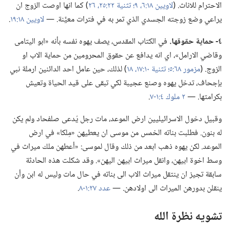
الاحترام للاناث.‏ (‏
لاويين ١٨:‏٦،‏
٩؛‏
تثنية ٢٢:‏٢٥،‏ ٢٦
‏)‏ كما انها اوصت الزوج ان
يراعي وضع زوجته الجسدي الذي تمر به في فترات معيَّنة.‏ —‏
لاويين ١٨:‏١٩
‏.‏
٤-‏ حماية حقوقها.‏
في الكتاب المقدس،‏ يصف يهوه نفسه بأنه «ابو اليتامى
وقاضي الارامل»،‏ اي انه يدافع عن حقوق المحرومين من حماية الاب او
الزوج.‏ (‏
مزمور ٦٨:‏٥؛‏
تثنية ١٠:‏١٧،‏ ١٨
‏)‏ لذلك،‏ حين عامل احد الدائنين ارملة نبي
بإجحاف،‏ تدخل يهوه وصنع عجيبة لكي تبقى على قيد الحياة وتعيش
بكرامتها.‏ —‏
٢ ملوك ٤:‏١-‏٧
‏.‏
وقبيل دخول الاسرائيليين ارض الموعد،‏ مات رجل يُدعى صلفحاد ولم يكن
له بنون.‏ فطلبت بناته الخمس من موسى ان يعطيهن «مِلكا» في ارض
الموعد.‏ لكن يهوه ذهب ابعد من ذلك وقال لموسى:‏ «أعطهن ملك ميراث في
وسط اخوة ابيهن،‏ وانقل ميراث ابيهن اليهن».‏ وقد شكلت هذه الحادثة
سابقة تجيز ان ينتقل ميراث الاب الى بناته في حال مات وليس له ابن وأن
ينقلن بدورهن الميراث الى اولادهن.‏ —‏
عدد ٢٧:‏١-‏٨
‏.‏
تشويه نظرة الله