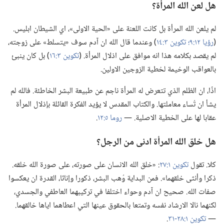
هل لعن الله المرأة؟‏
لم يلعن الله المرأة بل كانت اللعنة على «الحية الاولى»،‏ اي الشيطان ابليس.‏
(‏
رؤيا ١٢:‏٩؛‏
تكوين ٣:‏١٤
‏)‏ وعندما قال الله ان آدم سوف «يتسلط» على زوجته،‏
لم يقصد بكلامه هذا انه موافق على اذلال المرأة.‏ (‏
تكوين ٣:‏١٦
‏)‏ بل كان ينبئ
بالعواقب الوخيمة لخطية الزوجين الاولين.‏
اذًا،‏ ان الظلم الذي تتعرض له المرأة ناجم عن طبيعة البشر الخاطئة.‏ فالله لم
يشأ ان تُساء معاملتها.‏ والكتاب المقدس لا يؤيد الفكرة القائلة بإذلال المرأة
عقابا لها على الخطية الاصلية.‏ —‏
روما ٥:‏١٢
‏.‏
هل خلق الله المرأة ادنى من الرجل؟‏
كلا.‏ تقول
تكوين ١:‏٢٧
‏:‏ «خلق الله الانسان على صورته،‏ على صورة الله خلقه.‏
ذكرا وأنثى خلقهما».‏ فمن البداية وُهب البشر،‏ ذكورا وإناثا،‏ القدرة ان يعكسوا
صفات الله.‏ صحيح ان آدم وحواء اختلفا في تركيبهما العاطفي والجسدي،‏
لكنهما نالا الارشاد نفسه وتمتعا بالحقوق عينها التي اعطاهما اياها خالقهما.‏
—‏
تكوين ١:‏٢٨-‏٣١
‏.‏