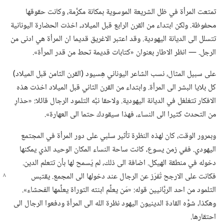
تمتعت المرأة في ظل الشريعة الموسوية بمكانة مكرَّمة،‏ وكانت حقوقها
محفوظة.‏ ولكن ابتداء من القرن الرابع قبل الميلاد،‏ اخذت الحضارة اليونانية
تتسلل الى الديانة اليهودية.‏ وقد اعتبر الاغريق قديما ان المرأة هي ادنى من
الرجل.‏ —‏ انظر الاطار بعنوان «كتابات قديمة تحط من قدر المرأة».‏
على سبيل المثال،‏ نسب الشاعر اليوناني هِسيود (‏القرن الثامن قبل الميلاد)‏
كل بلايا البشر الى المرأة.‏ وابتداء من القرن الثاني قبل الميلاد اخذت هذه
الافكار تتغلغل في الديانة اليهودية.‏ ولاحقا نبَّه التلمود الرجال قائلا:‏ «حذارِ
من التحدث كثيرا الى النساء،‏ فهذا سيقودك حتما الى العهارة».‏
وبمرور الوقت،‏ كان لهذه النظرة تأثير سلبي على دور المرأة في المجتمع
اليهودي.‏ ففي زمن يسوع،‏ كانت ساحة النساء المكان الوحيد الذي يمكنها
دخوله في منطقة الهيكل.‏ اضافة الى ذلك،‏ لم يُسمح لها بأن تتعلم الدين.‏
فكانت على الارجح تُفرَز عن
الرجال عند دخولها الى المجمع.‏ يقتبس
التلمود من احد الربَّانيين قوله:‏ «مَن يعلِّم ابنته التوراة يعلِّمها الفحشاء».‏
وهكذا،‏ شوَّه القادة الدينيون اليهود نظرة الله الى المرأة ودفعوا الرجال الى
احتقارها.‏