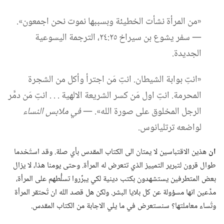
‏«من المرأة نشأت الخطيئة وبسببها نموت نحن اجمعون».‏
—‏ سفر يشوع بن سيراخ ٢٥:‏٢٤،‏ الترجمة اليسوعية
الجديدة.‏
‏«انتِ بوابة الشيطان.‏ انتِ مَن اجترأ وأكل من الشجرة
المحرمة.‏ انتِ اول مَن كسر الشريعة الالهية .‏ .‏ .‏ انتِ مَن دمَّر
الرجل المخلوق على صورة الله».‏ —‏
في
ملابس النساء
لواضعه ترتليانوس.‏
ان
هذين الاقتباسين لا يمتان الى الكتاب المقدس بأي صلة.‏ وقد استُخدما
طوال قرون لتبرير التمييز الذي تتعرض له المرأة.‏ وحتى يومنا هذا،‏ لا يزال
بعض المتطرفين يستشهدون بكتب دينية لكي يبرِّروا تسلُّطهم على المرأة،‏
مدَّعين انها مسؤولة عن كل بلايا البشر.‏ ولكن هل قصد الله ان تُحتقر المرأة
وتُساء معاملتها؟‏ سنستعرض في ما يلي الاجابة من الكتاب المقدس.‏