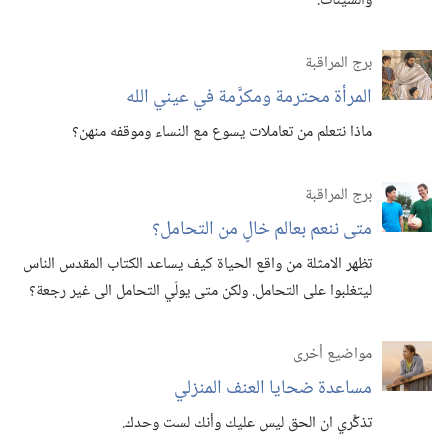
والسيئات.‏
برج المراقبة
المرأة محترمة ومكرَّمة في عيني الله
ماذا نتعلم من تعاملات يسوع مع النساء وموقفه منهن؟‏
برج المراقبة
متى ننعم بعالم خالٍ من التحامل؟‏
تظهر الامثلة من واقع الحياة كيف يساعد الكتاب المقدس الناس
ليتغلبوا على التحامل.‏ ولكن متى يولّي التحامل الى غير رجعة؟‏
مواضيع أخرى
مساعدة ضحايا العنف المنزلي
تذكَّري ان الحق ليس عليك وأنك لست وحدك.‏