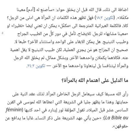
اضافة الى ذلك،‏ قال الله قبل ان يخلق حواء:‏ «سأصنع له [آدم] معينا
مكمِّلا».‏
‏(‏
تكوين ٢:‏١٨
‏)‏ فهل تظهر هذه الكلمات ان المرأة هي ادنى من الرجل؟‏
كلا،‏ فالكلمة العبرانية المترجمة الى «مكمِّل» يمكن ان تعني ايضا «نظيرا» او
«معينا مشابها»
للرجل.‏ للايضاح،‏ تأمل في دور كلٍّ من الطبيب الجراح
وطبيب التبنيج.‏ هل يمكن الابقاء على الواحد واستثناء الآخر؟‏ طبعا لا.‏
صحيح ان الجرّاح هو مَن يجري العملية،‏ لكن طبيب التبنيج لا يقل اهمية
عنه.‏ فكلاهما يكملان واحدهما الآخر.‏ وبشكل مماثل،‏ لم يخلق الله الرجل
والمرأة ليتنافسا بل ليتعاونا واحدهما مع الآخر.‏ —‏
تكوين ٢:‏٢٤
‏.‏
ما الدليل على اهتمام الله بالمرأة؟‏
رأى الله مسبقا كيف سيعامل الرجل الخاطئ المرأة.‏ لذلك عقد النية على
حمايتها.‏ وهذا ما يظهر جليا في الشريعة التي اعطاها الله لموسى في القرن
السادس عشر قبل الميلاد.‏ تقول المؤلفة لور إينارد في احد كتبها (‏‏
féminin
au
‏ ‏
Bible
‏ ‏
La
‏)‏:‏ «حين يأتي عهد الشريعة على ذكر النساء،‏ غالبا ما يدافع عن
حقوقهن».‏