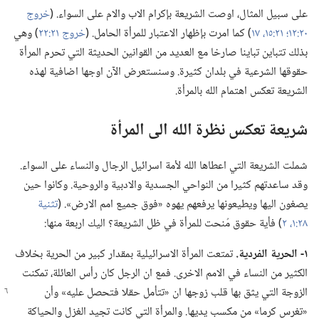
على سبيل المثال،‏ اوصت الشريعة بإكرام الاب والام على السواء.‏ (‏
خروج
٢٠:‏١٢؛‏
٢١:‏١٥،‏
١٧
‏)‏ كما امرت بإظهار الاعتبار للمرأة الحامل.‏ (‏
خروج ٢١:‏٢٢
‏)‏ وهي
بذلك تتباين تباينا صارخا مع العديد من القوانين الحديثة التي تحرم المرأة
حقوقها الشرعية في بلدان كثيرة.‏ وسنستعرض الآن اوجها اضافية لهذه
الشريعة تعكس اهتمام الله بالمرأة.‏
شريعة تعكس نظرة الله الى المرأة
شملت الشريعة التي اعطاها الله لأمة اسرائيل الرجال والنساء على السواء.‏
وقد ساعدتهم كثيرا من النواحي الجسدية والادبية والروحية.‏ وكانوا حين
يصغون اليها ويطيعونها يرفعهم يهوه «فوق جميع امم الارض».‏ (‏
تثنية
٢٨:‏١،‏ ٢
‏)‏ فأية حقوق مُنحت للمرأة في ظل الشريعة؟‏ اليك اربعة منها:‏
١-‏ الحرية الفردية.‏
تمتعت المرأة الاسرائيلية بمقدار كبير من الحرية بخلاف
الكثير من النساء في الامم الاخرى.‏ فمع ان الرجل كان رأس العائلة،‏ تمكنت
الزوجة التي يثق بها قلب زوجها ان «تتأمل حقلا
فتحصل عليه» وأن
«تغرس كرما» من مكسب يديها.‏ والمرأة التي كانت تجيد الغزل والحياكة