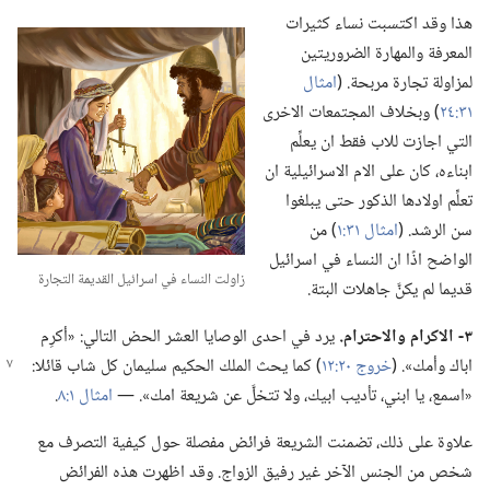
هذا وقد اكتسبت نساء كثيرات
المعرفة والمهارة الضروريتين
لمزاولة تجارة مربحة.‏ (‏
امثال
٣١:‏٢٤
‏)‏ وبخلاف المجتمعات الاخرى
التي اجازت للاب فقط ان يعلِّم
ابناءه،‏ كان على الام الاسرائيلية ان
تعلِّم اولادها الذكور حتى يبلغوا
سن الرشد.‏ (‏
امثال ٣١:‏١
‏)‏ من
الواضح اذًا ان النساء في اسرائيل
زاولت النساء في اسرائيل القديمة التجارة
قديما لم يكنَّ جاهلات البتة.‏
٣-‏ الاكرام والاحترام.‏
يرد في احدى الوصايا العشر الحض التالي:‏ «أكرِم
اباك وأمك».‏ (‏
خروج ٢٠:‏١٢
‏)‏
كما يحث الملك الحكيم سليمان كل شاب قائلا:‏
«اسمع،‏ يا ابني،‏ تأديب ابيك،‏ ولا تتخلَّ عن شريعة امك».‏ —‏
امثال ١:‏٨
‏.‏
علاوة على ذلك،‏ تضمنت الشريعة فرائض مفصلة حول كيفية التصرف مع
شخص من الجنس الآخر غير رفيق الزواج.‏ وقد اظهرت هذه الفرائض