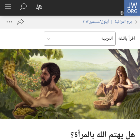
JW.ORG
تسجيل
تغيير
البحث
اظهر
الدخول
لغة
في
القائم
(يفتح
برج المراقبة | ‏‎أيلول/سبتمبر‏ ‏‎٢٠١٢‏
الموقع
JW.‎ORG
نافذة
جديدة)
اقرأ باللغة
هل يهتم الله بالمرأة؟‏