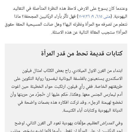
وعندما كان يسوع على الارض،‏ لاحظ هذه النظرة المتأصلة في التقاليد
اليهودية.‏ (‏
متى ١٥:‏٦،‏
٩؛‏
٢٦:‏٧-‏١١
‏)‏ فهل تأثَّر بآراء الربَّانيين المجحفة؟‏ ماذا
نتعلم من تصرفه مع المرأة ونظرته اليها؟‏ وهل صانت المسيحية الحقة حقوق
المرأة؟‏ ستجيب المقالة التالية عن هذه الاسئلة.‏
كتابات قديمة تحط من قدر المرأة
ابتداء من القرن الاول الميلادي،‏ راح بعض الكتَّاب امثال فيلون
الاسكندري يستعينون بالفلسفة اليونانية ليفسروا رواية التكوين على
طريقتهم الخاصة.‏ ففي رأي فيلون،‏ ارتكبت حواء الخطيئة حين اغوت
آدم ليمارس الجنس معها.‏ وهكذا،‏ حُكم عليها ان «تُجرَّد من حريتها وأن
تخضع لهيمنة الرجل».‏ وقد تركت افكاره هذه بصمات واضحة في
الديانة اليهودية وكتابات آباء الكنيسة.‏
وفي
المدراش العظيم،‏
مؤلَّفات يهودية تعود الى القرن الثاني،‏ اوضح
احد الربَّانيين ان على المرأة ان تغطي رأسها لأنها اشبه بشخص مذنب