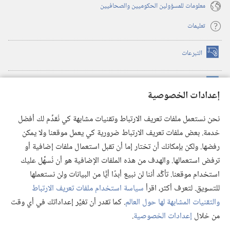
معلومات للمسؤولين الحكوميين والصحافيين
تعليمات
التبرعات
(يفتح
نافذة
جديدة)
مكتبة برج المراقبة الالكترونية
™
(يفتح
إعدادات الخصوصية
نافذة
JW Hub
جديدة)
(يفتح
نحن نستعمل ملفات تعريف الارتباط وتقنيات مشابهة كي نُقدِّم لك أفضل
نافذة
®
خدمة. بعض ملفات تعريف الارتباط ضرورية كي يعمل موقعنا ولا يمكن
تطبيق
JW Library
جديدة)
رفضها. ولكن بإمكانك أن تختار إما أن تقبل استعمال ملفات إضافية أو
مكتبة برج المراقبة
ترفض استعمالها. والهدف من هذه الملفات الإضافية هو أن نُسهِّل عليك
استخدام موقعنا. تأكَّد أننا لن نبيع أبدًا أيًّا من البيانات ولن نستعملها
للتسويق. لتعرف أكثر، اقرأ
سياسة استخدام ملفات تعريف الارتباط
والتقنيات المشابهة لها حول العالم
. كما تقدر أن تغيِّر إعداداتك في أي وقت
Copyright
© 2026 .Watch Tower Bible and Tract Society of Pennsylvania
من خلال
إعدادات الخصوصية
.
شروط الاستخدام
|
سياسة الخصوصية
|
إعدادات الخصوصية
عر