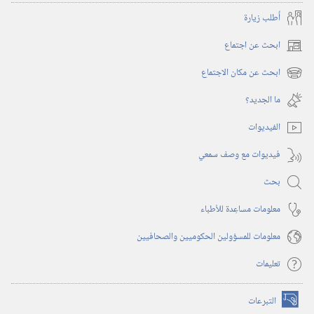
أُطلب زيارة
ابحث عن اجتماع
(يفتح
نافذة
ابحث عن مكان الاجتماع
(يفتح
جديدة)
نافذة
ما الجديد؟‏
جديدة)
الفيديوات
فيديوات مع وصف سمعي
بحث
معلومات مساعِدة للأطباء
معلومات للمسؤولين الحكوميين والصحافيين
تعليمات
التبرعات
(يفتح