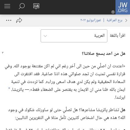
JW.ORG
تسجيل
تغيير
البحث
اظهر
الدخول
لغة
في
القائم
(يفتح
برج المراقبة | ‏‎تموز/يوليو‏ ‏‎٢٠١٢‏
الموقع
JW.‎ORG
نافذة
جديدة)
اقرأ باللغة
هل من احد يسمع صلاتنا؟‏
‏«اعتدت ان اصلِّي من حين الى آخر رغم اني لم اكن مقتنعة بوجود الله.‏ وفي
قرارة نفسي تمنيت ان تجد صلواتي هذه اذنا صاغية.‏ فقد افتقرت الى
السعادة الحقيقية ولم يكن لدي هدف اسعى وراءه.‏ كما ترددت في تنمية
ايمان بالله ظنا مني ان الايمان به يقتصر على الضعفاء فقط».‏—‏ پاتريشا،‏
*
ايرلندا.‏
هل
تشاطر پاتريشا مشاعرها؟‏ هل تصلِّي حتى لو ساورتك شكوك في وجود
الله؟‏ هذه هي حال اشخاص كثيرين.‏ تأمل مثلا في التقريرين التاليين:‏