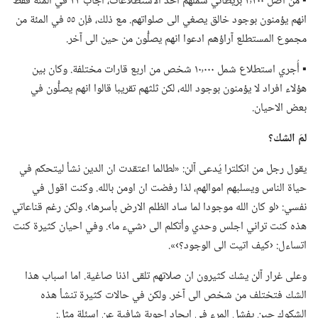
▪ من اصل ٢٬٢٠٠ بريطاني شملهم احد الاستطلاعات،‏ اجاب ٢٢ في المئة فقط
انهم يؤمنون بوجود خالق يصغي الى صلواتهم.‏ مع ذلك،‏ فإن ٥٥ في المئة من
مجموع المستطلع آراؤهم ادعوا انهم يصلُّون من حين الى آخر.‏
▪ أُجري استطلاع شمل ١٠٬٠٠٠ شخص من اربع قارات مختلفة.‏ وكان بين
هؤلاء افراد لا يؤمنون بوجود الله،‏ لكن ثلثهم تقريبا قالوا انهم يصلُّون في
بعض الاحيان.‏
لمَ الشك؟‏
يقول رجل من انكلترا يُدعى آلن:‏ «لطالما اعتقدت ان الدين نشأ ليتحكم في
حياة الناس ويسلبهم اموالهم،‏ لذا رفضت ان اومن بالله.‏ وكنت اقول في
نفسي:‏ ‹لو كان الله موجودا لما ساد الظلم الارض بأسرها›.‏ ولكن رغم قناعاتي
هذه كنت تراني اجلس وحدي وأتكلم الى ‹شيء ما›.‏ وفي احيان كثيرة كنت
اتساءل:‏ ‹كيف اتيت الى الوجود؟‏›».‏
وعلى غرار آلن يشك كثيرون ان صلاتهم تلقى اذنا صاغية.‏ اما اسباب هذا
الشك فتختلف من شخص الى آخر.‏ ولكن في حالات كثيرة تنشأ هذه
الشكوك حين يفشل المرء في ايجاد اجوبة شافية عن اسئلة مثل:‏