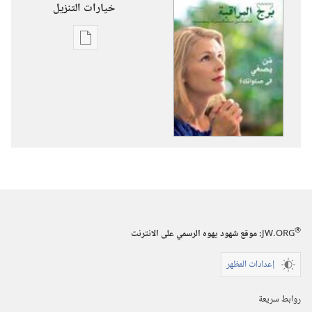
خيارات التنزيل
خيارات
تنزيل
الاصدارات
برج
المراقبة
‏‎تموز/
يوليو‏
®
JW.ORG
:‏ موقع شهود يهوه الرسمي على الانترنت
إعدادات المظهر
روابط سريعة