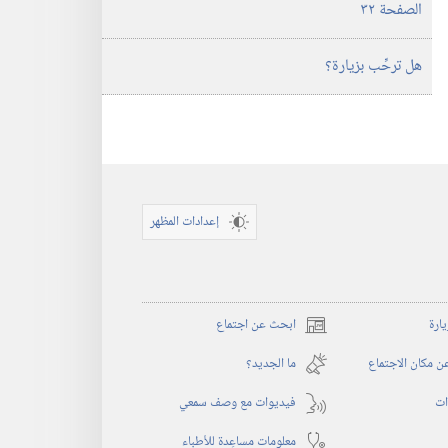
الصفحة ٣٢
هل ترحِّب بزيارة؟‏
إعدادات المظهر
يارة
ابحث عن اجتماع
(يفتح
نافذة
 مكان الاجتماع
ما الجديد؟‏
جديدة)
ات
فيديوات مع وصف سمعي
معلومات مساعِدة للأطباء