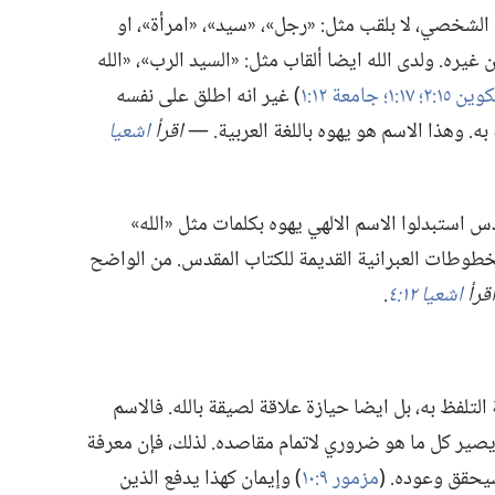
خصي،‏ لا بلقب مثل:‏ «رجل»،‏ «سيد»،‏ «امرأة»،‏ او
يره.‏ ولدى الله ايضا ألقاب مثل:‏ «السيد الرب»،‏ «الله
وين ١٥:‏٢؛‏
١٧:‏١؛‏
جامعة ١٢:‏١
‏)‏ غير انه اطلق على نفسه
‏ وهذا الاسم هو يهوه باللغة العربية.‏ —‏
اقرأ
اشعيا
استبدلوا الاسم الالهي يهوه بكلمات مثل «الله»
رد حوالي ٧٬٠٠٠ مرة في المخطوطات العبرانية القديمة للكتاب المقدس.‏ من الواضح
قرأ
اشعيا ١٢:‏٤
‏.‏
لتلفظ به،‏ بل ايضا حيازة علاقة لصيقة بالله.‏ فالاسم
له يصير كل ما هو ضروري لاتمام مقاصده.‏ لذلك،‏ فإن معرفة
يحقق وعوده.‏ (‏
مزمور ٩:‏١٠
‏)‏ وإيمان كهذا يدفع الذين