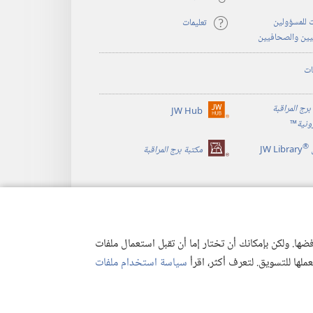
 للمسؤولين
تعليمات
يين والصحافيين
ات
برج المراقبة
JW Hub
(يفتح
رونية
™
نافذة
®
جديدة)
JW Library
مكتبة برج المراقبة
ها. ولكن بإمكانك أن تختار إما أن تقبل استعمال ملفات
تعملها للتسويق. لتعرف أكثر، اقرأ
سياسة استخدام ملفات
وصية
|
إعدادات الخصوصية