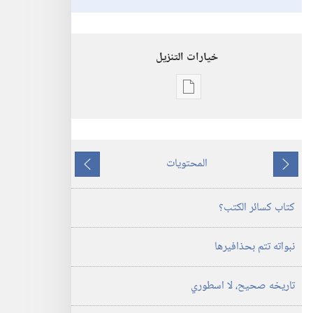
خيارات التنزيل
خيارات
تنزيل
الاصدارات
برج
المحتويات
المراقبة
ما
ما
‏‎حزيران/
يسبق
يلي
كتاب كسائر الكتب؟‏
يونيو‏
نبواته تتم بحذافيرها
تاريخه صحيح،‏ لا اسطوري