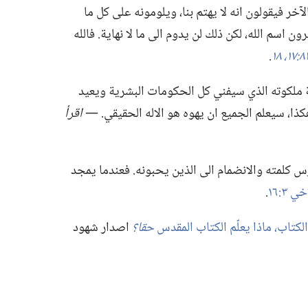
لآخر فيقولون انه لا يهتم بنا،‏ ويلومونه على كل ما
ن اسم الله،‏ لكن ذلك لن يدوم الى ما لا نهاية.‏ فالله
‏.‏
ة ملكوته الذي سيفني كل الحكومات البشرية ويعيد
وهكذا،‏ سيعلم الجميع ان يهوه هو الاله الحقيقي.‏ —‏
اقرأ
درس كلمته والانضمام الى الذين يحبونه.‏ فعندما يمجد
 ٣:‏١٦
‏.‏
حقا؟‏
اصدار شهود