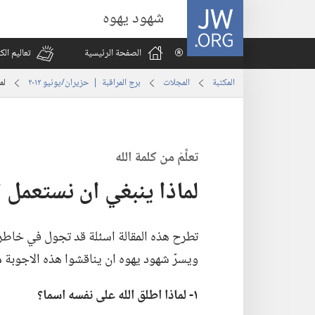
JW.ORG
شهود يهوه
الصفحة الرئيسية
تعاليم ال
المكتبة
المجلات
برج المراقبة | ‏‎حزيران/يونيو‏ ‏‎٢٠١٢‏
لم
تعلَّمْ من كلمة الله
لماذا ينبغي ان نستعمل ا
تطرح هذه المقالة اسئلة قد تجول في خاطرك
ويسرّ شهود يهوه ان يناقشوا هذه الاجوبة م
١-‏ لماذا اطلق الله على نفسه اسما؟‏