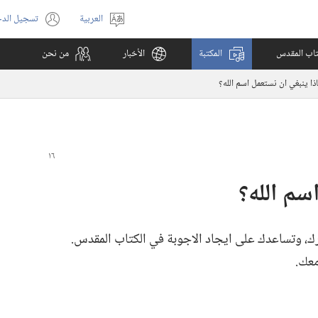
العربية
تسجيل الد
اختر
(يفتح
اللغة
نافذة
كتاب المقدس
المكتبة
الأخبار
من نحن
جديدة)
اذا ينبغي ان نستعمل اسم الله؟‏
سم الله؟‏
،‏ وتساعدك على ايجاد الاجوبة في الكتاب المقدس.‏
عك.‏