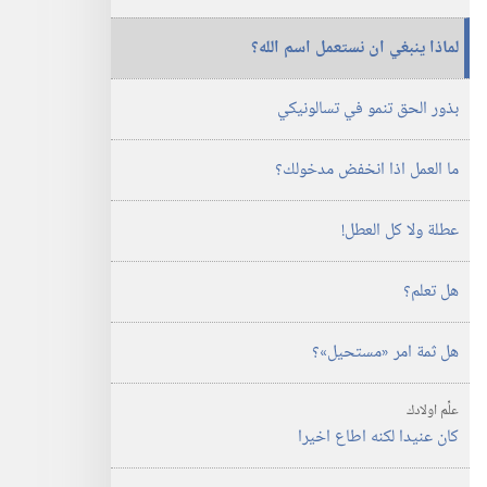
لماذا ينبغي ان نستعمل اسم الله؟‏
بذور الحق تنمو في تسالونيكي
ما العمل اذا انخفض مدخولك؟‏
عطلة ولا كل العطل!‏
هل تعلم؟‏
هل ثمة امر «مستحيل»؟‏
علِّم اولادك
كان عنيدا لكنه اطاع اخيرا