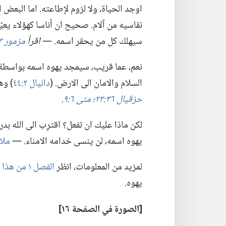
اوجد الحياة،‏ ولا لزوم لإطاعته.‏ اما البعض ا
نقاسيه من آلام.‏ صحيح ان أناسا كهؤلاء يعيّرو
سيهلك كل من يحقر اسمه.‏ —‏
اقرأ
مزمور ٨٣:‏١٧،‏ ١٨
نعم،‏ عما قريب،‏ سيمجد يهوه اسمه بواسط
السلام والامان الى الارض.‏ (‏
دانيال ٢:‏٤٤
‏)‏ 
حزقيال ٣٦:‏٢٣؛‏
متى ٦:‏٩
‏.‏
لكن ماذا عليك ان تفعل؟‏ اقترِب الى الله ب
يهوه اسمه،‏ لن ينسى خدامه الامناء.‏ —‏
ملاخي
لمزيد من المعلومات،‏ انظر
الفصل ١ من هذا الكتاب،‏ ماذا يعلّم الكتاب المقدس
يهوه.‏
‏[الصورة
في
الصفحة ١٦]‏