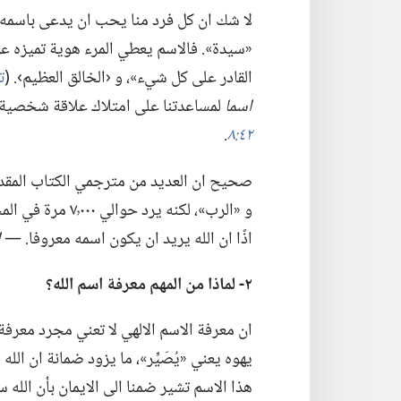
لا شك ان كل فرد منا يحب ان يدعى باسمه الش
«سيدة».‏ فالاسم يعطي المرء هوية تميزه عن غ
القادر على كل شيء»،‏ و ‹الخالق العظيم›.‏ (‏
تك
اسما
لمساعدتنا على امتلاك علاقة شخصية به.
٤٢:‏٨
‏.‏
صحيح ان العديد من مترجمي الكتاب المقدس 
و «الرب»،‏ لكنه ي
اذًا ان الله يريد ان يكون اسمه معروفا.‏ —‏
ا
٢-‏ لماذا من المهم معرفة اسم الله؟‏
ان معرفة الاسم الالهي لا تعني مجرد معرفة ا
يهوه يعني «يُصَيِّر»،‏ ما يزود ضمانة ان ال
هذا الاسم تشير ضمنا الى الايمان بأن الله س