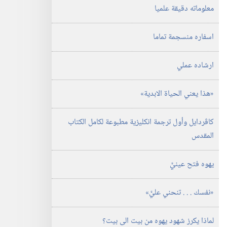
معلوماته دقيقة علميا
اسفاره منسجمة تماما
ارشاده عملي
‏«هذا يعني الحياة الابدية»‏
كاڤردايل وأول ترجمة انكليزية مطبوعة لكامل الكتاب
المقدس
يهوه فتح عينيَّ
‏«نفسك .‏ .‏ .‏ تنحني عليَّ»‏
لماذا يكرز شهود يهوه من بيت الى بيت؟‏