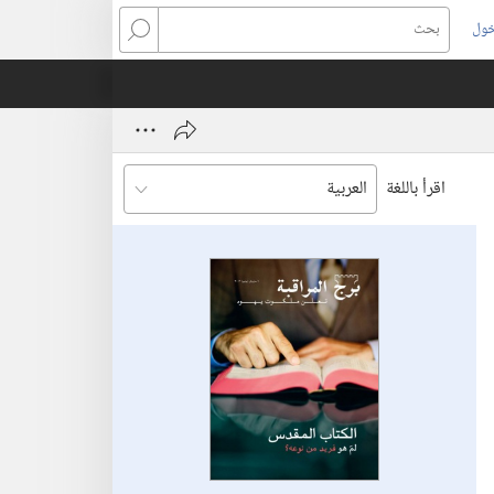
خول
بحث
اقرأ باللغة