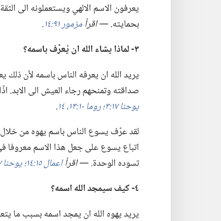
يعرفون الاسم الالهي ويستعملونه الى الثقة
بحمايته.‏ —‏
اقرأ
مزمور ٩١:‏١٤
‏.‏
٣-‏ لماذا يشاء الله ان يُعرَّف باسمه؟‏
يريد الله ان يعرفه الناس باسمه لأن ذلك يعو
صداقته وتمنحهم رجاء العيش الى الابد.‏ اذًا
يوحنا ١٧:‏٣؛‏
روما ١٠:‏١٣،‏ ١٤
‏.‏
لقد عرّف يسوع الناس باسم يهوه من خلال تع
اتباع يسوع على جعل هذا الاسم معروفا في 
تسوده الوحدة.‏ —‏
اقرأ
اعمال ١٥:‏١٤؛‏
يوحنا ١٧:‏٢٦
٤-‏ كيف سيمجد الله اسمه؟‏
يريد يهوه الله ان يمجد اسمه بسبب ما يتع