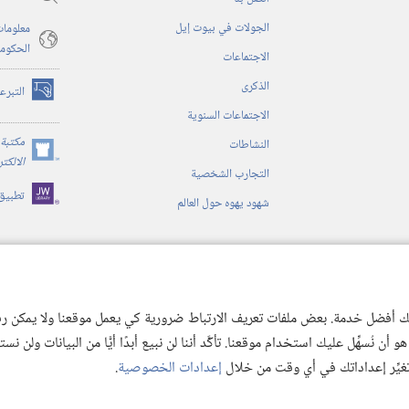
الجولات في بيوت إيل
معلومات
الحكوم
الاجتماعات
الذكرى
التبرع
(يفتح
الاجتماعات السنوية
نافذة
جديدة)
مكتبة 
النشاطات
(يفتح
الالكت
التجارب الشخصية
نافذة
تطبيق
جديدة)
شهود يهوه حول العالم
ية
ن الكتاب المقدس
 لك أفضل خدمة. بعض ملفات تعريف الارتباط ضرورية كي يعمل موقعنا ولا يمكن رفض
 نُسهِّل عليك استخدام موقعنا. تأكَّد أننا لن نبيع أبدًا أيًّا من البيانات ولن نس
 تغيِّر إعداداتك في أي وقت من خلال
إعدادات الخصوصية
.
© 2026 .Watch Tower Bible and Tract
Copyright
شروط الاستخدام
|
سياسة الخص