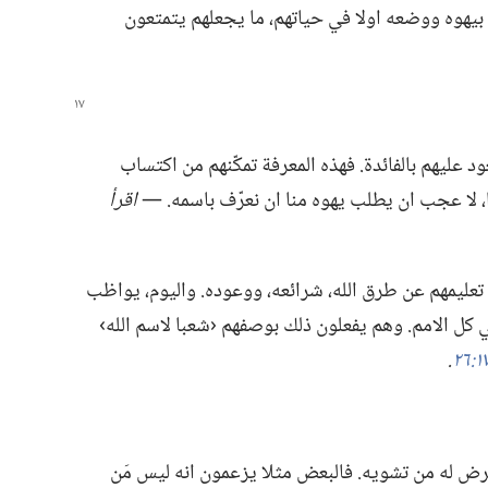
 بيهوه ووضعه اولا في حياتهم،‏ ما يجعلهم يتمتعون
د عليهم بالفائدة.‏ فهذه المعرفة تمكّنهم من اكتساب
،‏ لا عجب ان يطلب يهوه منا ان نعرّف باسمه.‏ —‏
اقرأ
ليمهم عن طرق الله،‏ شرائعه،‏ ووعوده.‏ واليوم،‏ يواظب
كل الامم.‏ وهم يفعلون ذلك بوصفهم ‹شعبا لاسم الله›
‏.‏
رض له من تشويه.‏ فالبعض مثلا يزعمون انه ليس مَن