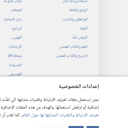
السعادة وراحة البال
أبواب متنوعة
الزواج والعائلة
المجلات
المراهقون والشباب
دليل الاجتماع
الأولاد
البرامج
الايمان باللّٰه
الفهارس
العلم والكتاب المقدس
الإرشادات
التاريخ والكتاب المقدس
محطة‏ ‏JW
الفيديوات
الموسيقى
المسرحيات السمع
إعدادات الخصوصية
قراءات مسرحية م
نحن نستعمل ملفات تعريف الارتباط وتقنيات مشابهة كي نُقدِّم
إضافية أو ترفض استعمالها. والهدف من هذه الملفات الإضافية هو أن
تعريف الارتباط والتقنيات المشابهة لها حول العالم
. كما تقدر أن
 Society of Pennsylvania