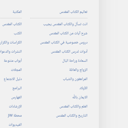
تعاليم الكتاب المقدس
المكتبة
انت تسأل والكتاب المقدس يجيب
الكتاب المقدس
شرح آيات من الكتاب المقدس
الكتب
دروس خصوصية في الكتاب المقدس
الكراسات والكرا
أدوات لدرس الكتاب المقدس
النشرات والدعوا
السعادة وراحة البال
أبواب متنوعة
الزواج والعائلة
المجلات
المراهقون والشباب
دليل الاجتماع
الأولاد
البرامج
الايمان باللّٰه
الفهارس
العلم والكتاب المقدس
الإرشادات
التاريخ والكتاب المقدس
محطة‏ ‏JW
الفيديوات