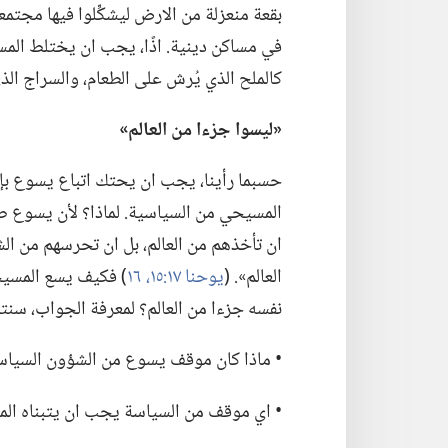
بقعة منعزلة من الارض ليشكِّلوا فيها مجتم
في مساكن دينية.‏ اذًا،‏ يجب ان يختلط الم
كالملح الذي يُرش على الطعام،‏ والسراج الذ
‏«ليسوا جزءا من العالم»‏
حسبما رأينا،‏ يجب ان يحتك اتباع يسوع بإ
المسيحي من السياسية.‏ لماذا؟‏ لأن يسوع صل
ان تأخذهم من العالم،‏ بل ان تحرسهم من الش
العالم».‏ (‏
يوحنا ١٧:‏١٥،‏ ١٦
‏)‏ فكيف يسع المسي
نفسه جزءا من العالم؟‏ لمعرفة الجواب،‏ سنتأمل
‏• ماذا كان موقف يسوع من الشؤون السياسي
‏• اي موقف من السياسة يجب ان يتبناه الم