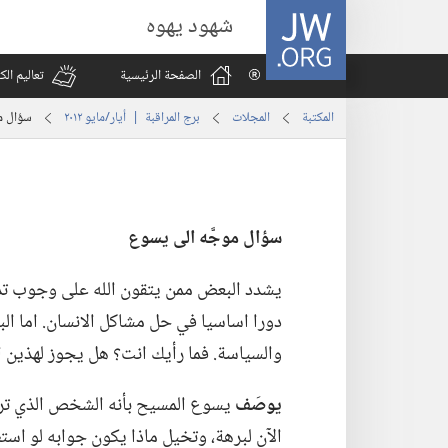
JW.ORG
شهود يهوه
الصفحة الرئيسية
تعاليم ال
المكتبة
المجلات
برج المراقبة | ‏‎أيار/مايو‏ ‏‎٢٠١٢‏
سؤال مو
سؤال موجَّه الى يسوع
يشدد البعض ممن يتقون الله على وجوب تدخ
دورا اساسيا في حل مشاكل الانسان.‏ اما ال
والسياسة.‏ فما رأيك انت؟‏ هل يجوز لهذين ال
يوصَف
يسوع المسيح بأنه الشخص الذي ترك ا
الآن لبرهة،‏ وتخيل ماذا يكون جوابه لو است