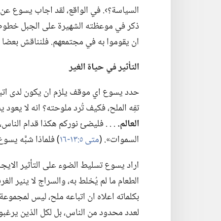
السياسة؟‏›.‏ في الواقع،‏ لقد اجاب يسوع عن 
ذكر في موعظته الشهيرة على الجبل خطوطا 
ان يقوموا به في مجتمعهم.‏ فلنناقش بعضا من
التأثير
في
حياة الغير
حدد يسوع اي موقف يلزم ان يكون لدى اتباعه 
تفِه الملح،‏ فكيف تُرد ملوحته؟‏ انه لا يعود
العالم.‏
‏.‏ .‏ .‏ فليضئ نوركم هكذا قدام النا
السموات».‏ (‏
متى ٥:‏١٣-‏١٦
‏)‏ فلماذا شبَّه يسوع
اراد يسوع تسليط الضوء على التأثير الايجا
الطعام ما لم يُخلط به،‏ والسراج لا ينير ال
بكلماته اعلاه ان اتباعه ملح،‏ ليس لمجموعة 
لعدد محدود من الناس،‏ بل لكل الذين يرغبو