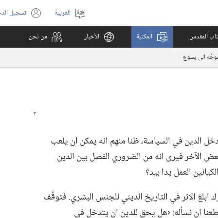
العربية
تسجيل الد
اختر
(يفتح
اللغة
نافذة
كتاب المقدس
المكتبة
الأخبار
من نحن
جديدة)
جَّه الى يسوع
ل الدين في السياسة،‏ ظنا منهم انه يمكن ان يلعب
بعض الآخر فيرى انه من الضروري الفصل بين الدين
كيانين العمل يدا بيد؟‏
بلغ الاثر في التاريخ الديني للجنس البشري.‏ فتوقَّف
طعنا ان نسأله:‏ ‹هل يحق للدين ان يتدخل في