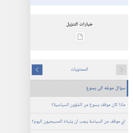
خيارات التنزيل
خيارات
تنزيل
الاصدارات
برج
المحتويات
المراقبة
ما
ما
‏‎أيار/
يسبق
يلي
سؤال موجَّه الى يسوع
مايو‏
ماذا كان موقف يسوع من الشؤون السياسية؟‏
اي موقف من السياسة يجب ان يتبناه المسيحيون اليوم؟‏