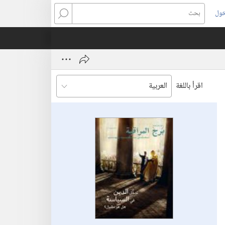
خول
بحث
اقرأ باللغة