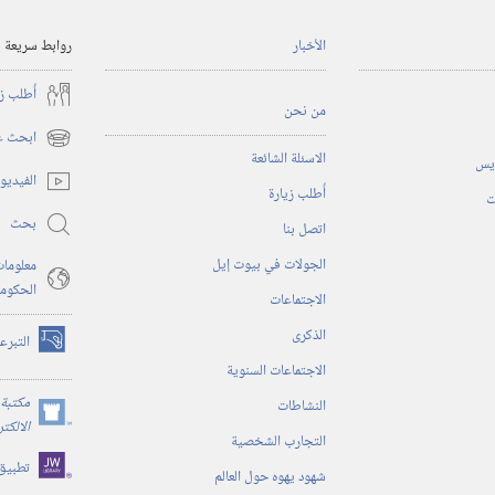
الأخبار
روابط سريعة
أُطلب ز
من نحن
ابحث عن
(يفتح
الاسئلة الشائعة
ريس
نافذة
الفيديو
أُطلب زيارة
جديدة)
ت
بحث
اتصل بنا
الجولات في بيوت إيل
معلومات
الحكوم
الاجتماعات
الذكرى
التبرع
(يفتح
الاجتماعات السنوية
نافذة
جديدة)
مكتبة 
النشاطات
(يفتح
الالكت
التجارب الشخصية
نافذة
تطبيق
جديدة)
شهود يهوه حول العالم