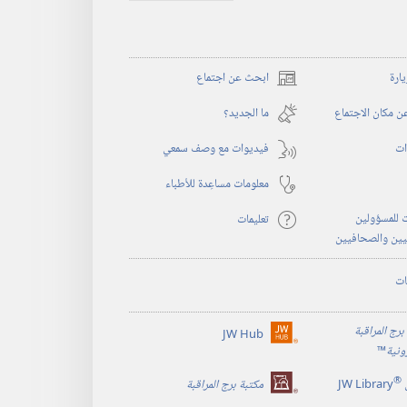
يارة
ابحث عن اجتماع
(يفتح
نافذة
 مكان الاجتماع
ما الجديد؟‏
جديدة)
ات
فيديوات مع وصف سمعي
معلومات مساعِدة للأطباء
 للمسؤولين
تعليمات
يين والصحافيين
ات
برج المراقبة
JW Hub
(يفتح
رونية
™
نافذة
®
جديدة)
JW Library
مكتبة برج المراقبة