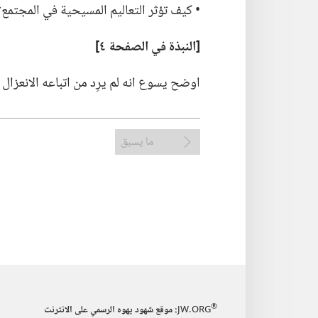
‏• كيف تؤثر التعاليم المسيحية في المجتمع؟‏
‏[النبذة
في
الصفحة ٤]‏
اوضح يسوع انه لم يرِد من اتباعه الانعزا
ما يسبق
®
JW.ORG
:‏ موقع شهود يهوه الرسمي على الانترنت