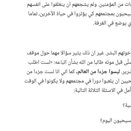
عات من المؤمنين.‏ ولم يشجعهم ان ينغلقوا على انفسهم
سيحيون بمجتمعهم كي يؤثروا في حياة الآخرين،‏ تماما
ي يوضع في الغرفة.‏
خوتهم البشر.‏ غير ان ذلك يثير سؤالا مهما حول موقف
ّى قبل موته طالبا من الله بشأن اتباعه:‏ «لست اطلب
رير.‏
ليسوا جزءا من العالم،‏
كما اني انا لست جزءا من
حيين ان يلعبوا دورا في مجتمعهم ولا يكونوا في الوقت
 في الاسئلة الثلاثة التالية:‏
ة؟‏
سيحيون اليوم؟‏