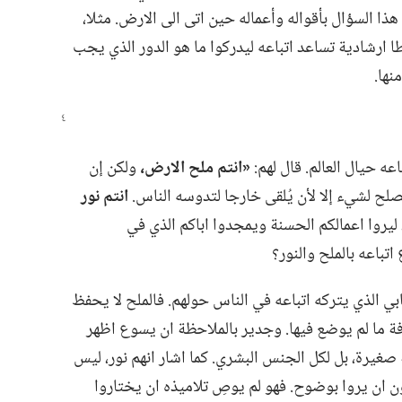
هذا السؤال بأقواله وأعماله حين اتى الى الارض.‏ مثلا،‏
ارشادية تساعد اتباعه ليدركوا ما هو الدور الذي يجب
ها.‏
حيال العالم.‏ قال لهم:‏
‏«انتم ملح الارض،‏
ولكن إن
 يصلح لشيء إلا لأن يُلقى خارجا لتدوسه الناس‎.
انتم نور
س،‏ ليروا اعمالكم الحسنة ويمجدوا اباكم الذي في
 اتباعه بالملح والنور؟‏
بي الذي يتركه اتباعه في الناس حولهم.‏ فالملح لا يحفظ
غرفة ما لم يوضع فيها.‏ وجدير بالملاحظة ان يسوع اظهر
صغيرة،‏ بل لكل الجنس البشري.‏ كما اشار انهم نور،‏ ليس
ن ان يروا بوضوح.‏ فهو لم يوصِ تلاميذه ان يختاروا