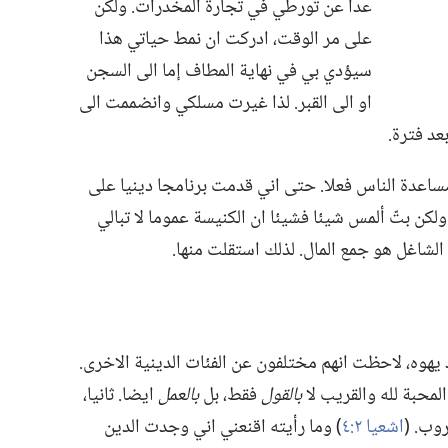
عدا عن تورطي في تجارة المخدرات.‏ ولكن
على مر الوقت،‏ ادركت ان نمط حياتي هذا
سيؤدي بي في نهاية المطاف إما الى السجن
او الى القبر.‏ لذا غيرت مسلكي وانضممت الى
 فترة.‏
عدة الناس فعلا.‏ حتى اني قدمت برنامجا دينيا على
لكن بتّ ألمس شيئا فشيئا ان الكنيسة عموما لا تبالي
ا الشاغل هو جمع المال.‏ لذلك استقلت منها.‏
هوه،‏ لاحظت انهم مختلفون عن الفئات الدينية الاخرى.‏
المحبة لله والقريب لا
بالقول
فقط،‏ بل
بالعمل
ايضا.‏ ثانيا،‏
.‏ (‏
اشعيا ٢:‏٤
‏)‏ وما رأيته اقنعني اني وجدت الدين