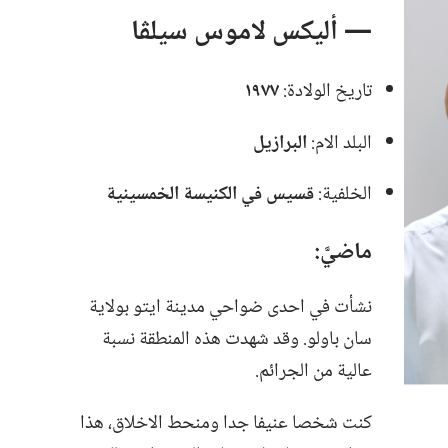
—‏ أليكس لاموس سيلڤا
تاريخ الولادة:‏
١٩٧٧
البلد الام:‏
البرازيل
الخلفية:‏
قسيس
في
الكنيسة الخمسينية
ماضيَّ:‏
نشأت في احدى ضواحي مدينة ايتو بولاية
سان باولو.‏ وقد شهدت هذه المنطقة نسبة
عالية من الجرائم.‏
كنت شخصا عنيفا جدا ومنحط الاخلاق،‏ هذا