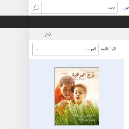
خول
بحث
اقرأ باللغة