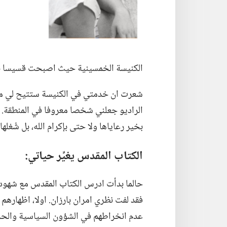
الكنيسة الخمسينية حيث اصبحت قسيسا بعد
شعرت ان خدمتي في الكنيسة ستتيح لي مسا
الراديو جعلني شخصا معروفا في المنطقة.‏ و
بخير رعاياها ولا حتى بإكرام الله،‏ بل شُغله
الكتاب المقدس يغيِّر حياتي:‏
حالما بدأت ادرس الكتاب المقدس مع شهود ي
فقد لفت نظري امران بارزان.‏ اولا،‏ اظهارهم 
عدم انخراطهم في الشؤون السياسية والحروب