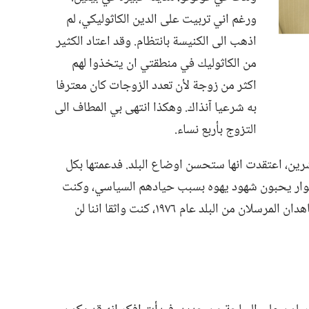
ورغم اني تربيت على الدين الكاثوليكي،‏ لم
اذهب الى الكنيسة بانتظام.‏ وقد اعتاد الكثير
من الكاثوليك في منطقتي ان يتخذوا لهم
اكثر من زوجة لأن تعدد الزوجات كان معترفا
به شرعيا آنذاك.‏ وهكذا انتهى بي المطاف الى
التزوج بأربع نساء.‏
ين،‏ اعتقدت انها ستحسن اوضاع البلد.‏ فدعمتها بكل
وار يحبون شهود يهوه بسبب حيادهم السياسي،‏ وكنت
انا من بين الذين اضطهدوهم.‏ ولمّا طُرد الشاهدان المرسلان من البلد عام ١٩٧٦،‏ كنت واثقا اننا لن