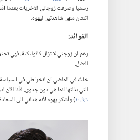
رسميا وصرفت زوجاتي الاخريات بعدما امَّنت
اثنتان منهن شاهدتين ليهوه.‏
الفوائد:‏
رغم ان زوجتي لا تزال كاثوليكية،‏ فهي تحت
افضل.‏
خلتُ في الماضي ان انخراطي في السياسة ي
التي بذلتها انما هي دون جدوى.‏ فأنا الآن اد
٦:‏٩،‏ ١٠
‏)‏ وأشكر يهوه لأنه هداني الى السعادة