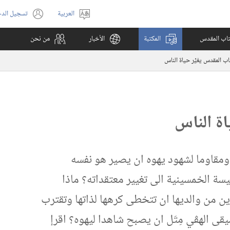
العربية
تسجيل الد
اختر
(يفتح
اللغة
نافذة
كتاب المقدس
المكتبة
الأخبار
من نحن
جديدة)
اب المقدس يغيِّر حياة الناس
اة الناس
ومقاوما لشهود يهوه ان يصير هو نفسه
سة الخمسينية الى تغيير معتقداته؟‏ ماذا
ين من والديها ان تتخطى كرهها لذاتها وتقترب
يقى الهڤي مِتَل ان يصبح شاهدا ليهوه؟‏ اقرإ