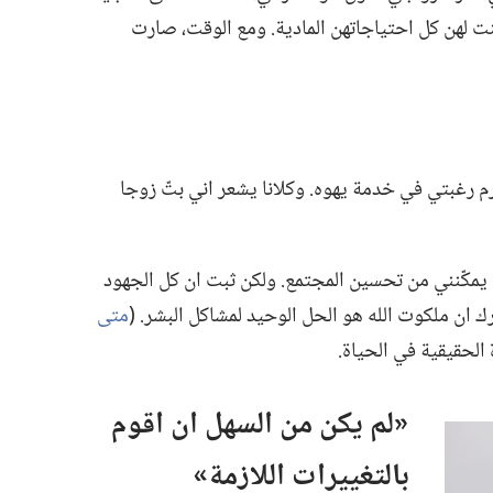
 لهن كل احتياجاتهن المادية.‏ ومع الوقت،‏ صارت
رم رغبتي في خدمة يهوه.‏ وكلانا يشعر اني بتّ زوجا
مكّنني من تحسين المجتمع.‏ ولكن ثبت ان كل الجهود
رك ان ملكوت الله هو الحل الوحيد لمشاكل البشر.‏ (‏
متى
 الحقيقية في الحياة.‏
‏«لم يكن من السهل ان اقوم
بالتغييرات اللازمة»