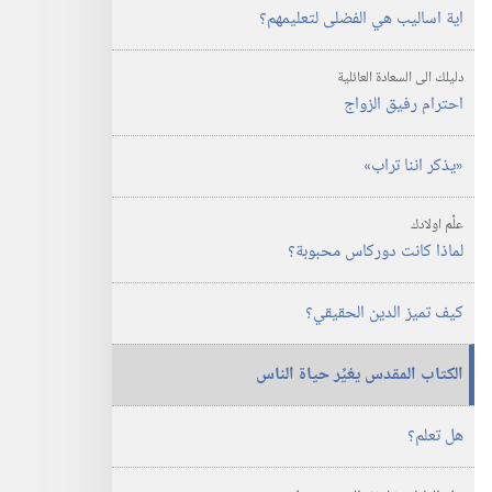
اية اساليب هي الفضلى لتعليمهم؟‏
دليلك الى السعادة العائلية
احترام رفيق الزواج
‏«يذكر اننا تراب»‏
علِّم اولادك
لماذا كانت دوركاس محبوبة؟‏
كيف تميز الدين الحقيقي؟‏
الكتاب المقدس يغيِّر حياة الناس
هل تعلم؟‏