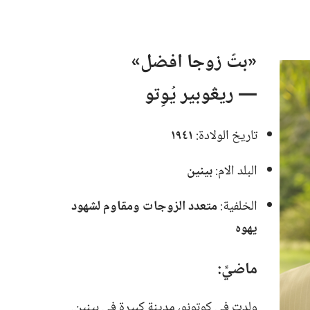
‏«بتّ زوجا افضل»
—‏ ريڠوبير يُوِتو
تاريخ الولادة:‏
١٩٤١
البلد الام:‏
بينين
الخلفية:‏
متعدد الزوجات ومقاوم لشهود
يهوه
ماضيَّ‏:‏
ولدت في كوتونو،‏ مدينة كبيرة في بينين.‏