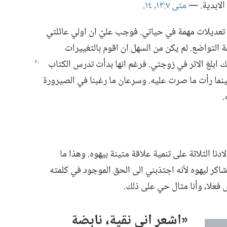
لابدية.‏ —‏
متى ٧:‏١٣،‏ ١٤
‏.‏
تعديلات مهمة في حياتي.‏ فوجب عليّ ان اولي عائلتي
ة التواضع.‏ لم يكن من السهل ان اقوم بالتغييرات
ك ابلغ
الاثر في زوجتي.‏ فرغم انها بدأت تدرس الكتاب
نما رأت ما صرت عليه.‏ وسرعان ما رغبنا في الصيرورة
‏
ا الثلاثة على تنمية علاقة متينة بيهوه.‏ وهذا ما
 شاكر ليهوه لأنه اجتذبني الى الحق الموجود في كلمته
فعلا،‏ وأنا مثال حي على ذلك.‏
‏«اشعر اني نقية،‏ نابضة