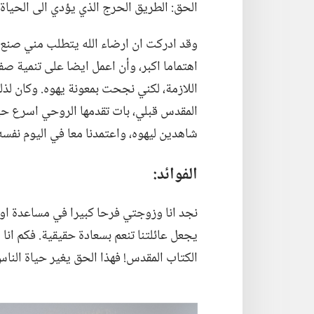
الحق:‏ الطريق الحرج الذي يؤدي الى الحياة ا
وقد ادركت ان ارضاء الله يتطلب مني صنع 
اهتماما اكبر،‏ وأن اعمل ايضا على تنمية صف
اللازمة،‏ لكني نجحت بمعونة يهوه.‏ وكان لذل
المقدس قبلي،‏ بات تقدمها الروحي اسرع حي
شاهدين ليهوه،‏ واعتمدنا معا في اليوم نفسه.
الفوائد:‏
نجد انا وزوجتي فرحا كبيرا في مساعدة اولادن
يجعل عائلتنا تنعم بسعادة حقيقية.‏ فكم انا
الكتاب المقدس!‏ فهذا الحق يغير حياة الناس 