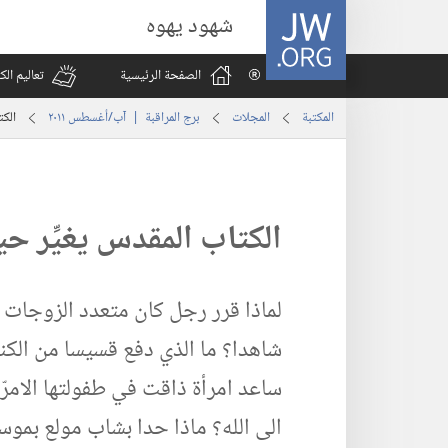
JW.ORG
شهود يهوه
الصفحة الرئيسية
تعاليم ال
المكتبة
المجلات
برج المراقبة | ‏‎آب/أغسطس‏ ‏‎٢٠١١‏
الكت
الكتاب المقدس يغيِّر حي
لماذا قرر رجل كان متعدد الزوجات 
شاهدا؟‏ ما الذي دفع قسيسا من الكني
ساعد امرأة ذاقت في طفولتها الامرّ
الى الله؟‏ ماذا حدا بشاب مولع بموس