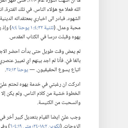
ما ان انتهت الثورة ع
الله فعلا مع هؤلاء الناس.‏ في تلك الفترة،
الشهود.‏ فبادر الى اخباري بمعتقداته الديني
محبة وعدل.‏ (‏
تثنية ٣٢:‏٤؛‏
١ يوحنا ٤:‏٨
‏)‏ وإ
يهوه وقبلت درسا في الكتاب المقدس.‏
لم يمض وقت طويل حتى بدأت احضر الاجتما
بالغا فيّ.‏ فأنا لم اجد بينهم اي تمييز عنصر
اتباع يسوع الحقيقيون.‏ —‏
يوحنا ١٣:‏٣٥
‏.‏
ادركت ان رغبتي في خدمة يهوه تحتم عليّ ت
الخطوة خشية من كلام الناس.‏ ولم يكن إلا
وانسحبت من الكنيسة.‏
وجب عليّ ايضا القيام بتعديل كبير آخر في 
الزوجات.‏ (‏
تكوين ٢:‏١٨-‏٢٤؛‏
متى ١٩:‏٤-‏٦
‏)‏ وف