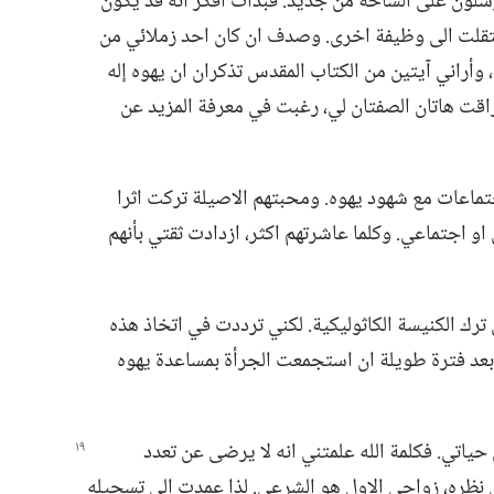
ام ١٩٩٠،‏ حتى ظهر المرسلون على الساحة من جديد.‏ فبدأت افكر انه قد يكون
‏ انتقلت الى وظيفة اخرى.‏ وصدف ان كان احد زملائي من
ة،‏ وأراني آيتين من الكتاب المقدس تذكران ان يهوه إله
ذ راقت هاتان الصفتان لي،‏ رغبت في معرفة المزيد عن
عات مع شهود يهوه.‏ ومحبتهم الاصيلة تركت اثرا
ي او اجتماعي.‏ وكلما عاشرتهم اكثر،‏ ازدادت ثقتي بأنهم
رك الكنيسة الكاثوليكية.‏ لكني ترددت في اتخاذ هذه
 بعد فترة طويلة ان استجمعت الجرأة بمساعدة يهوه
حياتي.‏ فكلمة الله علمتني انه لا يرضى عن تعدد
ي نظره،‏ زواجي الاول هو الشرعي.‏ لذا عمدت الى تسجيله