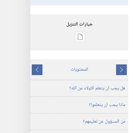
خيارات التنزيل
خيارات
تنزيل
الاصدارات
برج
المحتويات
المراقبة
ما
ما
‏‎آب/
يسبق
يلي
هل يجب ان يتعلم الاولاد عن الله؟‏
أغسطس‏
ماذا يجب ان يتعلموا؟‏
مَن المسؤول عن تعليمهم؟‏