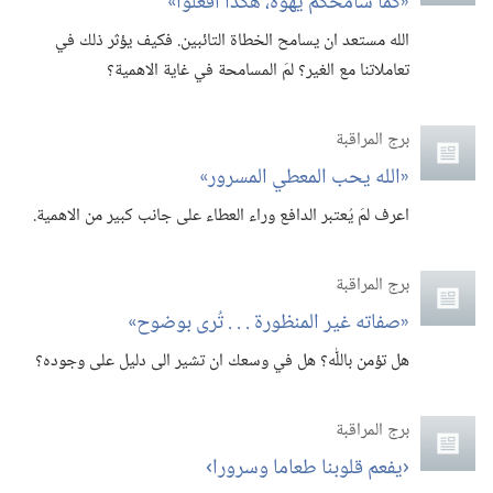
‏«كما سامحكم يهوه،‏ هكذا افعلوا»‏
الله مستعد ان يسامح الخطاة التائبين.‏ فكيف يؤثر ذلك في
تعاملاتنا مع الغير؟‏ لمَ المسامحة في غاية الاهمية؟‏
برج المراقبة
‏«الله يحب المعطي المسرور»‏
اعرف لمَ يُعتبر الدافع وراء العطاء على جانب كبير من الاهمية.‏
برج المراقبة
‏«صفاته غير المنظورة .‏ .‏ .‏ تُرى بوضوح»‏
هل تؤمن باللّٰه؟‏ هل في وسعك ان تشير الى دليل على وجوده؟‏
برج المراقبة
‏‹يفعم قلوبنا طعاما وسرورا›‏