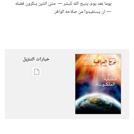
يوما بعد يوم،‏ يتيح الله للبشر —‏ حتى الذين ينكرون فضله
—‏ ان يستفيدوا من صلاحه الوافر.‏
خيارات التنزيل
خيارات
تنزيل
الاصدارات
برج
المراقبة
‏‎آذار/
مارس‏