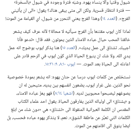
شيول وقتيا وألا ينساه يهوه.‏ وشبّه فترة وجوده في شيول ‹بالسخرة›
—‏ فترة انتظار قسرية.‏ ولكن الى متى يبقى هناك؟‏ يقول:‏ «الى ان يأتيني
الفرج».‏ (‏
العدد ١٤
‏)‏ وهذا الفرج يعني التحرر من شيول،‏ اي القيامة من الموت!‏
لماذا كان ايوب مقتنعا بأن الفرج سيأتيه لا محالة؟‏ لأنه عرف كيف يشعر
خالقنا المحب حيال عباده الامناء الذين يموتون.‏ فقد قال:‏ «تدعو فأنا
اجيبك.‏ تشتاق الى عمل يديك».‏ (‏
العدد ١٥
‏)‏ هنا يذكر ايوب بوضوح انه عمل
يدي الله.‏ ولا شك ان ينبوع الحياة الذي كوّن ايوب في الرحم قادر على
اعادته الى الحياة بعد الموت.‏ —‏
ايوب ١٠:‏٨،‏ ٩؛‏
٣١:‏١٥
‏.‏
نستخلص من كلمات ايوب درسا عن حنان يهوه:‏ انه يشعر بمودة خصوصية
نحو الذين،‏ على غرار ايوب،‏ يضعون انفسهم بين يديه،‏ متيحين له ان
يصوغهم ليصبحوا محبوبين لديه.‏ (‏
اشعيا ٦٤:‏٨
‏)‏ فهو يعزّ عباده الامناء،‏
و ‹يشتاق› الى اوليائه الذين يفارقون الحياة.‏ يقول احد علماء الكتاب
المقدس ان الكلمة العبرانية المنقولة الى «تشتاق» هي «دون شك من ابلغ
الكلمات التي تعبِّر عن عاطفة الشوق».‏ نعم،‏ لا يتذكر يهوه عباده فحسب،‏ بل
ايضا يتوق الى اقامتهم من الموت.‏