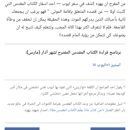
من المفرح ان يهوه كشف في سفر ايوب —‏ احد اسفار الكتاب المقدس التي
كُتبت اولا —‏ عن قصده المتعلق بإقامة الموتى.‏
فهو يرغب ان يجمعك
*
ثانية بأحبائك الذين يدركهم الموت.‏ وهذه الحقيقة يمكن ان تخفف من وطأة
الفاجعة.‏ فلِمَ لا تتعرف اكثر بهذا الاله المحب،‏ وتتعلم كيف تتيح له ان
يصوغك كي تتمكن من رؤية اتمام قصده؟‏
برنامج قراءة الكتاب المقدس المقترح لشهر آذار (‏مارس)‏:‏
استير ١
‏–‏
ايوب ١٥
^
يقول احد المراجع ان الكلمة «تواريني» التي تفوّه بها ايوب تعني ‹تضعني في مكان آمن
كوديعة ثمينة›.‏ ويذكر مرجع آخر انها تحمل معنى «تخبِّئني ككنز».‏
^
لنيل معلومات اضافية عن وعد الكتاب المقدس بقيامة الاموات الى الحياة في عالم جديد
بار،‏ انظر
الفصل ٧ من كتاب
ماذا يعلّم الكتاب المقدس حقا؟‏
‏،‏
اصدار شهود يهوه.‏