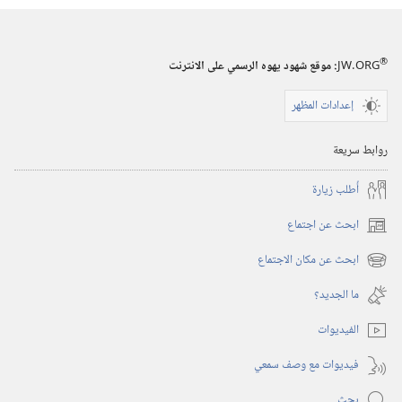
®
JW.ORG
:‏ موقع شهود يهوه الرسمي على الانترنت
إعدادات المظهر
روابط سريعة
أُطلب زيارة
ابحث عن اجتماع
(يفتح
نافذة
ابحث عن مكان الاجتماع
(يفتح
جديدة)
نافذة
ما الجديد؟‏
جديدة)
الفيديوات
فيديوات مع وصف سمعي
بحث