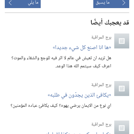
ما يسبق
ما يلي
قد يعجبك أيضًا
برج المراقبة
‏«ها انا اصنع كل شيء جديدا»‏
هل تريد ان تعيش في عالم لا اثر فيه للوجع والشقاء والموت؟‏
اعرف كيف سيتمم الله هذا الوعد.‏
برج المراقبة
‏«يكافئ الذين يجدّون في طلبه»‏
اي نوع من الايمان يرضي يهوه؟‏ كيف يكافئ عباده المؤمنين؟‏
برج المراقبة