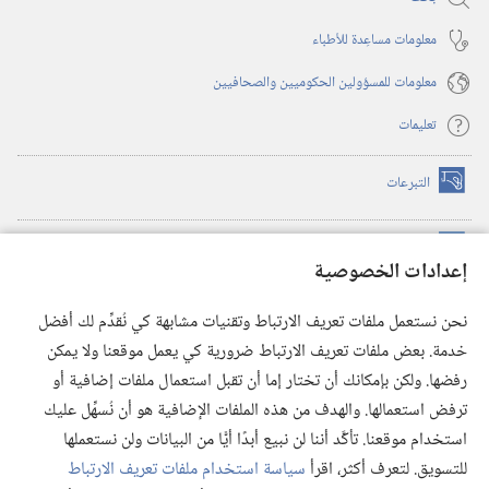
معلومات مساعِدة للأطباء
معلومات للمسؤولين الحكوميين والصحافيين
تعليمات
التبرعات
(يفتح
نافذة
جديدة)
مكتبة برج المراقبة الالكترونية
™
(يفتح
إعدادات الخصوصية
نافذة
JW Hub
جديدة)
(يفتح
نحن نستعمل ملفات تعريف الارتباط وتقنيات مشابهة كي نُقدِّم لك أفضل
نافذة
®
خدمة. بعض ملفات تعريف الارتباط ضرورية كي يعمل موقعنا ولا يمكن
تطبيق
JW Library
جديدة)
رفضها. ولكن بإمكانك أن تختار إما أن تقبل استعمال ملفات إضافية أو
مكتبة برج المراقبة
ترفض استعمالها. والهدف من هذه الملفات الإضافية هو أن نُسهِّل عليك
استخدام موقعنا. تأكَّد أننا لن نبيع أبدًا أيًّا من البيانات ولن نستعملها
للتسويق. لتعرف أكثر، اقرأ
سياسة استخدام ملفات تعريف الارتباط