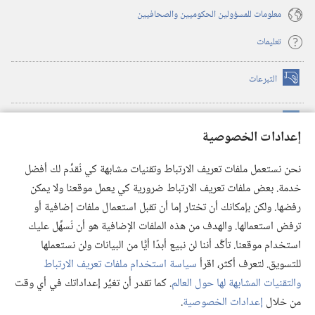
معلومات للمسؤولين الحكوميين والصحافيين
تعليمات
التبرعات
(يفتح
نافذة
جديدة)
مكتبة برج المراقبة الالكترونية
™
(يفتح
إعدادات الخصوصية
نافذة
JW Hub
جديدة)
(يفتح
نحن نستعمل ملفات تعريف الارتباط وتقنيات مشابهة كي نُقدِّم لك أفضل
نافذة
®
خدمة. بعض ملفات تعريف الارتباط ضرورية كي يعمل موقعنا ولا يمكن
تطبيق
JW Library
جديدة)
رفضها. ولكن بإمكانك أن تختار إما أن تقبل استعمال ملفات إضافية أو
مكتبة برج المراقبة
ترفض استعمالها. والهدف من هذه الملفات الإضافية هو أن نُسهِّل عليك
استخدام موقعنا. تأكَّد أننا لن نبيع أبدًا أيًّا من البيانات ولن نستعملها
للتسويق. لتعرف أكثر، اقرأ
سياسة استخدام ملفات تعريف الارتباط
والتقنيات المشابهة لها حول العالم
. كما تقدر أن تغيِّر إعداداتك في أي وقت
Copyright
© 2026 .Watch Tower Bible and Tract Society of Pennsylvania
من خلال
إعدادات الخصوصية
.
شروط الاستخدام
|
سياسة الخصوصية
|
إعدادات الخصوصية