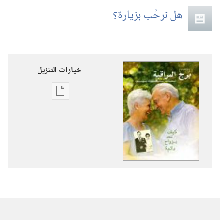
هل ترحِّب بزيارة؟‏
خيارات التنزيل
خيارات
تنزيل
الاصدارات
برج
المراقبة
‏‎شباط/
فبراير‏