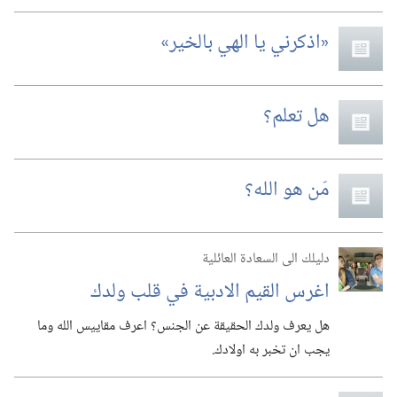
‏«اذكرني يا الهي بالخير»‏
هل تعلم؟‏
مَن هو الله؟‏
دليلك الى السعادة العائلية
اغرس القيم الادبية في قلب ولدك
هل يعرف ولدك الحقيقة عن الجنس؟‏ اعرف مقاييس الله وما
يجب ان تخبر به اولادك.‏