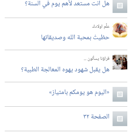
هل انت مستعد لأهم يوم في السنة؟‏
علِّم اولادك
حظيتْ بمحبة الله وصديقاتها
قراؤنا يسألون‏ ‏...
هل يقبل شهود يهوه المعالجة الطبية؟‏
‏«اليوم هو يومكم بامتياز»‏
الصفحة ٣٢