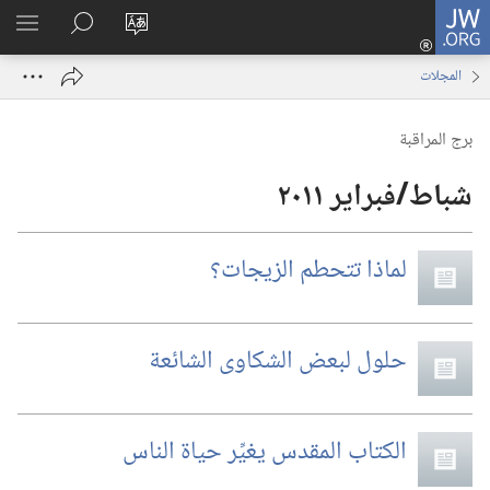
JW.ORG
تسجيل
تغيير
البحث
اظهر
الدخول
لغة
في
القائم
(يفتح
المجلات
الموقع
JW.‎ORG
نافذة
جديدة)
برج المراقبة
لماذا تتحطم الزيجات؟‏
حلول لبعض الشكاوى الشائعة
الكتاب المقدس يغيِّر حياة الناس