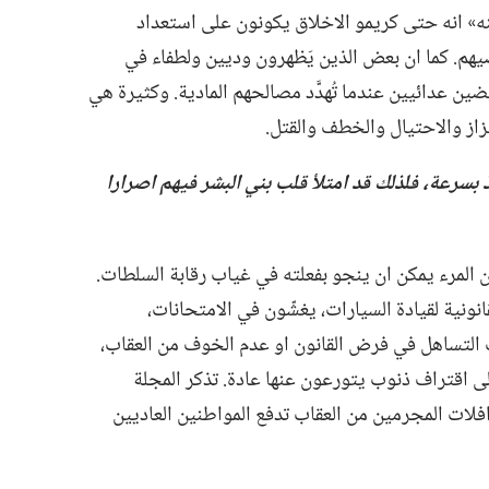
نه» انه حتى كريمو الاخلاق يكونون على استعداد
يهم.‏ كما ان بعض الذين يَظهرون وديين ولطفاء في
ن عدائيين عندما تُهدَّد مصالحهم المادية.‏ وكثيرة هي
تزاز والاحتيال والخطف والقتل.‏
ذ بسرعة،‏ فلذلك قد امتلأ قلب بني البشر فيهم اصرارا
ان المرء يمكن ان ينجو بفعلته في غياب رقابة السلطات.‏
نية لقيادة السيارات،‏ يغشّون في الامتحانات،‏
ب التساهل في فرض القانون او عدم الخوف من العقاب،‏
ى اقتراف ذنوب يتورعون عنها عادة.‏ تذكر المجلة
افلات المجرمين من العقاب تدفع المواطنين العاديين