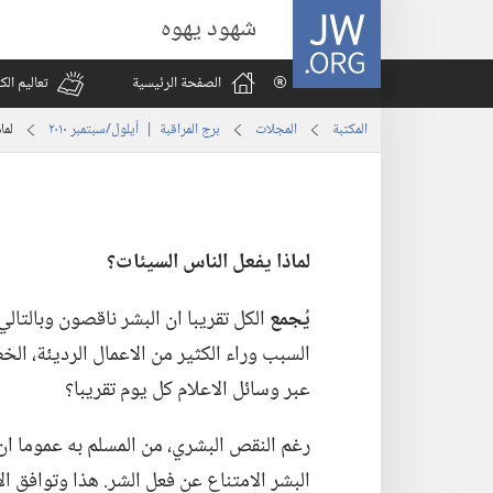
JW.ORG
شهود يهوه
الصفحة الرئيسية
تعاليم ال
المكتبة
المجلات
برج المراقبة | ‏‎أيلول/سبتمبر‏ ‏‎٢٠١٠‏
لما
لماذا يفعل الناس السيئات؟‏
يُجمع
الكل تقريبا ان البشر ناقصون وبالتالي
السبب وراء الكثير من الاعمال الرديئة،‏ الخط
عبر وسائل الاعلام كل يوم تقريبا؟‏
رغم النقص البشري،‏ من المسلم به عموما ان 
البشر الامتناع عن فعل الشر.‏ هذا وتوافق ا