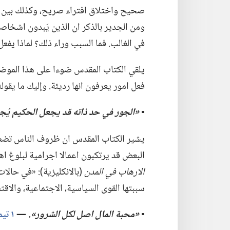
صحيح واختلاق افتراء صريح،‏ وكذلك بين ا
ومن الجدير بالذكر ان الذين يَبدون اشخاصا 
في الغالب.‏ فما السبب وراء ذلك؟‏ لماذا يفع
يلقي الكتاب المقدس ضوءا على هذا الموضو
فعل امور يعرفون انها رديئة.‏ وإليك ما يقوله.
▪
‏«الجور
في
حد ذاته قد يجعل الحكيم يُج
يشير الكتاب المقدس ان ظروف الناس تضطرهم
البعض قد يرتكبون اعمالا اجرامية لبلوغ اه
الارهاب
في
المدن
‏(‏بالانكليزية)‏:‏ «في حال
سببتها القوى السياسية،‏ الاجتماعية،‏ والاق
▪
‏«محبة المال اصل لكل الشرور».‏
‏—‏
١ تيموثاوس ٦:‏١٠