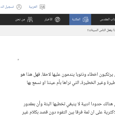
العربية
تسجيل الد
اختر
(يفتح
اللغة
نافذة
كتاب المقدس
المكتبة
الأخبار
من نحن
جديدة)
ذا يفعل الناس السيئات؟‏
 يرتكبون اخطاء وذنوبا يندمون عليها لاحقا.‏ فهل هذا هو
يرة وغير الخطيرة،‏ التي نراها بأم عيننا او نسمع بها
هنالك حدودا ادبية لا ينبغي تخطيها البتة وأن بمقدور
لاكثرية على ان ثمة فرقا بين التفوه دون قصد بكلام غير