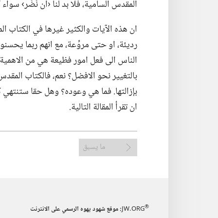
المقدس السامية،‏ فلا بد لنا ‹ان نُضَر› سواء كن
ان هذه الآيات والكثير غيرها في الكتاب ال
رديئة،‏ او حتى مروِّعة،‏ مع انهم ربما يحسن
الناس الى فعل امور فظيعة هي من الاهمية ب
بالتغيير نحو الافضل؟‏ نعم،‏ فالكتاب الم
بإزالتها.‏ فما هي وعوده؟‏ وهل حقا ستنتهي ك
ان تقرأ المقالة التالية.‏
ما يسبق
®
JW.ORG
:‏ موقع شهود يهوه الرسمي على الانترنت