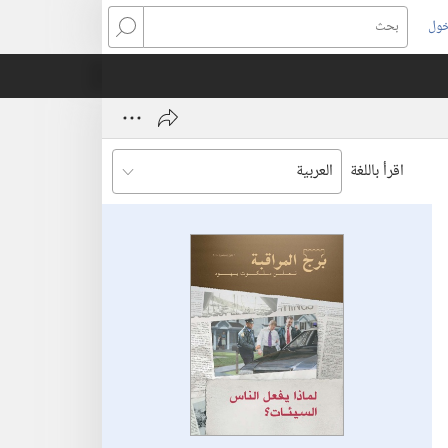
خول
بحث
اقرأ باللغة