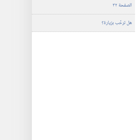
الصفحة ٣٢
هل ترحِّب بزيارة؟‏