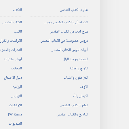
تعاليم الكتاب المقدس
المكتبة
انت تسأل والكتاب المقدس يجيب
الكتاب المقدس
شرح آيات من الكتاب المقدس
الكتب
دروس خصوصية في الكتاب المقدس
الكراسات والكرا
أدوات لدرس الكتاب المقدس
النشرات والدعوا
السعادة وراحة البال
أبواب متنوعة
الزواج والعائلة
المجلات
المراهقون والشباب
دليل الاجتماع
الأولاد
البرامج
الايمان باللّٰه
الفهارس
العلم والكتاب المقدس
الإرشادات
التاريخ والكتاب المقدس
محطة‏ ‏JW
الفيديوات