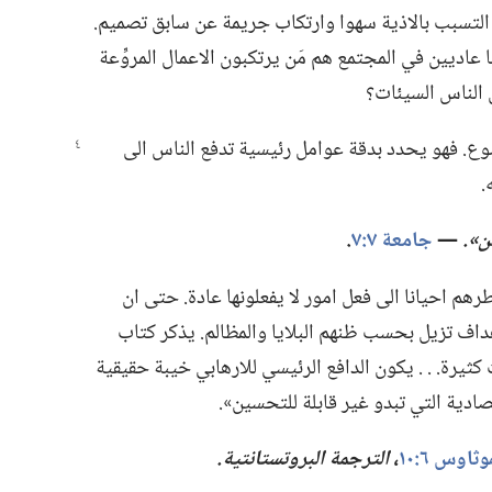
لتسبب بالاذية سهوا وارتكاب جريمة عن سابق تصميم.‏
عاديين في المجتمع هم مَن يرتكبون الاعمال المروِّعة
ل الناس السيئات؟‏
ع.‏ فهو يحدد بدقة عوامل رئيسية تدفع الناس الى
‏
ن».‏
‏—‏
جامعة ٧:‏٧
‏.‏
 احيانا الى فعل امور لا يفعلونها عادة.‏ حتى ان
داف تزيل بحسب ظنهم البلايا والمظالم.‏ يذكر كتاب
ات كثيرة.‏ .‏ .‏ يكون الدافع الرئيسي للارهابي خيبة حقيقية
تصادية التي تبدو غير قابلة للتحسين».‏
‏،‏
الترجمة البروتستانتية.‏