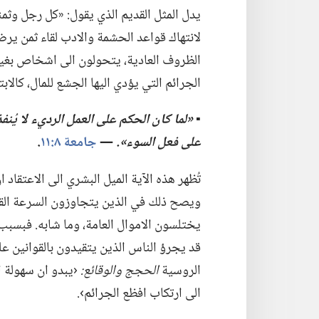
يدل المثل القديم الذي يقول:‏ «كل رجل وثم
لانتهاك قواعد الحشمة والادب لقاء ثمن يرض
الظروف العادية،‏ يتحولون الى اشخاص بغيضي
الجرائم التي يؤدي اليها الجشع للمال،‏ كالاب
▪
‏«لما كان الحكم على العمل الرديء
لا
يُنف
على فعل السوء».‏
‏—‏
جامعة ٨:‏١١
‏.‏
تُظهر هذه الآية الميل البشري الى الاعتقاد 
ويصح ذلك في الذين يتجاوزون السرعة القانو
يختلسون الاموال العامة،‏ وما شابه.‏ فبسب
قد يجرؤ الناس الذين يتقيدون بالقوانين عل
الروسية
الحجج والوقائع:‏
‏‹يبدو ان سهولة 
الى ارتكاب افظع الجرائم›.‏