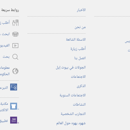
الأخبار
روابط سريعة
أُطلب ز
من نحن
ابحث عن
(يفتح
الاسئلة الشائعة
ريس
نافذة
الفيديو
أُطلب زيارة
جديدة)
ت
بحث
اتصل بنا
الجولات في بيوت إيل
معلومات
الحكوم
الاجتماعات
الذكرى
التبرع
(يفتح
الاجتماعات السنوية
نافذة
جديدة)
مكتبة 
النشاطات
(يفتح
الالكت
التجارب الشخصية
نافذة
تطبيق
جديدة)
شهود يهوه حول العالم