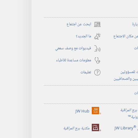
يارة
ابحث عن اجتماع
(يفتح
نافذة
 مكان الاجتماع
ما الجديد؟‏
جديدة)
ات
فيديوات مع وصف سمعي
معلومات مساعِدة للأطباء
 للمسؤولين
تعليمات
يين والصحافيين
ات
برج المراقبة
JW Hub
(يفتح
رونية
™
نافذة
®
جديدة)
JW Library
مكتبة برج المراقبة