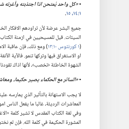
▪
‏«كل واحد يُمتحن اذا اجتذبته وأغرته ش
١:‏١٤،‏ ١٥
‏.‏
جميع البشر عرضة لأن تراودهم الافكار الخا
السيئات.‏ قيل للمسيحيين في ازمنة الكتاب ا
(‏
١ كورنثوس ١٠:‏١٣
‏)‏ ومع ذلك،‏ فإن عاقبة ال
او الاستغراق فيها وتركها تنمو.‏ فالآية الآنف
الشهوة
الخاطئة ‹تخصب›،‏ لأنها اذاك تقودنا 
▪
‏«السائر مع الحكماء يصير حكيما،‏ ومعاشر 
لا يجب الاستهانة بالتأثير الذي يمارسه علين
المعاشرات الرديئة،‏ غالبا ما يفعل الناس 
وفي لغة الكتاب المقدس لا تشير كلمة «الاغب
المشورة الحكيمة في كلمة الله.‏ فإن لم نخت