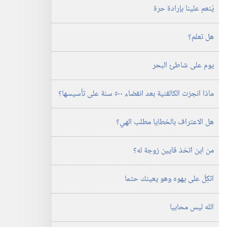
يُنعم علينا بإرادة حرة
هل تعلم؟‏
يوم على شاطئ البحر
ماذا انجزت الكالڤنية بعد انقضاء ٥٠٠ سنة على تأسيسها؟‏
هل الاعتراف بالخطايا مطلب الهي؟‏
من اين اتخذ قايين زوجة له؟‏
اتكِلْ على يهوه وهو يعينك حتما
الله ليس محابيا