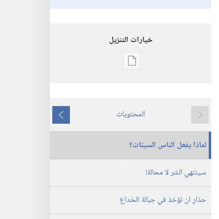
خيارات التنزيل
خيارات
تنزيل
الاصدارات
برج
المحتويات
المراقبة
ما
ما
‏‎أيلول/
يسبق
يلي
لماذا يفعل الناس السيئات؟‏
سبتمبر‏
سينتهي الشر لا محالة!‏
حذارِ ان تؤخذ في حِبالة الخداع