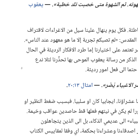
هوته.‏ ثم الشهوة متى خصبت تلد خطية».‏
‏—‏
يعقوب
طئة.‏ فكل يوم ينهال علينا سيل من الاغراءات لاقتراف
لمقدس:‏ «لم تصبكم تجربة إلا ما هو معهود عند الناس».‏
امر تعتمد على اختيارنا إما طرد الافكار الرديئة في الحال
ة الذكر من رسالة يعقوب الموحى بها تحذِّرنا لئلا ندع
حتما الى فعل امور رديئة.‏
الاغبياء يُضَر».‏
‏—‏
امثال ١٣:‏٢٠
‏.‏
ا عشراؤنا،‏ ايجابيا كان او سلبيا.‏ فبسبب ضغط النظير او
امورا لم يكن في نيتهم فعلها قط حاصدين عواقب وخيمة.‏
ياء» الى عديمي الذكاء،‏ بل الى الذين يتجاهلون
ر اصدقاءنا وعشراءنا بحكمة،‏ اي وفقا لمقاييس الكتاب