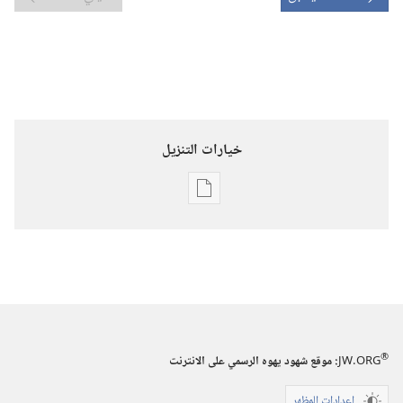
خيارات التنزيل
خيارات
تنزيل
الاصدارات
برج
المراقبة
‏‎آب/
أغسطس‏
®
JW.ORG
:‏ موقع شهود يهوه الرسمي على الانترنت
إعدادات المظهر