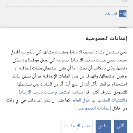
التبرعات
(يفتح
نافذة
جديدة)
مكتبة برج المراقبة الالكترونية
™
(يفتح
إعدادات الخصوصية
نافذة
JW Hub
جديدة)
(يفتح
نحن نستعمل ملفات تعريف الارتباط وتقنيات مشابهة كي نُقدِّم لك أفضل
نافذة
®
خدمة. بعض ملفات تعريف الارتباط ضرورية كي يعمل موقعنا ولا يمكن
تطبيق
JW Library
جديدة)
رفضها. ولكن بإمكانك أن تختار إما أن تقبل استعمال ملفات إضافية أو
مكتبة برج المراقبة
ترفض استعمالها. والهدف من هذه الملفات الإضافية هو أن نُسهِّل عليك
استخدام موقعنا. تأكَّد أننا لن نبيع أبدًا أيًّا من البيانات ولن نستعملها
للتسويق. لتعرف أكثر، اقرأ
سياسة استخدام ملفات تعريف الارتباط
والتقنيات المشابهة لها حول العالم
. كما تقدر أن تغيِّر إعداداتك في أي وقت
Copyright
© 2026 .Watch Tower Bible and Tract Society of Pennsylvania
من خلال
إعدادات الخصوصية
.
شروط الاستخدام
|
سياسة الخصوصية
|
إعدادات الخصوصية
عر
الم
أقبل
أرفض
تغيير الإعدادات