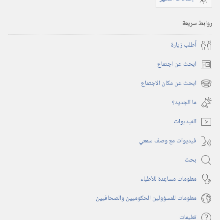
روابط سريعة
أُطلب زيارة
ابحث عن اجتماع
(يفتح
نافذة
ابحث عن مكان الاجتماع
(يفتح
جديدة)
نافذة
ما الجديد؟‏
جديدة)
الفيديوات
فيديوات مع وصف سمعي
بحث
معلومات مساعِدة للأطباء
معلومات للمسؤولين الحكوميين والصحافيين
تعليمات