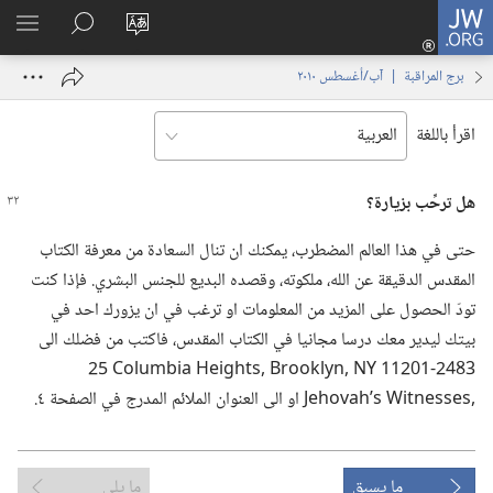
JW.ORG
تسجيل
تغيير
البحث
اظهر
الدخول
لغة
في
القائم
(يفتح
برج المراقبة | ‏‎آب/أغسطس‏ ‏‎٢٠١٠‏
الموقع
JW.‎ORG
نافذة
جديدة)
اقرأ باللغة
هل ترحِّب بزيارة؟‏
حتى في هذا العالم المضطرب،‏ يمكنك ان تنال السعادة من معرفة الكتاب
المقدس الدقيقة عن الله،‏ ملكوته،‏ وقصده البديع للجنس البشري.‏ فإذا كنت
تودّ الحصول على المزيد من المعلومات او ترغب في ان يزورك احد في
بيتك ليدير معك درسا مجانيا في الكتاب المقدس،‏ فاكتب من فضلك الى
ما يسبق
ما يلي