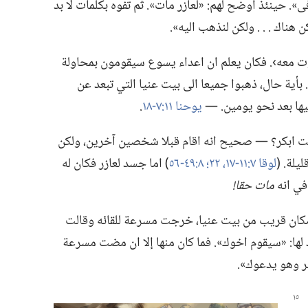
ى».‏ حينئذ اوضح لهم:‏ «لعازر مات».‏ ثم تفوه بكلمات لا بد
هناك .‏ .‏ .‏ ولكن لنذهب اليه».‏
وت معه›.‏ فكان يعلم ان اعداء يسوع سيقومون بمحاولة
‏ بأية حال،‏ ذهبوا جميعا الى بيت عنيا التي تبعد عن
يها بعد نحو يومين.‏ —‏
يوحنا ١١:‏٧-‏١٨
‏.‏
ابكر؟‏ —‏ صحيح انه اقام قبلا شخصين آخرين،‏ ولكن
ة.‏ (‏
لوقا ٧:‏١١-‏١٧،‏
٢٢؛‏
٨:‏٤٩-‏٥٦
‏)‏ اما جسد لعازر فكان له
 في انه
مات حقا!‏
ان قريب من بيت عنيا،‏ خرجت مسرعة للقائه وقالت
أكد لها:‏ «سيقوم اخوك».‏ فما كان منها إلا ان مضت مسرعة
ضر وهو يدعوك».‏