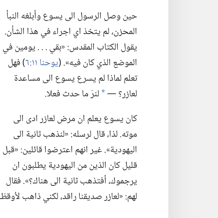
حين وصل الرسول الى يسوع وأبلغه النبأ
المحزن،‏ لم يتخذ اي اجراء في هذا الشأن.‏
يقول الكتاب المقدس:‏ «بقي .‏ .‏ .‏ يومين في
الموضع الذي كان فيه».‏ (‏
يوحنا ١١:‏٦
‏)‏ فهل
تعلم لماذا لم يسرع يسوع الى مساعدة
لعازر؟‏ —‏
لنرَ ما حدث فعلا.‏
*
كان يسوع يعلم ان مرض لعازر ادى الى
موته.‏ لذا،‏ قال لرسله:‏ «لنذهب ثانية الى
اليهودية».‏ غير انهم اعترضوا قائلين:‏ «قبل
قليل كان الذين من اليهودية يطلبون ان
يرجموك،‏ أفتذهب ثانية الى هناك؟‏».‏ فقال
لهم:‏ «لعازر صديقنا راقد،‏ لكني ذاهب لأوقظه