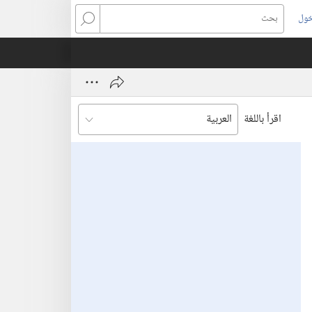
خول
بحث
اقرأ باللغة