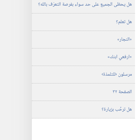
هل يحظى الجميع على حد سواء بفرصة التعرّف بالله؟‏
هل تعلم؟‏
‏«النجار»‏
‏«ارفعي ابنك»‏
مرسلون ‹للتلمذة›‏
الصفحة ٣٢
هل ترحِّب بزيارة؟‏