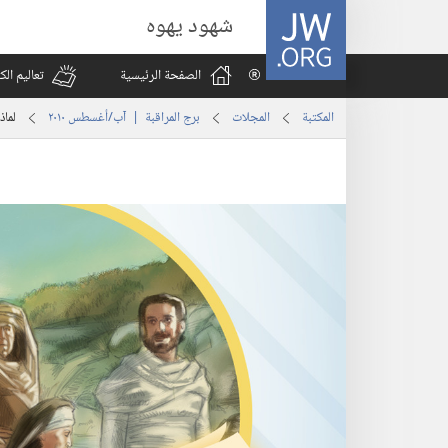
JW.ORG
شهود يهوه
الصفحة الرئيسية
تعاليم ال
المكتبة
المجلات
برج المراقبة | ‏‎آب/أغسطس‏ ‏‎٢٠١٠‏
لماذ