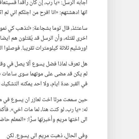
اجابه الرسل:‏ «يا رب،‏ إن كان راقدا فسيتعاف
انها ادهشتهم:‏ «انا افرح من اجلكم اني لم اكن 
ساعتئذ،‏ قال توما بشجاعة:‏ ‹لنذهب كي نم
اخرى لقتله،‏ وأن الرسل قد يُقتلون هم ايضا.
اورشليم ثلاثة كيلومترات تقريبا.‏ فوصلوا ال
هل تعرف لماذا فضل يسوع ألا يصل في وقت 
لم يكن قد مضى على موتهما سوى ساعات قليل
في القبر عدة ايام،‏ ولا احد يمكنه التشكيك
حين سمعت مرثا اخت لعازر ان يسوع في مك
له:‏ «يا رب،‏ لو كنت هنا،‏ لما مات اخي».‏ ف
الى اختها مريم وأخبرتها سرًّا:‏ «المعلم حا
وفي الحال،‏ ذهبت مريم الى يسوع.‏ لكن