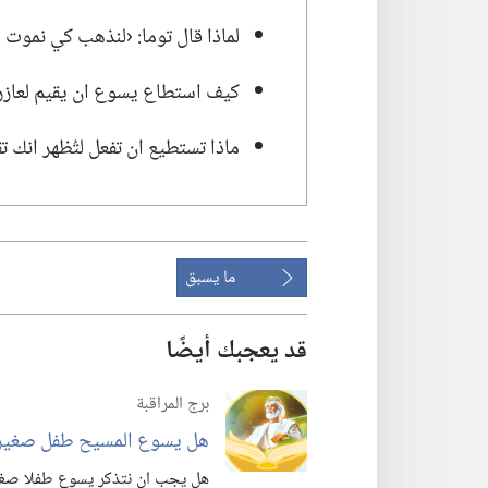
لماذا قال توما:‏ ‹لنذهب كي نموت 
كيف استطاع يسوع ان يقيم لعازر 
ماذا تستطيع ان تفعل لتُظهر انك ت
ما يسبق
قد يعجبك أيضًا
برج المراقبة
هل يسوع المسيح طفل صغير ا
هل يجب ان نتذكر يسوع طفلا صغيرا 