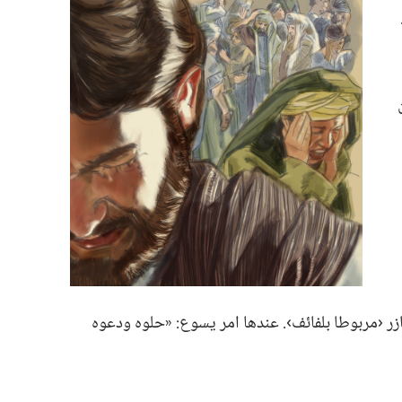
عازر ‹مربوطا بلفائف›.‏ عندها امر يسوع:‏ «حلوه ودعوه