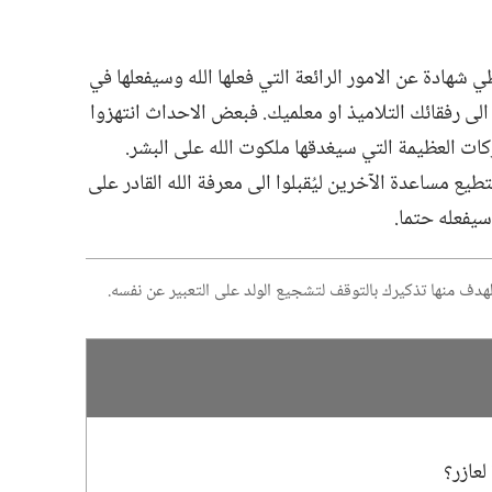
 شهادة عن الامور الرائعة التي فعلها الله وسيفعلها في
لى رفقائك التلاميذ او معلميك.‏ فبعض الاحداث انتهزوا
كات العظيمة التي سيغدقها ملكوت الله على البشر.‏
طيع مساعدة الآخرين ليُقبلوا الى معرفة الله القادر على
سيفعله حتما.‏
 الهدف منها تذكيرك بالتوقف لتشجيع الولد على التعبير عن نفسه.‏
عازر؟‏