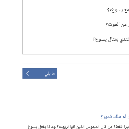
مع يسوع›؟‏
من الموت؟‏
قتدي بمثال يسوع؟‏
ما يلي
م ملك قدير؟‏
فقط؟‏ من كان المجوس الذين اتوا لرؤيته؟‏ وماذا يفعل يسوع