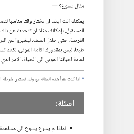
مثال يسوع؟‏ —‏
يمكنك انت ايضا ان تختار وقتا مناسبا لتعطي
المستقبل.‏ بإمكانك مثلا ان تتحدث عن ذلك ا
الفرصة،‏ حتى خلال الصف،‏ ليخبروا عن البر
طبعا،‏ ليس بمقدورك اقامة الموتى،‏ لكنك تست
اعادة احبائنا الموتى الى الحياة،‏ الامر الذي 
^
اذا كنت تقرأ هذه المقالة مع ولد،‏ فسترى شَرْطةً
اسئلة:‏
لماذا لم يسرع يسوع الى مساعدة ل