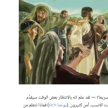
يعا؟‏ —‏ لقد علم انه بالانتظار بعض الوقت سيقدِّم
 الانسب،‏ آمن كثيرون.‏ (‏
يوحنا ١١:‏٤٥
‏)‏ فماذا نتعلم من