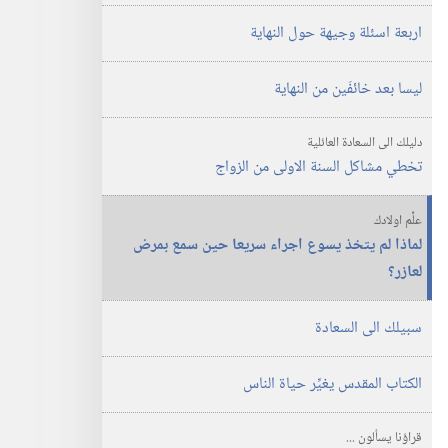
اربعة اسئلة وجيهة حول النهاية
ليسا بعد خائفَين من النهاية
دليلك الى السعادة العائلية
تخطي مشاكل السنة الاولى من الزواج
علِّم اولادك
لماذا لم يتخذ يسوع اجراء سريعا حين سمع بمرض
لعازر؟‏
سبيلك الى السعادة
الكتاب المقدس يغيِّر حياة الناس
قراؤنا يسألون‏ ‏...