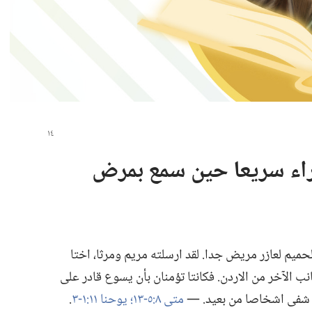
راء سريعا حين سمع بمرض
يم لعازر مريض جدا.‏ لقد ارسلته مريم ومرثا،‏ اختا
انب الآخر من الاردن.‏ فكانتا تؤمنان بأن يسوع قادر على
ان شفى اشخاصا من بعيد.‏ —‏
متى ٨:‏٥-‏١٣؛‏
يوحنا ١١:‏١-‏٣
‏.‏