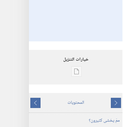
خيارات التنزيل
خيارات
تنزيل
الاصدارات
برج
المحتويات
المراقبة
ما
ما
‏‎آب/
يسبق
يلي
ممّ يخشى كثيرون؟‏
أغسطس‏