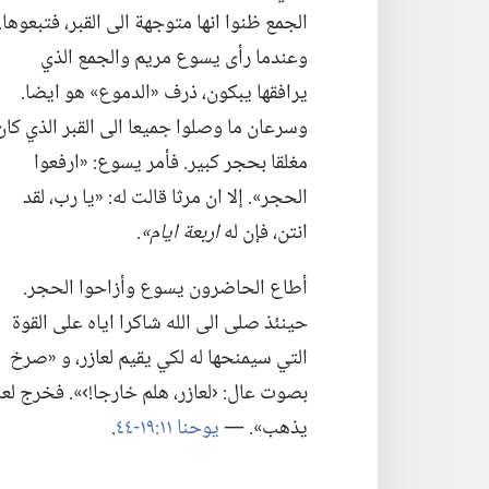
الجمع ظنوا انها متوجهة الى القبر،‏ فتبعوها.‏
وعندما رأى يسوع مريم والجمع الذي
يرافقها يبكون،‏ ذرف «الدموع» هو ايضا.‏
وسرعان ما وصلوا جميعا الى القبر الذي كان
مغلقا بحجر كبير.‏ فأمر يسوع:‏ «ارفعوا
الحجر».‏ إلا ان مرثا قالت له:‏ «يا رب،‏ لقد
انتن،‏ فإن له
اربعة ايام».‏
أطاع الحاضرون يسوع وأزاحوا الحجر.‏
حينئذ صلى الى الله شاكرا اياه على القوة
التي سيمنحها له لكي يقيم لعازر،‏ و «صرخ
بصوت عال:‏ ‹لعازر،‏ هلم خارجا!‏›».‏ فخرج ل
يذهب».‏ —‏
يوحنا ١١:‏١٩-‏٤٤
‏.‏