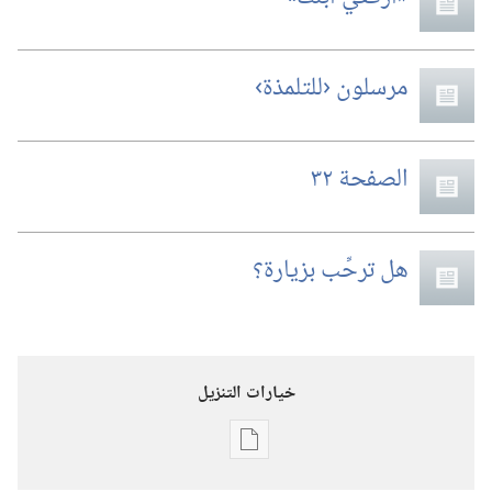
مرسلون ‹للتلمذة›‏
الصفحة ٣٢
هل ترحِّب بزيارة؟‏
خيارات التنزيل
خيارات
تنزيل