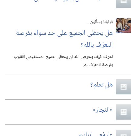
قراؤنا يسألون‏ ‏...
هل يحظى الجميع على حد سواء بفرصة
التعرّف بالله؟‏
اعرف كيف يحرص الله ان يحظى جميع المستقيمي القلوب
بفرصة التعرّف به.‏
هل تعلم؟‏
‏«النجار»‏
‏«ارفعي ابنك»‏