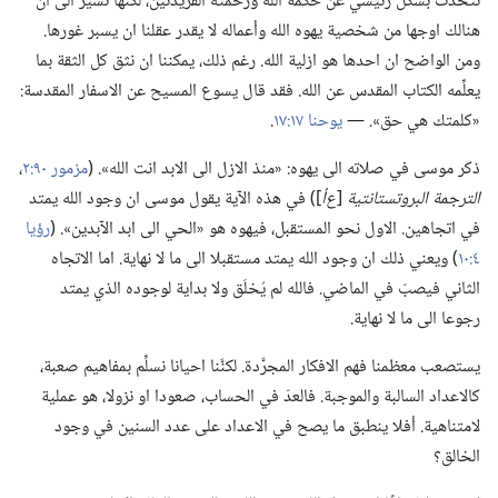
تتحدث بشكل رئيسي عن حكمة الله ورحمته الفريدتين،‏ لكنها تشير الى ان
هنالك اوجها من شخصية يهوه الله وأعماله لا يقدر عقلنا ان يسبر غورها.‏
ومن الواضح ان احدها هو ازلية الله.‏ رغم ذلك،‏ يمكننا ان نثق كل الثقة بما
يعلِّمه الكتاب المقدس عن الله.‏ فقد قال يسوع المسيح عن الاسفار المقدسة:‏
«كلمتك هي حق».‏ —‏
يوحنا ١٧:‏١٧
‏.‏
ذكر موسى في صلاته الى يهوه:‏ «منذ الازل الى الابد انت الله».‏ (‏
مزمور ٩٠:‏٢
‏،‏
الترجمة البروتستانتية
‏[‏
ع‌أ
‏])‏ في هذه الآية يقول موسى ان وجود الله يمتد
في اتجاهين.‏ الاول نحو المستقبل،‏ فيهوه هو «الحي الى ابد الآبدين».‏ (‏
رؤيا
٤:‏١٠
‏)‏ ويعني ذلك ان وجود الله يمتد مستقبلا الى ما لا نهاية.‏ اما الاتجاه
الثاني فيصبّ في الماضي.‏ فالله لم يُخلَق ولا بداية لوجوده الذي يمتد
رجوعا الى ما لا نهاية.‏
يستصعب معظمنا فهم الافكار المجرَّدة.‏ لكنَّنا احيانا نسلِّم بمفاهيم صعبة،‏
كالاعداد السالبة والموجبة.‏ فالعدّ في الحساب،‏ صعودا او نزولا،‏ هو عملية
لامتناهية.‏ أفلا ينطبق ما يصح في الاعداد على عدد السنين في وجود
الخالق؟‏