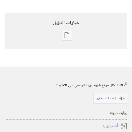
خيارات التنزيل
خيارات
تنزيل
الاصدارات
برج
المراقبة
‏‎تموز/
®
JW.ORG
:‏ موقع شهود يهوه الرسمي على الانترنت
يوليو‏
إعدادات المظهر
روابط سريعة
أُطلب زيارة