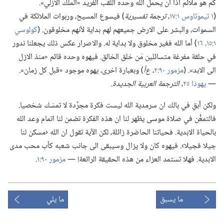
كم هو ملائم اذًا ان يحمل الله وحده اللقب الفريد «الملك الازلي».‏
(‏
١ تيموثاوس ١:‏١٧
‏،‏
ترجمة تفسيرية
‏)‏ فيسوع المسيح،‏ وربوات الملائكة في
السموات،‏ والبشر على الارض جميعهم لهم بداية لأنهم مخلوقون.‏ (‏
كولوسي
١:‏١٥،‏ ١٦
‏)‏ أما الله فغير مخلوق ولا بداية له.‏ والاصرار عكس ذلك يجعلنا ندور
في حلقة مفرغة متسائلين مَن خلق الخالق.‏ فيهوه وحده قائم «منذ الازل
الى الابد».‏ (‏
مزمور ٩٠:‏٢
‏،‏
ع‌أ
‏)‏ وبعبارة اخرى،‏ يهوه موجود «قبل كل زمان».‏
—‏
يهوذا ٢٥
‏،‏
الترجمة العربية الجديدة.‏
ولكن أبقِ في بالك ان سرمدية الله ليست فكرة مجرَّدة لا تمسّك شخصيا.‏
فالتمعُّن في صلاة موسى يظهر لنا ان هذه الفكرة تضمن لنا اتمام وعد الله
بالحياة الابدية.‏ فحياتنا الحاضرة زائلة،‏ لكن الآية تقول ان الله ‹مسكن لنا
جيلا فجيلا›.‏ فيهوه كان ولا يزال وسيبقى الى جانب شعبه كأب محب مدى
الابدية.‏ فهلا تستمد العزاء من هذه الحقيقة الرائعة!‏ —‏
مزمور ٩٠:‏١
‏.‏
ما يسبق
ما يلي