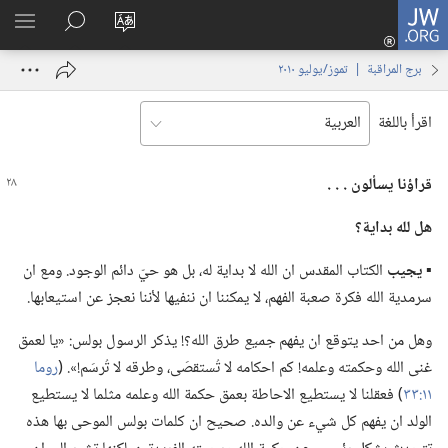
JW.ORG
تسجيل
تغيير
البحث
اظهر
الدخول
لغة
في
القائم
(يفتح
برج المراقبة | ‏‎تموز/يوليو‏ ‏‎٢٠١٠‏
الموقع
JW.‎ORG
نافذة
جديدة)
اقرأ باللغة
قراؤنا يسألون .‏ .‏ .‏
هل لله بداية؟‏
▪
يجيب
الكتاب المقدس ان الله لا بداية له،‏ بل هو حيّ دائم الوجود.‏ ومع ان
سرمدية الله فكرة صعبة الفهم،‏ لا يمكننا ان ننفيها لأننا نعجز عن استيعابها.‏
وهل من احد يتوقع ان يفهم
جميع
طرق الله؟‏!‏ يذكر الرسول بولس:‏ «يا لعمق
غنى الله وحكمته وعلمه!‏ كم احكامه لا تُستقصَى،‏ وطرقه لا تُرسَم!‏».‏ (‏
روما
١١:‏٣٣
‏)‏ فعقلنا لا يستطيع الاحاطة بعمق حكمة الله وعلمه مثلما لا يستطيع
الولد ان يفهم كل شيء عن والده.‏ صحيح ان كلمات بولس الموحى بها هذه