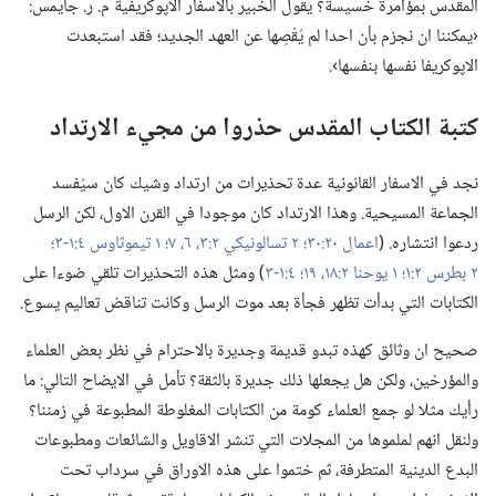
المقدس بمؤامرة خسيسة؟‏ يقول الخبير بالاسفار الاپوكريفية م.‏ ر.‏ جايمس:‏
‹يمكننا ان نجزم بأن احدا لم يُقْصِها عن العهد الجديد؛‏ فقد استبعدت
الاپوكريفا نفسها بنفسها›.‏
كتبة الكتاب المقدس حذروا من مجيء الارتداد
نجد في الاسفار القانونية عدة تحذيرات من ارتداد وشيك كان سيُفسد
الجماعة المسيحية.‏ وهذا الارتداد كان موجودا في القرن الاول،‏ لكن الرسل
ردعوا انتشاره.‏ (‏
اعمال ٢٠:‏٣٠؛‏
٢ تسالونيكي ٢:‏٣،‏
٦،‏ ٧؛‏
١ تيموثاوس ٤:‏١-‏٣؛‏
٢ بطرس ٢:‏١؛‏
١ يوحنا ٢:‏١٨،‏ ١٩؛‏
٤:‏١-‏٣
‏)‏ ومثل هذه التحذيرات تلقي ضوءا على
الكتابات التي بدأت تظهر فجأة بعد موت الرسل وكانت تناقض تعاليم يسوع.‏
صحيح ان وثائق كهذه تبدو قديمة وجديرة بالاحترام في نظر بعض العلماء
والمؤرخين،‏ ولكن هل يجعلها ذلك جديرة بالثقة؟‏ تأمل في الايضاح التالي:‏ ما
رأيك مثلا لو جمع العلماء كومة من الكتابات المغلوطة المطبوعة في زمننا؟‏
ولنقل انهم لملموها من المجلات التي تنشر الاقاويل والشائعات ومطبوعات
البدع الدينية المتطرفة،‏ ثم ختموا على هذه الاوراق في سرداب تحت