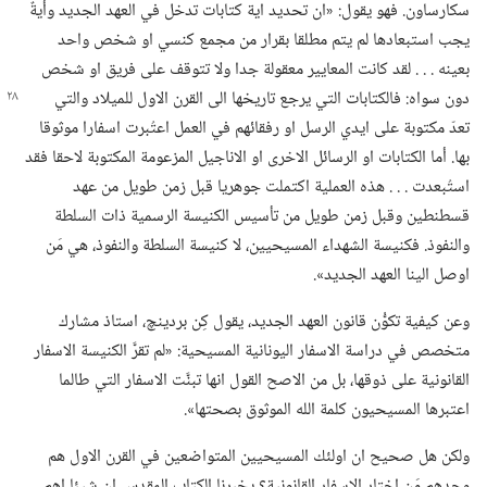
سكارساون.‏ فهو يقول:‏ «ان تحديد اية كتابات تدخل في العهد الجديد وأيةٌ
يجب استبعادها لم يتم مطلقا بقرار من مجمع كنسي او شخص واحد
بعينه .‏ .‏ .‏ لقد كانت المعايير معقولة جدا ولا تتوقف على فريق او شخص
دون سواه:‏ فالكتابات التي يرجع
تاريخها الى القرن الاول للميلاد والتي
تعدّ مكتوبة على ايدي الرسل او رفقائهم في العمل اعتُبرت اسفارا موثوقا
بها.‏ أما الكتابات او الرسائل الاخرى او الاناجيل المزعومة المكتوبة لاحقا فقد
استُبعدت .‏ .‏ .‏ هذه العملية اكتملت جوهريا قبل زمن طويل من عهد
قسطنطين وقبل زمن طويل من تأسيس الكنيسة الرسمية ذات السلطة
والنفوذ.‏ فكنيسة الشهداء المسيحيين،‏ لا كنيسة السلطة والنفوذ،‏ هي مَن
اوصل الينا العهد الجديد».‏
وعن كيفية تكوُّن قانون العهد الجديد،‏ يقول كِن بردينچ،‏ استاذ مشارك
متخصص في دراسة الاسفار اليونانية المسيحية:‏ «لم تقرَّ الكنيسة الاسفار
القانونية على ذوقها،‏ بل من الاصح القول انها تبنَّت الاسفار التي طالما
اعتبرها المسيحيون كلمة الله الموثوق بصحتها».‏
ولكن هل صحيح ان اولئك المسيحيين المتواضعين في القرن الاول هم
وحدهم مَن اختار الاسفار القانونية؟‏ يخبرنا الكتاب المقدس ان شيئا اهم