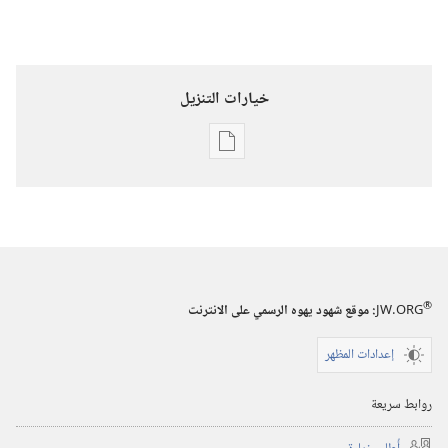
خيارات التنزيل
خيارات
تنزيل
الاصدارات
برج
المراقبة
‏‎نيسان/
®
JW.ORG
:‏ موقع شهود يهوه الرسمي على الانترنت
أبريل‏
إعدادات المظهر
روابط سريعة