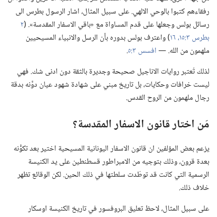
رفقاءهم كتبوا بالوحي الالهي.‏ على سبيل المثال،‏ اشار الرسول بطرس الى
رسائل بولس وجعلها على قدم المساواة مع «باقي الاسفار المقدسة».‏ (‏
٢
بطرس ٣:‏١٥،‏ ١٦
‏)‏ واعترف بولس بدوره بأن الرسل والانبياء المسيحيين
ملهمون من الله.‏ —‏
افسس ٣:‏٥
‏.‏
لذلك تُعتبر روايات الاناجيل صحيحة وجديرة بالثقة دون ادنى شك.‏ فهي
ليست خرافات وحكايات،‏ بل تاريخ مبني على شهادة شهود عيان دوَّنه بدقة
رجال ملهمون من الروح القدس.‏
مَن اختار قانون الاسفار المقدسة؟‏
يزعم بعض المؤلفين ان قانون الاسفار اليونانية المسيحية اختير بعد تكوُّنه
بعدة قرون،‏ وذلك بتوجيه من الامبراطور قسطنطين على يد الكنيسة
الرسمية التي كانت قد توطّدت سلطتها في ذلك الحين.‏ لكن الوقائع تظهر
خلاف ذلك.‏
على سبيل المثال،‏ لاحظ تعليق البروفسور في تاريخ الكنيسة اوسكار