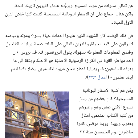
عن ثماني سنوات من موت المسيح.‏ ويرجِّح علماء كثيرون تاريخا لاحقا،‏
ولكن هناك اجماع على ان الاسفار اليونانية المسيحية كُتبت كلها خلال القرن
الاول للميلاد.‏
في ذلك الوقت،‏ كان الشهود الذين عاينوا احداث حياة يسوع وموته وقيامته
لا يزالون على قيد الحياة،‏ وقادرين بالتالي على اثبات صحة روايات الاناجيل
وفضح المعلومات المغلوطة بسهولة.‏ يقول البروفسور ف.‏ ف.‏ بروس:‏ ‹ان
احد مواطن القوة في الكرازة الرسولية الاصليَّة هو الاحتكام بثقة الى ما
يعرفه السامعون:‏ فلم يقولوا فقط:‏ «نحن شهود لذلك»،‏ بل ايضا:‏ «كما انتم
ايضا تعلمون» (‏
اعمال ٢:‏٢٢
‏)‏›.‏
ومَن هم كتبة الاسفار اليونانية
المسيحية؟‏ كان بعضهم من رسل
يسوع الاثني عشر.‏ وهم وغيرهم
من كتبة الكتاب المقدس،‏ امثال
يعقوب ويهوذا وربما مرقس،‏ كانوا
حاضرين يوم الخمسين سنة ٣٣