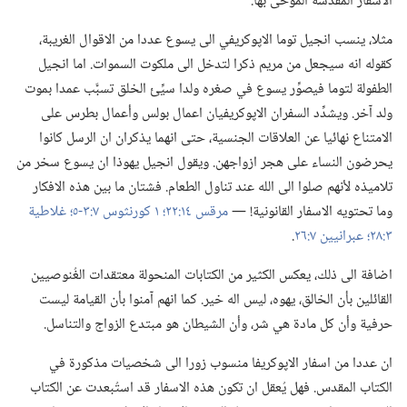
الاسفار المقدسة الموحى بها.‏
مثلا،‏ ينسب انجيل توما الاپوكريفي الى يسوع عددا من الاقوال الغريبة،‏
كقوله انه سيجعل من مريم ذكرا لتدخل الى ملكوت السموات.‏ اما انجيل
الطفولة لتوما فيصوِّر يسوع في صغره ولدا سيِّئ الخلق تسبَّب عمدا بموت
ولد آخر.‏ ويشدِّد السفران الاپوكريفيان اعمال بولس وأعمال بطرس على
الامتناع نهائيا عن العلاقات الجنسية،‏ حتى انهما يذكران ان الرسل كانوا
يحرضون النساء على هجر ازواجهن.‏ ويقول انجيل يهوذا ان يسوع سخر من
تلاميذه لأنهم صلوا الى الله عند تناول الطعام.‏ فشتان ما بين هذه الافكار
وما تحتويه الاسفار القانونية!‏ —‏
مرقس ١٤:‏٢٢؛‏
١ كورنثوس ٧:‏٣-‏٥؛‏
غلاطية
٣:‏٢٨؛‏
عبرانيين ٧:‏٢٦
‏.‏
اضافة الى ذلك،‏ يعكس الكثير من الكتابات المنحولة معتقدات الغُنوصيين
القائلين بأن الخالق،‏ يهوه،‏ ليس اله خير.‏ كما انهم آمنوا بأن القيامة ليست
حرفية وأن كل مادة هي شر،‏ وأن الشيطان هو مبتدع الزواج والتناسل.‏
ان عددا من اسفار الاپوكريفا منسوب زورا الى شخصيات مذكورة في
الكتاب المقدس.‏ فهل يُعقل ان تكون هذه الاسفار قد استُبعدت عن الكتاب