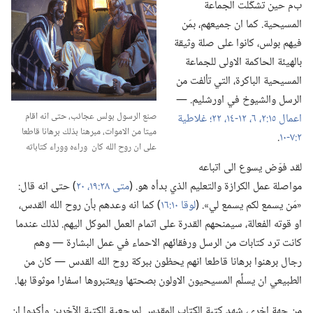
ب‌م حين تشكّلت الجماعة
المسيحية.‏ كما ان جميعهم،‏ بمَن
فيهم بولس،‏ كانوا على صلة وثيقة
بالهيئة الحاكمة الاولى للجماعة
المسيحية الباكرة،‏ التي تألفت من
الرسل والشيوخ في اورشليم.‏ —‏
صنع الرسول بولس عجائب،‏ حتى انه اقام
اعمال ١٥:‏٢،‏
٦،‏
١٢-‏١٤،‏
٢٢؛‏
غلاطية
ميتا من الاموات،‏ مبرهنا بذلك برهانا قاطعا
٢:‏٧-‏١٠
‏.‏
على ان روح الله كان وراءه ووراء كتاباته
لقد فوّض يسوع الى اتباعه
مواصلة عمل الكرازة والتعليم الذي بدأه هو.‏ (‏
متى ٢٨:‏١٩،‏ ٢٠
‏)‏ حتى انه قال:‏
«مَن يسمع لكم يسمع لي».‏ (‏
لوقا ١٠:‏١٦
‏)‏ كما انه وعدهم بأن روح الله القدس،‏
او قوته الفعالة،‏ سيمنحهم القدرة على اتمام العمل الموكل اليهم.‏ لذلك عندما
كانت ترد كتابات من الرسل ورفقائهم الاحماء في عمل البشارة —‏ وهم
رجال برهنوا برهانا قاطعا انهم يحظون ببركة روح الله القدس —‏ كان من
الطبيعي ان يسلِّم المسيحيون الاولون بصحتها ويعتبروها اسفارا موثوقا بها.‏
من جهة اخرى،‏ شهد كتبة الكتاب المقدس لمرجعية الكتبة الآخرين وأكدوا ان