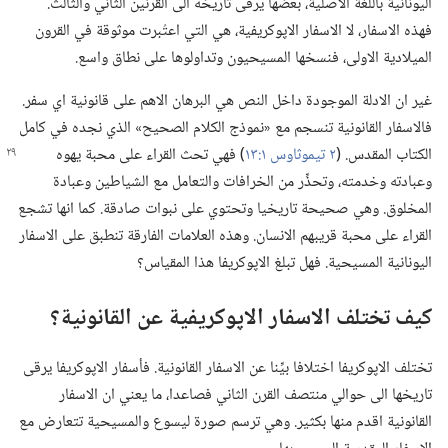
اليونانية باللغة الاصلية،‏ بعضها يرقى تاريخه الى القرنين الثاني والثالث.‏
فهذه الاسفار،‏ لا الاسفار الاپوكريفية،‏ هي التي اعتُبرت موثوقة في القرون
الميلادية الاولى،‏ فنسخها المسيحيون وتداولوها على نطاق واسع.‏
غير ان الادلة الموجودة داخل النص هي البرهان الاهم على قانونية اي سفر.‏
فالاسفار القانونية تنسجم مع «نموذج الكلام الصحيح» الذي نجده في كامل
الكتاب المقدس.‏ (‏
٢ تيموثاوس ١:‏١٣
‏)‏ فهي تحث القراء على محبة يهوه
وعبادته وخدمته،‏ وتحذِّر من الخرافات والتعامل مع الشياطين وعبادة
المخلوق.‏ وهي صحيحة تاريخيا وتحتوي على نبوات صادقة.‏ كما انها تشجع
القراء على محبة قريبهم الانسان.‏ وهذه العلامات الفارقة تنطبق على الاسفار
اليونانية المسيحية.‏ فهل تبلغ الاپوكريفا هذا المقياس؟‏
كيف تختلف الاسفار الاپوكريفية عن القانونية؟‏
تختلف الاپوكريفا اختلافا بيِّنا عن الاسفار القانونية.‏ فأسفار الاپوكريفا يرقى
تاريخها الى حوالي منتصف القرن الثاني فصاعدا،‏ ما يعني ان الاسفار
القانونية اقدم منها بكثير.‏ وهي ترسم صورة ليسوع والمسيحية تتعارض مع