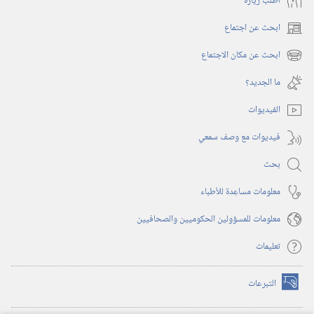
أُطلب زيارة
ابحث عن اجتماع
(يفتح
نافذة
ابحث عن مكان الاجتماع
(يفتح
جديدة)
نافذة
ما الجديد؟‏
جديدة)
الفيديوات
فيديوات مع وصف سمعي
بحث
معلومات مساعِدة للأطباء
معلومات للمسؤولين الحكوميين والصحافيين
تعليمات
التبرعات
(يفتح
نافذة