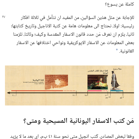
كاملة عن يسوع؟‏
للإجابة عن مثل هذين السؤالين،‏ من المفيد ان
نتأمل في ثلاثة افكار
رئيسية:‏ اولا،‏ نحتاج الى معلومات هامة عن كتبة الاناجيل وتاريخ كتابتها؛‏
ثانيا،‏ يلزم ان نعرف مَن حدد قانون الاسفار المقدسة وكيف؛‏ وثالثا،‏ تلزمنا
بعض المعلومات عن الاسفار الاپوكريفية ونواحي اختلافها عن الاسفار
القانونية.‏
*
مَن كتب الاسفار اليونانية المسيحية ومتى؟‏
وفقا لبعض المصادر،‏ كُتب انجيل متى نحو سنة ٤١ ب‌م،‏ اي بعد ما لا يزيد