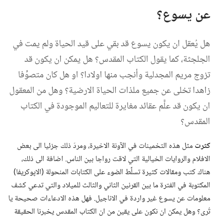
عن يسوع؟‏
هل يُعقل ان يكون يسوع قد بقي على قيد الحياة ولم يمت في
الجلجثة،‏ كما يقول الكتاب المقدس؟‏ هل يمكن ان يكون قد
تزوج مريم المجدلية وأنجب منها اولادا؟‏ او هل كان متصوِّفا
زاهدا تخلى عن جميع ملذات الحياة الارضية؟‏ وهل من المعقول
ان يكون قد علَّم عقائد مغايرة للتعاليم الموجودة في الكتاب
المقدس؟‏
كثرت
مثل هذه التخمينات في الآونة الاخيرة،‏ ومردّ ذلك جزئيا الى بعض
الافلام والروايات الخيالية التي لاقت رواجا بين الناس.‏ اضافة الى ذلك،‏
هناك كتب ومقالات كثيرة تسلِّط الضوء على الكتابات المنحولة (‏الاپوكريفا)‏
المكتوبة في الفترة ما بين القرنين الثاني والثالث للميلاد والتي تدعي كشف
معلومات عن يسوع غير واردة في الاناجيل.‏ فهل هذه الادعاءات صحيحة يا
تُرى؟‏ وهل يمكن ان نكون على يقين من ان الكتاب المقدس يخبرنا الحقيقة