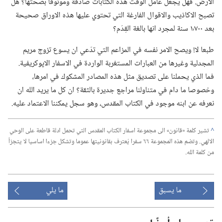
الارض.‏ فهل يجعل عامل الوقت هذه الكتابات صادقة وموثوقا بصحتها؟‏ هل
تصبح الاكاذيب والاقوال الفارغة التي تحتوي عليها هذه الاوراق صحيحة
بعد ١٬٧٠٠ سنة لمجرد انها بالغة القِدَم؟‏
طبعا لا!‏ ويصح الامر نفسه في المزاعم التي تدّعي ان يسوع تزوج مريم
المجدلية وغيرها من العبارات المستغربة الواردة في الاسفار الاپوكريفية.‏
فما الذي يحملنا على تصديق مثل هذه المصادر المشكوك في امرها،‏
وخصوصا ما دام في متناولنا مراجع جديرة بالثقة؟‏ ان كل ما يريد الله ان
نعرفه عن ابنه موجود في الكتاب المقدس،‏ وهو سجل يمكننا الاعتماد عليه.‏
^
تشير كلمة «قانون» الى مجموعة اسفار الكتاب المقدس التي تحمل ادلة قاطعة على الوحي
الالهي.‏ وتضم هذه المجموعة ٦٦ سفرا يُعترف بقانونيتها عموما وتشكل جزءا اساسيا لا يتجزأ
من كلمة الله.‏
ما يسبق
ما يلي