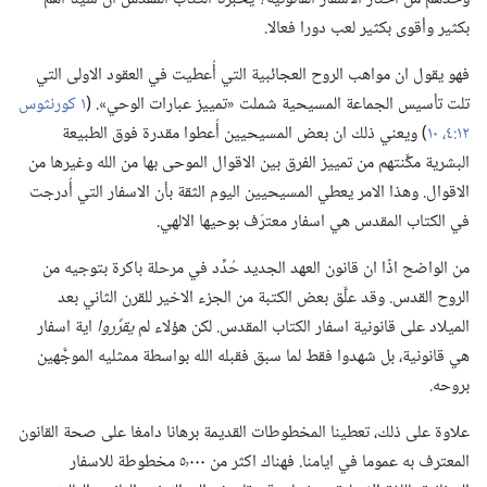
بكثير وأقوى بكثير لعب دورا فعالا.‏
فهو يقول ان مواهب الروح العجائبية التي أُعطيت في العقود الاولى التي
تلت تأسيس الجماعة المسيحية شملت «تمييز عبارات الوحي».‏ (‏
١ كورنثوس
١٢:‏٤،‏
١٠
‏)‏ ويعني ذلك ان بعض المسيحيين أُعطوا مقدرة فوق الطبيعة
البشرية مكَّنتهم من تمييز الفرق بين الاقوال الموحى بها من الله وغيرها من
الاقوال.‏ وهذا الامر يعطي المسيحيين اليوم الثقة بأن الاسفار التي أُدرجت
في الكتاب المقدس هي اسفار معترَف بوحيها الالهي.‏
من الواضح اذًا ان قانون العهد الجديد حُدِّد في مرحلة باكرة بتوجيه من
الروح القدس.‏ وقد علَّق بعض الكتبة من الجزء الاخير للقرن الثاني بعد
الميلاد على قانونية اسفار الكتاب المقدس.‏ لكن هؤلاء لم
يقرِّروا
اية اسفار
هي قانونية،‏ بل شهدوا فقط لما سبق فقبله الله بواسطة ممثليه الموجَّهين
بروحه.‏
علاوة على ذلك،‏ تعطينا المخطوطات القديمة برهانا دامغا على صحة القانون
المعترف به عموما في ايامنا.‏ فهناك اكثر من ٥٬٠٠٠ مخطوطة للاسفار