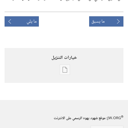
ما يسبق
ما يلي
خيارات التنزيل
خيارات
تنزيل
الاصدارات
برج
المراقبة
‏‎آذار/
®
JW.ORG
:‏ موقع شهود يهوه الرسمي على الانترنت
مارس‏