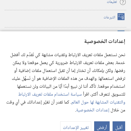
تعليمات
التبرعات
(يفتح
نافذة
جديدة)
مكتبة برج المراقبة الالكترونية
™
(يفتح
إعدادات الخصوصية
نافذة
JW Hub
جديدة)
(يفتح
نحن نستعمل ملفات تعريف الارتباط وتقنيات مشابهة كي نُقدِّم لك أفضل
نافذة
®
خدمة. بعض ملفات تعريف الارتباط ضرورية كي يعمل موقعنا ولا يمكن
تطبيق
JW Library
جديدة)
رفضها. ولكن بإمكانك أن تختار إما أن تقبل استعمال ملفات إضافية أو
مكتبة برج المراقبة
ترفض استعمالها. والهدف من هذه الملفات الإضافية هو أن نُسهِّل عليك
استخدام موقعنا. تأكَّد أننا لن نبيع أبدًا أيًّا من البيانات ولن نستعملها
للتسويق. لتعرف أكثر، اقرأ
سياسة استخدام ملفات تعريف الارتباط
والتقنيات المشابهة لها حول العالم
. كما تقدر أن تغيِّر إعداداتك في أي وقت
Copyright
© 2026 .Watch Tower Bible and Tract Society of Pennsylvania
من خلال
إعدادات الخصوصية
.
شروط الاستخدام
|
سياسة الخصوصية
|
إعدادات الخصوصية
عر
الم
أقبل
أرفض
تغيير الإعدادات