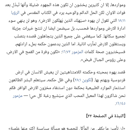
ومواردها،‏ إلا ان كثيرين يخشون ان تكون هذه الجهود ضئيلة وأنها تُبذَل بعد
فوات الاوان.‏ لكن الحل الدائم والوحيد يرد في الكتاب المقدس في
الرؤيا
١١:‏١٨
التي تقول ان يهوه ‹سيُهلِك الذين يُهلِكون الارض›.‏ وهو لن ينهي سوء
ادارة الارض ومواردها فحسب،‏ بل سيضمن ايضا ان تنتج خيرات جزيلة
لجميع سكانها.‏ كما سيقضي على جميع الذين يتجاهلون قصده بتصلب
ويستغلون الارض لمآرب انانية.‏ اما الذين يدعمون حكمه بملء ارادتهم،‏
فسيختبرون صحة كلمات
المزمور ٧٢:‏١٦
‏:‏ «تكون وفرة من القمح في الارض،‏
وعلى رؤوس الجبال فيض».‏
قصد يهوه بمحبته وحكمته اللامتناهيتين ان يعيش الانسان في ارض
فردوسية ويهتم بها.‏ (‏
تكوين ١:‏٢٨
‏)‏ وفي ظل حكمه،‏ سيتعلم البشر الطائعون
استثمار الموارد الطبيعية بحكمة دون استنفاد مخزون الارض الوافر.‏ فكم
نحن شاكرون لهذا المعيل المحب الذي سيُشبِع رغبة كل حي!‏ —‏
مزمور
١٤٥:‏١٦
‏.‏
‏[النبذة
في
الصفحة ٢٢]‏
‏«ان تأمين ما يكفي من المأكل للجميع هو مسألة سياسية اكثر منها علمية»‏