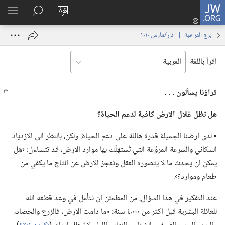
JW.ORG
تسجيل
تغيير
البحث
اظهر
الدخول
لغة
في
القائم
(يفتح
برج المراقبة | ‏‎آذار/مارس‏ ‏‎٢٠١٠‏
الموقع
JW.‎ORG
نافذة
جديدة)
اقرأ باللغة
قراؤنا يسألون .‏ .‏ .‏
هل تظل غلال الارض كافية لدعم الحياة؟‏
▪ لدى ارضنا الجميلة قدرة هائلة على دعم الحياة.‏ ولكن،‏ بالنظر الى الازدياد
السكاني والسرعة المروِّعة التي تُستهلَك بها موارد الارض،‏ قد تتساءل:‏ ‹هل
يمكن ان يحدث ما لا يتصوره العقل وتعجز الارض عن انتاج ما يكفي من
طعام وموارد؟‏›.‏
عند التفكير في هذا السؤال،‏ من المطمئن ان نتأمل في وعد قطعه الله
للعائلة البشرية قبل اكثر من ٤٬٠٠٠ سنة:‏ «ما دامت الارض،‏ فالزرع والحصاد،‏