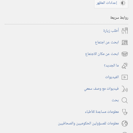
إعدادات المظهر
روابط سريعة
أُطلب زيارة
ابحث عن اجتماع
(يفتح
نافذة
ابحث عن مكان الاجتماع
(يفتح
جديدة)
نافذة
ما الجديد؟‏
جديدة)
الفيديوات
فيديوات مع وصف سمعي
بحث
معلومات مساعِدة للأطباء
معلومات للمسؤولين الحكوميين والصحافيين