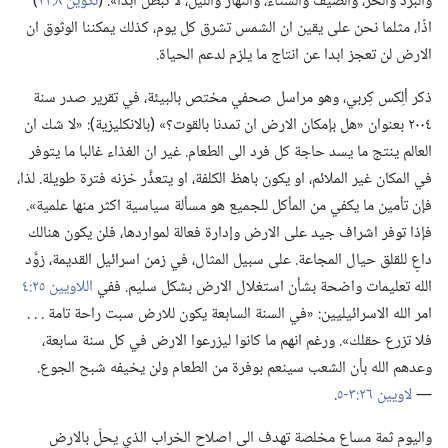
والبرد والحر،‏ والصيف والشتاء،‏ والنهار والليل،‏ لا تبطل ابدا».‏ (‏
تكوين ٨:‏٢٢
‏)‏
اذًا،‏ مثلما نحن على يقين ان الشمس تشرق كل يوم،‏ كذلك يمكننا الوثوق ان
الارض لن تعجز ابدا عن انتاج ما يلزم لدعم الحياة.‏
ذكر ألِكس كِربي،‏ وهو مراسل صحفي مختص بالبيئة،‏ في تقرير صدر سنة
٢٠٠٤ بعنوان «هل بإمكان الارض ان تمدنا بالقوت؟‏» (‏بالانكليزية)‏:‏ «لا شك ان
العالم ينتج ما يسد حاجة كل فرد الى الطعام.‏ غير ان الغذاء غالبا ما يتوفر
في المكان غير الملائم،‏ او يكون باهظ الكلفة،‏ او يتعذَّر خزنه فترة طويلة.‏ لذا،‏
فإن تأمين ما يكفي من المأكل للجميع هو مسألة سياسية اكثر منها علمية».‏
فإذا توفر اشراف جيد على الارض وإدارة فعالة لمواردها،‏ فلن يكون هنالك
داعٍ للقلق حيال المجاعة.‏ على سبيل المثال،‏ في زمن اسرائيل القديمة،‏ زوَّد
الله تعليمات واضحة بشأن استغلال الارض بشكل سليم.‏ ففي
اللاويين ٢٥:‏٤
امر الله الاسرائيليين:‏ «في السنة السابعة يكون للارض سبت راحة تامة .‏ .‏ .‏
فلا تزرع حقلك».‏ ورغم انهم ما كانوا ليزرعوا الارض في كل سنة سابعة،‏
وعدهم الله بأن الشعب سينعم بوفرة من الطعام ولن يخيفه شبح الجوع.‏
—‏
لاويين ٢٦:‏٣-‏٥
‏.‏
واليوم ثمة مساعٍ مخلصة تهدف الى اصلاح الخراب الذي يحلّ بالارض