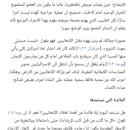
للايضاح:‏ حين يُصاب مريض بالغنغرينا،‏ غالبا ما يكون بتر العضو المخموج
الخيار الوحيد امام الاطباء.‏ صحيح ان عملية جراحية كهذه ليست امرا
سارًّا،‏ لكن الطبيب الذي يهتم بصحة مريضه يقوم بهذا الاجراء المزعج لأنه
يعلم ان انتشار الخمج يزيد الوضع سوءا.‏
بصورة مماثلة،‏ لم يسرّ يهوه بقتل الكنعانيين.‏ فهو يقول:‏ «ليست مسرتي
بموت الشرير».‏ (‏
حزقيال ٣٣:‏١١
‏)‏ لكنه كان قد اختار امة اسرائيل لكي يأتي
منها المسيا الذي كان سيفتح باب الخلاص امام كل من يمارسون الايمان.‏
(‏
يوحنا ٣:‏١٦
‏)‏ ولم يُعقل ان يسمح بأن تنتقل الى الاسرائيليين عدوى
الممارسات الكنعانية المقيتة.‏ لذلك امر بإزالة الكنعانيين من الارض.‏ وهكذا،‏
اعرب الله عن محبة فائقة،‏ محبة حملته على اتخاذ اجراء بغيض لصالح
عباده الامناء.‏
الفائدة التي نستمدها
هل نستمد اليوم اية فائدة من قصة اهلاك الكنعانيين؟‏ نعم،‏ اذ ان
روما ١٥:‏٤
تقول:‏ «كل ما كُتب من قبل كتب لإرشادنا،‏ حتى باحتمالنا وبالتعزية من
الاسفار المقدسة يكون لنا رجاء».‏ فكيف يمنحنا ما حدث في كنعان الارشاد