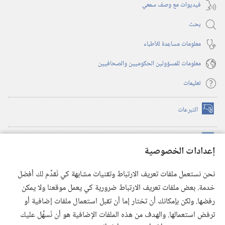
فيديوات مع وصف سمعي
بحث
معلومات مساعِدة للأطباء
معلومات للمسؤولين الحكوميين والصحافيين
تعليمات
التبرعات
(يفتح
نافذة
جديدة)
مكتبة برج المراقبة الالكترونية
™
(يفتح
إعدادات الخصوصية
نافذة
JW Hub
جديدة)
(يفتح
نحن نستعمل ملفات تعريف الارتباط وتقنيات مشابهة كي نُقدِّم لك أفضل
نافذة
®
خدمة. بعض ملفات تعريف الارتباط ضرورية كي يعمل موقعنا ولا يمكن
تطبيق
JW Library
جديدة)
رفضها. ولكن بإمكانك أن تختار إما أن تقبل استعمال ملفات إضافية أو
مكتبة برج المراقبة
ترفض استعمالها. والهدف من هذه الملفات الإضافية هو أن نُسهِّل عليك