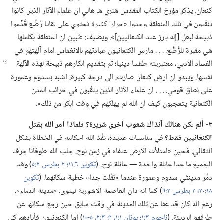
كنعان.‏ يذكر مؤرخ الكتاب المقدس هنري ه‍.‏ هالي ان علماء الآثار الذين كانوا
ينقّبون في تلك المنطقة وجدوا «جرارا كثيرة تحتوي على بقايا رُضَّع قُدِّموا
ذبيحة لبعل [إله بارز عند الكنعانيين]».‏ ويضيف:‏ «تبين ان المنطقة بكاملها
هي مقبرة للرُّضَّع.‏ .‏ .‏ .‏ مارس الكنعانيون عبادتهم بالانغماس امام آلهتهم في
الفساد الادبي،‏ معتبرينه طقسا دينيا؛‏ ثم بتقديم ابكارهم ذبيحة لهذه الآلهة
نفسها.‏ ويبدو ان ارض كنعان صارت،‏ الى درجة كبيرة،‏ اشبه بسدوم وعمورة
على نطاق قومي.‏ .‏ .‏ .‏ ان علماء الآثار الذين ينقِّبون في خرائب المدن
الكنعانية يتعجبون كيف ان الله لم يهلكهم في وقت ابكر من ذلك».‏
٣-‏ ألم يكن هنالك آنذاك شعوب اخرى شريرة؟‏ فلماذا امر الله بقتل
الكنعانيين فقط؟‏
في مناسبات عديدة،‏ نفَّذ الله احكامه في الخطاة بشكل
انتقائي.‏ فحين «امتلأت الارض عنفا» في زمن نوح،‏ جلب الله طوفانا جرف
الجميع ما عدا عائلة واحدة —‏ عائلة نوح.‏ (‏
تكوين ٦:‏١١؛‏
٢ بطرس ٢:‏٥
‏)‏ وقد
دمَّر مدينتَي سدوم وعمورة عندما «ثقُلت جدا» خطية سكانهما.‏ (‏
تكوين
١٨:‏٢٠؛‏
٢ بطرس ٢:‏٦
‏)‏ كما انه دان العاصمة الاشورية نينوى،‏ «مدينة الدماء»،‏
رغم انه كان قد عفا عن تلك المدينة في وقت سابق حين رجع سكانها عن
طرقهم الرديئة.‏ (‏
ناحوم ٣:‏١؛‏
يونان ١:‏١،‏ ٢؛‏
٣:‏٢،‏
٥-‏١٠
‏)‏ اما الكنعانيون فأبادهم كي