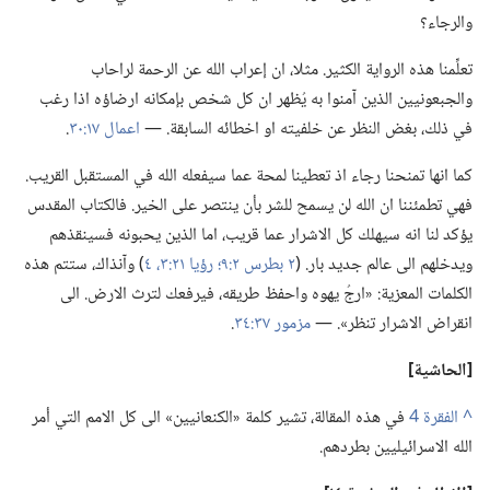
والرجاء؟‏
تعلِّمنا هذه الرواية الكثير.‏ مثلا،‏ ان إعراب الله عن الرحمة لراحاب
والجبعونيين الذين آمنوا به يُظهر ان كل شخص بإمكانه ارضاؤه اذا رغب
في ذلك،‏ بغض النظر عن خلفيته او اخطائه السابقة.‏ —‏
اعمال ١٧:‏٣٠
‏.‏
كما انها تمنحنا رجاء اذ تعطينا لمحة عما سيفعله الله في المستقبل القريب.‏
فهي تطمئننا ان الله لن يسمح للشر بأن ينتصر على الخير.‏ فالكتاب المقدس
يؤكد لنا انه سيهلك كل الاشرار عما قريب،‏ اما الذين يحبونه فسينقذهم
ويدخلهم الى عالم جديد بار.‏ (‏
٢ بطرس ٢:‏٩؛‏
رؤيا ٢١:‏٣،‏ ٤
‏)‏ وآنذاك،‏ ستتم هذه
الكلمات المعزية:‏ «ارجُ يهوه واحفظ طريقه،‏ فيرفعك لترث الارض.‏ الى
انقراض الاشرار تنظر».‏ —‏
مزمور ٣٧:‏٣٤
‏.‏
‏[الحاشية]‏
^
في هذه المقالة،‏ تشير كلمة «الكنعانيين» الى كل الامم التي أمر
الله الاسرائيليين بطردهم.‏