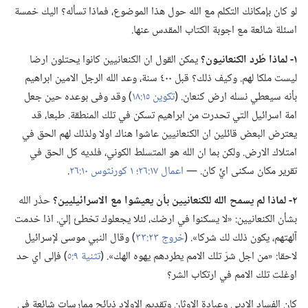
لو كان بإمكانك التكلم مع الله حول هذا الموضوع،‏ فماذا تسأله؟‏ اليك خمسة
اسئلة شائعة مع اجوبة الكتاب المقدس عنها.‏
١-‏ لماذا طُرد الكنعانيون؟‏
يمكن القول ان الكنعانيين كانوا يحتلون ارضا
ليست ملكا لهم.‏ وكيف ذلك؟‏ قبل ٤٠٠ سنة،‏ وعد الله الرجل الامين ابراهيم
بأنه سيعطي نسله ارض كنعان.‏ (‏
تكوين ١٥:‏١٨
‏)‏ وقد وفى بوعده حين جعل
امة اسرائيل التي تحدرت من ابراهيم تسكن في تلك المنطقة.‏ طبعا،‏ قد
يعترض البعض قائلين ان الكنعانيين عاشوا هناك اولا ولذلك لهم الحق في
امتلاك الارض.‏ ولكن بما ان الله هو المتسلط الكوني،‏ فلديه كل الحق في
تقرير مكان سكنى ايٍّ كان.‏ —‏
اعمال ١٧:‏٢٦؛‏
١ كورنثوس ١٠:‏٢٦
‏.‏
٢-‏ لماذا لم يسمح الله للكنعانيين بأن يعيشوا مع الاسرائيليين؟‏
حذّر الله
بشأن الكنعانيين:‏ «لا يسكنوا في ارضك،‏ لئلا يجعلوك تخطئ إليّ.‏ اذا خدمت
آلهتهم،‏ يكون ذلك لك شركا».‏ (‏
خروج ٢٣:‏٣٣
‏)‏ وقال النبي موسى لإسرائيل
لاحقا:‏ «من اجل شرّ تلك الامم يطردهم يهوه الهك».‏ (‏
تثنية ٩:‏٥
‏)‏ فإلى اي حد
اوغلت تلك الامم في ارتكاب الشر؟‏
كان الفساد الادبي وعبادة الاوثان وتقديم الاولاد ذبائح ممارسات شائعة في