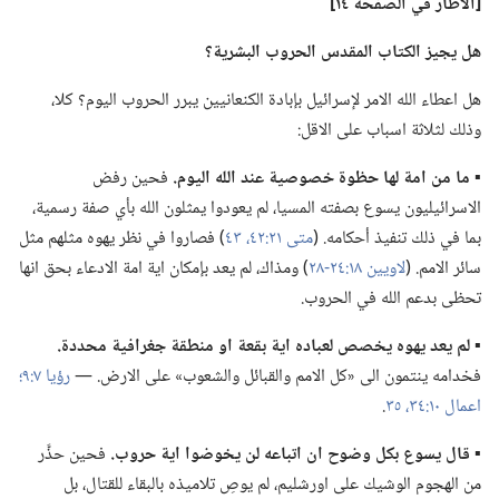
‏[الاطار
في
الصفحة ١٤]‏
هل يجيز الكتاب المقدس الحروب البشرية؟‏
هل اعطاء الله الامر لإسرائيل بإبادة الكنعانيين يبرر الحروب اليوم؟‏ كلا،‏
وذلك لثلاثة اسباب على الاقل:‏
▪
ما من امة لها حظوة خصوصية عند الله اليوم.‏
فحين رفض
الاسرائيليون يسوع بصفته المسيا،‏ لم يعودوا يمثلون الله بأي صفة رسمية،‏
بما في ذلك تنفيذ أحكامه.‏ (‏
متى ٢١:‏٤٢،‏ ٤٣
‏)‏ فصاروا في نظر يهوه مثلهم مثل
سائر الامم.‏ (‏
لاويين ١٨:‏٢٤-‏٢٨
‏)‏ ومذاك،‏ لم يعد بإمكان اية امة الادعاء بحق انها
تحظى بدعم الله في الحروب.‏
▪
لم يعد يهوه يخصص لعباده اية بقعة او منطقة جغرافية محددة.‏
فخدامه ينتمون الى «كل الامم والقبائل والشعوب» على الارض.‏ —‏
رؤيا ٧:‏٩؛‏
اعمال ١٠:‏٣٤،‏ ٣٥
‏.‏
▪
قال يسوع بكل وضوح ان اتباعه لن يخوضوا اية حروب.‏
فحين حذَّر
من الهجوم الوشيك على اورشليم،‏ لم يوصِ تلاميذه بالبقاء للقتال،‏ بل