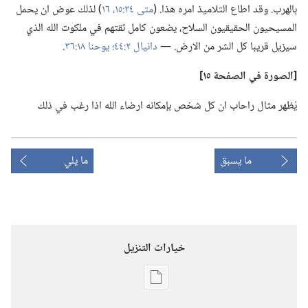
بالهرب.‏ وقد اطاع التلاميذ امره هذا.‏ (‏
متى ٢٤:‏١٥،‏ ١٦
‏)‏ لذلك عوض ان يحمل
المسيحيون الحقيقيون السلاح،‏ يضعون كامل ثقتهم في ملكوت الله الذي
سيزيل قريبا كل الشر من الارض.‏ —‏
دانيال ٢:‏٤٤؛‏
يوحنا ١٨:‏٣٦
‏.‏
‏[الصورة
في
الصفحة ١٥]‏
يُظهر مثال راحاب ان كل شخص بإمكانه ارضاء الله اذا رغب في ذلك
ما يسبق
ما يلي
خيارات التنزيل
خيارات
تنزيل