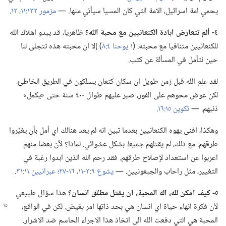
يحمي امة اسرائيل،‏ الامة التي كان المسيا سيأتي منها.‏ —‏
مزمور ١٣٢:‏١١،‏ ١٢
‏.‏
٤-‏ ألم تتعارض ابادة الكنعانيين مع محبة الله؟‏
ظاهريا،‏ قد يبدو اهلاك الله
للكنعانيين متنافيا مع محبته.‏ (‏
١ يوحنا ٤:‏٨
‏)‏ إلا ان محبته هذه تتجلى لنا
حين نتأمل في المسألة عن كثب.‏
لقد علِم الله قبل زمن طويل ان سكان كنعان يسلكون في الطريق الخاطئ.‏
لكن عوض محوهم على الفور،‏ صبر عليهم طوال ٤٠٠ سنة حتى «يكمل»
ذنبهم.‏ —‏
تكوين ١٥:‏١٦
‏.‏
وهكذا،‏ افنى يهوه الكنعانيين بعدما تبين انه لم يعد هنالك اي أمل بأن يغيِّروا
طرقهم.‏ مع ذلك،‏ لم يقتلهم
جميعا
بشكل عشوائي.‏ لماذا؟‏ لأن بعضا منهم
اعربوا عن استعداد لإصلاح طرقهم.‏ فقد رحم الله الذين ابدوا رغبة في
التغيير،‏ مثل راحاب والجبعونيين.‏ —‏
يشوع ٩:‏٣-‏١١،‏
١٦-‏٢٧؛‏
عبرانيين ١١:‏٣١
‏.‏
٥-‏ كيف امكن لله،‏ اله المحبة،‏ ان يقتل
مطلق
انسان؟‏
هذا سؤال طبيعي
لأن فكرة انهاء حياة اي
انسان هي بحد ذاتها امر بغيض.‏ لكن في الواقع،‏
المحبة هي التي دفعت الله الى اتخاذ هذا الاجراء الحاسم ضد الاشرار.‏