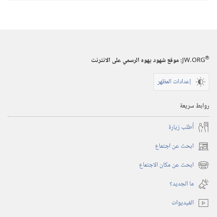
الاصدارات
برج
المراقبة
‏‎كانون٢/
®
JW.ORG
:‏ موقع شهود يهوه الرسمي على الانترنت
يناير‏
إعدادات المظهر
روابط سريعة
أُطلب زيارة
ابحث عن اجتماع
(يفتح
نافذة
ابحث عن مكان الاجتماع
(يفتح
جديدة)
نافذة
ما الجديد؟‏
جديدة)
الفيديوات