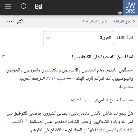
JW.ORG
تسجيل
تغيير
البحث
اظهر
الدخول
لغة
في
القائم
(يفتح
برج المراقبة | ‏‎كانون٢/يناير‏ ‏‎٢٠١٠‏
الموقع
JW.‎ORG
نافذة
جديدة)
اقرأ باللغة
لماذا شنَّ الله حربا على الكنعانيين؟‏
‏«تحلِّلون ابادتهم،‏ وهم الحثيون والاموريون والكنعانيون والفرزيون والحوِّيون
واليبوسيون،‏ كما امركم الرب الهكم».‏ —‏
تثنية ٢٠:‏١٧
‏،‏
الترجمة العربية
الجديدة
‏.‏
‏«سالِموا جميع الناس».‏ —‏
روما ١٢:‏١٨
‏.‏
هل
تبدو لك هاتان الآيتان متضاربتين؟‏ يسعى كثيرون جاهدين للتوفيق بين
امر الله بإبادة الكنعانيين وحضّ الكتاب المقدس على المسالمة.‏
(‏
اشعيا
*
٢:‏٤؛‏
٢ كورنثوس ١٣:‏١١
‏)‏ فهذان المطلبان متناقضان في نظرهم.‏