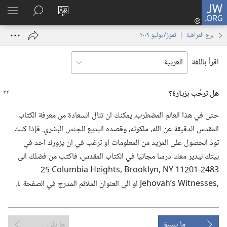
JW.ORG
تسجيل
تغيير
البحث
اظهر
الدخول
لغة
في
القائم
(يفتح
برج المراقبة | ‏‎تموز/يوليو‏ ‏‎٢٠٠٩‏
الموقع
JW.‎ORG
نافذة
جديدة)
اقرأ باللغة
هل ترحِّب بزيارة؟‏
حتى في هذا العالم المضطرب،‏ يمكنك ان تنال السعادة من معرفة الكتاب
المقدس الدقيقة عن الله،‏ ملكوته،‏ وقصده البديع للجنس البشري.‏ فإذا كنت
تودّ الحصول على المزيد من المعلومات او ترغب في ان يزورك احد في
بيتك ليدير معك درسا مجانيا في الكتاب المقدس،‏ فاكتب من فضلك الى
ما يسبق
ما يلي