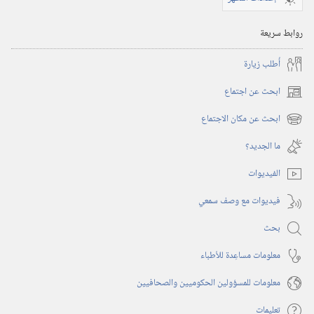
روابط سريعة
أُطلب زيارة
ابحث عن اجتماع
(يفتح
نافذة
ابحث عن مكان الاجتماع
(يفتح
جديدة)
نافذة
ما الجديد؟‏
جديدة)
الفيديوات
فيديوات مع وصف سمعي
بحث
معلومات مساعِدة للأطباء
معلومات للمسؤولين الحكوميين والصحافيين
تعليمات