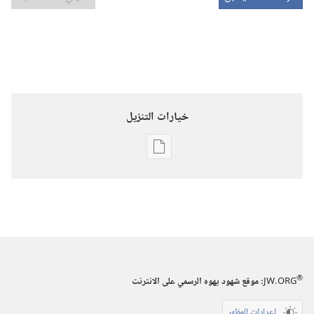
خيارات التنزيل
خيارات
تنزيل
الاصدارات
برج
المراقبة
‏‎تموز/
يوليو‏
®
JW.ORG
:‏ موقع شهود يهوه الرسمي على الانترنت
إعدادات المظهر