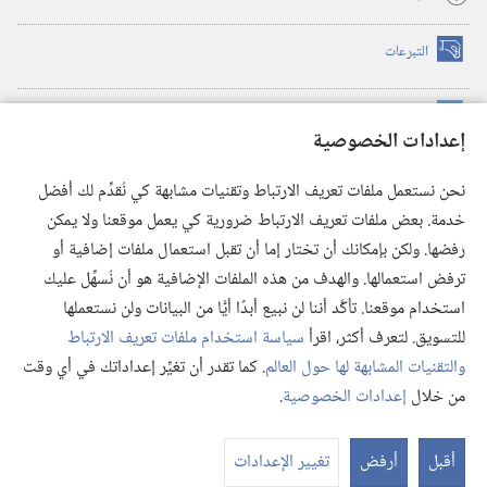
التبرعات
(يفتح
نافذة
جديدة)
مكتبة برج المراقبة الالكترونية
™
(يفتح
إعدادات الخصوصية
نافذة
JW Hub
جديدة)
(يفتح
نحن نستعمل ملفات تعريف الارتباط وتقنيات مشابهة كي نُقدِّم لك أفضل
نافذة
®
خدمة. بعض ملفات تعريف الارتباط ضرورية كي يعمل موقعنا ولا يمكن
تطبيق
JW Library
جديدة)
رفضها. ولكن بإمكانك أن تختار إما أن تقبل استعمال ملفات إضافية أو
مكتبة برج المراقبة
ترفض استعمالها. والهدف من هذه الملفات الإضافية هو أن نُسهِّل عليك
استخدام موقعنا. تأكَّد أننا لن نبيع أبدًا أيًّا من البيانات ولن نستعملها
للتسويق. لتعرف أكثر، اقرأ
سياسة استخدام ملفات تعريف الارتباط
والتقنيات المشابهة لها حول العالم
. كما تقدر أن تغيِّر إعداداتك في أي وقت
Copyright
© 2026 .Watch Tower Bible and Tract Society of Pennsylvania
من خلال
إعدادات الخصوصية
.
شروط الاستخدام
|
سياسة الخصوصية
|
إعدادات الخصوصية
عر
الم
أقبل
أرفض
تغيير الإعدادات