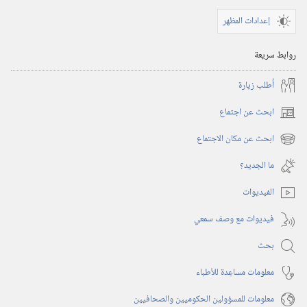
إعدادات المظهر
روابط سريعة
أُطلب زيارة
ابحث عن اجتماع
(يفتح
نافذة
ابحث عن مكان الاجتماع
(يفتح
جديدة)
نافذة
ما الجديد؟‏
جديدة)
الفيديوات
فيديوات مع وصف سمعي
بحث
معلومات مساعِدة للأطباء
معلومات للمسؤولين الحكوميين والصحافيين