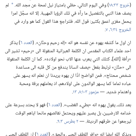
(‏
خروج ٣٣:‏١٨
‏)‏ وفي اليوم التالي،‏ حظي بامتياز نيل لمحة عن مجد الله.‏
لم
*
يصف هذا النبي بالتفصيل ما رآه في تلك الرؤيا المهيبة.‏ إلا انه سجَّل امرا
يحمل مغزى اعمق بكثير:‏ قول الله.‏ فلنراجع هذا القول كما هو وارد في
الخروج ٣٤:‏٦،‏ ٧
‏.‏
ان اول ما كشفه يهوه عن نفسه هو انه «إله رحيم وحنَّان».‏ (‏
العدد ٦
‏)‏ يذكر
احد علماء الكتاب المقدس ان الكلمة العبرانية المنقولة الى «رحيم» تشير الى
«رأفة [الله]،‏ كتلك التي يعرب عنها الاب نحو اولاده».‏ كما ان الكلمة المنقولة
الى «حنَّان» ترتبط بفعل «يصف انسانا يندفع من كل قلبه الى مساعدة
شخص محتاج».‏ فمن الواضح اذًا ان يهوه يريدنا ان نعلم انه يسهر على
عباده تماما كما يسهر الوالدون على اولادهم،‏ اذ يعاملهم برقة ومحبة
واهتمام شديد.‏ —‏
مزمور ١٠٣:‏٨،‏
١٣
‏.‏
بعد ذلك،‏ يقول يهوه انه «بطيء الغضب».‏ (‏
العدد ٦
‏)‏ فهو لا يحتد بسرعة على
خدامه الارضيين،‏ بل يصبر عليهم ويحتمل نقائصهم مانحا اياهم الوقت
ليرجعوا عن طرقهم الرديئة.‏ —‏
٢ بطرس ٣:‏٩
‏.‏
ويذكر الله ايضا انه «وافر اللطف الحبي والحق».‏ (‏
العدد ٦
‏)‏ ان اللطف الحبي،‏