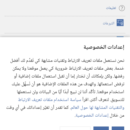
تعليمات
التبرعات
(يفتح
نافذة
جديدة)
مكتبة برج المراقبة الالكترونية
™
(يفتح
إعدادات الخصوصية
نافذة
JW Hub
جديدة)
(يفتح
نحن نستعمل ملفات تعريف الارتباط وتقنيات مشابهة كي نُقدِّم لك أفضل
نافذة
®
خدمة. بعض ملفات تعريف الارتباط ضرورية كي يعمل موقعنا ولا يمكن
تطبيق
JW Library
جديدة)
رفضها. ولكن بإمكانك أن تختار إما أن تقبل استعمال ملفات إضافية أو
مكتبة برج المراقبة
ترفض استعمالها. والهدف من هذه الملفات الإضافية هو أن نُسهِّل عليك
استخدام موقعنا. تأكَّد أننا لن نبيع أبدًا أيًّا من البيانات ولن نستعملها
للتسويق. لتعرف أكثر، اقرأ
سياسة استخدام ملفات تعريف الارتباط
والتقنيات المشابهة لها حول العالم
. كما تقدر أن تغيِّر إعداداتك في أي وقت
Copyright
© 2026 .Watch Tower Bible and Tract Society of Pennsylvania
من خلال
إعدادات الخصوصية
.
شروط الاستخدام
|
سياسة الخصوصية
|
إعدادات الخصوصية
عر
الم