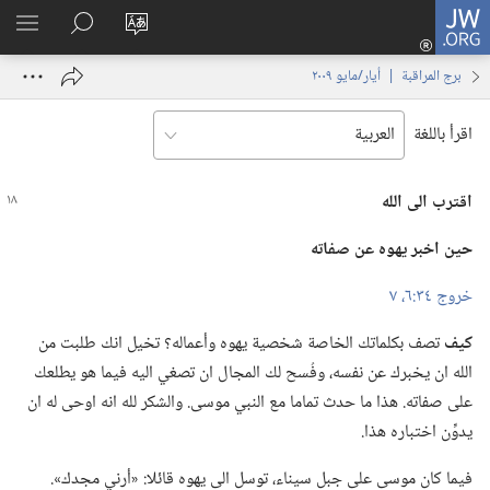
JW.ORG
تسجيل
تغيير
البحث
اظهر
الدخول
لغة
في
القائم
(يفتح
برج المراقبة | ‏‎أيار/مايو‏ ‏‎٢٠٠٩‏
الموقع
JW.‎ORG
نافذة
جديدة)
اقرأ باللغة
اقترب الى الله
حين اخبر يهوه عن صفاته
خروج ٣٤:‏٦،‏ ٧
كيف
تصف بكلماتك الخاصة شخصية يهوه وأعماله؟‏ تخيل انك طلبت من
الله ان يخبرك عن نفسه،‏ وفُسح لك المجال ان تصغي اليه فيما هو يطلعك
على صفاته.‏ هذا ما حدث تماما مع النبي موسى.‏ والشكر لله انه اوحى له ان
يدوِّن اختباره هذا.‏
فيما كان موسى على جبل سيناء،‏ توسل الى يهوه قائلا:‏ «أرني مجدك».‏