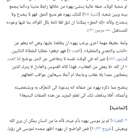
او محبة الولاء،‏ صفة غالية ينشئ يهوه من خلالها رابطا متينا ودائما يجمع
بينه وبين شعبه.‏ (‏
تثنية ٧:‏٩
‏)‏ كذلك،‏ يهوه هو منبع الحق.‏ فهو لا يخدع ولا
ينخدع.‏ ولأنه «إله الحق» يمكننا ان نثق ثقة تامة بكل اقواله،‏ بما فيها وعوده
للمستقبل.‏ —‏
مزمور ٣١:‏٥
‏.‏
وثمة حقيقة مهمة اخرى يرغب يهوه ان يطلعنا عليها،‏ وهي انه يعفو عن
«الذنب والتعدي والخطية».‏ (‏
العدد ٧
‏)‏ فهو ‹يغفر› خطايا الخطاة التائبين.‏
(‏
مزمور ٨٦:‏٥
‏)‏ غير انه في الوقت نفسه لا يتغاضى عن الشر.‏ يوضح لنا
العدد
٧
ان الله «لا يعفي من العقاب».‏ فهذا الاله القدوس والعادل لا يترك الذين
يخطئون عمدا بلا عقاب،‏ وعاجلا ام آجلا سيعانون عواقب افعالهم.‏
يتضح مما ذكره يهوه عن صفاته انه يدعونا الى التعرُّف به وبشخصيته
وأعماله.‏ أفلا يدفعك ذلك الى تعلم المزيد عن هذه الصفات البديعة؟‏
‏[الحاشية]‏
^
لم يرَ موسى يهوه بأم عينه،‏ لأنه ما من انسان يمكن ان يرى الله
ويعيش.‏ (‏
خروج ٣٣:‏٢٠
‏)‏ فمن الواضح ان يهوه اظهر مجده لموسى في رؤيا،‏