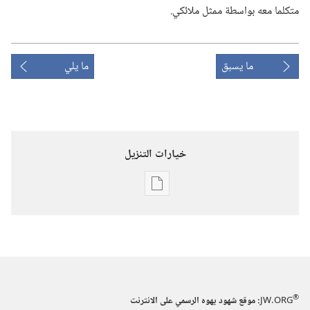
متكلما معه بواسطة ممثل ملائكي.‏
ما يسبق
ما يلي
خيارات التنزيل
خيارات
تنزيل
الاصدارات
برج
المراقبة
‏‎أيار/
®
JW.ORG
:‏ موقع شهود يهوه الرسمي على الانترنت
مايو‏