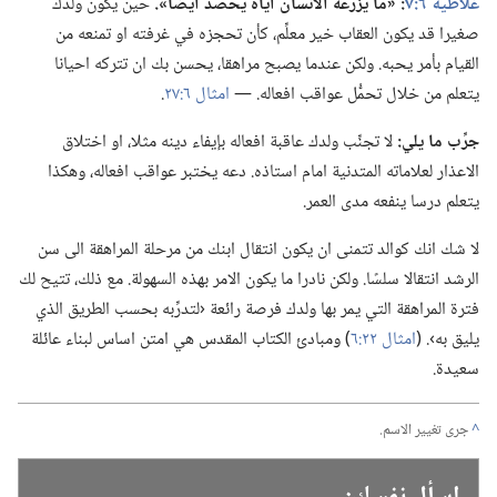
غلاطية ٦:‏٧
‏:‏ «ما يزرعه الانسان اياه يحصد ايضا».‏
حين يكون ولدك
صغيرا قد يكون العقاب خير معلِّم،‏ كأن تحجزه في غرفته او تمنعه من
القيام بأمر يحبه.‏ ولكن عندما يصبح مراهقا،‏ يحسن بك ان تتركه احيانا
يتعلم من خلال تحمُّل عواقب افعاله.‏ —‏
امثال ٦:‏٢٧
‏.‏
جرِّب ما يلي:‏
لا تجنِّب ولدك عاقبة افعاله بإيفاء دينه مثلا،‏ او اختلاق
الاعذار لعلاماته المتدنية امام استاذه.‏ دعه يختبر عواقب افعاله،‏ وهكذا
يتعلم درسا ينفعه مدى العمر.‏
لا شك انك كوالد تتمنى ان يكون انتقال ابنك من مرحلة المراهقة الى سن
الرشد انتقالا سلسًا.‏ ولكن نادرا ما يكون الامر بهذه السهولة.‏ مع ذلك،‏ تتيح لك
فترة المراهقة التي يمر بها ولدك فرصة رائعة ‹لتدرِّبه بحسب الطريق الذي
يليق به›.‏ (‏
امثال ٢٢:‏٦
‏)‏ ومبادئ الكتاب المقدس هي امتن اساس لبناء عائلة
سعيدة.‏
^
جرى تغيير الاسم.‏