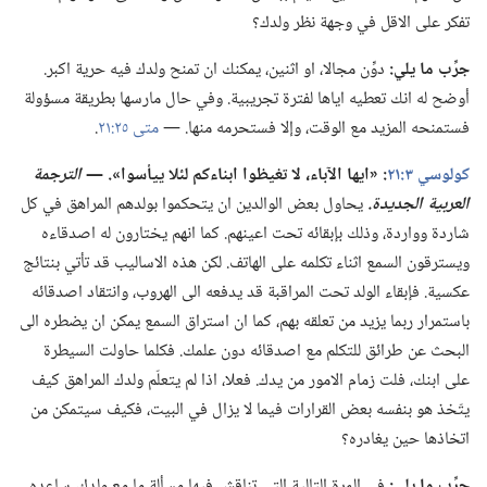
تفكر على الاقل في وجهة نظر ولدك؟‏
جرِّب ما يلي:‏
دوِّن مجالا،‏ او اثنين،‏ يمكنك ان تمنح ولدك فيه حرية اكبر.‏
أوضح له انك تعطيه اياها لفترة تجريبية.‏ وفي حال مارسها بطريقة مسؤولة
فستمنحه المزيد مع الوقت،‏ وإلا فستحرمه منها.‏ —‏
متى ٢٥:‏٢١
‏.‏
كولوسي ٣:‏٢١
‏:‏ «ايها الآباء،‏
لا
تغيظوا ابناءكم لئلا ييأسوا».‏ —‏
الترجمة
العربية الجديدة.‏
يحاول بعض الوالدين ان يتحكموا بولدهم المراهق في كل
شاردة وواردة،‏ وذلك بإبقائه تحت اعينهم.‏ كما انهم يختارون له اصدقاءه
ويسترقون السمع اثناء تكلمه على الهاتف.‏ لكن هذه الاساليب قد تأتي بنتائج
عكسية.‏ فإبقاء الولد تحت المراقبة قد يدفعه الى الهروب،‏ وانتقاد اصدقائه
باستمرار ربما يزيد من تعلقه بهم،‏ كما ان استراق السمع يمكن ان يضطره الى
البحث عن طرائق للتكلم مع اصدقائه دون علمك.‏ فكلما حاولت السيطرة
على ابنك،‏ فلت زمام الامور من يدك.‏ فعلا،‏ اذا لم يتعلّم ولدك المراهق كيف
يتّخذ هو بنفسه بعض القرارات فيما لا يزال في البيت،‏ فكيف سيتمكن من
اتخاذها حين يغادره؟‏
جرِّب ما يلي:‏
في المرة التالية التي تناقش فيها مسألة ما مع ولدك،‏ ساعده