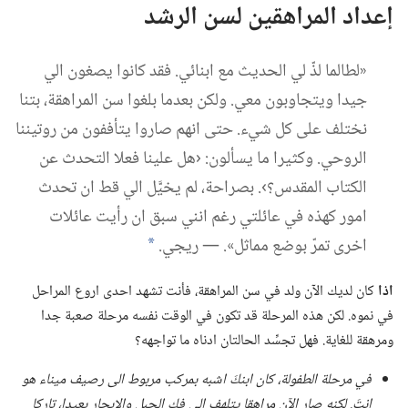
إعداد المراهقين لسن الرشد
‏«لطالما لذّ لي الحديث مع ابنائي.‏ فقد كانوا يصغون الي
جيدا ويتجاوبون معي.‏ ولكن بعدما بلغوا سن المراهقة،‏ بتنا
نختلف على كل شيء.‏ حتى انهم صاروا يتأففون من روتيننا
الروحي.‏ وكثيرا ما يسألون:‏ ‹هل علينا فعلا التحدث عن
الكتاب المقدس؟‏›.‏ بصراحة،‏ لم يخيَّل الي قط ان تحدث
امور كهذه في عائلتي رغم انني سبق ان رأيت عائلات
اخرى تمرّ بوضع مماثل».‏ —‏ ريجي.‏
*
اذا
كان لديك الآن ولد في سن المراهقة،‏ فأنت تشهد احدى اروع المراحل
في نموه.‏ لكن هذه المرحلة قد تكون في الوقت نفسه مرحلة صعبة جدا
ومرهقة للغاية.‏ فهل تجسِّد الحالتان ادناه ما تواجهه؟‏
في
مرحلة الطفولة،‏ كان ابنكَ اشبه بمركب مربوط الى رصيف ميناء
هو
انتَ.‏ لكنه صار الآن مراهقا يتلهف الى فك الحبل والابحار بعيدا،‏ تاركا