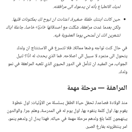
لديك الانطباع بأنه لن يدعوك الى مرافقته.‏
حين كانت ابنتكِ طفلة صغيرة،‏ اعتادت ان تبوح لكِ بمكنونات قلبها.‏
ولكن بعدما غدت مراهقة،‏ شكّلت مع اصدقائها ‹ناديًا› خاصا،‏ جاعلة اياك
تشعرين انك لن تُمنحي يوما العضوية فيه.‏
في حال كنت تواجه وضعا مماثلا،‏ فلا تتسرع في الاستنتاج ان ولدك
يتحول الى متمرد لا سبيل الى اصلاحه.‏ فما الذي
يحدث
له اذًا؟‏ لنيل
الجواب،‏ من المفيد ان تتأمل في الدور الحيوي الذي تلعبه المراهقة في نمو
ولدك.‏
المراهقة —‏ مرحلة مهمة
منذ الولادة فصاعدا،‏ تحفل حياة الطفل بسلسلة من الاوَّليات:‏ اول خطوة
يقوم بها،‏ اول كلمة يتفوه بها،‏ اول يوم له في المدرسة،‏ وهلم جرا.‏ والوالدون
يبتهجون كلما بلغ ولدهم مرحلة مهمة في حياته.‏ فهذا يدل ان ولدهم ينمو،‏
امر ينتظرونه بفارغ الصبر.‏