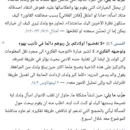
ان يحلل الخيارات التي يقوم بها وانعكاساتها عليه.‏ فعوض انتقاد اصدقائه
مثلا،‏ اسأله:‏ «ماذا لو اعتُقل [فلان الفلاني] بسبب مخالفته القانون؟‏ كيف
ستكون نظرة الآخرين اليك ساعتئذ؟‏».‏ تحاور مع ولدك ليرى كيف ان خياراته
يمكن إما ان تحسِّن سمعته او تلطخها.‏ —‏
امثال ١١:‏١٧،‏
٢٢؛‏
٢٠:‏١١
‏.‏
افسس ٦:‏٤
‏:‏ «‏
لا
تغضبوا اولادكم،‏ بل ربوهم دائما
في
تأديب يهوه
وتوجيهه الفكري».‏
لا تشير عبارة ‹التوجيه الفكري› الى مجرد نقل المعلومات
الى الولد،‏ بل ايضا الى تغذية حسّه الادبي بحيث يؤثر في طريقة تصرفه.‏
والتركيز على هذه الناحية يصبح ملحا اكثر حين يبلغ ولدك سن المراهقة.‏
يقول والد يدعى اندريه:‏ «كلما كبر ولدك،‏ ازدادت الحاجة الى تعديل طريقة
اقترابك اليه وإلى تحليل الامور معه».‏ —‏
٢ تيموثاوس ٣:‏١٤
‏.‏
جرِّب ما يلي:‏
حين تنشأ مشكلة ما،‏ حاول ان تقلب الادوار.‏ اسأل ولدك اية
نصيحة يسديها اليك لو كنت انت ابنه.‏ اطلب منه ان يقوم ببحث حول
المسألة ليأتي بالحجج التي تدعم،‏ او تناقض،‏ طريقة تفكيره.‏ ثم عاود مناقشة
الموضوع معه خلال اسبوع.‏