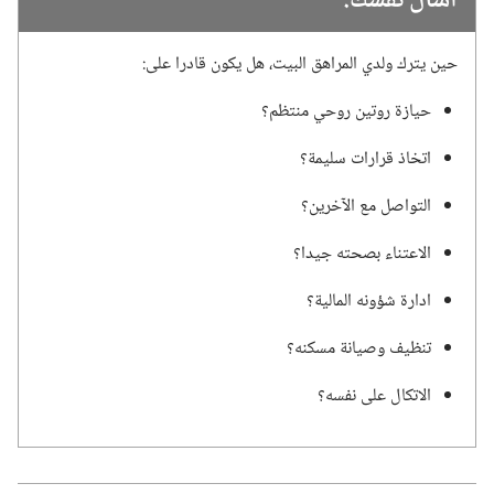
اسأل نفسك‏:‏
حين يترك ولدي المراهق البيت،‏ هل يكون قادرا على:‏
حيازة روتين روحي منتظم؟‏
اتخاذ قرارات سليمة؟‏
التواصل مع الآخرين؟‏
الاعتناء بصحته جيدا؟‏
ادارة شؤونه المالية؟‏
تنظيف وصيانة مسكنه؟‏
الاتكال على نفسه؟‏