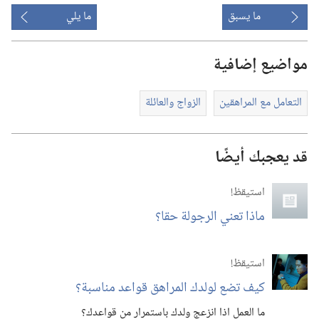
ما يسبق
ما يلي
مواضيع إضافية
التعامل مع المراهقين
الزواج والعائلة
قد يعجبك أيضًا
استيقظ‏!‏
ماذا تعني الرجولة حقا؟‏
استيقظ‏!‏
كيف تضع لولدك المراهق قواعد مناسبة؟‏
ما العمل اذا انزعج ولدك باستمرار من قواعدك؟‏