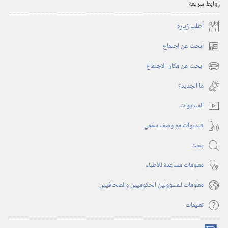
روابط سريعة
أُطلب زيارة
ابحث عن اجتماع
(يفتح
نافذة
ابحث عن مكان الاجتماع
(يفتح
جديدة)
نافذة
ما الجديد؟‏
جديدة)
الفيديوات
فيديوات مع وصف سمعي
بحث
معلومات مساعِدة للأطباء
معلومات للمسؤولين الحكوميين والصحافيين
تعليمات