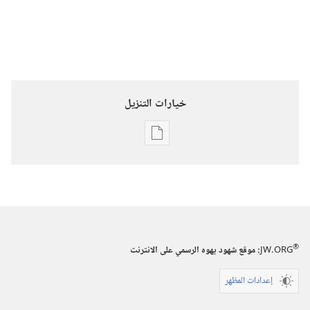
خيارات التنزيل
خيارات
تنزيل
الاصدارات
برج
المراقبة
‏‎أيار/
®
JW.ORG
:‏ موقع شهود يهوه الرسمي على الانترنت
مايو‏
إعدادات المظهر