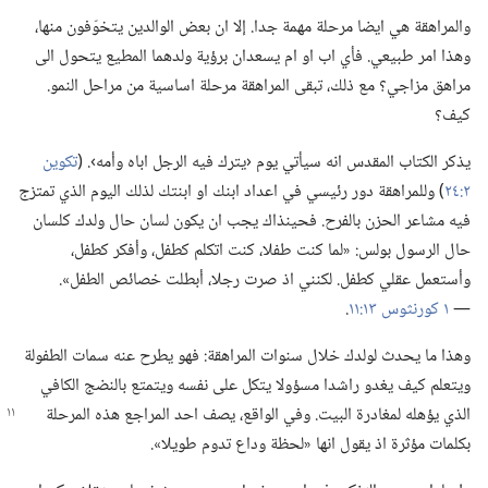
والمراهقة هي ايضا مرحلة مهمة جدا.‏ إلا ان بعض الوالدين يتخوّفون منها،‏
وهذا امر طبيعي.‏ فأي اب او ام يسعدان برؤية ولدهما المطيع يتحول الى
مراهق مزاجي؟‏ مع ذلك،‏ تبقى المراهقة مرحلة اساسية من مراحل النمو.‏
كيف؟‏
يذكر الكتاب المقدس انه سيأتي يوم ‹يترك فيه الرجل اباه وأمه›.‏ (‏
تكوين
٢:‏٢٤
‏)‏ وللمراهقة دور رئيسي في اعداد ابنك او ابنتك لذلك اليوم الذي تمتزج
فيه مشاعر الحزن بالفرح.‏ فحينذاك يجب ان يكون لسان حال ولدك كلسان
حال الرسول بولس:‏ «لما كنت طفلا،‏ كنت اتكلم كطفل،‏ وأفكر كطفل،‏
وأستعمل عقلي كطفل.‏ لكنني اذ صرت رجلا،‏ أبطلت خصائص الطفل».‏
—‏
١ كورنثوس ١٣:‏١١
‏.‏
وهذا ما يحدث لولدك خلال سنوات المراهقة:‏ فهو يطرح عنه سمات الطفولة
ويتعلم كيف يغدو راشدا مسؤولا يتكل على نفسه ويتمتع بالنضج الكافي
الذي
يؤهله لمغادرة البيت.‏ وفي الواقع،‏ يصف احد المراجع هذه المرحلة
بكلمات مؤثرة اذ يقول انها «لحظة وداع تدوم طويلا».‏