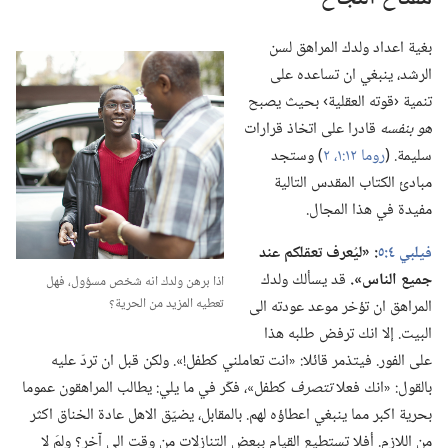
بغية اعداد ولدك المراهق لسن
الرشد،‏ ينبغي ان تساعده على
تنمية ‹قوته العقلية› بحيث يصبح
هو
بنفسه
قادرا على اتخاذ قرارات
سليمة.‏ (‏
روما ١٢:‏١،‏ ٢
‏)‏ وستجد
مبادئ الكتاب المقدس التالية
مفيدة في هذا المجال.‏
فيلبي ٤:‏٥
‏:‏ «ليُعرف تعقلكم عند
جميع الناس».‏
قد يسألك ولدك
اذا برهن ولدك انه شخص مسؤول،‏ فهل
تعطيه المزيد من الحرية؟‏
المراهق ان تؤخر موعد عودته الى
البيت.‏ إلا انك ترفض طلبه هذا
على الفور.‏ فيتذمر قائلا:‏ «انت تعاملني كطفل!‏».‏ ولكن قبل ان تردّ عليه
بالقول:‏ «انك فعلا
تتصرف
كطفل»،‏ فكّر في ما يلي:‏ يطالب المراهقون عموما
بحرية اكبر مما ينبغي اعطاؤه لهم.‏ بالمقابل،‏ يضيّق الاهل عادة الخناق اكثر
من اللازم.‏ أفلا تستطيع القيام ببعض التنازلات من وقت الى آخر؟‏ ولمَ لا