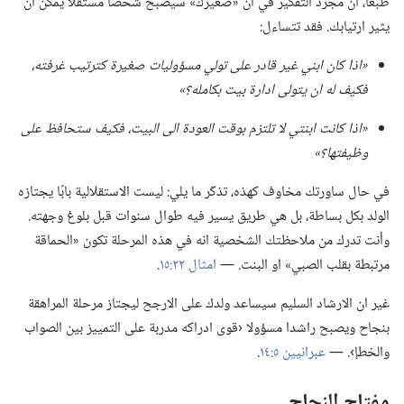
طبعا،‏ ان مجرد التفكير في ان «صغيرك» سيصبح شخصا مستقلا يمكن ان
يثير ارتيابك.‏ فقد تتساءل:‏
‏«اذا كان ابني غير قادر على تولي مسؤوليات صغيرة كترتيب غرفته،‏
فكيف له ان يتولى ادارة بيت بكامله؟‏»‏
‏«اذا كانت ابنتي
لا
تلتزم بوقت العودة الى البيت،‏ فكيف ستحافظ على
وظيفتها؟‏»‏
في حال ساورتك مخاوف كهذه،‏ تذكّر ما يلي:‏ ليست الاستقلالية بابًا يجتازه
الولد بكل بساطة،‏ بل هي طريق يسير فيه طوال سنوات قبل بلوغ وجهته.‏
وأنت تدرك من ملاحظتك الشخصية انه في هذه المرحلة تكون «الحماقة
مرتبطة بقلب الصبي» او البنت.‏ —‏
امثال ٢٢:‏١٥
‏.‏
غير ان الارشاد السليم سيساعد ولدك على الارجح ليجتاز مرحلة المراهقة
بنجاح ويصبح راشدا مسؤولا ‹قوى ادراكه مدربة على التمييز بين الصواب
والخطإ›.‏ —‏
عبرانيين ٥:‏١٤
‏.‏
مفتاح النجاح