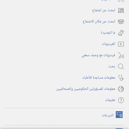
ابحث عن اجتماع
(يفتح
نافذة
ابحث عن مكان الاجتماع
(يفتح
جديدة)
نافذة
ما الجديد؟‏
جديدة)
الفيديوات
فيديوات مع وصف سمعي
بحث
معلومات مساعِدة للأطباء
معلومات للمسؤولين الحكوميين والصحافيين
تعليمات
التبرعات
(يفتح
نافذة