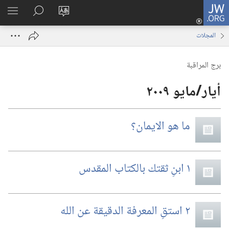
JW.ORG
تسجيل
تغيير
البحث
اظهر
الدخول
لغة
في
القائم
(يفتح
المجلات
الموقع
JW.‎ORG
نافذة
جديدة)
برج المراقبة
ما هو الايمان؟‏
١ ابنِ ثقتك بالكتاب المقدس
٢ استقِ المعرفة الدقيقة عن الله