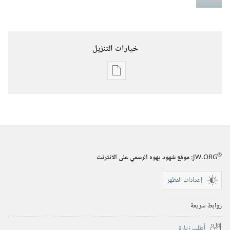
خيارات التنزيل
خيارات
تنزيل
الاصدارات
برج
المراقبة
‏‎أيار/
®
JW.ORG
:‏ موقع شهود يهوه الرسمي على الانترنت
مايو‏
إعدادات المظهر
روابط سريعة
أُطلب زيارة