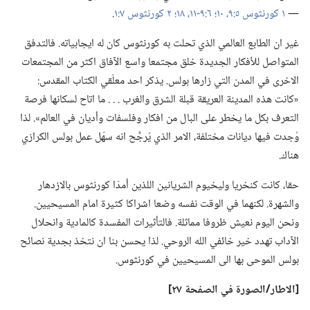
—‏
١ كورنثوس ٥:‏٩،‏ ١٠؛‏
٦:‏٩-‏١١،‏
١٨؛‏
٢ كورنثوس ٧:‏١
‏.‏
غير ان الطابع العالمي الذي تحلت به كورنثوس كان له ايجابياته.‏ فالتدفق
المتواصل للأفكار الجديدة خلق مجتمعا واسع الآفاق اكثر من المجتمعات
الاخرى في المدن التي زارها بولس.‏ يذكر احد معلّقي الكتاب المقدس:‏
«كانت هذه المدينة العريقة قبلة الشرق والغرب .‏ .‏ .‏ ما اتاح لسكانها فرصة
التعرف بكل ما يخطر على البال من افكار وفلسفات وأديان في العالم».‏ لذا
وُجدت فيها ديانات مختلفة،‏ الامر الذي يُرجَّح انه سهّل عمل بولس الكرازي
هناك.‏
حقا،‏ كانت كنخريا وليخيوم الشريانين اللذين أمدّا كورنثوس بالازدهار
والشهرة.‏ لكنهما في الوقت نفسه وضعا اشراكا كثيرة امام المسيحيين.‏
ونحن اليوم نعيش ظروفا مماثلة.‏ فالتأثيرات المفسدة كالمادية وانحلال
الآداب تهدد خير خائفي الله الروحي.‏ لذا يحسن بنا ان نتخذ بجدية نصائح
بولس الموحى بها الى المسيحيين في كورنثوس.‏
‏[الاطار/‏الصورة
في
الصفحة ٢٧]‏