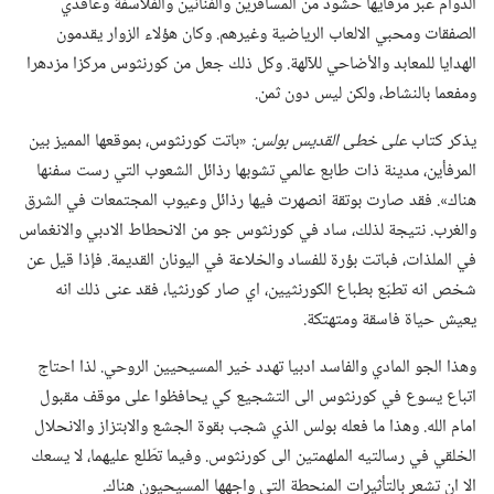
الدوام عبر مرفأيها حشود من المسافرين والفنانين والفلاسفة وعاقدي
الصفقات ومحبي الالعاب الرياضية وغيرهم.‏ وكان هؤلاء الزوار يقدمون
الهدايا للمعابد والأضاحي للآلهة.‏ وكل ذلك جعل من كورنثوس مركزا مزدهرا
ومفعما بالنشاط،‏ ولكن ليس دون ثمن.‏
يذكر كتاب
على خطى القديس بولس:‏
‏«باتت كورنثوس،‏ بموقعها المميز بين
المرفأين،‏ مدينة ذات طابع عالمي تشوبها رذائل الشعوب التي رست سفنها
هناك».‏ فقد صارت بوتقة انصهرت فيها رذائل وعيوب المجتمعات في الشرق
والغرب.‏ نتيجة لذلك،‏ ساد في كورنثوس جو من الانحطاط الادبي والانغماس
في الملذات،‏ فباتت بؤرة للفساد والخلاعة في اليونان القديمة.‏ فإذا قيل عن
شخص انه تطبّع بطباع الكورنثيين،‏ اي صار كورنثيا،‏ فقد عنى ذلك انه
يعيش حياة فاسقة ومتهتكة.‏
وهذا الجو المادي والفاسد ادبيا تهدد خير المسيحيين الروحي.‏ لذا احتاج
اتباع يسوع في كورنثوس الى التشجيع كي يحافظوا على موقف مقبول
امام الله.‏ وهذا ما فعله بولس الذي شجب بقوة الجشع والابتزاز والانحلال
الخلقي في رسالتيه الملهمتين الى كورنثوس.‏ وفيما تطّلع عليهما،‏ لا يسعك
الا ان تشعر بالتأثيرات المنحطة التي واجهها المسيحيون هناك.‏