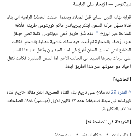
ديولكوس
‏—‏ الإبحار على اليابسة
قرابة نهاية القرن السابع قبل الميلاد وبعدما اخفقت الخطط الرامية الى بناء
قناة تسهّل حركة السفن،‏ ابتكر پيريياندر حاكم كورنثوس طريقة خلّاقة
للملاحة عبر البرزخ.‏
فقد شُقّ طريق دُعي
ديولكوس،‏
كلمة تعني «ينقل
*
عبر»،‏ رُصف بالحجارة ثم ثُبتت فيه سكك خشبية مطلية بالشحم.‏ فكانت
البضائع التي تحملها السفن تُفرغ في احد الميناءين وتُنقل عبر هذا الممر
على عربات يجرها العبيد الى الجانب الآخر.‏ اما السفن الصغيرة فكانت تُنقل
احيانا مع حمولتها عبر هذا الطريق ايضا.‏
‏[الحاشية]‏
^
للاطلاع على تاريخ بناء القناة العصرية،‏ انظر مقالة «تاريخ قناة
كورنث» في مجلة
استيقظ!‏
عدد ٢٢ كانون الاول (‏ديسمبر)‏ ١٩٨٤،‏ الصفحات
٢٥-‏٢٧،‏ بالانكليزية.‏
‏[الخريطة
في
الصفحة ٢٥]‏
‏(‏اطلب النص في شكله المنسَّق في المطبوعة)‏