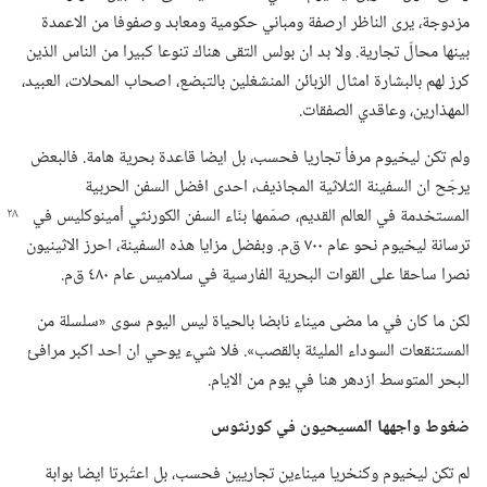
مزدوجة،‏ يرى الناظر ارصفة ومباني حكومية ومعابد وصفوفا من الاعمدة
بينها محالّ تجارية.‏ ولا بد ان بولس التقى هناك تنوعا كبيرا من الناس الذين
كرز لهم بالبشارة امثال الزبائن المنشغلين بالتبضع،‏ اصحاب المحلات،‏ العبيد،‏
المهذارين،‏ وعاقدي الصفقات.‏
ولم تكن ليخيوم مرفأ تجاريا فحسب،‏ بل ايضا قاعدة بحرية هامة.‏ فالبعض
يرجّح ان السفينة الثلاثية المجاذيف،‏ احدى افضل السفن الحربية
المستخدمة في
العالم القديم،‏ صمّمها بنّاء السفن الكورنثي أمينوكليس في
ترسانة ليخيوم نحو عام ٧٠٠ ق‌م.‏ وبفضل مزايا هذه السفينة،‏ احرز الاثينيون
نصرا ساحقا على القوات البحرية الفارسية في سلاميس عام ٤٨٠ ق‌م.‏
لكن ما كان في ما مضى ميناء نابضا بالحياة ليس اليوم سوى «سلسلة من
المستنقعات السوداء المليئة بالقصب».‏ فلا شيء يوحي ان احد اكبر مرافئ
البحر المتوسط ازدهر هنا في يوم من الايام.‏
ضغوط واجهها المسيحيون
في
كورنثوس
لم تكن ليخيوم وكنخريا ميناءين تجاريين فحسب،‏ بل اعتُبرتا ايضا بوابة