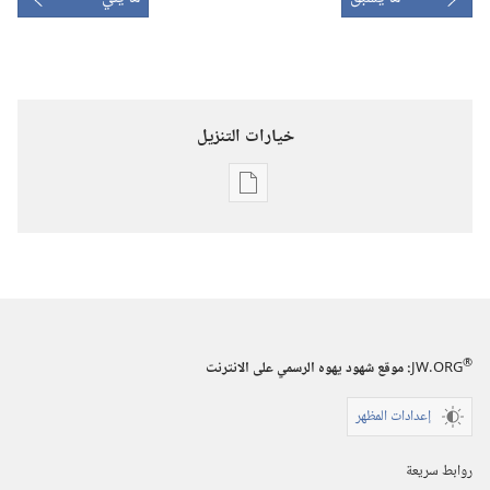
خيارات التنزيل
خيارات
تنزيل
الاصدارات
برج
المراقبة
‏‎آذار/
®
JW.ORG
:‏ موقع شهود يهوه الرسمي على الانترنت
مارس‏
إعدادات المظهر
روابط سريعة