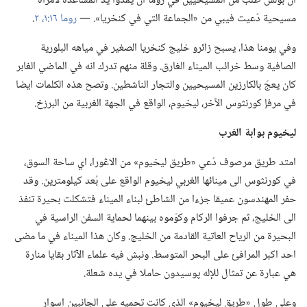
ان بولس طلب من المسيحيين في روما ان يمدّوا يد المساعدة لامرأة
مسيحية دُعيت فيبي من «الجماعة التي في كنخريا».‏ —‏
روما ١٦:‏١،‏ ٢
‏.‏
وفي يومنا هذا،‏ يسبح زائرو خليج كنخريا الصغير في مياهه البلورية
الصافية وسط خرائب الميناء الغارق.‏ وقلة منهم تدرك انه في الماضي الغابر
كان يعجّ بالكارزين المسيحيين والتجار الناشطين.‏ وتصح هذه الكلمات ايضا
في مرفإ كورنثوس الآخر،‏ ليخيوم،‏ الواقع في الجهة الغربية من البرزخ.‏
ليخيوم بوابة الغرب
امتد طريق مرصوف دُعي «طريق ليخيوم» من الاڠورا،‏ اي ساحة السوق،‏
في كورنثوس الى مينائها الغربي ليخيوم الواقع على بُعد كيلومترين.‏ وقد
حفر المهندسون عميقا جزءا من الشاطئ لبناء الميناء فتشكلت بحيرة تنفذ
الى الخليج،‏ ثم جرفوا الركام وكوّموه بينهما لحماية السفن الراسية في
البحيرة من الرياح العاتية القادمة من الخليج.‏ وكان هذا الميناء في ما مضى
احد اكبر المرافئ على البحر المتوسط.‏ ونبش فيه علماء الآثار بقايا منارة
هي عبارة عن تمثال للإله پوسيدون حاملا في يده شعلة.‏
وعلى طول «طريق ليخيوم» الذي كانت تحميه على الجانبين اسوار