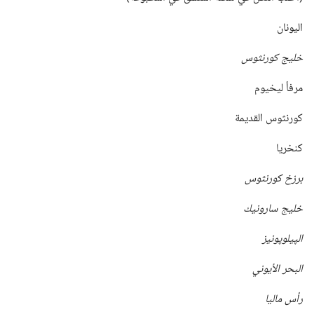
اليونان
خليج كورنثوس
مرفأ ليخيوم
كورنثوس القديمة
كنخريا
برزخ كورنثوس
خليج سارونيك
الپيلوپونيز
البحر الأيوني
رأس ماليا