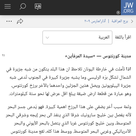
JW.ORG
تسجيل
تغيير
البحث
اظهر
الدخول
لغة
في
القائم
(يفتح
برج المراقبة | ‏‎آذار/مارس‏ ‏‎٢٠٠٩‏
الموقع
JW.‎ORG
نافذة
جديدة)
اقرأ باللغة
مدينة كورنثوس —‏ «سيدة المرفأين»‏
اذا
تأملت في خارطة اليونان تلاحظ ان هذا البلد يتكون من شبه جزيرة في
الشمال تشكّل برّه الرئيسي وما يشبه جزيرة كبيرة في الجنوب تُدعى شبه
جزيرة الپيلوپونيز.‏ ويصل هذين الجزئين واحدهما بالآخر برزخ كورنثوس،‏
وهو عبارة عن قطعة ارض ضيقة يبلغ اقل عرض لها نحو ستة كيلومترات.‏
وثمة سبب آخر يضفي على هذا البرزخ اهمية كبيرة.‏ فهو يُدعى جسر البحر
لأنه يفصل بين خليج سارونيك شرقا الذي ينفذ الى بحر إيجه وشرقي البحر
المتوسط،‏ وبين خليج كورنثوس غربا الذي يتصل بالبحر الأيوني والبحر
الأدرياتيكي وغربي البحر المتوسط.‏ ووسط هذا كله،‏ تقع مدينة كورنثوس