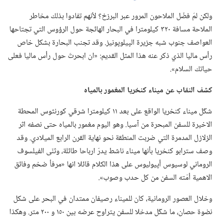
ولكن لمَ فضّل الملاحون المرور عبر البرزخ؟‏ لأنهم تفادوا بذلك مخاطر
الملاحة مسافة ٣٢٠ كيلومترا في البحار الهائجة حول الرؤوس التي تجتاحها
العواصف جنوب شبه جزيرة الپيلوپونيز.‏ وقد تجنب البحارة بشكل خاص
رأس ماليا الذي ذكر عنه هذا المثل القديم:‏ «ان ابحرتَ حول رأس ماليا فعلى
حياتك السلام».‏
كشف النقاب عن ميناء كنخريا المغمور بالمياه
شكّل ميناء كنخريا الواقع على بعد ١١ كيلومترا شرقي كورنثوس المحطة
الاخيرة للسفن المبحرة من آسيا.‏ وهو اليوم مغمور بالمياه حتى نصفه اثر
الزلازل المدمرة التي ضربت المنطقة نحو نهاية القرن الرابع الميلادي.‏ وقد
وصف سترابو كنخريا بأنها ميناء ناشط يدرّ ارباحا طائلة،‏ وثنّى الفيلسوف
الروماني لوسيوس أپيوليوس على هذا الكلام قائلا انها «مرفأ ضخم وفائق
الاهمية أمّته السفن من كل حدب وصوب».‏
وخلال العصور الرومانية،‏ كان للميناء رصيفان ممتدان في البحر على شكل
نضوة حصان،‏ ما شكّل مدخلا للسفن يتراوح عرضه بين ١٥٠ و ٢٠٠ متر.‏ وهكذا