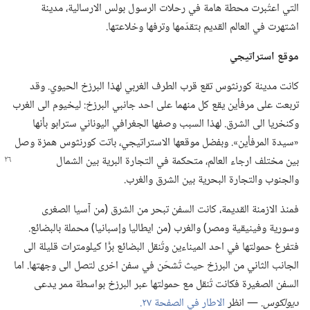
التي اعتُبرت محطة هامة في رحلات الرسول بولس الارسالية،‏ مدينة
اشتهرت في العالم القديم بتقدّمها وترفها وخلاعتها.‏
موقع استراتيجي
كانت مدينة كورنثوس تقع قرب الطرف الغربي لهذا البرزخ الحيوي.‏ وقد
تربعت على مرفأين يقع كل منهما على احد جانبي البرزخ:‏ ليخيوم الى الغرب
وكنخريا الى الشرق.‏ لهذا السبب وصفها الجغرافي اليوناني سترابو بأنها
«سيدة المرفأين».‏ وبفضل موقعها الاستراتيجي،‏ باتت كورنثوس همزة وصل
بين مختلف ارجاء العالم،‏ متحكمة في التجارة البرية بين الشمال
والجنوب والتجارة البحرية بين الشرق والغرب.‏
فمنذ الازمنة القديمة،‏ كانت السفن تبحر من الشرق (‏من آسيا الصغرى
وسورية وفينيقية ومصر)‏ والغرب (‏من ايطاليا وإسبانيا)‏ محملة بالبضائع.‏
فتفرغ حمولتها في احد الميناءين وتُنقل البضائع برًّا كيلومترات قليلة الى
الجانب الثاني من البرزخ حيث تُشحَن في سفن اخرى لتصل الى وجهتها.‏ اما
السفن الصغيرة فكانت تُنقل مع حمولتها عبر البرزخ بواسطة ممر يدعى
ديولكوس.‏
‏—‏ انظر
الاطار في الصفحة ٢٧.‏