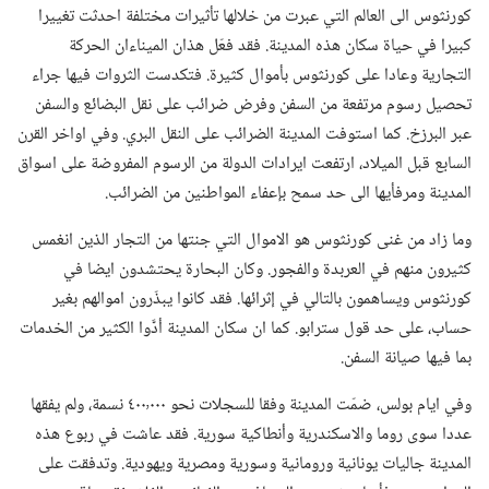
كورنثوس الى العالم التي عبرت من خلالها تأثيرات مختلفة احدثت تغييرا
كبيرا في حياة سكان هذه المدينة.‏ فقد فعّل هذان الميناءان الحركة
التجارية وعادا على كورنثوس بأموال كثيرة.‏ فتكدست الثروات فيها جراء
تحصيل رسوم مرتفعة من السفن وفرض ضرائب على نقل البضائع والسفن
عبر البرزخ.‏ كما استوفت المدينة الضرائب على النقل البري.‏ وفي اواخر القرن
السابع قبل الميلاد،‏ ارتفعت ايرادات الدولة من الرسوم المفروضة على اسواق
المدينة ومرفأيها الى حد سمح بإعفاء المواطنين من الضرائب.‏
وما زاد من غنى كورنثوس هو الاموال التي جنتها من التجار الذين انغمس
كثيرون منهم في العربدة والفجور.‏ وكان البحارة يحتشدون ايضا في
كورنثوس ويساهمون بالتالي في إثرائها.‏ فقد كانوا يبذّرون اموالهم بغير
حساب،‏ على حد قول سترابو.‏ كما ان سكان المدينة أدَّوا الكثير من الخدمات
بما فيها صيانة السفن.‏
وفي ايام بولس،‏ ضمّت المدينة وفقا للسجلات نحو ٤٠٠٬٠٠٠ نسمة،‏ ولم يفقها
عددا سوى روما والاسكندرية وأنطاكية سورية.‏ فقد عاشت في ربوع هذه
المدينة جاليات يونانية ورومانية وسورية ومصرية ويهودية.‏ وتدفقت على