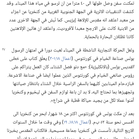
تمكنت سفن وصل طولها الى ٤٠ مترا من ان ترسو في مياه هذا الميناء.‏ وقد
كشفت التنقيبات الاثرية في الجهة الجنوبية الغربية من كنخريا عن اجزاء
من معبد اعتُقد انه مقدِس للإلاهة إيزيس.‏ كما نُبش في الجهة الاخرى عدد
من الابنية كانت على الارجح معبدا لأفروديت.‏ واعتُقد ان هاتين الإلاهتين
كانتا تظللان البحارة بالحماية.‏
ولعل الحركة التجارية الناشطة في الميناء لعبت دورا في امتهان الرسول
بولس صناعة الخيام في كورنثوس.‏ (‏
اعمال ١٨:‏١-‏٣
‏)‏ يعلّق كتاب
على خطى
القديس بولس
‏(‏بالانكليزية)‏:‏ «مع دنو فصل الشتاء،‏ كان العمل يتراكم على
رؤوس صانعي الخيام في كورنثوس الذين عملوا ايضا في صناعة الاشرعة.‏
فبازدحام الميناءين كليهما بالسفن الراسية خلال الشتاء بانتظار صيانتها
وتجهيزها بما تحتاج اليه،‏ لا بد ان باعة لوازم السفن في ليخيوم وكنخريا
أمّنوا عملا لكل من يجيد حياكة قطبة في شراع».‏
بعد ان مكث بولس في كورنثوس اكثر من ١٨ شهرا،‏ ابحر من كنخريا الى
افسس نحو سنة ٥٢ ب‌م.‏ (‏
اعمال ١٨:‏١٨،‏ ١٩
‏)‏ وفي وقت ما خلال السنوات
الاربع التالية،‏ تأسست في كنخريا جماعة مسيحية.‏ فالكتاب المقدس يخبرنا