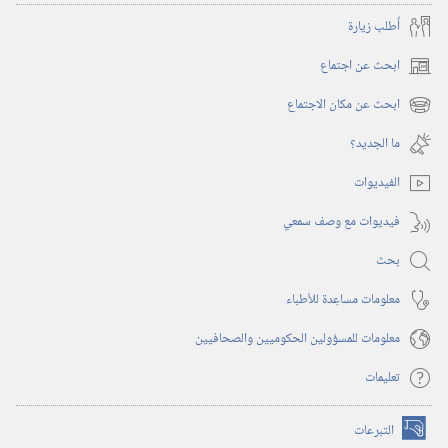
أُطلب زيارة
ابحث عن اجتماع
(يفتح
نافذة
ابحث عن مكان الاجتماع
(يفتح
جديدة)
نافذة
ما الجديد؟‏
جديدة)
الفيديوات
فيديوات مع وصف سمعي
بحث
معلومات مساعِدة للأطباء
معلومات للمسؤولين الحكوميين والصحافيين
تعليمات
التبرعات
(يفتح