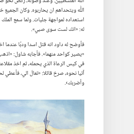
اللّٰه الفلسطيين.‏ وعند وصوله،‏ ركض نح
اللّٰه ويتحداهم ان يحاربوه.‏ وكان الجميع 
استعداده لمواجهة جليات.‏ ولما سمع الملك ش
له:‏ «انك لست سوى صبي».‏
فأوضح له داود انه قتل اسدا ودبّا عندما اخ
«يصير كواحد منهما».‏ فأجابه شاول:‏ «اذه
في كيس الرعاة الذي يحمله،‏ ثم اخذ مقلاعه
آتيا نحوه،‏ صرخ قائلا:‏ «تعالَ الي،‏ فأعطي ل
وأضربك›.‏