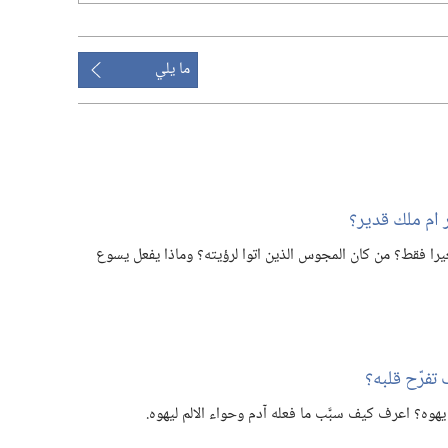
ما يلي
م ملك قدير؟‏
فقط؟‏ من كان المجوس الذين اتوا لرؤيته؟‏ وماذا يفعل يسوع
تفرّح قلبه؟‏
هوه؟‏ اعرف كيف سبَّب ما فعله آدم وحواء الالم ليهوه.‏