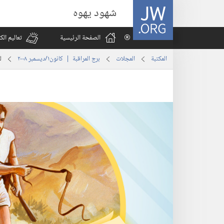
JW.ORG
شهود يهوه
الصفحة الرئيسية
تعاليم ال
المكتبة
المجلات
برج المراقبة | ‏‎كانون١/ديسمبر‏ ‏‎٢٠٠٨‏
ل