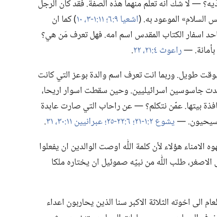
َيه؟‏ —‏ لا شك انه تعلّم منهما هذه الصفة.‏ فقد كان الرجل
السلام» الموعود به.‏ (‏
اشعيا ٩:‏٦؛‏
١١:‏١-‏٣،‏
١٠
‏)‏ كما ان
 احد اسفار الكتاب المقدس اسم امه.‏ فهل تعرف مَن هي؟‏
أمانة.‏ —‏
راعوث ٤:‏٢١،‏ ٢٢
‏.‏
بوقت طويل.‏ وربما انت تعرف اسم والدة بوعز التي كانت
دت جاسوسين اسرائيليين.‏ وحين سقطت اسوار اريحا،‏
ذة بيتها.‏ عمّن نتكلم؟‏ —‏ عن راحاب التي صارت عابدة
سيحيون.‏ —‏
يشوع ٢:‏١-‏٢١؛‏
٦:‏٢٢-‏٢٥؛‏
عبرانيين ١١:‏٣٠،‏ ٣١
‏.‏
ه الامناء هؤلاء لأن كلمة اللّٰه اوصت الوالدين ان يفعلوا
ى الاصغر،‏ طلب اللّٰه من نبيّه صموئيل ان يختاره ملكا
م الى اخوته الثلاثة الاكبر سنا الذين يحاربون اعداء