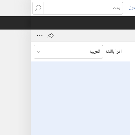
خول
بحث
اقرأ باللغة