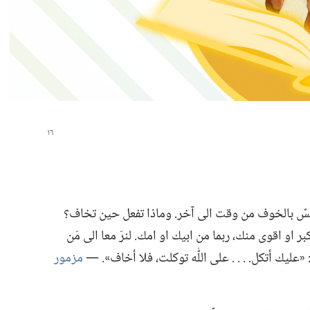
 بالخوف من وقت الى آخر.‏ وماذا تفعل حين تخاف؟‏
اقوى منك،‏ ربما من ابيك او امك.‏ لنرَ معا الى مَن
 «عليك أتكل.‏ .‏ .‏ .‏ على اللّٰه توكلت،‏ فلا أخاف».‏ —‏
مزمور