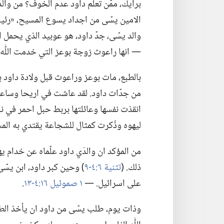
برأيك،‏ ممّن تعلّم داود عدم الخوف؟‏ من والد
الامين يسّى من اجداد يسوع المسيح،‏ «رئيس 
والد يسّى،‏ جدّ داود،‏ هو عوبيد الذي يحمل
—‏ انها راعوث زوجة بوعز التي خدمت اللّٰه ب
بالطبع،‏ مات بوعز وراعوث قبل ولادة داود 
من جدّات داود.‏ لقد عاشت في اريحا وساع
انقذت نفسها وعائلتها بربط حبل احمر في ناف
ليهوه وذُكرت كمثال للشجاعة يقتدي به الم
من المؤكد ان والدَي داود علّماه عن خدام يهو
ذلك.‏ (‏
تثنية ٦:‏٤-‏٩
‏)‏ وحين كبر داود،‏ ابن يسّ
على اسرائيل.‏ —‏
١ صموئيل ١٦:‏٤-‏١٣
‏.‏
وذات يوم،‏ طلب يسّى من داود ان يأخذ الطعا