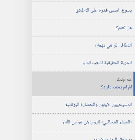
يسوع:‏ اسمى قدوة على الاطلاق
هل تعلم؟‏
النظافة:‏ لمَ هي مهمة؟‏
الحرية الحقيقية لشعب المايا
علِّم اولادك
لمَ لم يخف داود؟‏
المسيحيون الاولون والحضارة اليونانية
‏‹الشفاء العجائبي› اليوم:‏ هل هو من اللّٰه؟‏
يوم فُكَّ الحزام الاسود