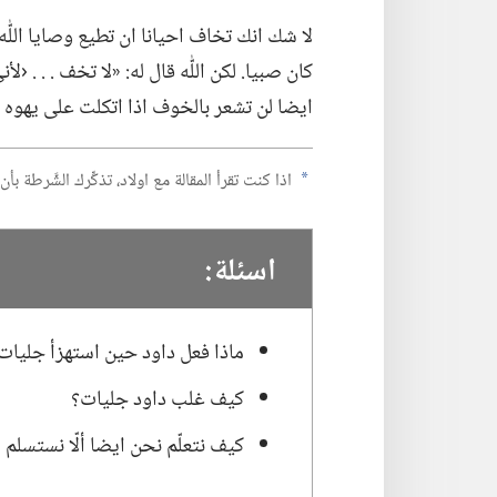
لا شك انك تخاف احيانا ان تطيع وصايا اللّٰ
كان صبيا.‏ لكن اللّٰه قال له:‏ «لا تخف .‏ .‏ .‏ 
ايضا لن تشعر بالخوف اذا اتكلت على يهوه م
اذا كنت تقرأ المقالة مع اولاد،‏ تذكِّرك الشَّرطة ب
a
اسئلة:‏
ماذا فعل داود حين استهزأ جليات ب
كيف غلب داود جليات؟‏
كيف نتعلّم نحن ايضا ألّا نستسلم 