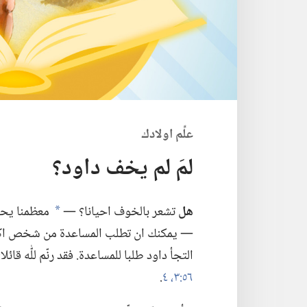
علِّم اولادك
لمَ لم يخف داود؟‏
هل
تشعر بالخوف احيانا؟‏ —‏
معظمنا يحسّ
a
—‏ يمكنك ان تطلب المساعدة من شخص اكبر او 
التجأ داود طلبا للمساعدة.‏ فقد رنّم للّٰه قائلا:‏
٥٦:‏٣،‏ ٤
‏.‏