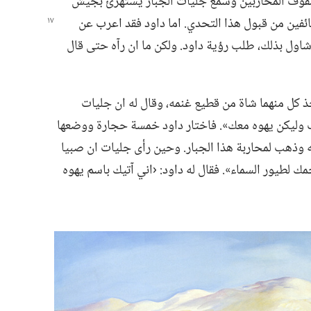
و صفوف المحاربين وسمع جليات الجبار يستهزئ بجيش
خائفين من
قبول هذا التحدي.‏ اما داود فقد اعرب عن
اول بذلك،‏ طلب رؤية داود.‏ ولكن ما ان رآه حتى قال
ذ كل منهما شاة من قطيع غنمه،‏ وقال له ان جليات
ب وليكن يهوه معك».‏ فاختار داود خمسة حجارة ووضعها
 وذهب لمحاربة هذا الجبار.‏ وحين رأى جليات ان صبيا
حمك لطيور السماء».‏ فقال له داود:‏ ‹اني آتيك باسم يهوه