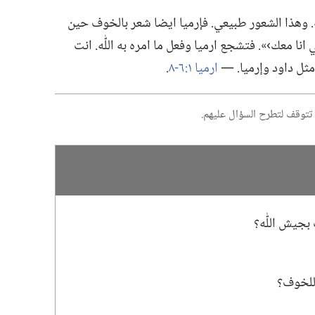
ه.‏ وهذا الشعور طبيعي.‏ فإرميا ايضا شعر بالخوف حين
‹لأني انا معك›».‏ فتشجع ارميا وفعل ما امره به اللّٰه.‏ انت
ثل داود وإرميا.‏ —‏
ارميا ١:‏٦-‏٨
‏.‏
أن تتوقف لتطرح السؤال عليهم.‏
جيش اللّٰه؟‏
للخوف؟‏