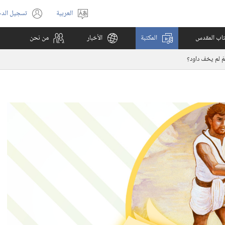
العربية
تسجيل الد
اختر
(يفتح
اللغة
نافذة
كتاب المقدس
المكتبة
الأخبار
من نحن
جديدة)
مَ لم يخف داود؟‏