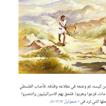
 كيسه،‏ ثم وضعه في مقلاعه وقذفه.‏ فأصاب الفلسطي
ات،‏ فزعوا وهربوا.‏ فلحق بهم الاسرائيليون وانتصروا
ملها التي ترد في
١ صموئيل ١٧:‏١٢-‏٥٤
‏.‏