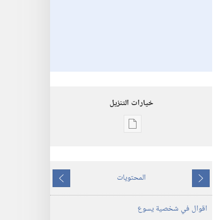
خيارات التنزيل
خيارات
تنزيل
الاصدارات
برج
المحتويات
المراقبة
ما
ما
‏‎كانون١/
يسبق
يلي
اقوال في شخصية يسوع
ديسمبر‏