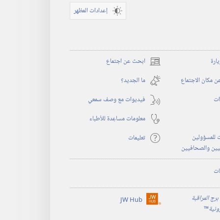
إعدادات المظهر
يارة
ابحث عن اجتماع
(يفتح
نافذة
 مكان الاجتماع
ما الجديد؟‏
جديدة)
ات
فيديوات مع وصف سمعي
معلومات مساعِدة للأطباء
 للمسؤولين
تعليمات
يين والصحافيين
ات
برج المراقبة
JW Hub
(يفتح
رونية
™
نافذة