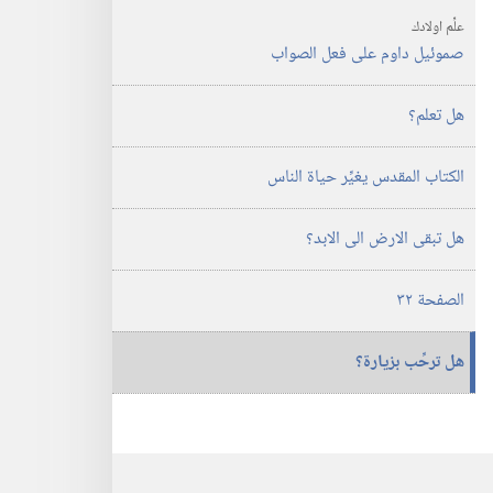
علِّم اولادك
صموئيل داوم على فعل الصواب
هل تعلم؟‏
الكتاب المقدس يغيِّر حياة الناس
هل تبقى الارض الى الابد؟‏
الصفحة ٣٢
هل ترحِّب بزيارة؟‏