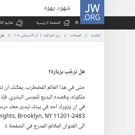
JW.ORG
شهود يهوه
الصفحة الرئيسية
تعاليم ال
المكتبة
المجلات
برج المراقبة | ‏‎آب/أغسطس‏ ‏‎٢٠٠٨‏
هل ت
هل ترحِّب بزيارة؟‏
حتى في هذا العالم المضطرب،‏ يمكنك ان تنا
ملكوته،‏ وقصده البديع للجنس البشري.‏ فإذ
في ان يزورك احد في بيتك ليدير معك درسا
الى العنوان الملائم المدرج في الصفحة ٤.‏