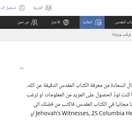
العربية
تسجيل الد
اختر
(يفتح
اللغة
نافذة
كتاب المقدس
المكتبة
الأخبار
من نحن
جديدة)
رحِّب بزيارة؟‏
ل السعادة من معرفة الكتاب المقدس الدقيقة عن الله،‏
ا كنت تودّ الحصول على المزيد من المعلومات او ترغب
 مجانيا في الكتاب المقدس،‏ فاكتب من فضلك الى
‏3‏8‏4‏2‏-‏1‏0‏2‏1‏1‏ ‏Y‏N‏ ‎,‏n‏y‏l‏k‏o‏o‏r‏B‏ ‎,‏s‏t‏h‏g‏i‏e‏H‏ ‏a‏i‏b‏m‏u‏l‏o‏C‏ ‏5‏2‏ ‎,‏s‏e‏s‏s‏e‏n‏t‏i‏W‏ ‏s‏’‏h‏a‏v‏o‏h‏e‏J‏ او