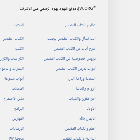
®
JW.ORG
:‏ موقع شهود يهوه الرسمي على الانترنت
تعاليم الكتاب المقدس
المكتبة
انت تسأل والكتاب المقدس يجيب
الكتاب المقدس
شرح آيات من الكتاب المقدس
الكتب
دروس خصوصية في الكتاب المقدس
الكراسات والكرا
أدوات لدرس الكتاب المقدس
النشرات والدعوا
السعادة وراحة البال
أبواب متنوعة
الزواج والعائلة
المجلات
المراهقون والشباب
دليل الاجتماع
الأولاد
البرامج
الايمان باللّٰه
الفهارس
العلم والكتاب المقدس
الإرشادات
التاريخ والكتاب المقدس
محطة‏ ‏JW