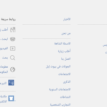
الأخبار
روابط سريعة
أُطلب ز
من نحن
ابحث عن
(يفتح
الاسئلة الشائعة
ريس
نافذة
الفيديو
أُطلب زيارة
جديدة)
ت
بحث
اتصل بنا
الجولات في بيوت إيل
معلومات
الحكوم
الاجتماعات
الذكرى
التبرع
(يفتح
الاجتماعات السنوية
نافذة
جديدة)
مكتبة 
النشاطات
(يفتح
الالكت
التجارب الشخصية
نافذة