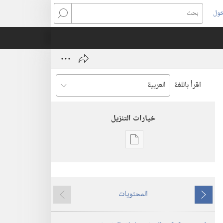
خول
بحث
اقرأ باللغة
خيارات التنزيل
خيارات
تنزيل
الاصدارات
برج
المحتويات
المراقبة
ما
ما
‏‎آب/
يسبق
يلي