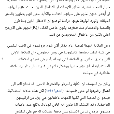
عميقا في نمو طفلها.‏ تذكر وثيقة صادرة عن برنامج منظمة الصحة العالمية
حول الصحة العقلية:‏ «تُظهر الابحاث ان الاطفال الذين تخلّت عنهم امهاتهم
او أُبعدوا عنهن تخيّم على حياتهم التعاسة والكآبة،‏ حتى انهم يصابون بالذعر
احيانا».‏ وتورد الوثيقة عينها دراسة توضح ان الاطفال الذين يحاطون
بالمحبة والاهتمام منذ صغرهم يكون حاصل الذكاء (‏‏Q‏I‏)‏ لديهم على الارجح
اعلى بكثير من الاطفال المحرومين من ذلك.‏
وعن المكانة المهمة لمحبة الام،‏ يذكر ألان شور،‏ بروفسور في الطب النفسي
في كلية الطب بجامعة كاليفورنيا في لوس انجلوس:‏ «ان العلاقة الاولى
التي ينميها الطفل،‏ اي العلاقة التي تربطه بأمه،‏ هي نموذج لعلاقاته
المستقبلية اذ انها تؤثر جذريا وبشكل دائم في قدرته على بناء اية علاقة
عاطفية في حياته».‏
ولكن من المؤسف ان الكآبة والمرض والضغوط الاخرى قد تدفع الام الى
اهمال رضيعها او حتى ‹نسيانه›.‏ (‏
اشعيا ٤٩:‏١٥
‏)‏ لكنّ هذه حالات استثنائية.‏
فيبدو ان المحبة التي تكنها الامهات لأطفالهن هي جزء من تركيبتهن
العاطفية.‏ وقد اكتشف الباحثون انه خلال الولادة،‏ يرتفع عند الامهات
مستوى هرمون يُدعى اكسيتوسين يحفز عضلات الرحم على التقلص