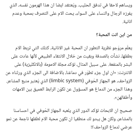
ويساهم لاحقا في تدفق الحليب.‏ ويُعتقد ايضا ان هذا الهرمون نفسه،‏ الذي
يفرزه الرجال والنساء على السواء،‏ يحث الام على التصرف بمحبة وعدم
انانية.‏
من اين اتت المحبة؟‏
يعلّم مروّجو نظرية التطور ان المحبة غير الانانية،‏ كتلك التي تربط الام
بطفلها،‏ نشأت بالصدفة وبقيت من خلال الانتقاء الطبيعي لأنها عادت على
البشر بالمنفعة.‏ على سبيل المثال،‏ تؤكد
مجلة الامومة
‏(‏بالانكليزية)‏ على
الانترنت:‏ «ان اول جزء تطوّر في دماغنا،‏ بالاضافة الى الجزء الذي ورثناه عن
الزواحف،‏ هو الجهاز الحُوفي (‏‏m‏e‏t‏s‏y‏s‏ ‏c‏i‏b‏m‏i‏l‏)‏ الذي يُعتبر منبع المشاعر.‏
وهذا الجزء من الدماغ هو المسؤول عن تكوّن الرابط العميق بين الامهات
وأطفالهن».‏
صحيح ان الابحاث تؤكد الدور الذي يلعبه الجهاز الحُوفي في احساسنا
بالمشاعر،‏ ولكن هل يبدو لك منطقيا ان تكون محبة الام لطفلها ناجمة عن نمو
عرضي لدماغ الزواحف؟‏!‏