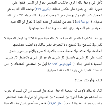
تأمل في وجهة نظر اخرى.‏ فالكتاب المقدس يقول ان البشر خُلقوا على
صورة الله،‏ اي بقدرة على عكس صفاته.‏ (‏
تكوين ١:‏٢٧
‏)‏ وصفة الله الغالبة هي
المحبة.‏ كتب الرسول يوحنا:‏ «مَن لا يحب لم يعرف الله».‏ ولماذا؟‏ «لأن الله
محبة».‏ (‏
١ يوحنا ٤:‏٨
‏)‏ لاحظ من فضلك ان هذه الآية لا تقول ان الله
لديه
محبة،‏ بل
هو
المحبة عينها.‏ انه مصدر هذه الصفة ومنبعها.‏
ويصف الكتاب المقدس المحبة قائلا:‏ «المحبة طويلة الاناة ولطيفة.‏ المحبة لا
تغار،‏ ولا تتبجح،‏ ولا تنتفخ،‏ ولا تتصرف بغير لياقة،‏ ولا تطلب مصلحتها
الخاصة،‏ ولا تحتد.‏ ولا تحفظ حسابا بالاذية.‏ لا تفرح بالإثم،‏ بل تفرح بالحق.‏
تصبر على كل شيء،‏ وتصدّق كل شيء،‏ وترجو كل شيء،‏ وتحتمل كل شيء.‏
المحبة لا تفنى ابدا».‏ (‏
١ كورنثوس ١٣:‏٤-‏٨
‏)‏ فهل من المنطقي الاعتقاد ان انبل
الصفات قاطبة هي وليدة الصدفة العمياء؟‏!‏
كيف يؤثّر ذلك فيك؟‏
اثناء قراءتك لأوصاف المحبة الرائعة اعلاه،‏ هل تمنيت من كل قلبك لو يعرب
لك احدهم عن هذا النوع من المحبة؟‏ من الطبيعي ان تراودك هذه المشاعر.‏
والسبب هو اننا «ذرية الله».‏ (‏
اعمال ١٧:‏٢٩
‏)‏ فنحن
مصمَّمون
لنيل هذه المحبة