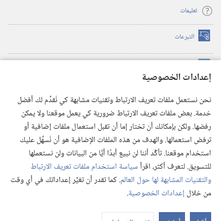
تعليمات
التبرعات
(يفتح
نافذة
جديدة)
مكتبة برج المراقبة الالكترونية
™
(يفتح
إعدادات الخصوصية
نافذة
JW Hub
جديدة)
(يفتح
نحن نستعمل ملفات تعريف الارتباط وتقنيات مشابهة كي نُقدِّم لك أفضل
نافذة
®
خدمة. بعض ملفات تعريف الارتباط ضرورية كي يعمل موقعنا ولا يمكن
تطبيق
JW Library
جديدة)
رفضها. ولكن بإمكانك أن تختار إما أن تقبل استعمال ملفات إضافية أو
مكتبة برج المراقبة
ترفض استعمالها. والهدف من هذه الملفات الإضافية هو أن نُسهِّل عليك
استخدام موقعنا. تأكَّد أننا لن نبيع أبدًا أيًّا من البيانات ولن نستعملها
للتسويق. لتعرف أكثر، اقرأ
سياسة استخدام ملفات تعريف الارتباط
والتقنيات المشابهة لها حول العالم
. كما تقدر أن تغيِّر إعداداتك في أي وقت
Copyright
© 2026 .Watch Tower Bible and Tract Society of Pennsylvania
من خلال
إعدادات الخصوصية
.
شروط الاستخدام
|
سياسة الخصوصية
|
إعدادات الخصوصية
عر
الم