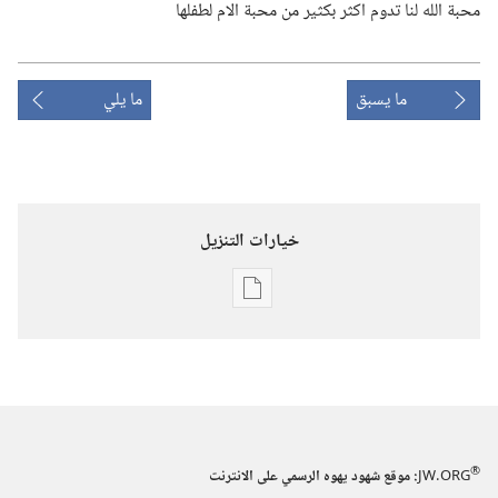
محبة الله لنا تدوم اكثر بكثير من محبة الام لطفلها
ما يسبق
ما يلي
خيارات التنزيل
خيارات
تنزيل
الاصدارات
برج
المراقبة
‏‎أيار/
®
JW.ORG
:‏ موقع شهود يهوه الرسمي على الانترنت
مايو‏