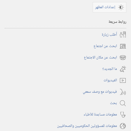
إعدادات المظهر
روابط سريعة
أُطلب زيارة
ابحث عن اجتماع
(يفتح
نافذة
ابحث عن مكان الاجتماع
(يفتح
جديدة)
نافذة
ما الجديد؟‏
جديدة)
الفيديوات
فيديوات مع وصف سمعي
بحث
معلومات مساعِدة للأطباء
معلومات للمسؤولين الحكوميين والصحافيين