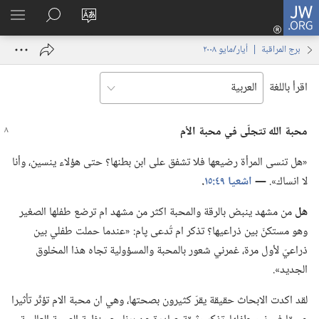
JW.ORG
تسجيل
تغيير
البحث
اظهر
الدخول
لغة
في
القائم
(يفتح
برج المراقبة | ‏‎أيار/مايو‏ ‏‎٢٠٠٨‏
الموقع
JW.‎ORG
نافذة
جديدة)
اقرأ باللغة
محبة الله تتجلّى
في
محبة الأم
‏«هل تنسى المرأة رضيعها فلا تشفق على ابن بطنها؟‏ حتى هؤلاء ينسين،‏ وأنا
لا انساك».‏
‏—‏
اشعيا ٤٩:‏١٥
‏.‏
هل
من مشهد ينبض بالرقة والمحبة اكثر من مشهد ام ترضع طفلها الصغير
وهو مستكنّ بين ذراعيها؟‏ تذكر ام تُدعى پام:‏ «عندما حملت طفلي بين
ذراعيّ لأول مرة،‏ غمرني شعور بالمحبة والمسؤولية تجاه هذا المخلوق
الجديد».‏
لقد اكدت الابحاث حقيقة يقرّ كثيرون بصحتها،‏ وهي ان محبة الام تؤثّر تأثيرا