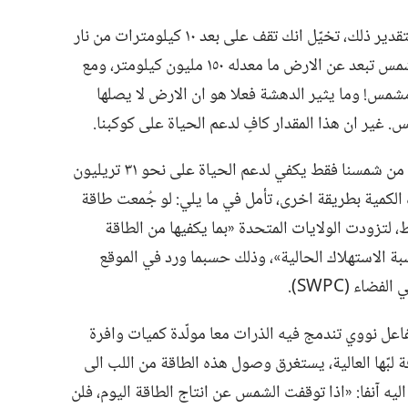
وما هي كمية الطاقة التي تقذفها الشمس؟‏ لتقدير ذلك،‏ تخيّل انك تقف على بعد ١٠ كيلومترات من نار
متأججة،‏ فهل تشعر بدفئها؟‏ طبعا لا.‏ لكن الشمس تبعد عن الارض ما معدله ١٥٠ مليون كيلومتر،‏ ومع
شمس!‏ وما يثير الدهشة فعلا هو ان الارض لا يصلها
 غير ان هذا المقدار كافٍ لدعم الحياة على كوكبنا.‏
ويقدّر العلماء ان اجمالي الطاقة التي تنبعث من شمسنا فقط يكفي لدعم الحياة على نحو ٣١ تريليون
كمية بطريقة اخرى،‏ تأمل في ما يلي:‏ لو جُمعت طاقة
،‏ لتزودت الولايات المتحدة «بما يكفيها من الطاقة
 على اساس نسبة الاستهلاك الحالية»،‏ وذلك حسبما ورد في الموقع
C‏P‏W‏S‏)‏.‏
اعل نووي تندمج فيه الذرات معا مولّدة كميات وافرة
بّها العالية،‏ يستغرق وصول هذه الطاقة من اللب الى
ليه آنفا:‏ «اذا توقفت الشمس عن انتاج الطاقة اليوم،‏ فلن