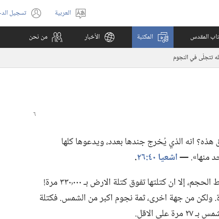
العربية
تسجيل الد
اختر
(يفتح
اللغة
نافذة
كتاب المقدس
المكتبة
الأخبار
من نحن
جديدة)
له تتجلّى في النجوم
ق هذه؟‏ انه الذي يُخرج جندها بعدد،‏ ويدعوها كلها
د منها».‏
‏—‏
اشعيا ٤٠:‏٢٦
‏.‏
ان الشمس ليست سوى نجم متوسط الحجم،‏ إلا ان كتلتها تفوق كتلة الارض بـ‍ ٣٣٠٬٠٠٠ مرة!‏
‏ ولكن من جهة اخرى،‏ ثمة نجوم اكبر من الشمس.‏ فكتلة