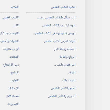
تعاليم الكتاب المقدس
المكتبة
انت تسأل والكتاب المقدس يجيب
الكتاب المقدس
شرح آيات من الكتاب المقدس
الكتب
دروس خصوصية في الكتاب المقدس
الكراسات والكرا
أدوات لدرس الكتاب المقدس
النشرات والدعوا
السعادة وراحة البال
أبواب متنوعة
الزواج والعائلة
المجلات
المراهقون والشباب
دليل الاجتماع
الأولاد
البرامج
الايمان باللّٰه
الفهارس
العلم والكتاب المقدس
الإرشادات
التاريخ والكتاب المقدس
محطة‏ ‏JW
الفيديوات