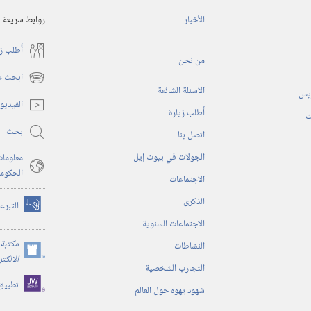
الأخبار
روابط سريعة
أُطلب ز
من نحن
ابحث عن
(يفتح
الاسئلة الشائعة
ريس
نافذة
الفيديو
أُطلب زيارة
جديدة)
ت
بحث
اتصل بنا
الجولات في بيوت إيل
معلومات
الحكوم
الاجتماعات
الذكرى
التبرع
(يفتح
الاجتماعات السنوية
نافذة
جديدة)
مكتبة 
النشاطات
(يفتح
الالكت
التجارب الشخصية
نافذة
تطبيق
جديدة)
شهود يهوه حول العالم