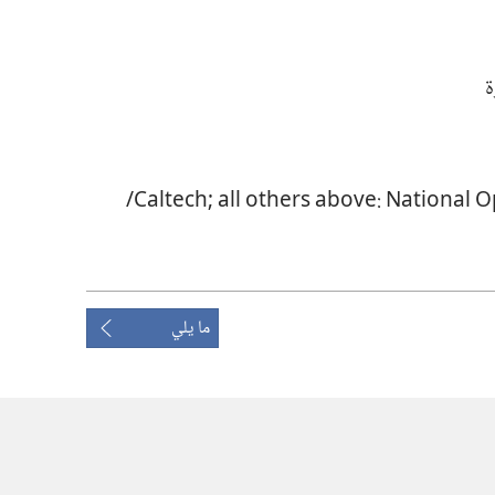
‏s‏e‏i‏r‏o‏t‏a‏v‏r‏e‏s‏b‏O‏ ‏y‏m‏o‏n‏o‏r‏t‏s‏A‏ ‏l‏a‏c‏i‏t‏p‏O‏ ‏l‏a‏n‏o‏i‏t‏a‏N‏ :‏e‏v‏o‏b‏a‏ ‏s‏r‏e‏h‏t‏o‏ ‏l‏l‏a‏ ;‏h‏c‏e‏t‏l‏a‏C‏/‏
ما يلي