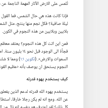
تُلمس على الارض الآثار المهمة الناجمة عن ذلك إلا بعد ٠٬٠٠٠
فإذا كانت هذه هي حال الشمس،‏ فما القول ف
ليلة صافية؟‏ فكل نجم منها ينتج،‏ مثل الشمس
بلايين وبلايين من هذه النجوم في الكون.‏
فمن اين اتت كل هذه النجوم؟‏ يعتقد معظم الب
فجأة الى الوجود قبل 
السموات والارض».‏ (‏
تكوين ١:‏١
‏)‏ ومما لا 
النجوم يستحق ان يوصف بأنه ‹عظيم القوة›
كيف يستخدم يهوه قدرته
يستخدم يهوه الله قدرته لدعم الذين يفعلون
عن الله.‏
ومع انه لم يكن رجلا خارقا،‏ استطا
كل ذلك؟‏ لقد اعترف هو بنفسه انه نال من ال