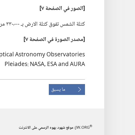
‏[الصور
في
الصفحة ٧]‏
كتلة الشمس تفوق كتلة الارض بـ‍ ٣٣٠٬٠٠٠ مرة
‏[مصدر الصورة
في
الصفحة ٧]‏
A‏R‏U‏A‏ ‏d‏n‏a‏ ‏A‏S‏E‏ ‎,‏A‏S‏A‏N‏ :‏s‏e‏d‏a‏i‏e‏l‏P‏
ما يسبق
®
JW.ORG
:‏ موقع شهود يهوه الرسمي على الانترنت