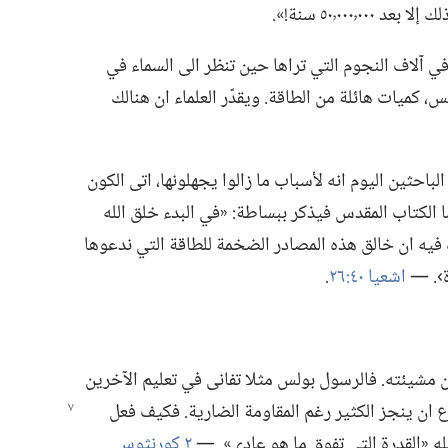
٥٠٬٠٠ سنة!‏».‏
ي آلاف النجوم التي تراها حين تنظر الى السماء في
،‏ كميات هائلة من الطاقة.‏ ويقدّر العلماء ان هنالك
احثين اليوم انه لأسباب ما زالوا يجهلونها،‏ اتى الكون
نحو ١٤ بليون سنة.‏ اما الكتاب المقدس فيذكر ببساطة:‏ «في البدء خلق الله
شك فيه ان خالق هذه المصادر الضخمة للطاقة التي ندعوها
.‏ —‏
اشعيا ٤٠:‏٢٦
‏.‏
 مشيئته.‏ فالرسول بولس مثلا تفانى في تعليم الآخرين
ع ان ينجز الكثير رغم المقاومة الضارية.‏ فكيف فعل
له «القدرة التي تفوق ما هو عادي».‏ —‏
٢ كورنثوس