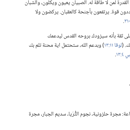
القدرة لمن لا طاقة له.‏ الصبيان يعيون ويكلّون،‏ والشبان
ددون قوة.‏ يرتفعون بأجنحة كالعقبان.‏ يركضون ولا
‏.‏
على ثقة بأنه سيزودك بروحه القدس ليدعمك
‏ (‏
لوقا ١١:‏١٣
‏)‏ وبدعم الله،‏ ستحتمل اية محنة تلم بك
٤:‏١٣
‏.‏
 مجرة حلزونية،‏ نجوم الثُّرَيا،‏ سديم الجبار،‏ مجرة