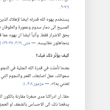
٤:‏٧-‏٩
‏.‏
يستخدم يهوه الله قدرته ايضا لإهلاك الذين
المسيح الى دمار سدوم وعمورة والطوفان في
بحق الاشرار فقط.‏ وأنبأ ايضا ان يهوه عم
يتجاهلون مقاييسه.‏ —‏
متى ٢٤:‏٣،‏
٣٧-‏٣٩؛‏
لوقا
كيف يؤثّر ذلك فيك؟‏
بعدما تأملت في قدرة الله الجلية في النجوم
سمواتك،‏ عمل اصابعك،‏ القمر والنجوم التي ه
تعتني به؟‏».‏ —‏
مزمور ٨:‏٣،‏ ٤
‏.‏
حقا،‏ ان ادراكنا مدى صغرنا مقارنة بالكون ا
يدفعنا ذلك الى الاحساس بالضعف او العجز.‏