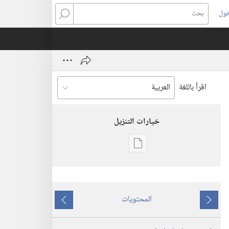
خول
بحث
اقرأ باللغة
خيارات التنزيل
خيارات
تنزيل
الاصدارات
برج
المحتويات
المراقبة
ما
ما
‏‎أيار/
يسبق
يلي