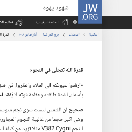
JW.ORG
شهود يهوه
الصفحة الرئيسية
تعاليم ال
المكتبة
المجلات
برج المراقبة | ‏‎أيار/مايو‏ ‏‎٢٠٠٨‏
قدرة ال
قدرة الله تتجلّى
في
النجوم
‏«ارفعوا عيونكم الى العلاء وانظروا.‏ مَن خل
بأسماء.‏ لشدة طاقته وعظمة قوته لا يُفقد اح
صحيح
وهي اكبر حجما من غالبية النجوم المجاورة.
النجم ‏i‏n‏g‏y‏C‏ ‏2‏8‏3‏V‏ مثلا تزيد عن كتلة الشمس بـ‍ ٢٧ مرة على الاقل.‏