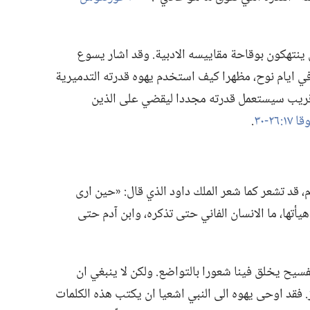
 ينتهكون بوقاحة مقاييسه الادبية.‏ وقد اشار يسوع
 ايام نوح،‏ مظهرا كيف استخدم يهوه قدرته التدميرية
ا قريب سيستعمل قدرته مجددا ليقضي على الذين
 ١٧:‏٢٦-‏٣٠
‏.‏
،‏ قد تشعر كما شعر الملك داود الذي قال:‏ «حين ارى
يأتها،‏ ما الانسان الفاني حتى تذكره،‏ وابن آدم حتى
لفسيح يخلق فينا شعورا بالتواضع.‏ ولكن لا ينبغي ان
 فقد اوحى يهوه الى النبي اشعيا ان يكتب هذه الكلمات