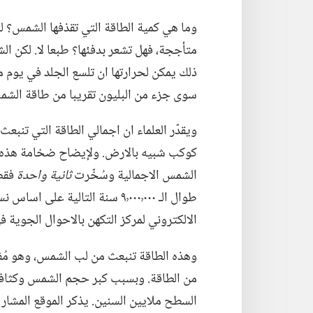
ذلك يمكن لحرارتها ان تلسع الجلد في يوم م
سوى جزء من البليون تقريبا من طاقة الشمس.‏
كوكب شبيه بالارض.‏ ولإيضاح ضخامة هذه ال
الشمس الاجمالية وسُخّرت
ثانية واحدة
فقط
طوال الـ‍ ٩٬٠٠٠٬٠٠٠ سنة التالية
الالكتروني لمركز التكهن بالاحوال الجوية في الفضاء (‏‏
وهذه الطاقة تنبعث من لب الشمس،‏ وهو مُف
من الطاقة.‏ وبسبب كبر حجم الشمس وكثافة ل
السطح ملايين السنين.‏ يذكر الموقع المشار ا