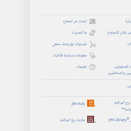
يارة
ابحث عن اجتماع
(يفتح
نافذة
 مكان الاجتماع
ما الجديد؟‏
جديدة)
ات
فيديوات مع وصف سمعي
معلومات مساعِدة للأطباء
 للمسؤولين
تعليمات
يين والصحافيين
ات
برج المراقبة
JW Hub
(يفتح
رونية
™
نافذة
®
جديدة)
JW Library
مكتبة برج المراقبة