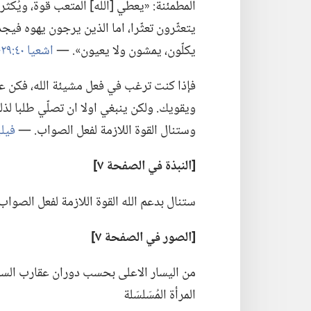
المطمئنة:‏ «يعطي [الله] المتعب قوة،‏ ويُكثر 
يتعثّرون تعثّرا،‏ اما الذين يرجون يهوه فيج
يكلّون،‏ يمشون ولا يعيون».‏ —‏
اشعيا ٤٠:‏٢٩-‏٣١
فإذا كنت ترغب في فعل مشيئة الله،‏ فكن 
ويقويك.‏ ولكن ينبغي اولا ان تصلّي طلبا لذلك.
وستنال القوة اللازمة لفعل الصواب.‏ —‏
فيلبي 
‏[النبذة
في
الصفحة ٧]‏
ستنال بدعم الله القوة اللازمة لفعل الصواب
‏[الصور
في
الصفحة ٧]‏
من اليسار الاعلى بحسب دوران عقارب الساعة:‏
المرأة المُسَلسَلة