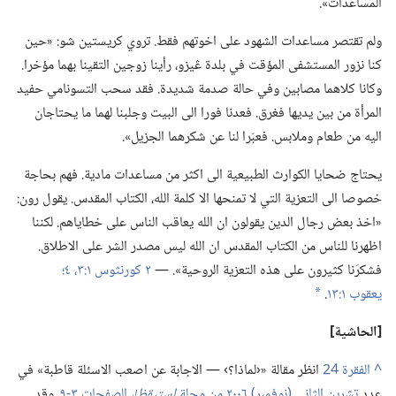
المساعدات».‏
ولم تقتصر مساعدات الشهود على اخوتهم فقط.‏ تروي كريستين شو:‏ «حين
كنا نزور المستشفى المؤقت في بلدة ڠيزو،‏ رأينا زوجين التقينا بهما مؤخرا.‏
وكانا كلاهما مصابين وفي حالة صدمة شديدة.‏ فقد سحب التسونامي حفيد
المرأة من بين يديها فغرق.‏ فعدنا فورا الى البيت وجلبنا لهما ما يحتاجان
اليه من طعام وملابس.‏ فعبّرا لنا عن شكرهما الجزيل».‏
يحتاج ضحايا الكوارث الطبيعية الى اكثر من مساعدات مادية.‏ فهم بحاجة
خصوصا الى التعزية التي لا تمنحها الا كلمة الله،‏ الكتاب المقدس.‏ يقول رون:‏
«اخذ بعض رجال الدين يقولون ان الله يعاقب الناس على خطاياهم.‏ لكننا
اظهرنا للناس من الكتاب المقدس ان الله ليس مصدر الشر على الاطلاق.‏
فشكرَنا كثيرون على هذه التعزية الروحية».‏ —‏
٢ كورنثوس ١:‏٣،‏ ٤؛‏
يعقوب ١:‏١٣
‏.‏
*
‏[الحاشية]‏
^
انظر مقالة «‹لماذا؟‏› —‏ الاجابة عن اصعب الاسئلة قاطبة» في
عدد
تشرين الثاني (‏نوفمبر)‏ ٢٠٠٦ من مجلة
استيقظ!‏،‏
الصفحات ٣-‏٩
‏.‏ وقد