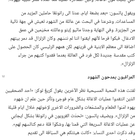
ويقول پاتسون:‏ «بعد بضعة ايام،‏ عدنا الى رانونڠا حاملين المزيد من
المساعدات.‏ وشرعنا في البحث عن عائلة من الشهود تعيش في جهة نائية
من الجزيرة.‏ وفي النهاية وجدنا ماثيو إيتو وعائلته مخيّمين في عمق
الادغال.‏ فبكوا فرحا لأنهم ايقنوا اننا لم ننسَهم.‏ وكان الزلزال قد دمر بيتهم
اضافة الى معظم الابنية في قريتهم.‏ لكن همهم الرئيسي كان الحصول على
كتب مقدسة جديدة لكل فرد في العائلة بعدما فقدوا كتبهم من جراء
الزلزال».‏
المراقبون يمدحون الشهود
لفتت هذه المحبة المسيحية نظر الآخرين.‏ يقول كريڠ توكر:‏ «احد الصحفيين
الذين انتقدوا عمليات الاغاثة بشكل عام فوجئ وتأثر حين علم ان شهود
يهوه امّنوا الطعام والمشمّعات والضرورات الاخرى لإخوتهم خلال ايام قليلة
من الزلزال».‏ ويضيف پاتسون:‏ «تحدّث القرويون في رانونڠا بشكل ايجابي
عن عمليات الاغاثة السريعة التي قمنا بها،‏ وشكَوْا قلة دعم كنائسهم لهم».‏
وقد ذكرت احدى النساء:‏ «كانت هيئتكم هي السبّاقة الى تقديم