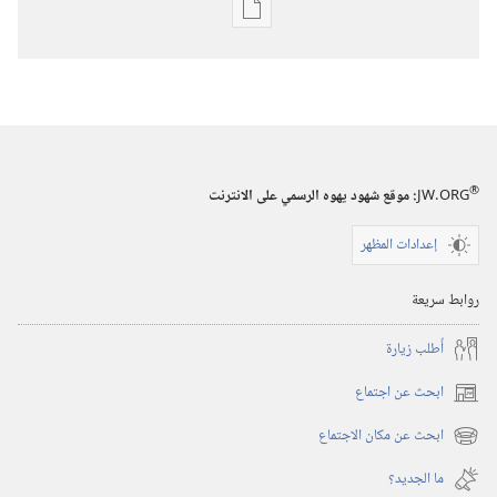
خيارات
تنزيل
الاصدارات
برج
المراقبة
‏‎أيار/
®
JW.ORG
:‏ موقع شهود يهوه الرسمي على الانترنت
مايو‏
إعدادات المظهر
روابط سريعة
أُطلب زيارة
ابحث عن اجتماع
(يفتح
نافذة
ابحث عن مكان الاجتماع
(يفتح
جديدة)
نافذة
ما الجديد؟‏
جديدة)