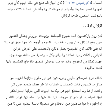
المساء.‏ (‏
١ كورنثوس ١١:‏٢٣-‏٢٦
‏)‏ كان النهار قد طلع في ذلك اليوم كأي يوم
آخر،‏ والشمس مشرقة وأمواج البحر هادئة.‏ وفجأة،‏ في الساعة ٣٩:‏٧ صباحا
بالتوقيت المحلي،‏ ضرب الزلزال.‏
الزلزال اولا .‏ .‏ .‏
كان رون پاركنسون،‏ احد شيوخ الجماعة،‏ وزوجته دوروثي يعدّان الفطور
حين وقع الزلزال.‏ قال رون:‏ «اخذ بيتنا القديم يتأرجح كشجرة جوز الهند،‏ إلا
انه بقي قائما.‏ كان الضجيج يصمّ الآذان.‏ وتحطمت على الارض خزائن
الاواني والاثاث وآنية المائدة والبيانو وكل ما يتحرك من مكانه.‏ وبعد جهد
جهيد تمكنّا من الخروج.‏ وقد جرحت دوروثي قدميها بالزجاج المكسور لأنها
كانت حافية».‏
كذلك هرع المرسلان طوني وكريستين شو الى خارج منزلهما القريب من
منزل پاركنسون.‏ قالت كريستين:‏ «اهتزت الارض بعنف شديد حتى اني
وقعت ارضا ولم استطع النهوض.‏ وكانت البيوت التي جرفها البحر تطفو
فوق المياه بعد ان ضربتها موجة عاتية اقتلعتها من اساساتها.‏ فركب الناس
زوارقهم وراحوا يبحثون بين الحطام في محاولة يائسة للعثور على ناجين.‏