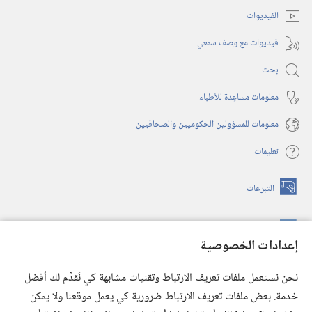
الفيديوات
فيديوات مع وصف سمعي
بحث
معلومات مساعِدة للأطباء
معلومات للمسؤولين الحكوميين والصحافيين
تعليمات
التبرعات
(يفتح
نافذة
جديدة)
مكتبة برج المراقبة الالكترونية
™
(يفتح
إعدادات الخصوصية
نافذة
JW Hub
جديدة)
(يفتح
نحن نستعمل ملفات تعريف الارتباط وتقنيات مشابهة كي نُقدِّم لك أفضل
نافذة
®
خدمة. بعض ملفات تعريف الارتباط ضرورية كي يعمل موقعنا ولا يمكن
تطبيق
JW Library
جديدة)