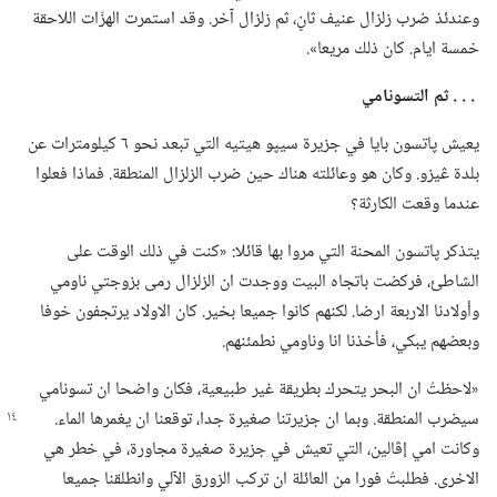
وعندئذ ضرب زلزال عنيف ثانٍ،‏ ثم زلزال آخر.‏ وقد استمرت الهزّات اللاحقة
خمسة ايام.‏ كان ذلك مريعا».‏
‏.‏ .‏ .‏ ثم التسونامي
يعيش پاتسون بايا في جزيرة سيپو هيتيه التي تبعد نحو ٦ كيلومترات عن
بلدة ڠيزو.‏ وكان هو وعائلته هناك حين ضرب الزلزال المنطقة.‏ فماذا فعلوا
عندما وقعت الكارثة؟‏
يتذكر پاتسون المحنة التي مروا بها قائلا:‏ «كنت في ذلك الوقت على
الشاطئ،‏ فركضت باتجاه البيت ووجدت ان الزلزال رمى بزوجتي ناومي
وأولادنا الاربعة ارضا.‏ لكنهم كانوا جميعا بخير.‏ كان الاولاد يرتجفون خوفا
وبعضهم يبكي،‏ فأخذنا انا وناومي نطمئنهم.‏
‏«لاحظتُ ان البحر يتحرك بطريقة غير طبيعية،‏ فكان واضحا ان تسونامي
سيضرب المنطقة.‏ وبما ان جزيرتنا
صغيرة جدا،‏ توقعنا ان يغمرها الماء.‏
وكانت امي إڤالين،‏ التي تعيش في جزيرة صغيرة مجاورة،‏ في خطر هي
الاخرى.‏ فطلبتُ فورا من العائلة ان تركب الزورق الآلي وانطلقنا جميعا