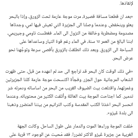
لإنقاذها.‏
‏«بعد ان قطعنا مسافة قصيرة،‏ مرت موجة عارمة تحت الزورق،‏ وإذا بالبحر
يعلو وينخفض.‏ وعندما وصلنا الى الجزيرة التي تعيش فيها امي،‏ وجدناها
مصدومة ومضطربة وخائفة من النزول الى الماء.‏ فغطست ناومي وجيريمي،‏
ابننا البالغ من العمر ١٥ سنة،‏ في الماء رغم قوة التيار وساعداها على
السباحة الى الزورق.‏ وبعد ذلك انطلقتُ بالزورق بأقصى سرعة وتوجَّهنا نحو
عرض البحر.‏
‏«في ذلك الوقت كان البحر قد تراجع الى حد لم اعهده من قبل،‏ حتى ظهرت
الشعاب المرجانية حول الجزر.‏ وفجأة اكتسحت موجة عارمة كلتا الجزيرتين
وغمرتهما،‏ واقتلعت بيت الضيوف القريب من البحر من اساساته ودمرته شر
تدمير.‏ كما اجتاحت الموجة بيت العائلة وأتلفت الكثير من محتوياته.‏ وعندما
انحسر البحر اخذنا الكتب المقدسة وكتب الترانيم من بيتنا المتضرر وذهبنا
الى بلدة ڠيزو».‏
خلفت الموجة وراءها الموت والدمار على طول الساحل.‏ وكانت الجهة
الغربية من جزيرة ڠيزو الاكثر تضررا.‏ فقد مُحيت عن الوجود ١٣ قرية على