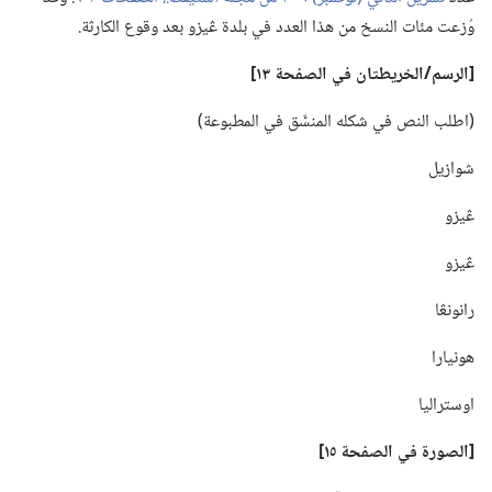
وُزعت مئات النسخ من هذا العدد في بلدة ڠيزو بعد وقوع الكارثة.‏
‏[الرسم/‏الخريطتان
في
الصفحة ١٣]‏
‏(‏اطلب النص في شكله المنسَّق في المطبوعة)‏
شوازيل
ڠيزو
ڠيزو
رانونڠا
هونيارا
اوستراليا
‏[الصورة
في
الصفحة ١٥]‏