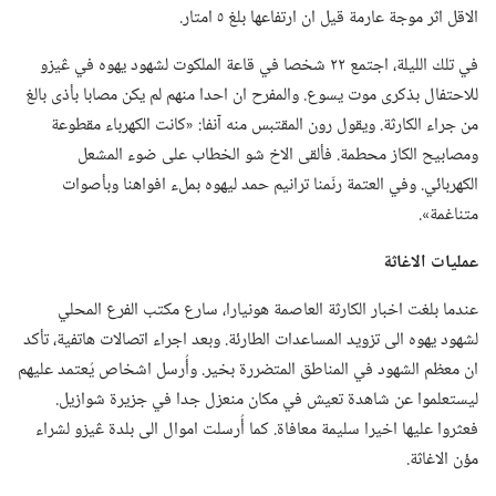
الاقل اثر موجة عارمة قيل ان ارتفاعها بلغ ٥ امتار.‏
في تلك الليلة،‏ اجتمع ٢٢ شخصا في قاعة الملكوت لشهود يهوه في ڠيزو
للاحتفال بذكرى موت يسوع.‏ والمفرح ان احدا منهم لم يكن مصابا بأذى بالغ
من جراء الكارثة.‏ ويقول رون المقتبس منه آنفا:‏ «كانت الكهرباء مقطوعة
ومصابيح الكاز محطمة.‏ فألقى الاخ شو الخطاب على ضوء المشعل
الكهربائي.‏ وفي العتمة رنّمنا ترانيم حمد ليهوه بملء افواهنا وبأصوات
متناغمة».‏
عمليات الاغاثة
عندما بلغت اخبار الكارثة العاصمة هونيارا،‏ سارع مكتب الفرع المحلي
لشهود يهوه الى تزويد المساعدات الطارئة.‏ وبعد اجراء اتصالات هاتفية،‏ تأكد
ان معظم الشهود في المناطق المتضررة بخير.‏ وأُرسل اشخاص يُعتمد عليهم
ليستعلموا عن شاهدة تعيش في مكان منعزل جدا في جزيرة شوازيل.‏
فعثروا عليها اخيرا سليمة معافاة.‏ كما أُرسلت اموال الى بلدة ڠيزو لشراء
مؤن الاغاثة.‏