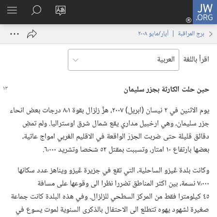
JW.ORG
تسجيل
تغيير
البحث
اظهر
الدخول
لغة
في
القائم
(يفتح
برج المراقبة | ‏‎أيار/مايو‏ ‏‎٢٠٠٨‏
الموقع
JW.‎ORG
نافذة
جديدة)
اقرأ باللغة
حين حلت الكارثة بجزر سليمان
يوم الاثنين في ٢ نيسان (‏ابريل)‏ ٢٠٠٧،‏ هزَّ زلزال بقوة ٨٬١ درجات بعض انحاء
جزر سليمان،‏ وهي ارخبيل مداري يقع شمال شرق اوستراليا.‏ ولم تمضِ
دقائق قليلة حتى ضربت الجزرَ الواقعة في الاقليم الغربي امواج عاتية،‏
بعضها بارتفاع ١٠ امتار،‏ وتسببت بمقتل ٥٢ شخصا وتشريد ٦٬٠٠٠.‏
وكانت بلدة ڠيزو الساحلية،‏ التي تقع في جزيرة ڠيزو ويناهز عدد سكانها
٧٬٠٠٠ نسمة،‏ بين اكثر المناطق تضررا نظرا الى وقوعها على مسافة
٤٥ كيلومترا فقط من المركز السطحي للزلزال.‏ وفي هذه البلدة كانت جماعة
صغيرة لشهود يهوه تتطلع الى الاحتفال بالذكرى السنوية لموت يسوع في