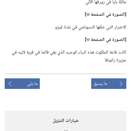
عائلة بايا في زورقها الآلي
‏[الصورة
في
الصفحة ١٥]‏
الاضرار التي خلّفها التسونامي في بلدة ڠيزو
‏[الصورة
في
الصفحة ١٥]‏
كانت قاعة الملكوت هذه البناء الوحيد الذي بقي قائما في قرية لاليه في
جزيرة رانونڠا
ما يسبق
ما يلي
خيارات التنزيل