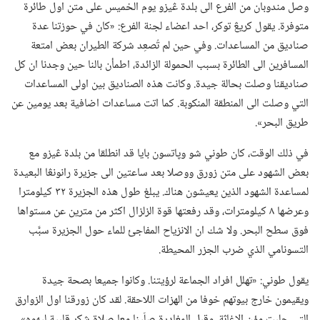
وصل مندوبان من الفرع الى بلدة ڠيزو يوم الخميس على متن اول طائرة
متوفرة.‏ يقول كريڠ توكر،‏ احد اعضاء لجنة الفرع:‏ «كان في حوزتنا عدة
صناديق من المساعدات.‏ وفي حين لم تُصعِد شركة الطيران بعض امتعة
المسافرين الى الطائرة بسبب الحمولة الزائدة،‏ اطمأن بالنا حين وجدنا ان كل
صناديقنا وصلت بحالة جيدة.‏ وكانت هذه الصناديق بين اولى المساعدات
التي وصلت الى المنطقة المنكوبة.‏ كما اتت مساعدات اضافية بعد يومين عن
طريق البحر».‏
في ذلك الوقت،‏ كان طوني شو وپاتسون بايا قد انطلقا من بلدة ڠيزو مع
بعض الشهود على متن زورق ووصلا بعد ساعتين الى جزيرة رانونڠا البعيدة
لمساعدة الشهود الذين يعيشون هناك.‏ يبلغ طول هذه الجزيرة ٣٢ كيلومترا
وعرضها ٨ كيلومترات،‏ وقد رفعتها قوة الزلزال اكثر من مترين عن مستواها
فوق سطح البحر.‏ ولا شك ان الانزياح المفاجئ للماء حول الجزيرة سبَّب
التسونامي الذي ضرب الجزر المحيطة.‏
يقول طوني:‏ «تهلل افراد الجماعة لرؤيتنا.‏ وكانوا جميعا بصحة جيدة
ويقيمون خارج بيوتهم خوفا من الهزات اللاحقة.‏ لقد كان زورقنا اول الزوارق
التي جلبت مؤن الاغاثة.‏ وقبل المغادرة صلّينا معا صلاة شكر قلبية ليهوه».‏