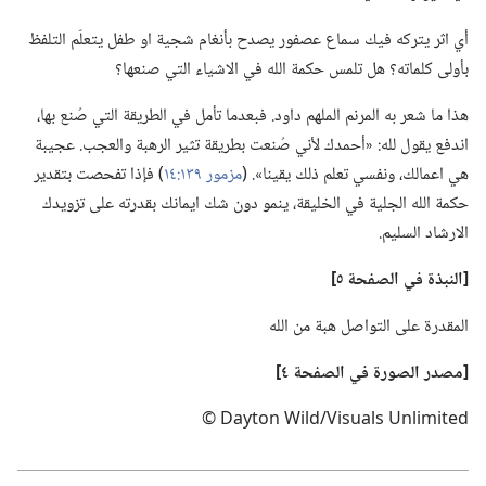
أي اثر يتركه فيك سماع عصفور يصدح بأنغام شجية او طفل يتعلّم التلفظ
بأولى كلماته؟‏ هل تلمس حكمة الله في الاشياء التي صنعها؟‏
هذا ما شعر به المرنم الملهم داود.‏ فبعدما تأمل في الطريقة التي صُنع بها،‏
اندفع يقول لله:‏ «أحمدك لأني صُنعت بطريقة تثير الرهبة والعجب.‏ عجيبة
هي اعمالك،‏ ونفسي تعلم ذلك يقينا».‏ (‏
مزمور ١٣٩:‏١٤
‏)‏ فإذا تفحصت بتقدير
حكمة الله الجلية في الخليقة،‏ ينمو دون شك ايمانك بقدرته على تزويدك
الارشاد السليم.‏
‏[النبذة
في
الصفحة ٥]‏
المقدرة على التواصل هبة من الله
‏[مصدر الصورة
في
الصفحة ٤]‏