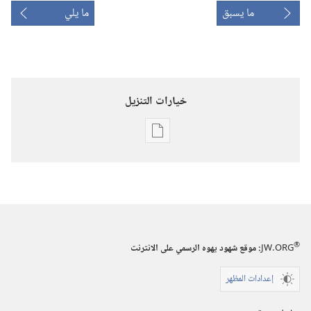
ما يسبق
ما يلي
خيارات التنزيل
خيارات
تنزيل
الاصدارات
برج
المراقبة
‏‎أيار/
®
JW.ORG
:‏ موقع شهود يهوه الرسمي على الانترنت
مايو‏
إعدادات المظهر