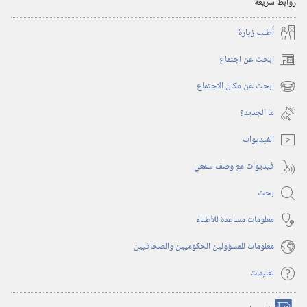
روابط سريعة
أُطلب زيارة
ابحث عن اجتماع
(يفتح
نافذة
ابحث عن مكان الاجتماع
(يفتح
جديدة)
نافذة
ما الجديد؟‏
جديدة)
الفيديوات
فيديوات مع وصف سمعي
بحث
معلومات مساعِدة للأطباء
معلومات للمسؤولين الحكوميين والصحافيين
تعليمات