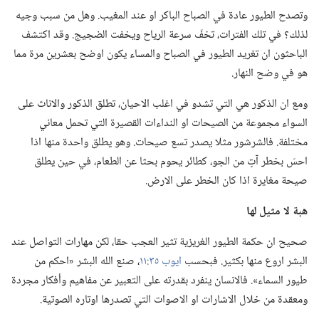
وتصدح الطيور عادة في الصباح الباكر او عند المغيب.‏ وهل من سبب وجيه
لذلك؟‏ في تلك الفترات،‏ تخفّ سرعة الرياح ويخفت الضجيج.‏ وقد اكتشف
الباحثون ان تغريد الطيور في الصباح والمساء يكون اوضح بعشرين مرة مما
هو في وضح النهار.‏
ومع ان الذكور هي التي تشدو في اغلب الاحيان،‏ تطلق الذكور والاناث على
السواء مجموعة من الصيحات او النداءات القصيرة التي تحمل معاني
مختلفة.‏ فالشرشور مثلا يصدر تسع صيحات.‏ وهو يطلق واحدة منها اذا
احسّ بخطر آتٍ من الجو،‏ كطائر يحوم بحثا عن الطعام،‏ في حين يطلق
صيحة مغايرة اذا كان الخطر على الارض.‏
هبة
لا
مثيل لها
صحيح ان حكمة الطيور الغريزية تثير العجب حقا،‏ لكن مهارات التواصل عند
البشر اروع منها بكثير.‏ فبحسب
ايوب ٣٥:‏١١
‏،‏ صنع الله البشر «احكم من
طيور السماء».‏ فالانسان ينفرد بقدرته على التعبير عن مفاهيم وأفكار مجردة
ومعقدة من خلال الاشارات او الاصوات التي تصدرها اوتاره الصوتية.‏