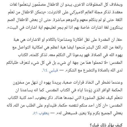
وبخلاف كل المخلوقات الاخرى،‏ يبدو ان الاطفال مصمَّمون ليتعلّموا لغات
معقدة.‏ تذكر مجلة
العالِم الاميركي
على الانترنت:‏ «يتمكن الاطفال من تعلّم
اللغة حتى لو لم يتكلم معهم والدوهم مباشرة.‏ حتى ان بعض الاطفال الصم
يبتكرون لغة اشارات خاصة بهم اذا لم يجرِ تعليمهم اية اشارات في البيت».‏
حقا،‏ ان المقدرة على نقل افكارنا ومشاعرنا بالكلام او الاشارات هي هبة
رائعة من الله.‏ لكنّ البشر مُنحوا ايضا هبة اعظم هي امكانية التواصل مع
يهوه الله في الصلاة.‏ فهو يدعونا الى التكلم معه.‏ تذكر كلمته،‏ الكتاب
المقدس:‏ «لا تحملوا همّا من جهة اي شيء،‏ بل في كل شيء لتعرَف طلباتكم
لدى الله بالصلاة والتضرع مع الشكر».‏ —‏
فيلبي ٤:‏٦
‏.‏
وعندما نضطر الى اتخاذ قرارات صعبة،‏ يريدنا يهوه ان ننهل من مخزون
الحكمة الوافر الذي زوّدنا اياه في الكتاب المقدس.‏ كما انه يساعدنا ان
نتعلّم كيف نطبّق المشورة التي نجدها هناك.‏ ذكر يعقوب،‏ احد كتبة الكتاب
المقدس:‏ «ان كان احد منكم تنقصه حكمة،‏ فليداوم على الطلب من الله،‏ لأنه
يعطي الجميع بكرم ولا يعيّر،‏ فسيعطى له».‏ —‏
يعقوب ١:‏٥
‏.‏
كيف يؤثّر ذلك فيك؟‏