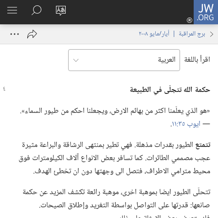
JW.ORG
تسجيل
تغيير
البحث
اظهر
الدخول
لغة
في
القائم
(يفتح
برج المراقبة | ‏‎أيار/مايو‏ ‏‎٢٠٠٨‏
الموقع
JW.‎ORG
نافذة
جديدة)
اقرأ باللغة
حكمة الله تتجلّى
في
الطبيعة
‏«هو الذي يعلّمنا اكثر من بهائم الارض،‏ ويجعلنا احكم من طيور السماء».‏
—‏
ايوب ٣٥:‏١١
‏.‏
تتمتع
الطيور بقدرات مذهلة.‏ فهي تطير بمنتهى الرشاقة والبراعة مثيرة
عجب مصممي الطائرات.‏ كما تسافر بعض الانواع آلاف الكيلومترات فوق
محيط مترامي الاطراف،‏ فتصل الى وجهتها دون ان تخطئ الهدف.‏
تتحلّى الطيور ايضا بموهبة اخرى،‏ موهبة رائعة تكشف المزيد عن حكمة
صانعها:‏ قدرتها على التواصل بواسطة التغريد وإطلاق الصيحات.‏