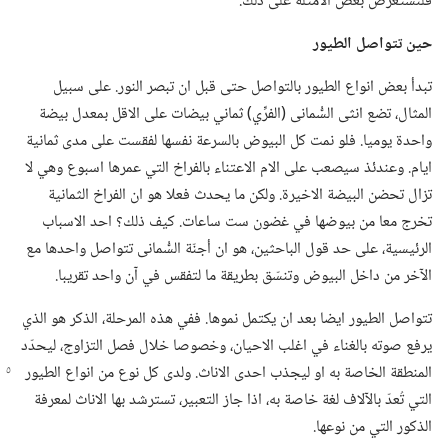
فلنستعرض بعض الامثلة على ذلك.‏
حين تتواصل الطيور
تبدأ بعض انواع الطيور بالتواصل حتى قبل ان تبصر النور.‏ على سبيل
المثال،‏ تضع انثى السُّمانى (‏الفرِّي)‏ ثماني بيضات على الاقل بمعدل بيضة
واحدة يوميا.‏ فلو نمت كل البيوض بالسرعة نفسها لفقست على مدى ثمانية
ايام.‏ وعندئذ سيصعب على الام الاعتناء بالفراخ التي عمرها اسبوع وهي لا
تزال تحضن البيضة الاخيرة.‏ ولكن ما يحدث فعلا هو ان الفراخ الثمانية
تخرج معا من بيوضها في غضون ست ساعات.‏ كيف ذلك؟‏ احد الاسباب
الرئيسية،‏ على حد قول الباحثين،‏ هو ان أجنّة السُّمانى تتواصل واحدها مع
الآخر من داخل البيوض وتنسّق بطريقة ما لتفقس في آن واحد تقريبا.‏
تتواصل الطيور ايضا بعد ان يكتمل نموها.‏ ففي هذه المرحلة،‏ الذكر هو الذي
يرفع صوته بالغناء في اغلب الاحيان،‏ وخصوصا خلال فصل التزاوج،‏ ليحدّد
المنطقة الخاصة به او ليجذب احدى الاناث.‏ ولدى كل نوع
من انواع الطيور
التي تُعدّ بالآلاف لغة خاصة به،‏ اذا جاز التعبير،‏ تسترشد بها الاناث لمعرفة
الذكور التي من نوعها.‏