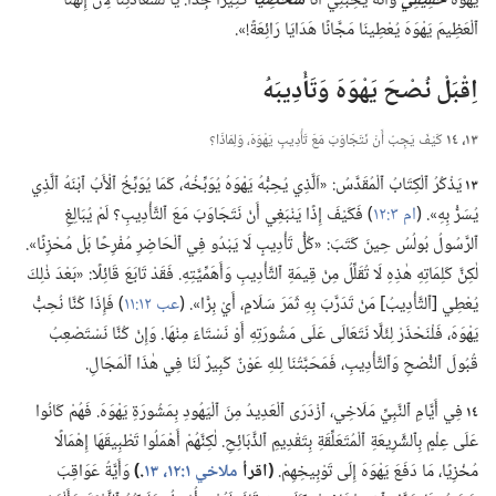
يَهْوَهَ
حَقِيقِيٌّ
وَأَنَّهُ يُحِبُّنِي أَنَا
شَخْصِيًّا
كَثِيرًا جِدًّا.‏ يَا لَسَعَادَتِنَا لِأَنَّ إِلٰهَنَا
ٱلْعَظِيمَ يَهْوَهَ يُعْطِينَا مَجَّانًا هَدَايَا رَائِعَةً!‏».‏
اِقْبَلْ نُصْحَ يَهْوَهَ وَتَأْدِيبَهُ
١٣،‏ ١٤
كَيْفَ يَجِبُ أَنْ نَتَجَاوَبَ مَعَ تَأْدِيبِ يَهْوَهَ،‏ وَلِمَاذَا؟‏
١٣
يَذْكُرُ ٱلْكِتَابُ ٱلْمُقَدَّسُ:‏ «اَلَّذِي يُحِبُّهُ يَهْوَهُ يُوَبِّخُهُ،‏ كَمَا يُوَبِّخُ ٱلْأَبُ ٱبْنَهُ ٱلَّذِي
يُسَرُّ بِهِ».‏ (‏
ام ٣:‏١٢
‏)‏ فَكَيْفَ إِذًا يَنْبَغِي أَنْ نَتَجَاوَبَ مَعَ ٱلتَّأْدِيبِ؟‏ لَمْ يُبَالِغِ
ٱلرَّسُولُ بُولُسُ حِينَ كَتَبَ:‏ «كُلُّ تَأْدِيبٍ لَا يَبْدُو فِي ٱلْحَاضِرِ مُفْرِحًا بَلْ مُحْزِنًا».‏
لٰكِنَّ كَلِمَاتِهِ هٰذِهِ لَا تُقَلِّلُ مِنْ قِيمَةِ ٱلتَّأْدِيبِ وَأَهَمِّيَّتِهِ.‏ فَقَدْ تَابَعَ قَائِلًا:‏ «بَعْدَ ذٰلِكَ
يُعْطِي [ٱلتَّأْدِيبُ] مَنْ تَدَرَّبَ بِهِ ثَمَرَ سَلَامٍ،‏ أَيْ بِرًّا».‏ (‏
عب ١٢:‏١١
‏)‏ فَإِذَا كُنَّا نُحِبُّ
يَهْوَهَ،‏ فَلْنَحْذَرْ لِئَلَّا نَتَعَالَى عَلَى مَشُورَتِهِ أَوْ نَسْتَاءَ مِنْهَا.‏ وَإِنْ كُنَّا نَسْتَصْعِبُ
قُبُولَ ٱلنُّصْحِ وَٱلتَّأْدِيبِ،‏ فَمَحَبَّتُنَا لِلهِ عَوْنٌ كَبِيرٌ لَنَا فِي هٰذَا ٱلْمَجَالِ.‏
١٤
فِي أَيَّامِ ٱلنَّبِيِّ مَلَاخِي،‏ ٱزْدَرَى ٱلْعَدِيدُ مِنَ ٱلْيَهُودِ بِمَشُورَةِ يَهْوَهَ.‏ فَهُمْ كَانُوا
عَلَى عِلْمٍ بِٱلشَّرِيعَةِ ٱلْمُتَعَلِّقَةِ بِتَقْدِيمِ ٱلذَّبَائِحِ.‏ لٰكِنَّهُمْ أَهْمَلُوا تَطْبِيقَهَا إِهْمَالًا
مُخْزِيًا،‏ مَا دَفَعَ يَهْوَهَ إِلَى تَوْبِيخِهِمْ.‏
‏(‏اقرأ
ملاخي ١:‏
١٢،‏ ١٣
‏.‏)‏
وَأَيَّةُ عَوَاقِبَ