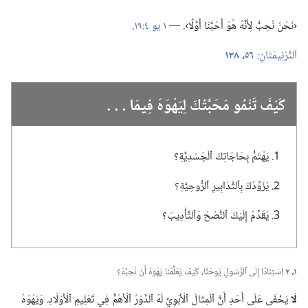
‏‹نَحْنُ نُحِبُّ لِأَنَّهُ هُوَ أَحَبَّنَا أَوَّلًا›.‏ —‏
١ يو ٤:‏١٩
‏.‏
اَلتَّرْنِيمَتَانِ:‏
٥٦،‏
١٣٨
كَيْفَ تَنْمُو مَحَبَّتُكَ لِيَهْوَهَ فِيمَا .‏ .‏ .‏
يَهْتَمُّ بِحَاجَاتِكَ ٱلْجَسَدِيَّةِ؟‏
يُزَوِّدُكَ بِٱلتَّدَابِيرِ ٱلرُّوحِيَّةِ؟‏
يُقَدِّمُ إِلَيْكَ ٱلنُّصْحَ وَٱلتَّأْدِيبَ؟‏
١،‏ ٢
اِسْتِنَادًا إِلَى ٱلرَّسُولِ يُوحَنَّا،‏ كَيْفَ يُعَلِّمُنَا يَهْوَهُ أَنْ نُحِبَّهُ؟‏
لَا
يَخْفَى عَلَى أَحَدٍ أَنَّ ٱلْمِثَالَ ٱلْأَبَوِيَّ لَهُ ٱلدَّوْرُ ٱلْأَهَمُّ فِي تَعْلِيمِ ٱلْأَوْلَادِ.‏ وَيَهْوَهُ