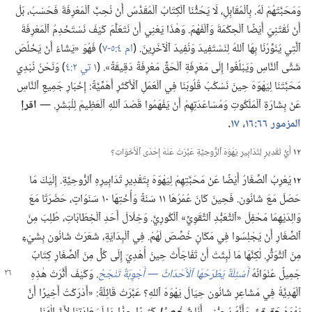
وَمَحَبَّتَهُمْ لَهُ.‏ بِٱلْمُقَابِلِ،‏ لَا يَحُثُّنَا ٱلْكِتَابُ ٱلْمُقَدَّسُ أَنْ نُحِبَّ ٱلْمَعْرِفَةَ فَحَسْبُ،‏ بَلْ
أَنْ نَقْتَنِيَ أَيْضًا ٱلْحِكْمَةَ وَٱلْفَهْمَ.‏ وَهٰذَا يَعْنِي أَنْ نَتَعَلَّمَ كَيْفَ نَسْتَخْدِمُ ٱلْمَعْرِفَةَ
ٱلَّتِي يُنَوِّرُنَا بِهَا ٱللهُ لِنَسْتَفِيدَ وَنُفِيدَ ٱلْآخَرِينَ.‏ (‏
ام ٤:‏
٥-‏٧
‏)‏ فَهُوَ «يَشَاءُ أَنْ يَخْلُصَ
شَتَّى ٱلنَّاسِ وَيَبْلُغُوا إِلَى مَعْرِفَةِ ٱلْحَقِّ مَعْرِفَةً دَقِيقَةً».‏ (‏
١ تي ٢:‏٤
‏)‏ وَنَحْنُ نُبْدِي
مَحَبَّتَنَا لِيَهْوَهَ حِينَ نَسْكُبُ قُلُوبَنَا فِي ٱلْعَمَلِ ٱلْأَكْثَرِ أَهَمِّيَّةً:‏ إِخْبَارِ جَمِيعِ ٱلنَّاسِ
عَنْ بِشَارَةِ ٱلْمَلَكُوتِ وَمُسَاعَدَتِهِمْ أَنْ يَفْهَمُوا قَصْدَ ٱللهِ ٱلْعَظِيمَ لِلْبَشَرِ.‏ —‏
اقرإ
المزمور ٦٦:‏
١٦،‏ ١٧
‏.‏
١٢
أَيُّ تَقْدِيرٍ لِتَدَابِيرِ يَهْوَهَ ٱلرُّوحِيَّةِ عَبَّرَتْ عَنْهُ إِحْدَى ٱلْأَخَوَاتِ؟‏
١٢
يُعْرِبُ ٱلصِّغَارُ أَيْضًا عَنْ مَحَبَّتِهِمْ لِيَهْوَهَ بِتَقْدِيرِ تَدَابِيرِهِ ٱلرُّوحِيَّةِ.‏ إِلَيْكَ مَا
حَصَلَ مَعَ شَانُون.‏ فَحِينَ كَانَ عُمْرُهَا ١١ سَنَةً وَأُخْتِهَا ١٠ سَنَوَاتٍ،‏ حَضَرَتَا مَعَ
وَالِدَيْهِمَا مَحْفِلَ «ٱلتَّعَبُّدِ ٱلتَّقَوِيِّ» ٱلْكُورِيَّ.‏ وَخِلَالَ أَحَدِ ٱلْخِطَابَاتِ،‏ طُلِبَ مِنَ
ٱلصِّغَارِ أَنْ يَجْلِسُوا فِي مَكَانٍ خُصِّصَ لَهُمْ.‏ فِي ٱلْبِدَايَةِ،‏ شَعَرَتْ شَانُون بِشَيْءٍ
مِنَ ٱلتَّوَتُّرِ.‏ لٰكِنَّهَا مَا لَبِثَتْ أَنْ تَفَاجَأَتْ حِينَ أُهْدِيَ إِلَى كُلٍّ مِنَ ٱلصِّغَارِ كِتَابٌ
جَمِيلٌ عُنْوَانُهُ
أَسْئِلَةٌ يَطْرَحُهَا
ٱلْأَحْدَاثُ —‏ أَجْوِبَةٌ تَنْجَحُ
‏.‏
وَكَيْفَ أَثَّرَتْ هٰذِهِ
ٱلْهَدِيَّةُ فِي مَشَاعِرِ شَانُون حِيَالَ يَهْوَهَ ٱللهِ؟‏ عَبَّرَتْ قَائِلَةً:‏ «أَدْرَكْتُ أَخِيرًا أَنَّ