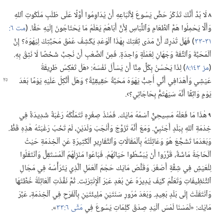
٨
لَا بُدَّ أَنَّكَ تَذْكُرُ حَضَّ يَسُوعَ لِأَتْبَاعِهِ أَنْ يُدَاوِمُوا أَوَّلًا عَلَى طَلَبِ مَلَكُوتِ ٱللهِ
وَأَلَّا يَحْمِلُوا هَمَّ ٱلطَّعَامِ وَٱللِّبَاسِ لِأَنَّ أَبَاهُمْ يَعْلَمُ مَا يَحْتَاجُونَ إِلَيْهِ حَقًّا.‏ (‏
مت ٦:‏
٣١-‏٣٣
‏)‏ فَهَلْ تُدْرِكُ أَنَّ مَدَى ثِقَتِكَ بِهٰذَا ٱلْوَعْدِ يَكْشِفُ عُمْقَ مَحَبَّتِكَ لِيَهْوَهَ؟‏ إِنَّ
ٱلْمَحَبَّةَ وَٱلثِّقَةَ وَجْهَانِ لِعُمْلَةٍ وَاحِدَةٍ.‏ فَمِنَ ٱلصَّعْبِ أَنْ نُحِبَّ شَخْصًا لَا نَثِقُ بِهِ.‏
(‏
مز ١٤٣:‏٨
‏)‏ لِذَا يَحْسُنُ بِكُلٍّ مِنَّا أَنْ يَسْأَلَ نَفْسَهُ:‏ ‹هَلْ تَعْكِسُ طَرِيقَةُ
عَيْشِي وَأَهْدَافِي أَنِّي أُحِبُّ يَهْوَهَ مَحَبَّةً حَقِيقِيَّةً؟‏
وَهَلْ أَتَّكِلُ عَلَيْهِ يَوْمًا بَعْدَ
يَوْمٍ وَاثِقًا أَنَّهُ سَيَهْتَمُّ بِحَاجَاتِي؟‏›.‏
٩
هٰذَا مَا فَعَلَهُ مَسِيحِيٌّ ٱسْمُهُ مَايْك.‏ فَمُنْذُ صِغَرِهِ تَتَمَلَّكُهُ رَغْبَةٌ شَدِيدَةٌ فِي
خِدْمَةِ ٱللهِ بِبَلَدٍ أَجْنَبِيٍّ.‏ وَمَعَ أَنَّهُ تَزَوَّجَ وَأَنْجَبَ وَلَدَيْنِ،‏ لَمْ تَخْبُ رَغْبَتُهُ هٰذِهِ قَطُّ.‏
وَبَعْدَمَا تَشَجَّعَ هُوَ وَعَائِلَتُهُ بِٱلْمَقَالَاتِ وَٱلتَّقَارِيرِ ٱلْكَثِيرَةِ عَنِ ٱلْخِدْمَةِ حَيْثُ
ٱلْحَاجَةُ مَاسَّةٌ،‏ قَرَّرُوا أَنْ يُبَسِّطُوا حَيَاتَهُمْ.‏ فَبَاعُوا مَنْزِلَهُمُ ٱلْمُسْتَقِلَّ وَٱنْتَقَلُوا
لِلْعَيْشِ فِي شِقَّةٍ أَصْغَرَ.‏ وَقَلَّصَ مَايْك حَجْمَ ٱلْعَمَلِ ٱلَّذِي يَتَرَأَّسُهُ فِي مَجَالِ
ٱلتَّنْظِيفَاتِ وَتَعَلَّمَ كَيْفَ يُدِيرُهُ عَنْ بُعْدٍ عَبْرَ ٱلْإِنْتِرْنِت.‏ ثُمَّ نَفَّذَتِ ٱلْعَائِلَةُ خُطَّتَهَا
وَٱنْتَقَلَتْ إِلَى بَلَدٍ بَعِيدٍ.‏ وَبَعْدَ مُرُورِ سَنَتَيْنِ مَلِيئَتَيْنِ بِٱلْفَرَحِ فِي ٱلْخِدْمَةِ،‏ عَبَّرَ
مَايْك:‏ «لَمَسْنَا لَمْسَ ٱلْيَدِ صِدْقَ كَلِمَاتِ يَسُوعَ فِي
مَتَّى ٦:‏٣٣
‏».‏