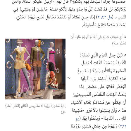
حَصَدُوهَا جَرَّاءَ ٱسْتِخْفَافِهِمْ بِكَلَامِهِ؟‏ قَالَ لَهُمْ:‏ «أُرْسِلُ عَلَيْكُمُ ٱللَّعْنَةَ،‏ وَأَلْعَنُ
بَرَكَاتِكُمْ.‏ بَلْ قَدْ لَعَنْتُ كُلَّ وَاحِدَةٍ مِنْهَا،‏ لِأَنَّكُمْ لَسْتُمْ جَاعِلِينَ [وَصِيَّتِي] فِي
ٱلْقَلْبِ».‏ (‏
مل ٢:‏
١،‏ ٢
‏)‏ إِذًا،‏ حِينَ نَعْتَادُ أَوْ نَتَعَمَّدُ تَجَاهُلَ نُصْحِ يَهْوَهَ ٱلْحُبِّيِّ،‏
نَحْصُدُ حَتْمًا نَتَائِجَ مَأْسَاوِيَّةً.‏
١٥
أَيُّ مَوْقِفٍ شَائِعٍ فِي ٱلْعَالَمِ ٱلْيَوْمَ عَلَيْنَا أَنْ
نَحْذَرَ مِنْهُ؟‏
١٥
لٰكِنَّ جِيلَ ٱلْيَوْمِ ٱلَّذِي تُسَيِّرُهُ
ٱلْأَنَانِيَّةُ وَمَحَبَّةُ ٱلذَّاتِ لَا يَقْبَلُ
ٱلْمَشُورَةَ وَٱلتَّأْدِيبَ وَلَا يَسْتَسِيغُ
هٰذِهِ
ٱلْفِكْرَةَ أَسَاسًا.‏ وَإِنْ قَبِلَهَا
ٱلْبَعْضُ فَغَالِبًا عَلَى مَضَضٍ.‏ لِذَا
يَحُثُّ ٱلْكِتَابُ ٱلْمُقَدَّسُ ٱلْمَسِيحِيِّينَ
أَنْ ‹يَكُفُّوا عَنْ مُشَاكَلَةِ نِظَامِ ٱلْأَشْيَاءِ
اِتَّبِعْ مَشُورَةَ يَهْوَهَ لَا مَقَايِيسَ ٱلْعَالَمِ (‏اُنْظُرِ ٱلْفِقْرَةَ
هٰذَا›،‏ وَأَنْ يَتَبَيَّنُوا بِٱلْأَحْرَى «مَشِيئَةَ
١٥.‏)‏
ٱللهِ .‏ .‏ .‏ ٱلْكَامِلَةَ» وَيَعْمَلُوا بِهَا.‏ (‏
رو
١٢:‏٢
‏)‏ وَيَهْوَهُ مِنْ خِلَالِ هَيْئَتِهِ يُزَوِّدُنَا