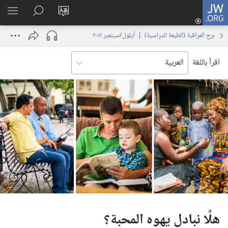
JW.ORG
تسجيل
تغيير
البحث
اظهر
الدخول
لغة
في
القائم
(يفتح
برج المراقبة (‏الطبعة الدراسية)‏ | ‏‎أيلول/سبتمبر‏ ‏‎٢٠١٥‏
الموقع
JW.‎ORG
نافذة
جديدة)
اقرأ باللغة
هلَّا نبادل يهوه المحبة؟‏