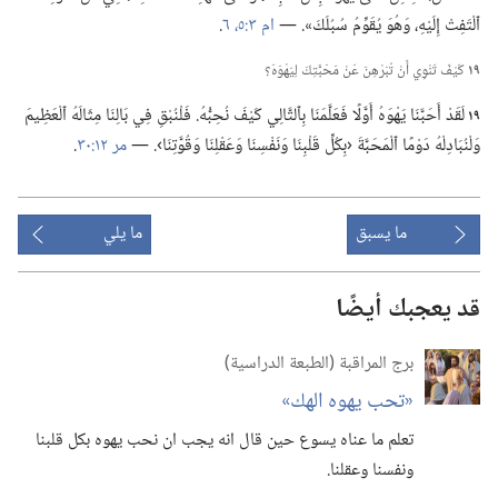
ٱلْتَفِتْ إِلَيْهِ،‏ وَهُوَ يُقَوِّمُ سُبُلَكَ».‏ —‏
ام ٣:‏
٥،‏ ٦
‏.‏
١٩
كَيْفَ تَنْوِي أَنْ تُبَرْهِنَ عَنْ مَحَبَّتِكَ لِيَهْوَهَ؟‏
١٩
لَقَدْ أَحَبَّنَا يَهْوَهُ أَوَّلًا فَعَلَّمَنَا بِٱلتَّالِي كَيْفَ نُحِبُّهُ.‏ فَلْنُبْقِ فِي بَالِنَا مِثَالَهُ ٱلْعَظِيمَ
وَلْنُبَادِلْهُ دَوْمًا ٱلْمَحَبَّةَ ‹بِكُلِّ قَلْبِنَا وَنَفْسِنَا وَعَقْلِنَا وَقُوَّتِنَا›.‏ —‏
مر ١٢:‏٣٠
‏.‏
ما يسبق
ما يلي
قد يعجبك أيضًا
برج المراقبة (‏الطبعة الدراسية)‏
‏«تحب يهوه الهك»‏
تعلم ما عناه يسوع حين قال انه يجب ان نحب يهوه بكل قلبنا
ونفسنا وعقلنا.‏