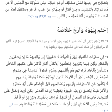
بِنَصَائِحَ فِي حِينِهَا تَمَسُّ مُخْتَلِفَ أَوْجُهِ حَيَاتِنَا،‏ مِثْلِ سُلُوكِنَا مَعَ ٱلْجِنْسِ ٱلْآخَرِ،‏
مُعَاشَرَاتِنَا،‏ وَتَسْلِيَتِنَا.‏ وَحِينَ نَقْبَلُ تَوْجِيهَاتِهِ عَنْ طِيبِ خَاطِرٍ وَنُطَبِّقُهَا،‏ نُعَبِّرُ عَنِ
ٱمْتِنَانِنَا لَهُ وَنُبَرْهِنُ أَنَّنَا نُحِبُّهُ مِنَ ٱلْقَلْبِ.‏ —‏
يو ١٤:‏٣١؛‏
رو ٦:‏١٧
‏.‏
اِحْتَمِ بِيَهْوَهَ وَٱرْجُ خَلَاصَهُ
١٦،‏ ١٧
‏(‏أ)‏ لِمَ يَنْبَغِي أَنْ نَأْخُذَ مَشِيئَةَ يَهْوَهَ بِعَيْنِ ٱلِٱعْتِبَارِ حِينَ نَتَّخِذُ ٱلْقَرَارَاتِ؟‏ (‏ب)‏ كَيْفَ أَظْهَرَ
ٱلْإِسْرَائِيلِيُّونَ أَنَّ هُنَاكَ خَلَلًا فِي مَحَبَّتِهِمْ لِيَهْوَهَ وَثِقَتِهِمْ بِهِ؟‏
١٦
فِي سَنَوَاتِ ٱلطُّفُولَةِ،‏ يَهْرَعُ ٱلْأَوْلَادُ لَا شُعُورِيًّا إِلَى وَالِدِيهِمْ مَا إِنْ يَشْعُرُونَ
بِٱلْخَطَرِ.‏ وَلٰكِنْ فِيمَا يَكْبَرُونَ،‏ يَتَعَلَّمُونَ ٱلِٱتِّكَالَ أَكْثَرَ فَأَكْثَرَ عَلَى حُكْمِهِمِ ٱلْخَاصِّ
وَيَبْدَأُونَ بِٱتِّخَاذِ قَرَارَاتِهِمْ هُمْ بِأَنْفُسِهِمْ.‏ وَهٰذِهِ خُطْوَةٌ أَسَاسِيَّةٌ فِي مِشْوَارِ
نُمُوِّهِمْ إِلَى ٱلرُّشْدِ.‏ غَيْرَ أَنَّ ٱلْأَوْلَادَ ٱلَّذِينَ تَرْبِطُهُمْ عَلَاقَةٌ وَثِيقَةٌ بِوَالِدِيهِمْ
لَا يَكُفُّونَ عَنِ ٱلِٱسْتِرْشَادِ بِآرَائِهِمْ وَنَصَائِحِهِمْ قَبْلَ ٱلْإِقْدَامِ عَلَى أَيَّةِ خُطْوَةٍ.‏
وَٱلْأَمْرُ عَيْنُهُ يَنْطَبِقُ رُوحِيًّا.‏ فَيَهْوَهُ يُعْطِينَا رُوحَهُ ٱلْقُدُسَ ‹لِكَيْ نُرِيدَ وَنَعْمَلَ عَلَى
ٱلسَّوَاءِ›،‏ فَاسِحًا لَنَا ٱلْمَجَالَ أَنْ نَتَّخِذَ قَرَارَاتِنَا بِأَنْفُسِنَا.‏ وَلٰكِنْ إِنْ لَمْ نَأْخُذْ
مَشِيئَتَهُ بِعَيْنِ ٱلِٱعْتِبَارِ،‏ نُبَيِّنُ أَنَّ هُنَاكَ خَلَلًا فِي مَحَبَّتِنَا لَهُ وَثِقَتِنَا بِهِ.‏ —‏
في
٢:‏١٣
‏.‏