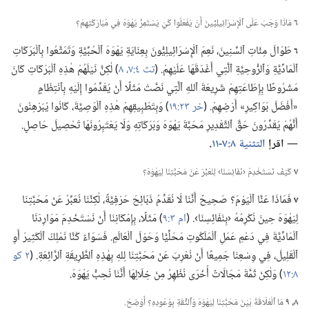
٦
مَاذَا وَجَبَ عَلَى ٱلْإِسْرَائِيلِيِّينَ أَنْ يَفْعَلُوا كَيْ يَسْتَمِرَّ يَهْوَهُ فِي مُبَارَكَتِهِمْ؟‏
٦
طَوَالَ مِئَاتِ ٱلسِّنِينَ،‏ نَعِمَ ٱلْإِسْرَائِيلِيُّونَ بِعِنَايَةِ يَهْوَهَ ٱلْحُبِّيَّةِ وَتَمَتَّعُوا بِٱلْبَرَكَاتِ
ٱلْمَادِّيَّةِ وَٱلرُّوحِيَّةِ ٱلَّتِي أَغْدَقَهَا عَلَيْهِمْ.‏ (‏
تث ٤:‏
٧،‏ ٨
‏)‏ لٰكِنَّ نَيْلَهُمْ هٰذِهِ ٱلْبَرَكَاتِ كَانَ
مَشْرُوطًا بِإِطَاعَتِهِمْ شَرِيعَةَ ٱللهِ ٱلَّتِي نَصَّتْ مَثَلًا أَنْ يُقَدِّمُوا إِلَيْهِ بِٱنْتِظَامٍ
«أَفْضَلَ بَوَاكِيرِ» أَرْضِهِمْ.‏ (‏
خر ٢٣:‏١٩
‏)‏ وَبِتَطْبِيقِهِمْ هٰذِهِ ٱلْوَصِيَّةَ،‏ كَانُوا يُبَرْهِنُونَ
أَنَّهُمْ يُقَدِّرُونَ حَقَّ ٱلتَّقْدِيرِ مَحَبَّةَ يَهْوَهَ وَبَرَكَاتِهِ وَلَا يَعْتَبِرُونَهَا تَحْصِيلَ حَاصِلٍ.‏
—‏
اقرإ
التثنية ٨:‏
٧-‏١١
‏.‏
٧
كَيْفَ نَسْتَخْدِمُ ‹نَفَائِسَنَا› لِنُعَبِّرَ عَنْ مَحَبَّتِنَا لِيَهْوَهَ؟‏
٧
فَمَاذَا عَنَّا ٱلْيَوْمَ؟‏ صَحِيحٌ أَنَّنَا لَا نُقَدِّمُ ذَبَائِحَ حَرْفِيَّةً،‏ لٰكِنَّنَا نُعَبِّرُ عَنْ مَحَبَّتِنَا
لِيَهْوَهَ حِينَ نُكْرِمُهُ ‹بِنَفَائِسِنَا›.‏ (‏
ام ٣:‏٩
‏)‏ مَثَلًا،‏ بِإِمْكَانِنَا أَنْ نَسْتَخْدِمَ مَوَارِدَنَا
ٱلْمَادِّيَّةَ فِي دَعْمِ عَمَلِ ٱلْمَلَكُوتِ مَحَلِّيًّا وَحَوْلَ ٱلْعَالَمِ.‏ فَسَوَاءٌ كُنَّا نَمْلِكُ ٱلْكَثِيرَ أَوِ
ٱلْقَلِيلَ،‏ فِي وِسْعِنَا جَمِيعًا أَنْ نُعْرِبَ عَنْ مَحَبَّتِنَا لِلهِ بِهٰذِهِ ٱلطَّرِيقَةِ ٱلرَّائِعَةِ.‏ (‏
٢ كو
٨:‏١٢
‏)‏ وَلٰكِنْ ثَمَّةَ مَجَالَاتٌ أُخْرَى نُظْهِرُ مِنْ خِلَالِهَا أَنَّنَا نُحِبُّ يَهْوَهَ.‏
٨،‏ ٩
مَا ٱلْعَلَاقَةُ بَيْنَ مَحَبَّتِنَا لِيَهْوَهَ وَٱلثِّقَةِ بِوُعُودِهِ؟‏ أَوْضِحْ.‏