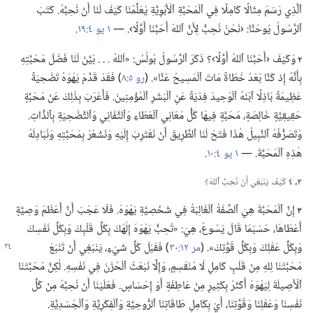
ٱلَّذِي رَسَمَ مِثَالًا كَامِلًا فِي ٱلْمَحَبَّةِ ٱلْأَبَوِيَّةِ يُعَلِّمُنَا كَيْفَ لَنَا أَنْ نُحِبَّهُ.‏ كَتَبَ
ٱلرَّسُولُ يُوحَنَّا:‏ ‹نَحْنُ نُحِبُّ لِأَنَّ ٱللهَ أَحَبَّنَا أَوَّلًا›.‏ —‏
١ يو ٤:‏١٩
‏.‏
٢
وَكَيْفَ ‹أَحَبَّنَا ٱللهُ أَوَّلًا›؟‏ ذَكَرَ ٱلرَّسُولُ بُولُسُ:‏ «اَللهُ .‏ .‏ .‏ بَيَّنَ لَنَا فَضْلَ مَحَبَّتِهِ
بِأَنَّهُ إِذ كُنَّا بَعْدُ خُطَاةً مَاتَ ٱلْمَسِيحُ عَنَّا».‏ (‏
رو ٥:‏٨
‏)‏ فَقَدْ قَدَّمَ يَهْوَهُ تَضْحِيَةً
عَظِيمَةً بَاذِلًا ٱبْنَهُ ٱلْوَحِيدَ فِدْيَةً عَنِ ٱلْبَشَرِ ٱلْمُؤْمِنِينَ.‏ فَأَعْرَبَ بِذٰلِكَ عَنْ مَحَبَّةٍ
حَقِيقِيَّةٍ خَالِصَةٍ،‏ مَحَبَّةٍ فِيهَا كُلُّ مَعَانِي ٱلْعَطَاءِ وَٱلتَّفَانِي وَٱلتَّضْحِيَةِ بِٱلذَّاتِ.‏
وَتَصَرُّفُهُ ٱلنَّبِيلُ هٰذَا فَتَحَ لَنَا ٱلطَّرِيقَ أَنْ نَقْتَرِبَ إِلَيْهِ وَنَشْعُرَ بِمَحَبَّتِهِ وَنُبَادِلَهُ
هٰذِهِ ٱلْمَحَبَّةَ.‏ —‏
١ يو ٤:‏١٠
‏.‏
٣،‏ ٤
كَيْفَ يَنْبَغِي أَنْ نُحِبَّ ٱللهَ؟‏
٣
إِنَّ ٱلْمَحَبَّةَ هِيَ ٱلصِّفَةُ ٱلْغَالِبَةُ فِي شَخْصِيَّةِ يَهْوَهَ.‏ فَلَا عَجَبَ أَنَّ أَعْظَمَ وَصِيَّةٍ
أَعْطَاهَا،‏ حَسْبَمَا قَالَ يَسُوعُ،‏ هِيَ:‏ «تُحِبُّ يَهْوَهَ إِلٰهَكَ بِكُلِّ قَلْبِكَ وَبِكُلِّ نَفْسِكَ
وَبِكُلِّ عَقْلِكَ وَبِكُلِّ قُوَّتِكَ».‏ (‏
مر ١٢:‏٣٠
‏)‏ فَقَبْلَ كُلِّ شَيْءٍ،‏
يَنْبَغِي أَنْ تَنْبَعَ
مَحَبَّتُنَا لِلهِ مِنْ قَلْبٍ كَامِلٍ لَا مُنْقَسِمٍ،‏ وَإِلَّا نَبْعَثُ ٱلْحُزْنَ فِي نَفْسِهِ.‏ لٰكِنَّ مَحَبَّتَنَا
ٱلْأَصِيلَةَ لِيَهْوَهَ أَكْثَرُ بِكَثِيرٍ مِنْ عَاطِفَةٍ أَوْ إِحْسَاسٍ.‏ فَعَلَيْنَا أَنْ نُحِبَّهُ مِنْ كُلِّ
نَفْسِنَا وَعَقْلِنَا وَقُوَّتِنَا،‏ أَيْ بِكَامِلِ طَاقَاتِنَا ٱلرُّوحِيَّةِ وَٱلْفِكْرِيَّةِ وَٱلْجَسَدِيَّةِ.‏