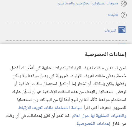
معلومات للمسؤولين الحكوميين والصحافيين
تعليمات
التبرعات
(يفتح
نافذة
جديدة)
مكتبة برج المراقبة الالكترونية
™
(يفتح
إعدادات الخصوصية
نافذة
JW Hub
جديدة)
(يفتح
نحن نستعمل ملفات تعريف الارتباط وتقنيات مشابهة كي نُقدِّم لك أفضل
نافذة
®
خدمة. بعض ملفات تعريف الارتباط ضرورية كي يعمل موقعنا ولا يمكن
تطبيق
JW Library
جديدة)
رفضها. ولكن بإمكانك أن تختار إما أن تقبل استعمال ملفات إضافية أو
مكتبة برج المراقبة
ترفض استعمالها. والهدف من هذه الملفات الإضافية هو أن نُسهِّل عليك
استخدام موقعنا. تأكَّد أننا لن نبيع أبدًا أيًّا من البيانات ولن نستعملها
للتسويق. لتعرف أكثر، اقرأ
سياسة استخدام ملفات تعريف الارتباط
والتقنيات المشابهة لها حول العالم
. كما تقدر أن تغيِّر إعداداتك في أي وقت
Copyright
© 2026 .Watch Tower Bible and Tract Society of Pennsylvania
من خلال
إعدادات الخصوصية
.
عر
شروط الاستخدام
|
سياسة الخصوصية
|
إعدادات الخصوصية