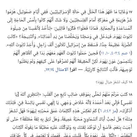
١٧
وَغَالِبًا مَا ظَهَرَ هٰذَا ٱلْخَلَلُ فِي حَالَةِ ٱلْإِسْرَائِيلِيِّينَ.‏ فَفِي أَيَّامِ صَمُوئِيلَ،‏ هُزِمُوا
شَرَّ هَزِيمَةٍ فِي مَعْرَكَةٍ أَمَامَ ٱلْفِلِسْطِيِّينَ.‏ وَلَا شَكَّ أَنَّهُمْ كَانُوا بِأَمَسِّ ٱلْحَاجَةِ إِلَى
ٱلْمُسَاعَدَةِ وَٱلْحِمَايَةِ.‏ فَمَاذَا فَعَلُوا؟‏ فَكَّرُوا قَائِلِينَ:‏ «لِنَأْخُذْ لِأَنْفُسِنَا مِنْ شِيلُوهَ
تَابُوتَ يَهْوَهَ،‏ فَيَدْخُلَ فِي وَسْطِنَا وَيُخَلِّصَنَا مِنْ يَدِ أَعْدَائِنَا».‏ وَٱلنَّتِيجَةُ؟‏ «كَانَتِ
ٱلضَّرْبَةُ عَظِيمَةً جِدًّا،‏ فَسَقَطَ مِنْ إِسْرَائِيلَ ثَلَاثُونَ أَلْفَ رَاجِلٍ.‏ وَأُخِذَ تَابُوتُ ٱللهِ».‏
(‏
١ صم ٤:‏
٢-‏٤،‏
١٠،‏ ١١
‏)‏ فَحِينَ حَمَلُوا تَابُوتَ ٱلْعَهْدِ مَعَهُمْ،‏ بَدَا فِي ٱلظَّاهِرِ أَنَّهُمْ
يَلْتَمِسُونَ عَوْنَ يَهْوَهَ.‏ لٰكِنَّ ٱلْحَقِيقَةَ أَنَّهُمْ تَصَرَّفُوا عَلَى كَيْفِهِمْ وَلَمْ يَطْلُبُوا
تَوْجِيهَهُ،‏ فَأَتَتِ ٱلنَّتَائِجُ كَارِثِيَّةً.‏ —‏
اقرإ
الامثال ١٤:‏١٢
‏.‏
١٨
كَيْفَ تَشْعُرُ حِيَالَ يَهْوَهَ؟‏
١٨
كَتَبَ مُرَنِّمٌ مُلْهَمٌ تَحَلَّى بِمَوْقِفٍ صَائِبٍ نَابِعٍ مِنَ ٱلْقَلْبِ:‏ «اِنْتَظِرِي ٱللهَ [يَا
نَفْسِي] فَإِنِّي بَعْدُ أَحْمَدُهُ لِأَنَّهُ خَلَاصُ وَجْهِي.‏ يَا إِلٰهِي،‏ نَفْسِي يَائِسَةٌ فِيَّ.‏ فَلِذٰلِكَ
أَذْكُرُكَ».‏ (‏
مز ٤٢:‏
٥،‏ ٦
‏)‏ كَمْ تَعْكِسُ هٰذِهِ ٱلْكَلِمَاتُ عُمْقَ مَحَبَّتِهِ لِيَهْوَهَ!‏ فَهَلْ تَشْعُرُ
مِثْلَهُ؟‏ هَلْ تُحِبُّ أَبَاكَ ٱلسَّمَاوِيَّ مَحَبَّةً عَمِيقَةً،‏ وَهَلْ تَثِقُ بِهِ ثِقَةً مُطْلَقَةً؟‏ حَتَّى لَوْ
أَجَبْتَ بِنَعَمْ،‏ فَٱسْعَ أَنْ تُوَطِّدَ ثِقَتَكَ بِهِ وَتَوَكُّلَكَ عَلَيْهِ مُطَبِّقًا مَا يَقُولُهُ ٱلْكِتَابُ
ٱلْمُقَدَّسُ:‏ «اِتَّكِلْ عَلَى يَهْوَهَ بِكُلِّ قَلْبِكَ،‏ وَعَلَى فَهْمِكَ لَا تَعْتَمِدْ.‏ فِي كُلِّ طُرُقِكَ