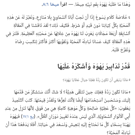
وَهٰذَا مَا طَلَبَهُ يَهْوَهُ بِفَمِ نَبِيِّهِ مِيخَا.‏ —‏
اقرأ
ميخا ٦:‏٨
‏.‏
٤
خُلَاصَةُ كَلَامِ يَسُوعَ إِذًا أَنْ نُحِبَّ أَبَانَا ٱلسَّمَاوِيَّ بِلَا مُنَازِعٍ،‏ وَنُعَبِّرَ لَهُ عَنْ هٰذِهِ
ٱلْمَحَبَّةِ بِكُلِّ كِيَانِنَا دُونَ قَيْدٍ أَوْ شَرْطٍ.‏ فَكَيْفَ ذٰلِكَ؟‏ لَقَدْ نَاقَشْنَا فِي ٱلْمَقَالَةِ
ٱلسَّابِقَةِ أَرْبَعَةَ مَجَالَاتٍ يُعْرِبُ لَنَا يَهْوَهُ مِنْ خِلَالِهَا عَنْ مَحَبَّتِهِ ٱلْعَظِيمَةِ.‏ فَلْنَرَ فِي
هٰذِهِ ٱلْمَقَالَةِ كَيْفَ عَسَانَا نُبَادِلُهُ ٱلْمَحَبَّةَ وَنُقَوِّيهَا أَكْثَرَ فَأَكْثَرَ لِنَكْسِبَ رِضَاهُ
وَنُفَرِّحَ قَلْبَهُ.‏
قَدِّرْ تَدَابِيرَ يَهْوَهَ وَٱشْكُرْهُ عَلَيْهَا
٥
مَاذَا يَنْبَغِي أَنْ تَكُونَ رَدَّةُ فِعْلِنَا حِيَالَ عَطَايَا يَهْوَهَ؟‏
٥
مَاذَا تَكُونُ رَدَّةُ فِعْلِكَ حِينَ تَتَلَقَّى هَدِيَّةً؟‏ لَا شَكَّ أَنَّكَ سَتَشْكُرُ مَنْ قَدَّمَهَا
إِلَيْكَ،‏ وَسَتُحْسِنُ ٱسْتِخْدَامَهَا أَيْضًا لِأَنَّكَ تُعِزُّهَا وَتُقَدِّرُ قِيمَتَهَا.‏ كَتَبَ ٱلتِّلْمِيذُ
يَعْقُوبُ:‏ «كُلُّ عَطِيَّةٍ صَالِحَةٍ وَكُلُّ مَوْهِبَةٍ كَامِلَةٍ هِيَ مِنْ فَوْقُ،‏ لِأَنَّهَا تَنْزِلُ مِنْ عِنْدِ
أَبِي ٱلْأَنْوَارِ ٱلسَّمَاوِيَّةِ،‏ ٱلَّذِي لَيْسَ عِنْدَهُ تَغْيِيرُ دَوَرَانِ ٱلظِّلِّ».‏ (‏
يع ١:‏١٧
‏)‏ فَيَهْوَهُ
يَهَبُنَا بِسَخَاءٍ كُلَّ مَا نَحْتَاجُ إِلَيْهِ لِنَعِيشَ وَنَسْعَدَ فِي حَيَاتِنَا.‏ أَفَلَا يَدْفَعُنَا هٰذَا أَنْ
نُبَادِلَهُ ٱلْمَحَبَّةَ؟‏