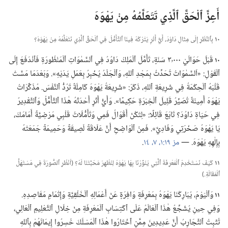
أَعِزَّ ٱلْحَقَّ ٱلَّذِي تَتَعَلَّمُهُ مِنْ يَهْوَهَ
١٠
بِٱلنَّظَرِ إِلَى مِثَالِ دَاوُدَ،‏ أَيُّ أَثَرٍ يَتْرُكُهُ فِينَا ٱلتَّأَمُّلُ فِي ٱلْحَقِّ ٱلَّذِي نَتَعَلَّمُهُ مِنْ يَهْوَهَ؟‏
١٠
قَبْلَ حَوَالَيْ ٣٬٠٠٠ سَنَةٍ،‏ تَأَمَّلَ ٱلْمَلِكُ دَاوُدُ فِي ٱلسَّمٰوَاتِ ٱلْمَنْظُورَةِ فَٱنْدَفَعَ إِلَى
ٱلْقَوْلِ:‏ «اَلسَّمٰوَاتُ تُحَدِّثُ بِمَجْدِ ٱللهِ،‏ وَٱلْجَلَدُ يُخْبِرُ بِعَمَلِ يَدَيْهِ».‏ وَبَعْدَمَا مَسَّتْ
قَلْبَهُ ٱلْحِكْمَةُ فِي شَرِيعَةِ ٱللهِ،‏ ذَكَرَ:‏ «شَرِيعَةُ يَهْوَهَ كَامِلَةٌ تَرُدُّ ٱلنَّفْسَ.‏ مُذَكِّرَاتُ
يَهْوَهَ أَمِينَةٌ تُصَيِّرُ قَلِيلَ ٱلْخِبْرَةِ حَكِيمًا».‏ وَأَيُّ أَثَرٍ أَحْدَثَهُ هٰذَا ٱلتَّأَمُّلُ وَٱلتَّقْدِيرُ
فِي حَيَاةِ دَاوُدَ؟‏ تَابَعَ قَائِلًا:‏ «لِتَكُنْ أَقْوَالُ فَمِي وَتَأَمُّلَاتُ قَلْبِي مَرْضِيَّةً أَمَامَكَ،‏
يَا يَهْوَهُ صَخْرَتِي وَفَادِيَّ».‏ فَمِنَ ٱلْوَاضِحِ أَنَّ عَلَاقَةً لَصِيقَةً وَحَمِيمَةً جَمَعَتْهُ
بِإِلٰهِهِ يَهْوَهَ.‏ —‏
مز ١٩:‏
١،‏
٧،‏
١٤
‏.‏
١١
كَيْفَ نَسْتَخْدِمُ ٱلْمَعْرِفَةَ ٱلَّتِي يُنَوِّرُنَا بِهَا يَهْوَهُ لِنُظْهِرَ مَحَبَّتَنَا لَهُ؟‏ (‏اُنْظُرِ ٱلصُّورَةَ فِي مُسْتَهَلِّ
ٱلْمَقَالَةِ.‏)‏
١١
وَٱلْيَوْمَ،‏ يُبَارِكُنَا يَهْوَهُ بِمَعْرِفَةٍ وَافِرَةٍ عَنْ أَعْمَالِهِ ٱلْخَلْقِيَّةِ وَإِتْمَامِ مَقَاصِدِهِ.‏
وَفِي حِينِ يُشَجِّعُ هٰذَا ٱلْعَالَمُ عَلَى ٱكْتِسَابِ ٱلْمَعْرِفَةِ مِنْ خِلَالِ ٱلتَّعْلِيمِ ٱلْعَالِي،‏
تُثْبِتُ ٱلتَّجَارِبُ أَنَّ عَدِيدِينَ مِمَّنِ ٱخْتَارُوا هٰذَا ٱلْمَسْلَكَ خَسِرُوا إِيمَانَهُمْ بِٱللهِ