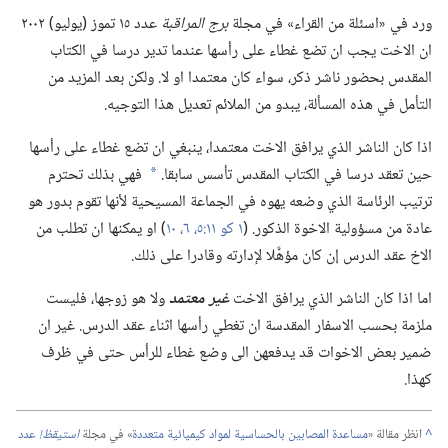
ورد في «اسئلة من القراء» في مجلة
برج المراقبة
عدد ١٥ تموز (‏يوليو)‏ ٢٠٠٢
ان الاخت يجب ان تضع غطاء على رأسها عندما تدير درسا في الكتاب
المقدس بحضور ناشر ذكر،‏ سواء كان معتمدا او لا.‏ ولكن بعد المزيد من
التأمل في هذه المسألة،‏ يبدو من الملائم تعديل هذا التوجيه.‏
اذا كان الناشر الذي يرافق الاخت معتمدا،‏ ينبغي ان تضع غطاء على رأسها
ح‍ين تعقد درسا في الكتاب المقدس تأسس سابقا.‏
فهي بذلك تحترم
*
ترتيب الرئاسة الذي وضعه يهوه في الجماعة المسيحية لأنها تقوم بدور هو
عادة من مسؤولية الاخوة الذكور.‏ (‏
١ كو ١١:‏
٥،‏ ٦،‏
١٠
‏)‏ او يمكنها ان تطلب من
الاخ عقد الدرس إن كان مؤهَّلا لإدارته وقادرا على ذلك.‏
اما اذا كان الناشر الذي يرافق الاخت
غير معتمد
ولا هو زوجها،‏ فليست
ملزمة بحسب الاسفار المقدسة ان تغطي رأسها اثناء عقد الدرس.‏ غير ان
ضمير بعض الاخوات قد يدفعهن الى وضع غطاء للرأس حتى في ظرف
كهذا.‏
^
انظر مقالة «‏
مساعدة المصابين بالحساسية لمواد كيميائية متعددة
‏» في مجلة
استيقظ!‏
عدد