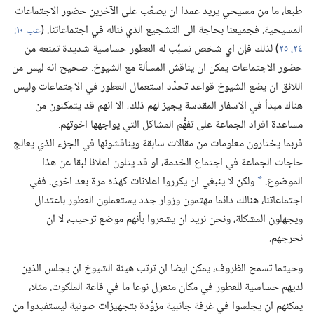
طبعا،‏ ما من مسيحي يريد عمدا ان يصعِّب على الآخرين حضور الاجتماعات
المسيحية.‏ فجميعنا بحاجة الى التشجيع الذي نناله في اجتماعاتنا.‏ (‏
عب ١٠:‏
٢٤،‏ ٢٥
‏)‏ لذلك فإن اي شخص تسبِّب له العطور حساسية شديدة تمنعه من
حضور الاجتماعات يمكن ان يناقش المسألة مع الشيوخ.‏ صحيح انه ليس من
اللائق ان يضع الشيوخ قواعد تحدِّد استعمال العطور في الاجتماعات وليس
هناك مبدأ في الاسفار المقدسة يجيز لهم ذلك،‏ الا انهم قد يتمكنون من
مساعدة افراد الجماعة على تفهُّم المشاكل التي يواجهها اخوتهم.‏
فربما يختارون معلومات من مقالات سابقة ويناقشونها في الجزء الذي يعالج
حاجات الجماعة في اجتماع الخدمة،‏ او قد يتلون اعلانا لبقا عن هذا
الموضوع.‏
ولكن لا ينبغي ان يكرروا اعلانات كهذه مرة بعد اخرى.‏ ففي
*
اجتماعاتنا،‏ هنالك دائما مهتمون وزوار جدد يستعملون العطور باعتدال
ويجهلون المشكلة،‏ ونحن نريد ان يشعروا بأنهم موضع ترحيب،‏ لا ان
نحرجهم.‏
وحيثما تسمح الظروف،‏ يمكن ايضا ان ترتب هيئة الشيوخ ان يجلس الذين
لديهم حساسية للعطور في مكان منعزل نوعا ما في قاعة الملكوت.‏ مثلا،‏
يمكنهم ان يجلسوا في غرفة جانبية مزوَّدة بتجهيزات صوتية ليستفيدوا من