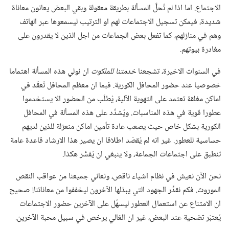
الاجتماع.‏ اما اذا لم تُحلَّ المسألة بطريقة معقولة وبقي البعض يعانون معاناة
شديدة،‏ فيمكن تسجيل الاجتماعات لهم او الترتيب ليسمعوها عبر الهاتف
وهم في منازلهم،‏ كما تفعل بعض الجماعات من اجل الذين لا يقدرون على
مغادرة بيوتهم.‏
في السنوات الاخيرة،‏ تشجعنا
خدمتنا للملكوت
ان نولي هذه المسألة اهتماما
خصوصيا عند حضور المحافل الكورية.‏ فبما ان معظم المحافل تُعقَد في
اماكن مغلقة تعتمد على التهوية الآلية،‏ يُطلَب من الحضور الا يستخدموا
عطورا قوية في هذه المناسبات.‏ ويُشدَّد على هذه المسألة في المحافل
الكورية بشكل خاص حيث يصعب عادة تأمين اماكن منعزلة للذين لديهم
حساسية للعطور.‏ غير انه لم يُقصَد اطلاقا ان يصير هذا الارشاد قاعدة عامة
تنطبق على اجتماعات الجماعة،‏ ولا ينبغي ان يُفسَّر هكذا.‏
نحن الآن نعيش في نظام اشياء ناقص،‏ ونعاني جميعنا من عواقب النقص
الموروث.‏ فكم نقدِّر الجهود التي يبذلها الآخرون ليخففوا من معاناتنا!‏ صحيح
ان الامتناع عن استعمال العطور ليسهُل على الآخرين حضور الاجتماعات
يُعتبَر تضحية عند البعض،‏ غير ان الغالي يرخص في سبيل محبة الآخرين.‏