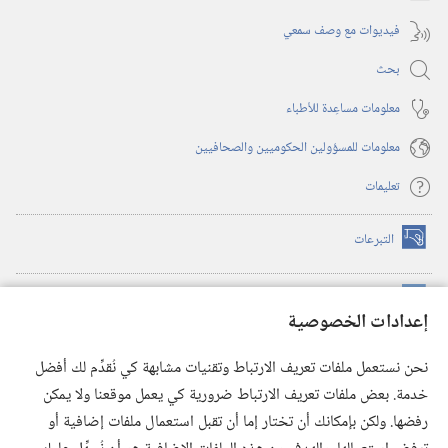
فيديوات مع وصف سمعي
بحث
معلومات مساعِدة للأطباء
معلومات للمسؤولين الحكوميين والصحافيين
تعليمات
التبرعات
(يفتح
نافذة
جديدة)
مكتبة برج المراقبة الالكترونية
™
(يفتح
إعدادات الخصوصية
نافذة
JW Hub
جديدة)
(يفتح
نحن نستعمل ملفات تعريف الارتباط وتقنيات مشابهة كي نُقدِّم لك أفضل
نافذة
®
خدمة. بعض ملفات تعريف الارتباط ضرورية كي يعمل موقعنا ولا يمكن
تطبيق
JW Library
جديدة)
رفضها. ولكن بإمكانك أن تختار إما أن تقبل استعمال ملفات إضافية أو
مكتبة برج المراقبة