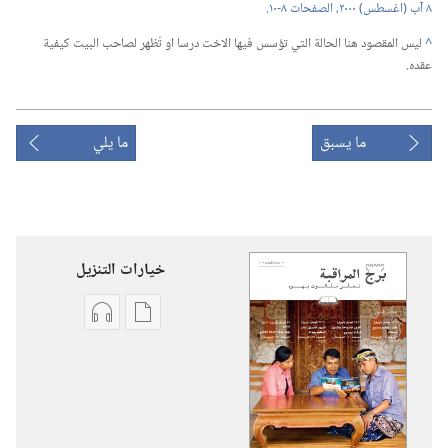
٨ آب (‏اغسطس)‏ ٢٠٠٠،‏ الصفحات ٨-‏١٠
‏.‏
^
ليس المقصود هنا الحالة التي تؤسس فيها الاخت درسا او تُظهر لصاحب البيت كيفية
عقده.‏
ما يسبق
ما يلي
خيارات التنزيل
خيارات
خيارات
تنزيل
تنزيل
الاصدارات
التسجيلات
برج
السمعية
المراقبة
برج