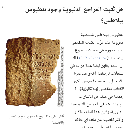
هل تُثبت المراجع الدنيوية وجود بنطيوس
بيلاطس؟‏
بنطيوس بيلاطس شخصية
معروفة عند قرَّاء الكتاب المقدس
بسبب دوره في محاكمة يسوع
وإعدامه.‏ (‏
مت ٢٧:‏
١،‏ ٢،‏
٢٤-‏٢٦
‏)‏ الا
ان اسمه يظهر ايضا عدة مرات في
سجلات تاريخية اخرى معاصرة
للأناجيل.‏ وبحسب
قاموس انكور
للكتاب المقدس
‏(‏بالانكليزية)‏،‏ اذا
جمعنا في ملف كل الاشارات
الواردة عنه في المراجع التاريخية
الدنيوية،‏ يكون هذا الملف «اكبر
نُقش على هذا اللوح الحجري اسم بيلاطس
وأكثر تفصيلا من ملف اي حاكم
باللاتينية
روماني آخر على اليهودية».‏