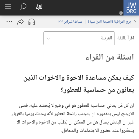
JW.ORG
تسجيل
تغيير
البحث
اظهر
الدخول
لغة
في
القائم
(يفتح
برج المراقبة (‏الطبعة الدراسية)‏ | ‏‎شباط/فبراير‏ ‏‎٢٠١٥‏
الموقع
JW.‎ORG
نافذة
جديدة)
اقرأ باللغة
اسئلة من القراء
كيف يمكن مساعدة الاخوة والاخوات الذين
يعانون من حساسية للعطور؟‏
ان كل مَن يعاني حساسية للعطور هو في وضع لا يُحسَد عليه.‏ فعلى
الارجح،‏ ليس بمقدوره ان يتجنب رائحة العطور لأنه يحتكّ يوميا بالغرباء.‏
غير ان البعض يسأل هل من الممكن ان يُطلَب من الاخوة والاخوات الا
يتعطَّروا عند حضور الاجتماعات والمحافل.‏