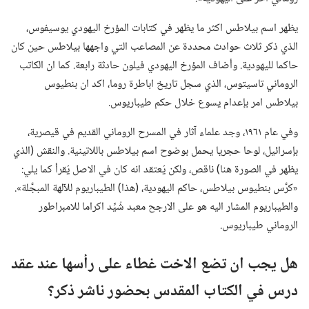
يظهر اسم بيلاطس اكثر ما يظهر في كتابات المؤرخ اليهودي يوسيفوس،‏
الذي ذكر ثلاث حوادث محددة عن المصاعب التي واجهها بيلاطس حين كان
حاكما لليهودية.‏ وأضاف المؤرخ اليهودي فيلون حادثة رابعة.‏ كما ان الكاتب
الروماني تاسيتوس،‏ الذي سجل تاريخ اباطرة روما،‏ اكد ان بنطيوس
بيلاطس امر بإعدام يسوع خلال حكم طيباريوس.‏
وفي عام ١٩٦١،‏ وجد علماء آثار في المسرح الروماني القديم في قيصرية،‏
بإسرائيل،‏ لوحا حجريا يحمل بوضوح اسم بيلاطس باللاتينية.‏ والنقش (‏الذي
يظهر في الصورة هنا)‏ ناقص،‏ ولكن يُعتقد انه كان في الاصل يُقرأ كما يلي:‏
«كرَّس بنطيوس بيلاطس،‏ حاكم اليهودية،‏ (‏هذا)‏ الطيباريوم للآلهة المبجَّلة».‏
والطيباريوم المشار اليه هو على الارجح معبد شُيِّد اكراما للامبراطور
الروماني طيباريوس.‏
هل يجب ان تضع الاخت غطاء على رأسها عند عقد
درس في الكتاب المقدس بحضور ناشر ذكر؟‏