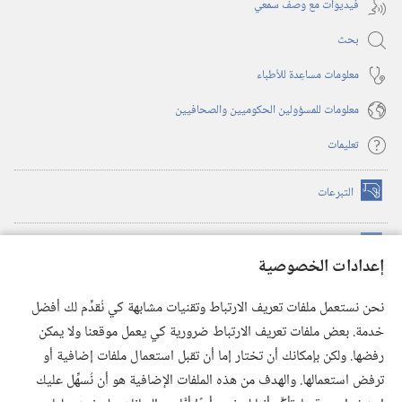
فيديوات مع وصف سمعي
بحث
معلومات مساعِدة للأطباء
معلومات للمسؤولين الحكوميين والصحافيين
تعليمات
التبرعات
(يفتح
نافذة
جديدة)
مكتبة برج المراقبة الالكترونية
™
(يفتح
إعدادات الخصوصية
نافذة
JW Hub
جديدة)
(يفتح
نحن نستعمل ملفات تعريف الارتباط وتقنيات مشابهة كي نُقدِّم لك أفضل
نافذة
®
خدمة. بعض ملفات تعريف الارتباط ضرورية كي يعمل موقعنا ولا يمكن
تطبيق
JW Library
جديدة)
رفضها. ولكن بإمكانك أن تختار إما أن تقبل استعمال ملفات إضافية أو
مكتبة برج المراقبة
ترفض استعمالها. والهدف من هذه الملفات الإضافية هو أن نُسهِّل عليك