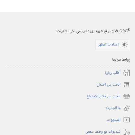
‏‎تموز/
الدراسية)‏
يوليو‏
‏‎تموز/
يوليو‏
®
JW.ORG
:‏ موقع شهود يهوه الرسمي على الانترنت
إعدادات المظهر
روابط سريعة
أُطلب زيارة
ابحث عن اجتماع
(يفتح
نافذة
ابحث عن مكان الاجتماع
(يفتح
جديدة)
نافذة
ما الجديد؟‏
جديدة)
الفيديوات
فيديوات مع وصف سمعي