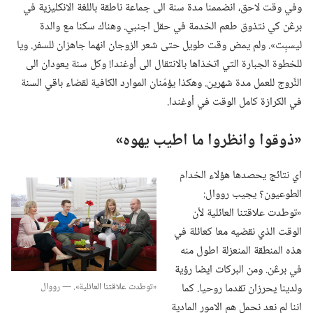
وفي وقت لاحق،‏ انضممنا مدة سنة الى جماعة ناطقة باللغة الانكليزية في
برڠن كي نتذوق طعم الخدمة في حقل اجنبي.‏ وهناك سكنا مع والدة
ليسبِت».‏ ولم يمض وقت طويل حتى شعر الزوجان انهما جاهزان للسفر.‏ ويا
للخطوة الجبارة التي اتخذاها بالانتقال الى أوغندا!‏ وكل سنة يعودان الى
النَّروج للعمل مدة شهرين.‏ وهكذا يؤمّنان الموارد الكافية لقضاء باقي السنة
في الكرازة كامل الوقت في أوغندا.‏
‏«ذوقوا وانظروا ما اطيب يهوه»‏
اي نتائج يحصدها هؤلاء الخدام
الطوعيون؟‏ يجيب رووال:‏
«توطدت علاقتنا العائلية لأن
الوقت الذي نقضيه معا كعائلة في
هذه المنطقة المنعزلة اطول منه
في برڠن.‏ ومن البركات ايضا رؤية
‏«توطدت علاقتنا العائلية».‏ —‏ رووال
ولدينا يحرزان تقدما روحيا.‏ كما
اننا لم نعد نحمل هم الامور المادية