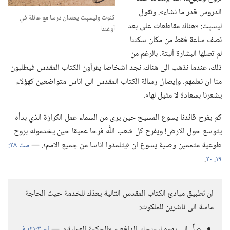
الدروس قدر ما نشاء».‏ وتقول
كنوت وليسبِت يعقدان درسا مع عائلة في
ليسبِت:‏ «هناك مقاطعات على بعد
أوغندا
نصف ساعة فقط من مكان سكننا
لم تصلها البشارة ألبتة.‏ بالرغم من
ذلك،‏ عندما نذهب الى هناك،‏ نجد اشخاصا يقرأون الكتاب المقدس فيطلبون
منا ان نعلمهم.‏ وإيصال رسالة الكتاب المقدس الى اناس متواضعين كهؤلاء
يشعرنا بسعادة لا مثيل لها».‏
كم يفرح قائدنا يسوع المسيح حين يرى من السماء عمل الكرازة الذي بدأه
يتوسع حول الارض!‏ ويفرح كل شعب اللّٰه فرحا عميقا حين يخدمونه بروح
طوعية متممين وصية يسوع ان ‹يتلمذوا اناسا من جميع الامم›.‏ —‏
١٩،‏ ٢٠
‏.‏
ان تطبيق مبادئ الكتاب المقدس التالية يعدّك للخدمة حيث الحاجة
ماسة الى ناشرين للملكوت:‏
صلِّ الى يهوه ليمنحك الدافع و «الحكمة العملية».‏ —‏
ام ٣:‏٢١؛‏
في