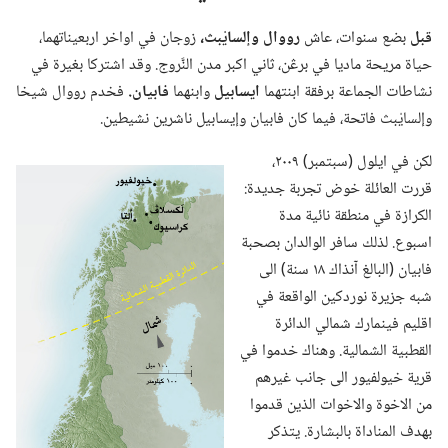
قبل
بضع سنوات،‏ عاش
رووال وإلسايْبث،‏
زوجان في اواخر اربعيناتهما،‏
حياة مريحة ماديا في برڠن،‏ ثاني اكبر مدن النَّروج.‏ وقد اشتركا بغيرة في
نشاطات الجماعة برفقة ابنتهما
ايسابيل
وابنهما
فابيان.‏
فخدم رووال شيخا
وإلسايْبث فاتحة،‏ فيما كان فابيان وإيسابيل ناشرين نشيطين.‏
لكن في ايلول (‏سبتمبر)‏ ٢٠٠٩،‏
قررت العائلة خوض تجربة جديدة:‏
الكرازة في منطقة نائية مدة
اسبوع.‏ لذلك سافر الوالدان بصحبة
فابيان (‏البالغ آنذاك ١٨ سنة)‏ الى
شبه جزيرة نوردكين الواقعة في
اقليم فينمارك شمالي الدائرة
القطبية الشمالية.‏ وهناك خدموا في
قرية خيولفيور الى جانب غيرهم
من الاخوة والاخوات الذين قدموا
بهدف المناداة بالبشارة.‏ يتذكر