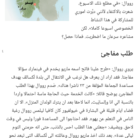
رووال:‏ «في مطلع ذلك الاسبوع،‏
شعرت بالاكتفاء لأنني دبَّرت اموري
للمشاركة في هذا النشاط
الخصوصي اسبوعا كاملا».‏ لكن
مشاعره سرعان ما اضطربت.‏ فماذا حصل؟‏
طلب مفاجئ
يروي رووال:‏ «طرح علينا فاتح اسمه ماريو يخدم في فينمارك سؤالا
مفاجئا.‏ فقد اراد ان يعرف هل نرغب في الانتقال الى بلدة لَكسالڤ بهدف
مساعدة الجماعة المؤلفة من ٢٣ ناشرا هناك».‏ صُدم رووال بهذا الطلب
المفاجئ.‏ يوضح قائلا:‏ «كانت الخدمة حيث الحاجة ماسة احتمالا واردا
بالنسبة الي انا وإلسايْبث،‏ انما لاحقا بعد ان يترك الولدان المنزل».‏ الا ان
قضاء ايام قليلة في البشارة في خيولفيور كان كافيا ليلمس رووال رغبة
الناس في التعلم عن يهوه.‏ فقد احتاجوا الى المساعدة فورا وليس في وقت
لاحق.‏ ويضيف:‏ «جعلني هذا الطلب احس بالذنب،‏ حتى انه حرمني النوم
ليالي عدة».‏ بعد ذلك اخذ ماريو رووال وعائلته الى لَكسالڤ التي تبعد نحو