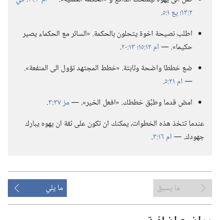
٢:‏١٣؛‏
يع ١:‏٥
‏.‏
اطلب نصيحة اخوة يتحلون بالحكمة.‏ «السائر مع الحكماء يصير
حكيما».‏ —‏
ام ١٢:‏١٥؛‏
١٣:‏٢٠
‏.‏
ضع خططا واضحة وثابتة.‏ «خطط المجتهد تؤول الى المنفعة».‏
—‏
ام ٢١:‏٥
‏.‏
امض قدما وطبِّق خططك.‏ «افعل الخير».‏ —‏
مز ٣٧:‏٣
‏.‏
عندما تتخذ هذه الخطوات،‏ يمكنك ان تكون على ثقة ان يهوه يبارك
جهودك.‏ —‏
ام ١٦:‏٣
‏.‏
ما يسبق
ما يلي