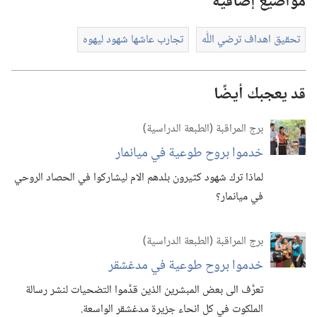
مواضيع إضافية
تحقيق اهداف ترضي اللّٰه
تجارب عاشها شهود ليهوه
قد يعجبك أيضًا
برج المراقبة (‏الطبعة الدراسية)‏
خدموا بروح طوعية في ميانمار
لماذا ترك شهود كثيرون بلدهم الام ليشاركوا في الحصاد الروحي
في ميانمار؟‏
برج المراقبة (‏الطبعة الدراسية)‏
خدموا بروح طوعية في مدغشقر
تعرَّف الى بعض المبشرين الذين قدَّموا التضحيات لنشر رسالة
الملكوت في كل انحاء جزيرة مدغشقر الواسعة.‏