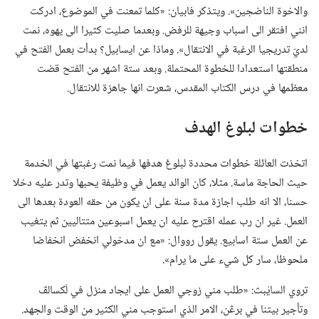
والاخوة الناضجين».‏ ويتذكر فابيان:‏ «كلما تمعنت في الموضوع،‏ ادركت
انني افتقر الى اسباب وجيهة للرفض.‏ وبعدما صليت كثيرا الى يهوه،‏ نمت
لديّ تدريجيا الرغبة في الانتقال».‏ وماذا عن ايسابيل؟‏ بدأت بعمل الفتح في
منطقتها استعدادا للخطوة المحتملة.‏ وبعد ستة اشهر من الفتح قضت
معظمها في درس الكتاب المقدس،‏ شعرت انها جاهزة للانتقال.‏
خطوات لبلوغ الهدف
اتخذت العائلة خطوات محددة لبلوغ هدفها فيما نمت رغبتها في الخدمة
حيث الحاجة ماسة.‏ مثلا،‏ كان الوالد يعمل في وظيفة يحبها وتدر عليه دخلا
حسنا،‏ الا انه طلب اجازة مدة سنة على ان يكون من حقه العودة بعدها الى
العمل.‏ غير ان رب عمله اقترح عليه ان يعمل اسبوعين متتاليين ثم يتغيب
عن العمل ستة اسابيع.‏ يقول رووال:‏ «مع ان مدخولي انخفض انخفاضا
ملحوظا،‏ سار كل شيء على ما يرام».‏
تروي السايْبث:‏ «طلب مني زوجي العمل على ايجاد منزل في لَكسالڤ
وتأجير بيتنا في برڠن،‏ الامر الذي استوجب مني الكثير من الوقت والجهد.‏