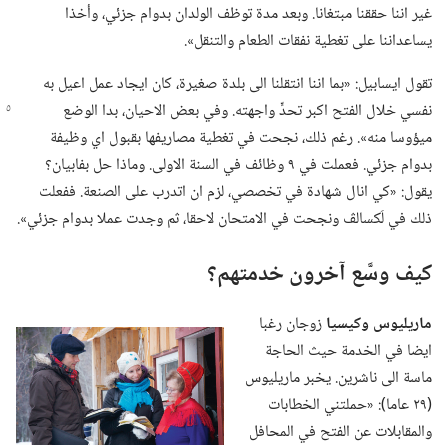
غير اننا حققنا مبتغانا.‏ وبعد مدة توظف الولدان بدوام جزئي،‏ وأخذا
يساعداننا على تغطية نفقات الطعام والتنقل».‏
تقول ايسابيل:‏ «بما اننا انتقلنا الى بلدة صغيرة،‏ كان ايجاد عمل اعيل به
نفسي خلال الفتح اكبر تحدٍّ واجهته.‏ وفي
بعض الاحيان،‏ بدا الوضع
ميؤوسا منه».‏ رغم ذلك،‏ نجحت في تغطية مصاريفها بقبول اي وظيفة
بدوام جزئي.‏ فعملت في ٩ وظائف في السنة الاولى.‏ وماذا حل بفابيان؟‏
يقول:‏ «كي انال شهادة في تخصصي،‏ لزم ان اتدرب على الصنعة.‏ ففعلت
ذلك في لَكسالڤ ونجحت في الامتحان لاحقا،‏ ثم وجدت عملا بدوام جزئي».‏
كيف وسَّع آخرون خدمتهم؟‏
ماريليوس وكيسيا
زوجان رغبا
ايضا في الخدمة حيث الحاجة
ماسة الى ناشرين.‏ يخبر ماريليوس
(‏٢٩ عاما)‏:‏ «حملتني الخطابات
والمقابلات عن الفتح في المحافل