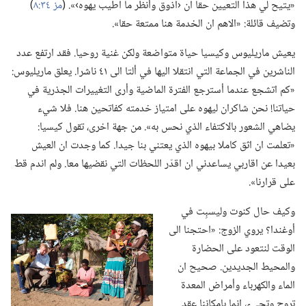
«يتيح لي هذا التعيين حقا ان ‹اذوق وأنظر ما اطيب يهوه›».‏ (‏
مز ٣٤:‏٨
‏)‏
وتضيف قائلة:‏ «الاهم ان الخدمة هنا ممتعة حقا».‏
يعيش ماريليوس وكيسيا حياة متواضعة ولكن غنية روحيا.‏ فقد ارتفع عدد
الناشرين في الجماعة التي انتقلا اليها في ألتا الى ٤١ ناشرا.‏ يعلق ماريليوس:‏
«كم اتشجع عندما أسترجع الفترة الماضية وأرى التغييرات الجذرية في
حياتنا!‏ نحن شاكران ليهوه على امتياز خدمته كفاتحين هنا.‏ فلا شيء
يضاهي الشعور بالاكتفاء الذي نحس به».‏ من جهة اخرى،‏ تقول كيسيا:‏
«تعلمت ان اثق كاملا بيهوه الذي يعتني بنا جيدا.‏ كما وجدت ان العيش
بعيدا عن اقاربي يساعدني ان اقدّر اللحظات التي نقضيها معا.‏ ولم اندم قط
على قرارنا».‏
وكيف حال كنوت وليسبِت في
أوغندا؟‏ يروي الزوج:‏ «احتجنا الى
الوقت لنتعود على الحضارة
والمحيط الجديدين.‏ صحيح ان
الماء والكهرباء وأمراض المعدة
تروح وتجيء،‏ انما بإمكاننا عقد