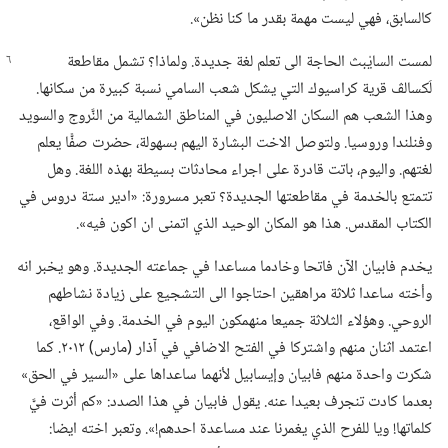
كالسابق،‏ فهي ليست مهمة بقدر ما كنا نظن».‏
لمست السايْبث الحاجة الى تعلم لغة جديدة.‏ ولماذا؟‏
تشمل مقاطعة
لَكسالڤ قرية كراسيوك التي يشكل شعب السامي نسبة كبيرة من سكانها.‏
وهذا الشعب هم السكان الاصليون في المناطق الشمالية من النَّروج والسويد
وفنلندا وروسيا.‏ ولتوصل الاخت البشارة اليهم بسهولة،‏ حضرت صفًّا يعلم
لغتهم.‏ واليوم،‏ باتت قادرة على اجراء محادثات بسيطة بهذه اللغة.‏ وهل
تتمتع بالخدمة في مقاطعتها الجديدة؟‏ تعبر مسرورة:‏ «ادير ستة دروس في
الكتاب المقدس.‏ هذا هو المكان الوحيد الذي اتمنى ان اكون فيه».‏
يخدم فابيان الآن فاتحا وخادما مساعدا في جماعته الجديدة.‏ وهو يخبر انه
وأخته ساعدا ثلاثة مراهقين احتاجوا الى التشجيع على زيادة نشاطهم
الروحي.‏ وهؤلاء الثلاثة جميعا منهمكون اليوم في الخدمة.‏ وفي الواقع،‏
اعتمد اثنان منهم واشتركا في الفتح الاضافي في آذار (‏مارس)‏ ٢٠١٢.‏ كما
شكرت واحدة منهم فابيان وإيسابيل لأنهما ساعداها على «السير في الحق»
بعدما كادت تنجرف بعيدا عنه.‏ يقول فابيان في هذا الصدد:‏ «كم أثرت فيَّ
كلماتها!‏ ويا للفرح الذي يغمرنا عند مساعدة احدهم!‏».‏ وتعبر اخته ايضا:‏