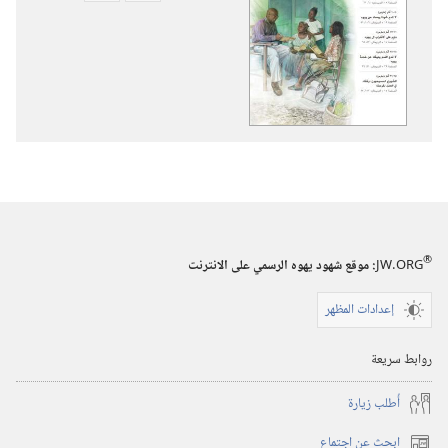
تنزيل
تنزيل
الاصدارات
التسجيلات
برج
السمعية
المراقبة
برج
(‏الطبعة
المراقبة
الدراسية)‏
(‏الطبعة
‏‎كانون٢/
الدراسية)‏
يناير‏
‏‎كانون٢/
يناير‏
®
JW.ORG
:‏ موقع شهود يهوه الرسمي على الانترنت
إعدادات المظهر
روابط سريعة
أُطلب زيارة
ابحث عن اجتماع