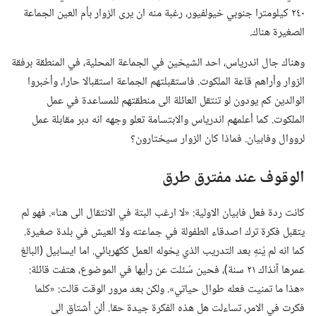
٢٤٠ كيلومترا جنوبي خيولفيور،‏ رغبة منه ان يرى الزوار بأم العين الجماعة
الصغيرة هناك.‏
وهناك جال اندرياس،‏ احد الشيخين في الجماعة المحلية،‏ في المنطقة برفقة
الزوار وأراهم قاعة الملكوت.‏ فاستقبلتهم الجماعة استقبالا حارا،‏ وأخبروا
الوالدين كم يودون لو تنتقل العائلة الى منطقتهم للمساعدة في عمل
الملكوت.‏ كما أعلمهم اندرياس والابتسامة تعلو وجهه انه دبر مقابلة عمل
لرووال وفابيان.‏ فماذا كان الزوار سيختارون؟‏
الوقوف عند مفترق طرق
كانت ردة فعل فابيان الاولية:‏ «لا ارغب البتة في الانتقال الى هنا».‏ فهو لم
يتقبل فكرة ترك اصدقاء الطفولة في جماعته ولا العيش في بلدة صغيرة.‏
كما انه لم يُنهِ بعد التدريب الذي يخوله العمل ككهربائي.‏ اما ايسابيل (‏البالغ
عمرها آنذاك ٢١ سنة)‏،‏ فحين سُئلت عن رأيها في الموضوع،‏ هتفت قائلة:‏
«هذا ما تمنيت فعله طوال حياتي».‏ ولكن بعد مرور الوقت قالت:‏ «كلما
فكرت في الامر،‏ تساءلت هل هذه الفكرة جيدة حقا.‏ ألن أشتاق الى