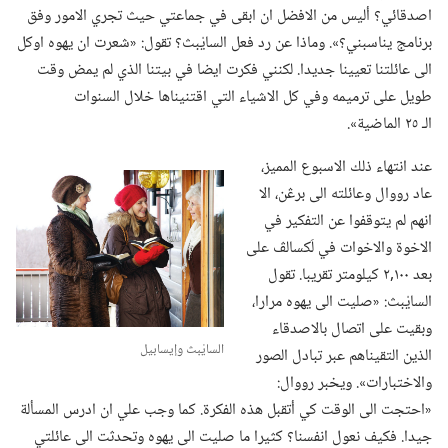
اصدقائي؟‏ أليس من الافضل ان ابقى في جماعتي حيث تجري الامور وفق
برنامج يناسبني؟‏».‏ وماذا عن رد فعل السايْبث؟‏ تقول:‏ «شعرت ان يهوه اوكل
الى عائلتنا تعيينا جديدا.‏ لكنني فكرت ايضا في بيتنا الذي لم يمض وقت
طويل على ترميمه وفي كل الاشياء التي اقتنيناها خلال السنوات
الـ‍ ٢٥ الماضية».‏
عند انتهاء ذلك الاسبوع المميز،‏
عاد رووال وعائلته الى برڠن،‏ الا
انهم لم يتوقفوا عن التفكير في
الاخوة والاخوات في لَكسالڤ على
بعد ١٠٠‏,٢ كيلومتر تقريبا.‏ تقول
السايْبث:‏ «صليت الى يهوه مرارا،‏
وبقيت على اتصال بالاصدقاء
السايْبث وإيسابيل
الذين التقيناهم عبر تبادل الصور
والاختبارات».‏ ويخبر رووال:‏
«احتجت الى الوقت كي أتقبل هذه الفكرة.‏ كما وجب علي ان ادرس المسألة
جيدا.‏ فكيف نعول انفسنا؟‏ كثيرا ما صليت الى يهوه وتحدثت الى عائلتي