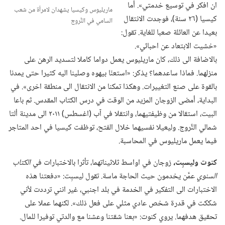
ان افكر في توسيع خدمتي».‏ أما
ماريليوس وكيسيا يشهدان لامرأة من شعب
كيسيا (‏٢٦ سنة)‏،‏ فوجدت الانتقال
السامي في النَّروج
بعيدا عن العائلة صعبا للغاية.‏ تقول:‏
«خشيت الابتعاد عن احبائي».‏
بالاضافة الى ذلك،‏ كان ماريليوس يعمل دواما كاملا لتسديد الرهن على
منزلهما.‏ فماذا ساعدهما؟‏ يذكر:‏ «استعنّا بيهوه وصلينا اليه كثيرا حتى يمدنا
بالقوة على صنع التغييرات.‏ وهكذا تمكنا من الانتقال الى منطقة اخرى».‏ في
البداية،‏ أمضى الزوجان المزيد من الوقت في درس الكتاب المقدس.‏ ثم باعا
البيت،‏ استقالا من وظيفتيهما،‏ وانتقلا في آب (‏اغسطس)‏ ٢٠١١ الى مدينة ألتا
شمالي النَّروج.‏ وليعيلا نفسيهما خلال الفتح،‏ توظفت كيسيا في احد المتاجر
فيما يعمل ماريليوس في المحاسبة.‏
كنوت وليسبِت،‏
زوجان في اواسط ثلاثيناتهما،‏ تأثرا بالاختبارات في
الكتاب
السنوي
عمَّن يخدمون حيث الحاجة ماسة.‏ تقول ليسبِت:‏ «دفعتنا هذه
الاختبارات الى التفكير في الخدمة في بلد اجنبي،‏ غير انني ترددت لأني
شككت في قدرة شخص عادي مثلي على فعل ذلك».‏ لكنهما عملا على
تحقيق هدفهما.‏ يروي كنوت:‏ «بعنا شقتنا وعشنا مع والدتي توفيرا للمال.‏