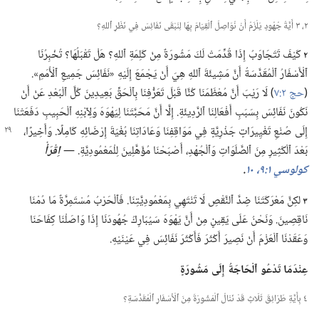
٢،‏ ٣ أَيَّةُ جُهُودٍ يَلْزَمُ أَنْ نُوَاصِلَ ٱلْقِيَامَ بِهَا لِنَبْقَى نَفَائِسَ فِي نَظَرِ ٱللهِ؟‏
٢
كَيْفَ تَتَجَاوَبُ إِذَا قُدِّمَتْ لَكَ مَشُورَةٌ مِنْ كَلِمَةِ ٱللهِ؟‏ هَلْ تَقْبَلُهَا؟‏ تُخْبِرُنَا
ٱلْأَسْفَارُ ٱلْمُقَدَّسَةُ أَنَّ مَشِيئَةَ ٱللهِ هِيَ أَنْ يَجْمَعَ إِلَيْهِ «نَفَائِسَ جَمِيعِ ٱلْأُمَمِ».‏
(‏
حج ٢:‏٧
‏)‏ لَا رَيْبَ أَنَّ مُعْظَمَنَا كُنَّا قَبْلَ تَعَرُّفِنَا بِٱلْحَقِّ بَعِيدِينَ كُلَّ ٱلْبُعْدِ عَنْ أَنْ
نَكُونَ نَفَائِسَ بِسَبَبِ أَفْعَالِنَا ٱلرَّدِيئَةِ.‏ إِلَّا أَنَّ مَحَبَّتَنَا لِيَهْوَهَ وَلِٱبْنِهِ ٱلْحَبِيبِ دَفَعَتْنَا
إِلَى صُنْعِ
تَغْيِيرَاتٍ جَذْرِيَّةٍ فِي مَوَاقِفِنَا وَعَادَاتِنَا بُغْيَةَ إِرْضَائِهِ كَامِلًا.‏ وَأَخِيرًا،‏
بَعْدَ ٱلْكَثِيرِ مِنَ ٱلصَّلَوَاتِ وَٱلْجُهْدِ،‏ أَصْبَحْنَا مُؤَهَّلِينَ لِلْمَعْمُودِيَّةِ.‏ —‏
اِقْرَأْ
كولوسي ١:‏٩،‏ ١٠
‏.‏
٣
لكِنَّ مَعْرَكَتَنَا ضِدَّ ٱلنَّقْصِ لَا تَنْتَهِي بِمَعْمُودِيَّتِنَا.‏ فَٱلْحَرْبُ مُسْتَمِرَّةٌ مَا دُمْنَا
نَاقِصِينَ.‏ وَنَحْنُ عَلَى يَقِينٍ مِنْ أَنَّ يَهْوَهَ سَيُبَارِكُ جُهُودَنَا إِذَا وَاصَلْنَا كِفَاحَنَا
وَعَقَدْنَا ٱلْعَزْمَ أَنْ نَصِيرَ أَكْثَرَ فَأَكْثَرَ نَفَائِسَ فِي عَيْنَيْهِ.‏
عِنْدَمَا تَدْعُو ٱلْحَاجَةُ إِلَى مَشُورَةٍ
٤ بِأَيَّةِ طَرَائِقَ ثَلَاثٍ قَدْ نَنَالُ ٱلْمَشُورَةَ مِنَ ٱلْأَسْفَارِ ٱلْمُقَدَّسَةِ؟‏