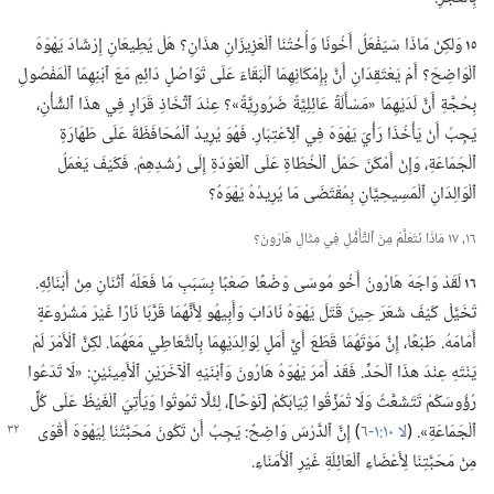
١٥
وَلكِنْ مَاذَا سَيَفْعَلُ أَخُونَا وَأُخْتُنَا ٱلْعَزِيزَانِ هذَانِ؟‏ هَلْ يُطِيعَانِ إِرْشَادَ يَهْوَهَ
ٱلْوَاضِحَ؟‏ أَمْ يَعْتَقِدَانِ أَنَّ بِإِمْكَانِهِمَا ٱلْبَقَاءَ عَلَى تَوَاصُلٍ دَائِمٍ مَعَ ٱبْنِهِمَا ٱلْمَفْصُولِ
بِحُجَّةِ أَنَّ لَدَيْهِمَا «مَسْأَلَةً عَائِلِيَّةً ضَرُورِيَّةً»؟‏ عِنْدَ ٱتِّخَاذِ قَرَارٍ فِي هذَا ٱلشَّأْنِ،‏
يَجِبُ أَنْ يَأْخُذَا رَأْيَ يَهْوَهَ فِي ٱلِٱعْتِبَارِ.‏ فَهُوَ يُرِيدُ ٱلْمُحَافَظَةَ عَلَى طَهَارَةِ
ٱلْجَمَاعَةِ،‏ وَإِنْ أَمْكَنَ حَمْلَ ٱلْخُطَاةِ عَلَى ٱلْعَوْدَةِ إِلَى رُشْدِهِمْ.‏ فَكَيْفَ يَعْمَلُ
ٱلْوَالِدَانِ ٱلْمَسِيحِيَّانِ بِمُقْتَضَى مَا يُرِيدُهُ يَهْوَهُ؟‏
١٦،‏ ١٧ مَاذَا نَتَعَلَّمُ مِنَ ٱلتَّأَمُّلِ فِي مِثَالِ هَارُونَ؟‏
١٦
لَقَدْ وَاجَهَ هَارُونُ أَخُو مُوسَى وَضْعًا صَعْبًا بِسَبَبِ مَا فَعَلَهُ ٱثْنَانِ مِنْ أَبْنَائِهِ.‏
تَخَيَّلْ كَيْفَ شَعَرَ حِينَ قَتَلَ يَهْوَهُ نَادَابَ وَأَبِيهُو لِأَنَّهُمَا قَرَّبَا نَارًا غَيْرَ مَشْرُوعَةٍ
أَمَامَهُ.‏ طَبْعًا،‏ إِنَّ مَوْتَهُمَا قَطَعَ أَيَّ أَمَلٍ لِوَالِدَيْهِمَا بِٱلتَّعَاطِي مَعَهُمَا.‏ لكِنَّ ٱلْأَمْرَ لَمْ
يَنْتَهِ عِنْدَ هذَا ٱلْحَدِّ.‏ فَقَدْ أَمَرَ يَهْوَهُ هَارُونَ وَٱبْنَيْهِ ٱلْآخَرَيْنِ ٱلْأَمِينَيْنِ:‏ «لَا تَدَعُوا
رُؤُوسَكُمْ تَتَشَعَّثُ وَلَا تُمَزِّقُوا ثِيَابَكُمْ [نَوْحًا]،‏ لِئَلَّا تَمُوتُوا وَيَأْتِيَ ٱلْغَيْظُ عَلَى كُلِّ
ٱلْجَمَاعَةِ».‏ (‏
لا ١٠:‏١-‏٦
‏)‏ إِنَّ
ٱلدَّرْسَ وَاضِحٌ:‏ يَجِبُ أَنْ تَكُونَ مَحَبَّتُنَا لِيَهْوَهَ أَقْوَى
مِنْ مَحَبَّتِنَا لِأَعْضَاءِ ٱلْعَائِلَةِ غَيْرِ ٱلْأُمَنَاءِ.‏