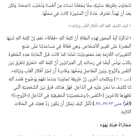
نَتَجَاوَبُ بِطَرِيقَةٍ سَلْبِيَّةٍ،‏ مِمَّا يَجْعَلُنَا نَسْتَاءُ مِنْ أَنْفُسِنَا وَنُخَيِّبُ نَاصِحَنَا.‏ وَلكِنْ
بَعْدَ أَنْ نَهْدَأَ،‏ نَعْتَرِفُ عَادَةً أَنَّ ٱلْمَشُورَةَ كَانَتْ فِي مَحَلِّهَا.‏
٦ كَيْفَ تَكْشِفُ كَلِمَةُ ٱللهِ «أَفْكَارَ ٱلْقَلْبِ وَنِيَّاتِهِ»؟‏
٦
تُذَكِّرُنَا آيَةُ ٱلْمِحْوَرِ لِهذِهِ ٱلْمَقَالَةِ أَنَّ كَلِمَةَ ٱللهِ «فَعَّالَةٌ».‏ نَعَمْ،‏ إِنَّ كَلِمَةَ ٱللهِ لَدَيْهَا
ٱلْمَقْدِرَةُ عَلَى تَغْيِيرِ ٱلْأَشْخَاصِ.‏ وَهِيَ فَعَّالَةٌ فِي مُسَاعَدَتِنَا عَلَى صُنْعِ
ٱلتَّغْيِيرَاتِ ٱللَّازِمَةِ بَعْدَ مَعْمُودِيَّتِنَا،‏ تَمَامًا كَمَا كَانَتْ قَبْلَ ٱتِّخَاذِنَا هذِهِ ٱلْخُطْوَةَ.‏
يَكْتُبُ بُولُسُ أَيْضًا فِي رِسَالَتِهِ إِلَى ٱلْعِبْرَانِيِّينَ أَنَّ كَلِمَةَ ٱللهِ «تَخْرُقُ لِتَفْرُقَ بَيْنَ
ٱلنَّفْسِ وَٱلرُّوحِ،‏ وَبَيْنَ ٱلْمَفَاصِلِ وَمُخِّهَا،‏ وَقَادِرَةٌ أَنْ تُمَيِّزَ أَفْكَارَ ٱلْقَلْبِ وَنِيَّاتِهِ».‏
(‏
عب ٤:‏١٢
‏)‏ وَبِكَلِمَاتٍ أُخْرَى،‏ إِنَّ طَرِيقَةَ تَجَاوُبِنَا عِنْدَمَا نَفْهَمُ بِوُضُوحٍ قَصْدَ ٱللهِ
لَنَا تَكْشِفُ مَا نَحْنُ عَلَيْهِ فِي ٱلدَّاخِلِ.‏ فَهَلْ هُنَالِكَ فَرْقٌ بَيْنَ ٱلشَّخْصِيَّةِ ٱلَّتِي
نُظْهِرُهَا لِلْآخَرِينَ (‏«ٱلنَّفْسِ»)‏ وَشَخْصِيَّتِنَا ٱلْحَقِيقِيَّةِ فِي ٱلدَّاخِلِ (‏«ٱلرُّوحِ»)‏؟‏
‏(‏
اِقْرَأْ
متى ٢٣:‏٢٧،‏ ٢٨
‏.‏
‏)‏
تَأَمَّلْ كَيْفَ يُمْكِنُ أَنْ يَكُونَ رَدُّ فِعْلِكَ فِي ٱلْحَالَاتِ
ٱلتَّالِيَةِ.‏
مُجَارَاةُ هَيْئَةِ يَهْوَهَ