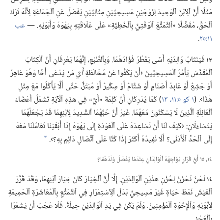
مَثَلًا أَنَّ ٱلِٱبْنَ ٱلْوَحِيدَ لِزَوْجَيْنِ مَسِيحِيَّيْنِ مِثَالِيَّيْنِ يُفْصَلُ عَنِ ٱلْجَمَاعَةِ لِأَنَّهُ تَرَكَ
ٱلْحَقَّ،‏ مُفَضِّلًا «ٱلتَّمَتُّعَ ٱلْوَقْتِيَّ بِٱلْخَطِيَّةِ» عَلَى عَلَاقَتِهِ بِيَهْوَهَ وَأَبَوَيْهِ.‏ —‏
عب
١١:‏٢٥
‏.‏
١٣
فَيَنْتَابُ وَالِدَيْهِ أَسًى يَفْطُرُ فُؤَادَهُمَا.‏ وَبِٱلطَّبْعِ،‏ إِنَّهُمَا يَعْرِفَانِ أَنَّ ٱلْكِتَابَ
ٱلْمُقَدَّسَ يَأْمُرُ ٱلْمَسِيحِيِّينَ ‹أَنْ يَكُفُّوا عَنْ مُخَالَطَةِ
أَيِّ
مَنْ يُدْعَى أَخًا وَهُوَ عَاهِرٌ
أَوْ جَشِعٌ أَوْ عَابِدُ أَصْنَامٍ أَوْ شَتَّامٌ أَوْ سِكِّيرٌ أَوْ مُبْتَزٌّ،‏ حَتَّى أَلَّا يَأْكُلُوا مَعَ مِثْلِ
هٰذَا›.‏ (‏
١ كو ٥:‏١١،‏
١٣
‏)‏ كَمَا يُدْرِكَانِ أَنَّ كَلِمَةَ «أَيِّ» فِي هذِهِ ٱلْآيَةِ تَشْمُلُ أَعْضَاءَ
ٱلْعَائِلَةِ ٱلَّذِينَ لَا يَسْكُنُونَ مَعَهُمَا.‏ غَيْرَ أَنَّ حُبَّهُمَا ٱلشَّدِيدَ لِٱبْنِهِمَا قَدْ يَجْعَلُهُمَا
يَتَسَاءَلَانِ:‏ ‹كَيْفَ لَنَا أَنْ نُسَاعِدَهُ عَلَى ٱلْعَوْدَةِ إِلَى يَهْوَهَ إِذَا أَبْقَيْنَا تَعَامُلَنَا مَعَهُ
إِلَى ٱلْحَدِّ ٱلْأَدْنَى؟‏ أَلَا نُفِيدُهُ أَكْثَرَ إِذَا كُنَّا عَلَى ٱتِّصَالٍ دَائِمٍ بِهِ؟‏›.‏
*
١٤،‏ ١٥ أَيُّ قَرَارٍ يُوَاجِهُهُ ٱلْوَالِدَانِ عِنْدَمَا يُفْصَلُ وَلَدُهُمَا؟‏
١٤
نَحْنُ نَحْزَنُ لِحُزْنِ هذَيْنِ ٱلْوَالِدَيْنِ.‏ إِلَّا أَنَّ ٱلْخِيَارَ كَانَ خِيَارَ ٱبْنِهِمَا،‏ وَقَدْ قَرَّرَ
ٱلْعَيْشَ نَمَطَ حَيَاةٍ غَيْرَ مَسِيحِيٍّ بَدَلَ ٱلِٱسْتِمْرَارِ فِي ٱلتَّمَتُّعِ بِٱلْمُعَاشَرَةِ ٱلْحَمِيمَةِ
لِأَبَوَيْهِ وَٱلْإِخْوَةِ ٱلْمُؤْمِنِينَ.‏ وَلَمْ يَكُنْ فِي يَدِ ٱلْوَالِدَيْنِ حِيلَةٌ.‏ فَلَا عَجَبَ أَنْ يَشْعُرَا
بِٱلْعَجْزِ.‏