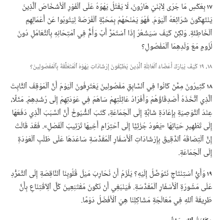
١٧
بِعَكْسِ مَا جَرَى لِٱبْنَيْ هَارُونَ،‏ لَا يَقْتُلُ يَهْوَهُ عَلَى ٱلْفَوْرِ ٱلْأَشْخَاصَ ٱلَّذِينَ
يَنْتَهِكُونَ شَرَائِعَهُ ٱلْيَوْمَ.‏ فَهُوَ يَمْنَحُهُمْ بِمَحَبَّةٍ ٱلْفُرْصَةَ لِيَتُوبُوا عَنْ أَعْمَالِهِمِ
ٱلْخَاطِئَةِ.‏ وَلكِنْ كَيْفَ سَيَشْعُرُ إِذَا ٱسْتَمَرَّ أَبٌ وَأُمٌّ فِي ٱمْتِحَانِهِ بِٱلتَّعَامُلِ دُونَ
لُزُومٍ مَعَ وَلَدِهِمَا ٱلْمَفْصُولِ؟‏
١٨،‏ ١٩ كَيْفَ يُبَارَكُ أَعْضَاءُ ٱلْعَائِلَةِ ٱلَّذِينَ يُطَبِّقُونَ إِرْشَادَاتِ يَهْوَهَ ٱلْمُتَعَلِّقَةَ بِٱلْمَفْصُولِينَ؟‏
١٨
كَثِيرُونَ مِمَّنْ كَانُوا فِي ٱلسَّابِقِ مَفْصُولِينَ يَعْتَرِفُونَ ٱلْيَوْمَ أَنَّ ٱلْمَوْقِفَ ٱلثَّابِتَ
ٱلَّذِي ٱتَّخَذَهُ أَصْدِقَاؤُهُمْ وَأَفْرَادُ عَائِلَتِهِمْ سَاهَمَ فِي عَوْدَتِهِمْ إِلَى رُشْدِهِمْ.‏ مَثَلًا،‏
عِنْدَ ٱلتَّوْصِيَةِ بِإِعَادَةِ شَابَّةٍ إِلَى ٱلْجَمَاعَةِ،‏ كَتَبَ ٱلشُّيُوخُ أَنَّ ٱلسَّبَبَ ٱلَّذِي دَفَعَهَا
إِلَى تَطْهِيرِ حَيَاتِهَا «يَعُودُ جُزْئِيًّا إِلَى ٱحْتِرَامِ أَخِيهَا تَرْتِيبَ ٱلْفَصْلِ».‏ فَقَدْ قَالَتْ
إِنَّ ٱلْتِصَاقَهُ ٱلدَّقِيقَ بِإِرْشَادَاتِ ٱلْأَسْفَارِ ٱلْمُقَدَّسَةِ سَاعَدَهَا عَلَى طَلَبِ ٱلْعَوْدَةِ
إِلَى ٱلْجَمَاعَةِ.‏
١٩
وَأَيُّ ٱسْتِنْتَاجٍ نَتَوَصَّلُ إِلَيْهِ؟‏ يَلْزَمُ أَنْ نُحَارِبَ مَيْلَ قُلُوبِنَا ٱلنَّاقِصَةِ إِلَى ٱلتَّمَرُّدِ
عَلَى مَشُورَةِ ٱلْأَسْفَارِ ٱلْمُقَدَّسَةِ.‏ فَيَنْبَغِي أَنْ نَكُونَ مُقْتَنِعِينَ كُلَّ ٱلِٱقْتِنَاعِ بِأَنَّ
طَرِيقَةَ ٱللهِ فِي مُعَالَجَةِ مَشَاكِلِنَا هِيَ ٱلْأَفْضَلُ دَوْمًا.‏