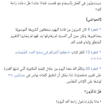
سَيَسْتَمِرُّونَ فِي ٱلْعَمَلِ بِٱنْسِجَامٍ مَعَ قَصْدِهِ.‏ فَمَاذَا عَنْكَ؟‏ هَلْ دَخَلْتَ رَاحَةَ
ٱللهِ؟‏
‏[الحواشي]‏
^
كَانَ كَثِيرُونَ مِنْ قَادَةِ ٱلْيَهُودِ يَحْفَظُونَ ٱلشَّرِيعَةَ ٱلْمُوسَوِيَّةَ
بِحَذَافِيرِهَا.‏ وَلكِنْ حِينَ أَتَى ٱلْمَسِيَّا،‏ لَمْ يَعْتَرِفُوا بِهِ.‏ فَهُمْ لَمْ يُجَارُوا ٱلتَّغْيِيرَ
ٱلْمُتَعَلِّقَ بِإِتْمَامِ قَصْدِ ٱللهِ.‏
^
اُنْظُرْ كِتَابَ
‏«اِحْفَظُوا أَنْفُسَكُمْ
فِي
مَحَبَّةِ ٱللهِ»،‏
ٱلصَّفَحَاتِ
٢٠٧-‏٢٠٩
‏.‏
^
يَتَكَلَّمُ ٱللهُ مَعَنَا ٱلْيَوْمَ مِنْ خِلَالِ كَلِمَتِهِ ٱلْمَكْتُوبَةِ ٱلَّتِي لَدَيْهَا ٱلْقُدْرَةُ
عَلَى تَغْيِيرِ شَخْصِيَّتِنَا.‏ لِذَا،‏ يُمْكِنُ أَنْ تَنْطَبِقَ كَلِمَاتُ بُولُسَ فِي
عِبْرَانِيِّين ٤:‏١٢
تَوَسُّعًا عَلَى ٱلْكِتَابِ ٱلْمُقَدَّسِ.‏
هَلْ تَذْكُرُونَ؟‏
‏• مَاذَا يَلْزَمُ لِدُخُولِ رَاحَةِ ٱللهِ ٱلْيَوْمَ؟‏