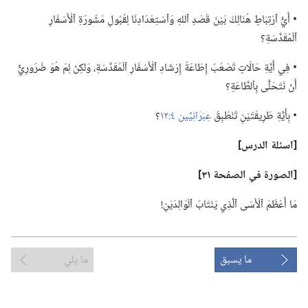
‏• أَيُّ ٱرْتِبَاطٍ هُنَالِكَ بَيْنَ قَصْدِ ٱللهِ وَٱسْتِعْدَادِنَا لِقُبُولِ مَشُورَةِ ٱلْأَسْفَارِ
ٱلْمُقَدَّسَةِ؟‏
‏• فِي أَيَّةِ حَالَاتٍ تَصْعُبُ إِطَاعَةُ إِرْشَادِ ٱلْأَسْفَارِ ٱلْمُقَدَّسَةِ،‏ وَلكِنْ لِمَ هُوَ ضَرُورِيٌّ
أَنْ نَتَحَلَّى بِٱلطَّاعَةِ؟‏
‏• بِأَيَّةِ طَرِيقَتَيْنِ تَنْطَبِقُ
عِبْرَانِيِّين ٤:‏١٢
‏؟‏
‏[اسئلة الدرس]‏
‏[الصورة
في
الصفحة ٣١]‏
مَا أَعْظَمَ ٱلْأَسَى ٱلَّذِي يَنْتَابُ ٱلْوَالِدَيْنِ!‏
ما يسبق
ما يلي