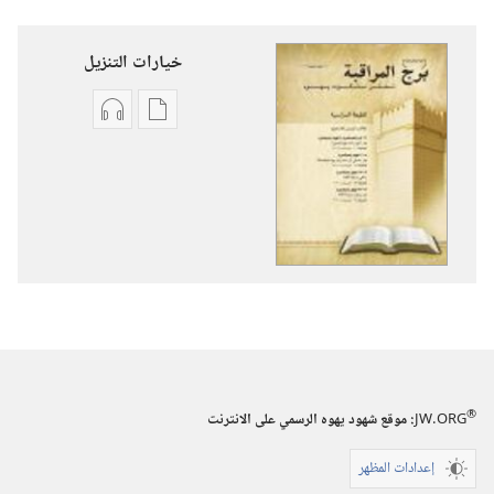
خيارات التنزيل
خيارات
خيارات
تنزيل
تنزيل
الاصدارات
التسجيلات
برج
السمعية
المراقبة
برج
(‏الطبعة
المراقبة
الدراسية)‏
(‏الطبعة
‏‎تموز/
الدراسية)‏
يوليو‏
‏‎تموز/
يوليو‏
®
JW.ORG
:‏ موقع شهود يهوه الرسمي على الانترنت
إعدادات المظهر