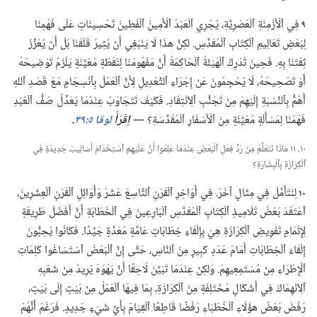
٩
فِي ٱلْأَزْمِنَةِ ٱلْعَصْرِيَّةِ،‏ يُجْرِي ٱلْعَبْدُ ٱلْأَمِينُ ٱلْفَطِينُ تَحْسِينَاتٍ عَلَى فَهْمِنَا
لِبَعْضِ تَعَالِيمِ ٱلْكِتَابِ ٱلْمُقَدَّسِ.‏ لكِنَّ هذَا لَا يَنْبَغِي أَنْ يُثِيرَ قَلَقَنَا بَلْ أَنْ يُعَزِّزَ
ثِقَتَنَا بِهِ.‏ فَحِينَ تُدْرِكُ ٱلْهَيْئَةُ ٱلْحَاكِمَةُ أَنَّ مَفْهُومَنَا لِنُقْطَةٍ مُعَيَّنَةٍ يَلْزَمُ تَوْضِيحُهُ
أَوْ تَصْحِيحُهُ،‏ لَا يُحْجِمُونَ عَنْ إِجْرَاءِ ٱلتَّعْدِيلِ لِأَنَّ ٱلْعَمَلَ بِٱنْسِجَامٍ مَعَ قَصْدِ ٱللهِ
أَهَمُّ بِٱلنِّسْبَةِ إِلَيْهِمْ مِنْ تَجَنُّبِ ٱلِٱنْتِقَادِ.‏ فَكَيْفَ تَتَجَاوَبُ عِنْدَمَا يُعَدِّلُ صَفُّ ٱلْعَبْدِ
فَهْمَنَا لِمَسْأَلَةٍ مُعَيَّنَةٍ مِنَ ٱلْأَسْفَارِ ٱلْمُقَدَّسَةِ؟‏ —‏
اِقْرَأْ
لوقا ٥:‏٣٩
‏.‏
١٠،‏ ١١ مَاذَا نَتَعَلَّمُ مِنْ رَدِّ فِعْلِ ٱلْبَعْضِ عِنْدَمَا عَلِمُوا أَنَّ عَلَيْهِمِ ٱسْتِخْدَامَ أَسَالِيبَ جَدِيدَةٍ فِي
ٱلْكِرَازَةِ بِٱلْبِشَارَةِ؟‏
١٠
لِنَتَأَمَّلْ فِي مِثَالٍ آخَرَ.‏ فِي أَوَاخِرِ ٱلْقَرْنِ ٱلتَّاسِعَ عَشَرَ وَأَوَائِلِ ٱلْقَرْنِ ٱلْعِشْرِينَ،‏
ٱعْتَقَدَ بَعْضُ تَلَامِيذِ ٱلْكِتَابِ ٱلْمُقَدَّسِ ٱلْبَارِعِينَ فِي ٱلْخَطَابَةِ أَنَّ أَفْضَلَ طَرِيقَةٍ
لِإِتْمَامِ تَفْوِيضِ ٱلْكِرَازَةِ هِيَ بِإِلْقَاءِ خِطَابَاتٍ عَامَّةٍ مُعَدَّةٍ جَيِّدًا.‏ فَكَانُوا يُحِبُّونَ
إِلْقَاءَ ٱلْخِطَابَاتِ أَمَامَ عَدَدٍ كَبِيرٍ مِنَ ٱلنَّاسِ،‏ حَتَّى إِنَّ ٱلْبَعْضَ ٱسْتَسَاغُوا كَلِمَاتِ
ٱلْإِطْرَاءِ مِنْ مُسْتَمِعِيهِمْ.‏ وَلكِنْ عِنْدَمَا تَبَيَّنَ لَاحِقًا أَنَّ يَهْوَهَ يُرِيدُ مِنْ شَعْبِهِ
ٱلِٱنْهِمَاكَ فِي أَشْكَالٍ مُخْتَلِفَةٍ مِنَ ٱلْكِرَازَةِ،‏ بِمَا فِيهَا ٱلْعَمَلُ مِنْ بَيْتٍ إِلَى بَيْتٍ،‏
رَفَضَ بَعْضُ هؤُلَاءِ ٱلْخُطَبَاءِ رَفْضًا قَاطِعًا ٱلْقِيَامَ بِأَيِّ شَيْءٍ جَدِيدٍ.‏ فَرَغْمَ أَنَّهُمْ