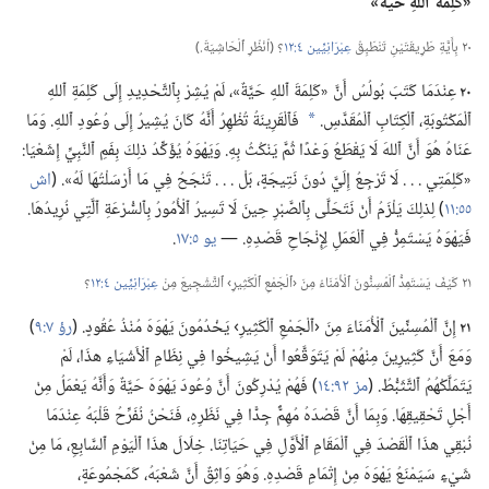
‏«كَلِمَةُ ٱللهِ حَيَّةٌ»‏
٢٠ بِأَيَّةِ طَرِيقَتَيْنِ تَنْطَبِقُ
عِبْرَانِيِّين ٤:‏١٢
‏؟‏ (‏اُنْظُرِ ٱلْحَاشِيَةَ.‏)‏
٢٠
عِنْدَمَا كَتَبَ بُولُسُ أَنَّ «كَلِمَةَ ٱللهِ حَيَّةٌ»،‏ لَمْ يُشِرْ بِٱلتَّحْدِيدِ إِلَى كَلِمَةِ ٱللهِ
ٱلْمَكْتُوبَةِ،‏ ٱلْكِتَابِ ٱلْمُقَدَّسِ.‏
فَٱلْقَرِينَةُ تُظْهِرُ أَنَّهُ كَانَ يُشِيرُ إِلَى وُعُودِ ٱللهِ.‏ وَمَا
*
عَنَاهُ هُوَ أَنَّ ٱللهَ لَا يَقْطَعُ وَعْدًا ثُمَّ يَنْكُثُ بِهِ.‏ وَيَهْوَهُ يُؤَكِّدُ ذلِكَ بِفَمِ ٱلنَّبِيِّ إِشَعْيَا:‏
«كَلِمَتِي .‏ .‏ .‏ لَا تَرْجِعُ إِلَيَّ دُونَ نَتِيجَةٍ،‏ بَلْ .‏ .‏ .‏ تَنْجَحُ فِي مَا أَرْسَلْتُهَا لَهُ».‏ (‏
اش
٥٥:‏١١
‏)‏ لِذلِكَ يَلْزَمُ أَنْ نَتَحَلَّى بِٱلصَّبْرِ حِينَ لَا تَسِيرُ ٱلْأُمُورُ بِٱلسُّرْعَةِ ٱلَّتِي نُرِيدُهَا.‏
فَيَهْوَهُ يَسْتَمِرُّ فِي ٱلْعَمَلِ لِإِنْجَاحِ قَصْدِهِ.‏ —‏
يو ٥:‏١٧
‏.‏
٢١ كَيْفَ يَسْتَمِدُّ ٱلْمُسِنُّونَ ٱلْأُمَنَاءُ مِنَ ‹ٱلْجَمْعِ ٱلْكَثِيرِ› ٱلتَّشْجِيعَ مِنْ
عِبْرَانِيِّين ٤:‏١٢
‏؟‏
٢١
إِنَّ ٱلْمُسِنِّينَ ٱلْأُمَنَاءَ مِنَ ‹ٱلْجَمْعِ ٱلْكَثِيرِ› يَخْدُمُونَ يَهْوَهَ مُنْذُ عُقُودٍ.‏ (‏
رؤ ٧:‏٩
‏)‏
وَمَعَ أَنَّ كَثِيرِينَ مِنْهُمْ لَمْ يَتَوَقَّعُوا أَنْ يَشِيخُوا فِي نِظَامِ ٱلْأَشْيَاءِ هذَا،‏ لَمْ
يَتَمَلَّكْهُمُ ٱلتَّثَبُّطُ.‏ (‏
مز ٩٢:‏١٤
‏)‏ فَهُمْ يُدْرِكُونَ أَنَّ وُعُودَ يَهْوَهَ حَيَّةٌ وَأَنَّهُ يَعْمَلُ مِنْ
أَجْلِ تَحْقِيقِهَا.‏ وَبِمَا أَنَّ قَصْدَهُ مُهِمٌّ جِدًّا فِي نَظَرِهِ،‏ فَنَحْنُ نُفَرِّحُ قَلْبَهُ عِنْدَمَا
نُبْقِي هذَا ٱلْقَصْدَ فِي ٱلْمَقَامِ ٱلْأَوَّلِ فِي حَيَاتِنَا.‏ خِلَالَ هذَا ٱلْيَوْمِ ٱلسَّابِعِ،‏ مَا مِنْ
شَيْءٍ سَيَمْنَعُ يَهْوَهَ مِنْ إِتْمَامِ قَصْدِهِ.‏ وَهُوَ وَاثِقٌ أَنَّ شَعْبَهُ،‏ كَمَجْمُوعَةٍ،‏