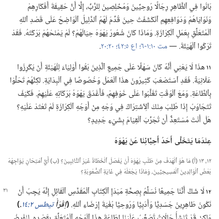
بَانُوا فِي ٱلظَّاهِرِ رِجَالًا رُوحِيِّينَ وَمُخْلِصِينَ لِلرَّبِّ،‏ إِلَّا أَنَّ حَقِيقَةَ أَفْكَارِهِمْ
وَنَوَايَاهُمْ وَدَوَافِعِهِمِ ٱنْكَشَفَتْ حِينَ قُدِّمَ لَهُمُ ٱلدَّلِيلُ ٱلْوَاضِحُ عَلَى قَصْدِ ٱللهِ
ٱلْمُتَعَلِّقِ بِعَمَلِ ٱلْكِرَازَةِ.‏ وَمَاذَا كَانَ شُعُورُ يَهْوَهَ حِيَالَهُمْ؟‏ لَمْ يَمْنَحْهُمْ بَرَكَتَهُ.‏ فَقَدْ
تَرَكُوا ٱلْهَيْئَةَ.‏ —‏
مت ١٠:‏١-‏٦؛‏
اع ٥:‏٤٢؛‏
٢٠:‏٢٠
‏.‏
١١
هذَا لَا يَعْنِي أَنَّهُ كَانَ سَهْلًا عَلَى جَمِيعِ ٱلَّذِينَ بَقُوا أَوْلِيَاءَ لِلْهَيْئَةِ أَنْ يَكْرِزُوا
عَلَانِيَةً.‏ فَقَدِ ٱسْتَصْعَبَ كَثِيرُونَ هذَا ٱلْعَمَلَ وَخُصُوصًا فِي ٱلْبِدَايَةِ.‏ لكِنَّهُمْ تَحَلَّوْا
بِٱلطَّاعَةِ.‏ وَمَعَ ٱلْوَقْتِ تَغَلَّبُوا عَلَى خَوْفِهِمْ،‏ فَأَغْدَقَ يَهْوَهُ بَرَكَاتِهِ عَلَيْهِمْ.‏ فَكَيْفَ
تَتَجَاوَبُ إِذَا طُلِبَ مِنْكَ ٱلِٱشْتِرَاكُ فِي وَجْهٍ مِنْ أَوْجُهِ ٱلْكِرَازَةِ لَمْ تَعْتَدْ عَلَيْهِ؟‏
هَلْ أَنْتَ مُسْتَعِدٌّ أَنْ تُجَرِّبَ ٱلْقِيَامَ بِشَيْءٍ جَدِيدٍ؟‏
عِنْدَمَا يَتَخَلَّى أَحَدُ أَحِبَّائِنَا عَنْ يَهْوَهَ
١٢،‏ ١٣ (‏أ)‏ مَا هُوَ ٱلْهَدَفُ مِنْ طَلَبِ يَهْوَهَ أَنْ يُفْصَلَ ٱلْخُطَاةُ غَيْرُ ٱلتَّائِبِينَ؟‏ (‏ب)‏ أَيُّ ٱمْتِحَانٍ يُوَاجِهُهُ
بَعْضُ ٱلْوَالِدِينَ ٱلْمَسِيحِيِّينَ،‏ وَمَاذَا يَجْعَلُهُ فِي غَايَةِ ٱلصُّعُوبَةِ؟‏
١٢
لَا شَكَّ أَنَّنَا جَمِيعًا نُسَلِّمُ بِصِحَّةِ مَبْدَإِ ٱلْكِتَابِ
ٱلْمُقَدَّسِ ٱلْقَائِلِ إِنَّهُ يَجِبُ أَنْ
نَكُونَ طَاهِرِينَ جَسَدِيًّا وَأَدَبِيًّا وَرُوحِيًّا بُغْيَةَ إِرْضَاءِ ٱللهِ.‏
‏(‏
اِقْرَأْ
تيطس ٢:‏١٤
‏.‏
‏)‏
وَلكِنْ قَدْ تَنْشَأُ حَالَاتٌ تُصَعِّبُ عَلَيْنَا إِطَاعَةَ هذَا ٱلْوَجْهِ ٱلْمُتَعَلِّقِ بِقَصْدِهِ.‏ لِنَفْرِضْ