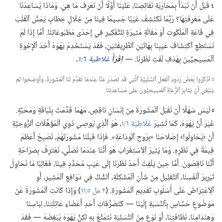
٤
قَبْلَ أَنْ نَبْدَأَ بِمُحَارَبَةِ نَقَائِصِنَا،‏ عَلَيْنَا أَوَّلًا أَنْ نَعْرِفَ مَا هِيَ.‏ وَمَاذَا يُسَاعِدُنَا
عَلَى مَعْرِفَتِهَا؟‏ رُبَّمَا نَكْتَشِفُ عَيْبًا جَسِيمًا فِينَا مِنْ خِلَالِ خِطَابٍ يَمَسُّ ٱلْقَلْبَ
فِي قَاعَةِ ٱلْمَلَكُوتِ أَوْ مَقَالَةٍ مُثِيرَةٍ لِلتَّفْكِيرِ فِي إِحْدَى مَطْبُوعَاتِنَا.‏ أَمَّا إِذَا لَمْ
نَسْتَطِعِ ٱكْتِشَافَ عَيْبِنَا بِهَاتَيْنِ ٱلطَّرِيقَتَيْنِ،‏ فَقَدْ يَسْتَخْدِمُ يَهْوَهُ أَحَدَ ٱلْإِخْوَةِ
ٱلْمَسِيحِيِّينَ بِهَدَفِ لَفْتِ نَظَرِنَا.‏ —‏
اِقْرَأْ
غلاطية ٦:‏١
‏.‏
٥ اُذْكُرُوا بَعْضَ رُدُودِ ٱلْفِعْلِ ٱلسَّلْبِيَّةِ ٱلَّتِي قَدْ تَصْدُرُ عَنَّا عِنْدَمَا تُقَدَّمُ لَنَا ٱلْمَشُورَةُ،‏ وَأَوْضِحُوا لِمَ
يَنْبَغِي أَنْ يُثَابِرَ ٱلرُّعَاةُ ٱلْمَسِيحِيُّونَ عَلَى مُسَاعَدَتِنَا.‏
٥
لَيْسَ سَهْلًا أَنْ نَقْبَلَ ٱلْمَشُورَةَ مِنْ إِنْسَانٍ نَاقِصٍ،‏ مَهْمَا قُدِّمَتْ بِلَبَاقَةٍ وَمَحَبَّةٍ.‏
غَيْرَ أَنَّ يَهْوَهَ،‏ كَمَا تُشِيرُ
غَلَاطِيَة ٦:‏١
‏،‏ هُوَ ٱلَّذِي
يُوصِي
ذَوِي ٱلْمُؤَهِّلَاتِ ٱلرُّوحِيَّةِ
أَنْ ‹يُحَاوِلُوا› إِصْلَاحَنَا «بِرُوحِ ٱلْوَدَاعَةِ».‏ فَإِذَا قَبِلْنَا مَشُورَتَهُمْ،‏ نُصْبِحُ أَعْظَمَ
قِيمَةً فِي نَظَرِهِ.‏ وَمَا يُثِيرُ ٱلِٱسْتِغْرَابَ هُوَ أَنَّنَا عِنْدَمَا نُصَلِّي،‏ نَعْتَرِفُ بِصَرَاحَةٍ
أَنَّنَا نَاقِصُونَ.‏ أَمَّا حِينَ يَلْفِتُ أَحَدٌ نَظَرَنَا إِلَى عَيْبٍ مُحَدَّدٍ فِينَا،‏ فَغَالِبًا مَا نُحَاوِلُ
تَبْرِيرَ أَنْفُسِنَا،‏ ٱلتَّقْلِيلَ مِنْ شَأْنِ ٱلْمُشْكِلَةِ،‏ ٱلشَّكَّ فِي دَوَافِعِ ٱلْمُشِيرِ،‏ أَوِ
ٱلِٱعْتِرَاضَ عَلَى أُسْلُوبِ تَقْدِيمِ ٱلْمَشُورَةِ.‏ (‏
٢ مل ٥:‏١١
‏)‏ وَإِذَا كَانَتِ ٱلْمَشُورَةُ عَنْ
مَوْضُوعٍ حَسَّاسٍ بِٱلنِّسْبَةِ إِلَيْنَا —‏ كَتَصَرُّفَاتِ أَحَدِ أَعْضَاءِ عَائِلَتِنَا،‏ لِبَاسِنَا
وَهِنْدَامِنَا،‏ نَظَافَتِنَا،‏ أَوْ نَوْعٍ مِنَ ٱلتَّسْلِيَةِ نَتَمَتَّعُ بِهِ لكِنَّ يَهْوَهَ يُبْغِضُهُ —‏ فَقَدْ