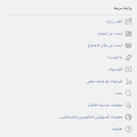
روابط سريعة
أُطلب زيارة
ابحث عن اجتماع
(يفتح
نافذة
ابحث عن مكان الاجتماع
(يفتح
جديدة)
نافذة
ما الجديد؟‏
جديدة)
الفيديوات
فيديوات مع وصف سمعي
بحث
معلومات مساعِدة للأطباء
معلومات للمسؤولين الحكوميين والصحافيين
تعليمات