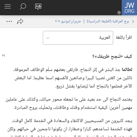
JW.ORG
تسجيل
تغيير
البحث
اظهر
الدخول
لغة
في
القائم
(يفتح
برج المراقبة (‏الطبعة الدراسية)‏ | ‏‎حزيران/يونيو‏ ‏‎٢٠١١‏
الموقع
JW.‎ORG
نافذة
جديدة)
اقرأ باللغة
كيف «تُنجِح طريقك»؟‏
لطالما
جدّ البشر في إثر النجاح.‏ فارتقى بعضهم سلّم الوظائف المرموقة،‏
نائلين من الغنى نصيبا كبيرا وصانعين لأنفسهم اسما عظيما.‏ اما البعض
الآخر فحلموا بالنجاح انما ليُصابوا بفشل ذريع.‏
يعتمد النجاح الى حد بعيد على ما تجعله محور حياتك،‏ وكذلك على عاملين
مهمين آخرين:‏ كيفية استخدام وقتك وطاقتك،‏ وتحلّيك بروح المبادرة.‏
يجد كثيرون من المسيحيين الاكتفاء والسعادة في الخدمة كامل الوقت.‏
فهذه الخدمة تساعدهم،‏ كبارا وصغارا،‏ ان يكونوا ناجحين في حياتهم.‏ ولكن