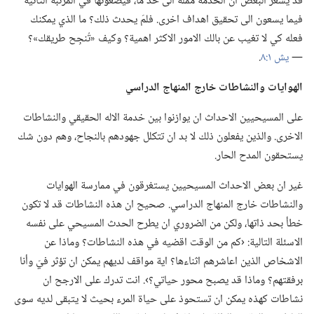
قد يشعر البعض ان الخدمة مملة الى حد ما،‏ فيضعونها في المرتبة الثانية
فيما يسعون الى تحقيق اهداف اخرى.‏ فلمَ يحدث ذلك؟‏ ما الذي يمكنك
فعله كي لا تغيب عن بالك الامور الاكثر اهمية؟‏ وكيف «تُنجِح طريقك»؟‏
—‏
يش ١:‏٨
‏.‏
الهوايات والنشاطات خارج المنهاج الدراسي
على المسيحيين الاحداث ان يوازنوا بين خدمة الاله الحقيقي والنشاطات
الاخرى.‏ والذين يفعلون ذلك لا بد ان تتكلل جهودهم بالنجاح،‏ وهم دون شك
يستحقون المدح الحار.‏
غير ان بعض الاحداث المسيحيين يستغرقون في ممارسة الهوايات
والنشاطات خارج المنهاج الدراسي.‏ صحيح ان هذه النشاطات قد لا تكون
خطأ بحد ذاتها،‏ ولكن من الضروري ان يطرح الحدث المسيحي على نفسه
الاسئلة التالية:‏ ‹كم من الوقت اقضيه في هذه النشاطات؟‏ وماذا عن
الاشخاص الذين اعاشرهم اثناءها؟‏ اية مواقف لديهم يمكن ان تؤثر فيّ وأنا
برفقتهم؟‏ وماذا قد يصبح محور حياتي؟‏›.‏ انت تدرك على الارجح ان
نشاطات كهذه يمكن ان تستحوذ على حياة المرء بحيث لا يتبقى لديه سوى