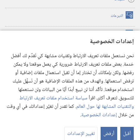
التبرعات
(يفتح
نافذة
جديدة)
مكتبة برج المراقبة الالكترونية
™
(يفتح
إعدادات الخصوصية
نافذة
JW Hub
جديدة)
(يفتح
نحن نستعمل ملفات تعريف الارتباط وتقنيات مشابهة كي نُقدِّم لك أفضل
نافذة
®
خدمة. بعض ملفات تعريف الارتباط ضرورية كي يعمل موقعنا ولا يمكن
تطبيق
JW Library
جديدة)
رفضها. ولكن بإمكانك أن تختار إما أن تقبل استعمال ملفات إضافية أو
مكتبة برج المراقبة
ترفض استعمالها. والهدف من هذه الملفات الإضافية هو أن نُسهِّل عليك
استخدام موقعنا. تأكَّد أننا لن نبيع أبدًا أيًّا من البيانات ولن نستعملها
للتسويق. لتعرف أكثر، اقرأ
سياسة استخدام ملفات تعريف الارتباط
والتقنيات المشابهة لها حول العالم
. كما تقدر أن تغيِّر إعداداتك في أي وقت
Copyright
© 2026 .Watch Tower Bible and Tract Society of Pennsylvania
من خلال
إعدادات الخصوصية
.
شروط الاستخدام
|
سياسة الخصوصية
|
إعدادات الخصوصية
عر
الم
أقبل
أرفض
تغيير الإعدادات