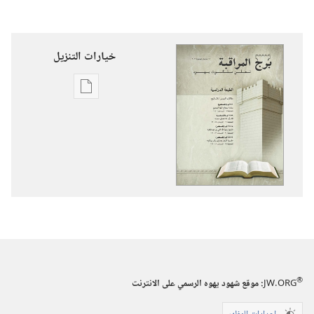
خيارات التنزيل
خيارات
تنزيل
الاصدارات
برج
المراقبة
(‏الطبعة
الدراسية)‏
‏‎حزيران/
يونيو‏
®
JW.ORG
:‏ موقع شهود يهوه الرسمي على الانترنت