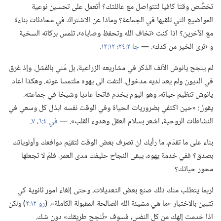
تخصِّص وقتا كافيا لتتواصل مع عائلتك؟‏ أتعمل على تحسين نوعية
المواضيع التي تلقيها في الجماعة؟‏ وماذا عن الاشتراك في محادثات بناءة
مع الآخرين؟‏ اذا كنت ‹تخاف الله وتحفظ وصاياه›،‏ تلمس بركاته السخية
و ‹ترى الخير من كدك›.‏ —‏
جا ٢:‏٢٤؛‏
١٢:‏١٣
‏.‏
لم ينجح يانوش الآنف الذكر في مشاريعه الزراعية،‏ بل مُني بالفشل.‏ وإذ غرق
في الديون ولم يعد لديه مدخول،‏ التفت الى يهوه ملتمسا عونه.‏ وهكذا اعاد
يانوش تنظيم حياته،‏ وهو اليوم يخدم فاتحا عاديا وشيخا في جماعته.‏
يقول:‏ «حين اكتفي بضروريات الحياة وفي الوقت نفسه ابذل كل وسعي في
النشاطات الروحية،‏ اشعر بسلام العقل وهدوء القلب».‏ —‏
في ٤:‏٦،‏ ٧
‏.‏
بناء على ما تقدّم،‏ ما رأيك ان تصرف بعض الوقت لتقيّم دوافعك وأولوياتك
بصدق؟‏ ففي خدمة يهوه،‏ يبقى النجاح حليفك مدى العمر.‏ فلمَ لا تجعلها
محور حياتك؟‏
لربما يتطلب منك ذلك صنع بعض التعديلات،‏ وحتى إلغاء امور ثانوية كي
تتبين بالاختبار «ما هي مشيئة الله الصالحة المقبولة الكاملة».‏ (‏
رو ١٢:‏٢
‏)‏ ولكن
اذا خدمت إلهك من كل النفس،‏ فسوف «تُنجِح طريقك» دون شك.‏