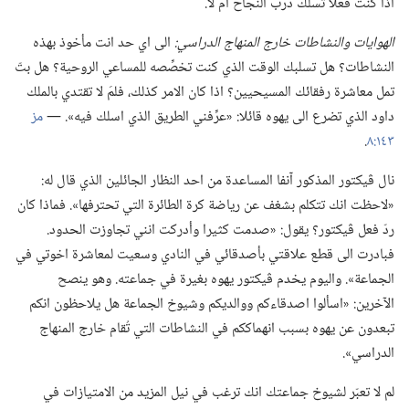
اذا كنت فعلا تسلك درب النجاح ام لا.‏
الهوايات والنشاطات خارج المنهاج الدراسي:‏
الى اي حد انت مأخوذ بهذه
النشاطات؟‏ هل تسلبك الوقت الذي كنت تخصِّصه للمساعي الروحية؟‏ هل بتّ
تمل معاشرة رفقائك المسيحيين؟‏ اذا كان الامر كذلك،‏ فلمَ لا تقتدي بالملك
داود الذي تضرع الى يهوه قائلا:‏ «عرِّفني الطريق الذي اسلك فيه».‏ —‏
مز
١٤٣:‏٨
‏.‏
نال ڤيكتور المذكور آنفا المساعدة من احد النظار الجائلين الذي قال له:‏
«لاحظت انك تتكلم بشغف عن رياضة كرة الطائرة التي تحترفها».‏ فماذا كان
ردّ فعل ڤيكتور؟‏ يقول:‏ «صدمت كثيرا وأدركت انني تجاوزت الحدود.‏
فبادرت الى قطع علاقتي بأصدقائي في النادي وسعيت لمعاشرة اخوتي في
الجماعة».‏ واليوم يخدم ڤيكتور يهوه بغيرة في جماعته.‏ وهو ينصح
الآخرين:‏ «اسألوا اصدقاءكم ووالديكم وشيوخ الجماعة هل يلاحظون انكم
تبعدون عن يهوه بسبب انهماككم في النشاطات التي تُقام خارج المنهاج
الدراسي».‏
لم لا تعبّر لشيوخ جماعتك انك ترغب في نيل المزيد من الامتيازات في