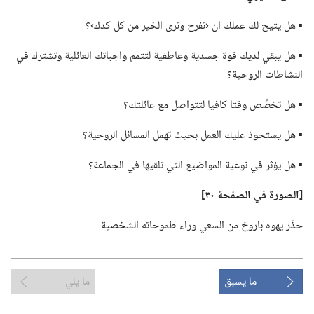
▪ هل يتيح لك عملك ان ‹تفرح وترى الخير من كل كدك›؟‏
▪ هل يبقي لديك قوة جسدية وعاطفية لتتمم واجباتك العائلية وتشترك في
النشاطات الروحية؟‏
▪ هل تخصِّص وقتا كافيا لتتواصل مع عائلتك؟‏
▪ هل يستحوذ عليك العمل بحيث تهمل المسائل الروحية؟‏
▪ هل يؤثر في نوعية المواضيع التي تلقيها في الجماعة؟‏
‏[الصورة
في
الصفحة ٣٠]‏
حذّر يهوه باروخ من السعي وراء طموحاته الشخصية
ما يسبق
ما يلي