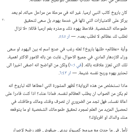
فلنتأمل في احد امثلة الكتاب المقدس لتوضيح هذه المسألة.‏
كان باروخ كاتب النبي ارميا.‏ غير انه في مرحلة من مراحل حياته،‏ لم يعد
يركز على الامتيازات التي
نالها في خدمة يهوه،‏ بل سعى لتحقيق
طموحاته الشخصية.‏ فلاحظ يهوه ذلك وحذره بفم ارميا قائلا:‏ «لا تزال
تطلب لك عظائم.‏ لا تطلب بعد».‏ —‏
ار ٤٥:‏٥
‏.‏
وأية «عظائم» طلبها باروخ؟‏ لعله رغب في صنع اسم له بين اليهود او سعى
وراء الازدهار المادي.‏ في جميع الاحوال،‏ غابت عن باله الامور الاكثر اهمية،‏
تلك التي تعزز علاقته بالله.‏ (‏
في ١:‏١٠
‏)‏ ولكن من الواضح انه اصغى اخيرا الى
تحذير يهوه وربح نفسه غنيمة.‏ —‏
ار ٤٣:‏٦
‏.‏
ماذا نستخلص من هذه الرواية؟‏ تُظهر المشورة التي اعطاها الله لباروخ انه
لم يكن من الصواب ان يطلب العظائم لنفسه.‏ فماذا عنك؟‏ اذا كنت قادرا على
اعالة نفسك،‏ فهل تجد من الضروري ان تصرف وقتك ومالك وطاقتك في
تحصيل المزيد من العلم لمجرد تحقيق طموحاتك الشخصية او ما يتوقعه
منك والداك او اقرباؤك؟‏
تأمل في ما حدث مع مبرمج كمبيوتر يدعى جيڠوش.‏ فقد رضخ لإصرار