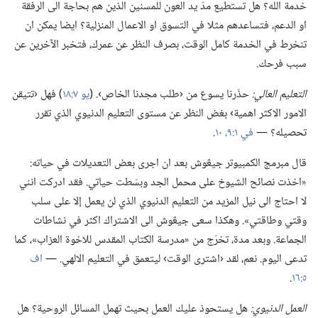
خدمة الله؟‏ هل تستطيع مدّ يد العون للمسنين الذين هم بحاجة الى الرفقة
او الدعم،‏ فتساعدهم مثلا في التسوق او الاعمال المنزلية؟‏ ايضا يمكن ان
تنخرط في الخدمة كامل الوقت،‏ بصرف النظر عن عمرك،‏ فتخبر الآخرين عن
سبب فرحك.‏
التعليم العالي:‏
حذّرنا يسوع من ‹طلب مجدنا الخاص›.‏ (‏
يو ٧:‏١٨
‏)‏ فهل ‹تتيقن
الامور الاكثر اهمية› بغض النظر عن مستوى التعليم الدنيوي الذي تقرر
تحصيله؟‏ —‏
في ١:‏٩،‏ ١٠
‏.‏
قال مبرمج الكمبيوتر جيڠوش بعد ان اجرى بعض التعديلات في حياته:‏
«اخذت نصائح الشيوخ على محمل الجد وبسّطت حياتي.‏ فقد ادركت انني
لا احتاج الى نيل المزيد من التعليم الدنيوي الذي لن يعمل إلا على سلب
وقتي وطاقتي».‏ وهكذا سعى جيڠوش الى الاشتراك اكثر في نشاطات
الجماعة.‏ وبعد مدة،‏ تخرّج من «مدرسة الكتاب المقدس للاخوة العزاب»،‏ كما
تدعى اليوم.‏ نعم،‏ لقد ‹اشترى الوقت› ليتعمق في التعليم الالهي.‏ —‏
اف
٥:‏١٦
‏.‏
العمل الدنيوي:‏
هل يستحوذ عليك العمل بحيث تهمل المسائل الروحية؟‏ هل