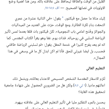
القليل من الوقت والطاقة ليحافظ على علاقته بالله.‏ ومن هنا اهمية وضع
الاولويات في نصابها الصحيح.‏ —‏
اف ٥:‏١٥-‏١٧
‏.‏
إليك مثلا ما حصل مع ڤيكتور.‏
يقول:‏ «في الثانية عشرة من عمري
*
التحقت بنادٍ لكرة الطائرة.‏ ومع الوقت،‏ حزت على العديد من الميداليات
والجوائز وفُتح امامي باب النجومية».‏ لكنّ ڤيكتور بات قلقا بعدما لمس تأثير
الرياضة السلبي في روحياته.‏ فذات يوم،‏ غفا وهو يقرأ الكتاب المقدس.‏ كما
انه لم يعد يفرح كثيرا في خدمة الحقل.‏ يقول:‏ «لم تسلبني الرياضة طاقتي
فحسب،‏ بل ايضا غيرتي للحق.‏ فأنا لم اكن ابذل كل ما في وسعي في هذا
المجال».‏
التعليم العالي
تُلزم الاسفار المقدسة الشخص المسيحي الاعتناء بعائلته،‏ ويشمل ذلك
اعالتهم ماديا.‏ (‏
١ تي ٥:‏٨
‏)‏ ولكن هل من الضروري الحصول على شهادة جامعية
لتحقيق هذه الغاية؟‏
يحسن بالمرء التفكير مليا في تأثير التعليم العالي على علاقته بيهوه.‏