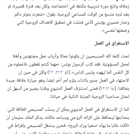
زملائه وتابع دورة تدريبية مكثفة في اختصاصه.‏ ولكن بعد فترة قصيرة،‏ لم
يعد لديه متسع من الوقت للمساعي الروحية.‏ يقول:‏ «شعرت بتوتر دائم.‏
وصار ضميري يؤنبني لأنني فشلت في تحقيق الاهداف الروحية التي
وضعتها لنفسي».‏
الاستغراق
في
العمل
تحث كلمة الله المسيحيين ان يكونوا عمالا وأرباب عمل مجتهدين وأهلا
لحمل المسؤولية.‏ فقد كتب الرسول بولس:‏ «مهما كنتم تفعلون،‏ فاعملوه من
كل النفس كما ليهوه،‏ وليس للناس».‏ (‏
كو ٣:‏٢٢،‏ ٢٣
‏)‏ ولكن في حين ان
الاجتهاد في العمل جدير بالثناء،‏ يلزم امر آخر ايضا،‏ وهو حيازة علاقة جيدة
بخالقنا.‏ (‏
جا ١٢:‏١٣
‏)‏ فمتى استنزف العمل الدنيوي وقتنا،‏ يصير من السهل ان
تحتل مساعينا الروحية المرتبة الثانية في حياتنا.‏
كما ان الاستغراق في العمل الدنيوي يمكن ان يسلب المسيحي الطاقة التي
يحتاجها ليحافظ على اتزانه الروحي ويساعد عائلته.‏ يذكر الملك سليمان ان
‹الكدّ› غالبا ما يولّد ‹سعيا وراء الريح›.‏ فحين ينشغل المسيحي بإفراط في
مهنته،‏ قد يُصاب في نهاية المطاف بإجهاد شديد وطويل الامد.‏ حتى ان