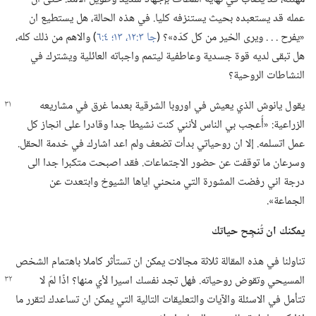
عمله قد يستعبده بحيث يستنزفه كليا.‏ في هذه الحالة،‏ هل يستطيع ان
«يفرح .‏ .‏ .‏ ويرى الخير من كل كدّه»؟‏ (‏
جا ٣:‏١٢،‏ ١٣؛‏
٤:‏٦
‏)‏ والاهم من ذلك كله،‏
هل تبقى لديه قوة جسدية وعاطفية ليتمم واجباته العائلية ويشترك في
النشاطات الروحية؟‏
يقول يانوش الذي يعيش في اوروبا الشرقية بعدما غرق في مشاريعه
الزراعية:‏ «أُعجب بي الناس لأنني كنت نشيطا جدا وقادرا على انجاز كل
عمل اتسلمه.‏ إلا ان روحياتي بدأت تضعف ولم اعد اشارك في خدمة الحقل.‏
وسرعان ما توقفت عن حضور الاجتماعات.‏ فقد اصبحت متكبرا جدا الى
درجة اني رفضت المشورة التي منحني اياها الشيوخ وابتعدت عن
الجماعة».‏
يمكنك ان تُنجِح حياتك
تناولنا في هذه المقالة ثلاثة مجالات يمكن ان تستأثر كاملا باهتمام الشخص
المسيحي وتقوض روحياته.‏ فهل تجد نفسك اسيرا لأي منها؟‏ اذًا لمَ لا
تتأمل في الاسئلة والآيات والتعليقات التالية التي يمكن ان تساعدك لتقرر ما