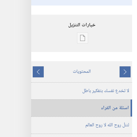
خيارات التنزيل
خيارات
تنزيل
الاصدارات
برج
المحتويات
المراقبة
ما
ما
(‏الطبعة
يسبق
يلي
لا تخدع نفسك بتفكير باطل
الدراسية)‏
‏‎آذار/
مارس‏
اسئلة من القراء
لننلْ روح الله لا روح العالم