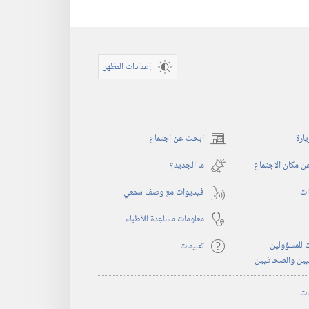
إعدادات المظهر
يارة
ابحث عن اجتماع
(يفتح
نافذة
 مكان الاجتماع
ما الجديد؟‏
جديدة)
ات
فيديوات مع وصف سمعي
معلومات مساعِدة للأطباء
 للمسؤولين
تعليمات
يين والصحافيين
ات