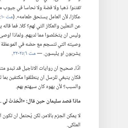
تقتنوا
ذهبا ولا فضة ولا نحاسا في جيوب مناط
عكازا،‏ لأن العامل يستحق طعامه».‏ (‏
مت ١٠:‏٩،‏ ١٠
عن النعلَين والعكاز التي لهم؟‏ كلا.‏ فما قا
وليس ان يتخلصوا مما لديهم.‏ ولماذا اوصى 
وصيته التي تنسجم مع حضه في الموعظة على ا
يشربون او يلبسون.‏ —‏
مت ٦:‏٢٥-‏٣٢
‏.‏
اذًا،‏ صحيح ان روايات الاناجيل قد تبدو متناق
فكان ينبغي للرسل ان ينطلقوا مكتفين بما لد
والسبب؟‏ لأن يهوه كان سيهتم بهم.‏
ماذا قصد سليمان حين قال:‏ «اتَّخذتُ لي .‏
لا يمكن الجزم بالامر،‏ لكن يُحتمل ان تكون 
الملكي.‏