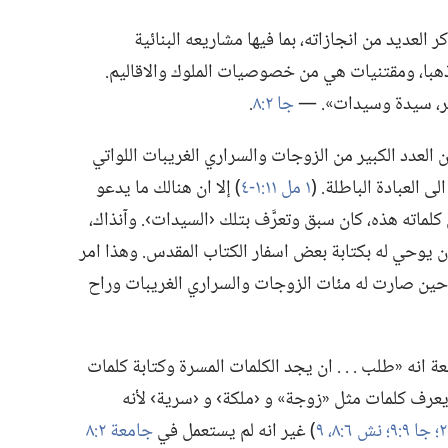
كر العديد من انجازاته،‏ بما فيها مشاريعه البنائية
با،‏ ومقتنيات هي من خصوصيات الملوك والاقاليم.‏
ر،‏ سيدة وسيدات».‏ —‏
جا ٢:‏٨
‏.‏
 العدد الكبير من الزوجات والسراري الغريبات اللواتي
لعبادة الباطلة.‏ (‏
١ مل ١١:‏١-‏٤
‏)‏ إلا ان هنالك ما يدعو
لماته هذه،‏ كان سبق وتعرَّف بتلك ‹السيدات›.‏ وآنذاك،‏
ن يوحي له بكتابة بعض اسفار الكتاب المقدس.‏ وهذا امر
ة حين صارت له مئات الزوجات والسراري الغريبات وراح
انه «طلب .‏ .‏ .‏ ان يجد الكلمات المسرة وكتابة كلمات
ن يعرف كلمات مثل «زوجة» و ‹ملكة› و ‹سرية› لأنه
جا ٩:‏٩؛‏
نش ٦:‏٨،‏ ٩
‏)‏ غير انه لم يستعمل في
جامعة ٢:‏٨