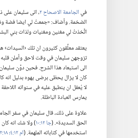
في
الجامعة الاصحاح ٢
‏،‏ اتى سليمان على ذ
الضخمة.‏ وأضاف:‏ «جمعتُ لي ايضا فضة وذه
اتَّخذتُ لي مغنين ومغنيات ولذات بني البش
يعتقد معلِّقون كثيرون ان تلك ‹السيدات› هن
تزوجهن سليمان في وقت لاحق وأملن قلبه الى ا
الى استبعاد هذا الشرح.‏ فحين دوَّن سليمان ك
كان لا يزال يحظى برضى يهوه بدليل انه كا
لا يُعقل ان ينطبق عليه في سنواته اللاحق
يمارس العبادة الباطلة.‏
علاوة على ذلك،‏ قال سليمان في سفر الجامعة 
الحق السديدة».‏ (‏
جا ١٢:‏١٠
‏)‏ ولا شك انه كا
استخدمها في كتاباته الملهمة.‏ (‏
ام ١٢:‏٤؛‏
١٨:‏٢٢؛‏