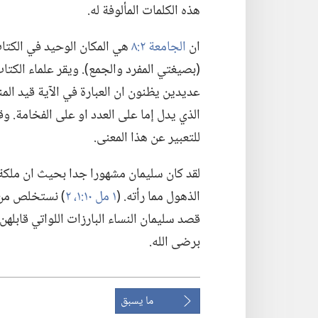
هذه الكلمات المألوفة له.‏
ان
الجامعة ٢:‏٨
هي المكان الوحيد في الكتاب
(‏بصيغتي المفرد والجمع)‏.‏ ويقر علماء الك
عديدين يظنون ان العبارة في الآية قيد المنا
الذي يدل إما على العدد او على الفخامة.‏ وق
للتعبير عن هذا المعنى.‏
لقد كان سليمان مشهورا جدا بحيث ان ملكة س
الذهول مما رأته.‏ (‏
١ مل ١٠:‏١،‏ ٢
‏)‏ نستخلص من
قصد سليمان النساء البارزات اللواتي قابله
برضى الله.‏
ما يسبق