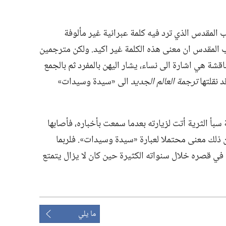
 المقدس الذي ترد فيه كلمة عبرانية غير مألوفة
تاب المقدس ان معنى هذه الكلمة غير اكيد.‏ ولكن مترجمين
قشة هي اشارة الى نساء،‏ يشار اليهن بالمفرد ثم بالجمع
د نقلتها
ترجمة العالم الجديد
الى «سيدة وسيدات»
بأ الثرية أتت لزيارته بعدما سمعت بأخباره،‏ فأصابها
 ذلك معنى محتملا لعبارة «سيدة وسيدات».‏ فلربما
ن في قصره خلال سنواته الكثيرة حين كان لا يزال يتمتع
ما يلي