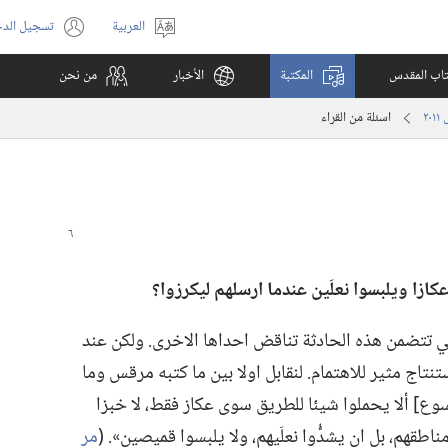
العربية
تسجيل الد
اختر
(يفتح
اللغة
نافذة
كتاب المقدس
المكتبة
الأخبار
من نحن
جديدة)
اسئلة من القراء
ي تتضمن هذه الحادثة تناقض احداها الاخرى.‏ ولكن عند
نتاج مثير للاهتمام.‏ لنقابل اولا بين ما كتبه مرقس وما
وع] ألا يحملوا شيئا للطريق سوى عكاز فقط،‏ لا خبزا
هم،‏ بل ان يشدُّوا نعلَيهم،‏ ولا يلبسوا قميصين».‏ (‏
مر