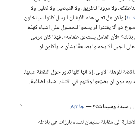
قكم،‏ ولا مزودا للطريق،‏ ولا قميصين ولا نعلَين ولا
‏)‏ ولكن هل تعني هذه الآية ان الرسل كانوا سيتخلون
له يسوع هو ألا يقتنوا او يسعوا للحصول على اشياء كهذه،‏
بذلك؟‏ «لأن العامل يستحق طعامه».‏ فهذا كان مرمى
لجبل ألا يحملوا بعد همًّا بشأن ما يأكلون او
ضة للوهلة الاولى،‏ إلا انها كلها تدور حول النقطة عينها.‏
يهم دون ان يضيّعوا وقتهم في اقتناء اشياء اضافية.‏
 .‏ .‏ سيدة وسيدات»؟‏ —‏
جا ٢:‏٨
‏.‏
الاشارة الى مقابلة سليمان لنساء بارزات في بلاطه