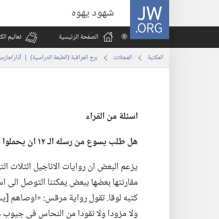
JW.ORG
شهود يهوه
الصفحة الرئيسية
تعاليم ال
المكتبة
المجلات
برج المراقبة (‏الطبعة الدراسية)‏ | ‏‎آذار/مارس‏ ‏‎٢٠١١‏
اسئلة من القراء
هل طلب يسوع من رسله الـ‍ ١٢ ان يحملوا عكازا ويلبسوا نعلَين عندما ارسلهم ليكرزوا؟‏
يزعم البعض ان روايات الاناجيل الثلاث الت
مقارنتها بعضها ببعض يمكننا التوصل الى است
كتبه لوقا.‏ تقول رواية مرقس:‏ «اوصاهم [يس
ولا مزودا ولا نقودا من النحاس في جيوب مناطق