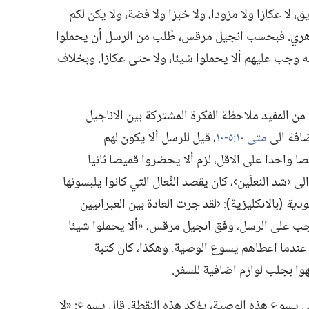
يق،‏ لا عكازا ولا مزودا،‏ ولا خبزا ولا فضة،‏ ولا يكن لكم
لظاهري.‏ فبحسب انجيل مرقس،‏ طُلب من الرسل أن يحملوا
انه وجب عليهم ألا يحملوا شيئا،‏ ولا حتى عكازا.‏ وبخلاف
من المفيد ملاحظة الفكرة المشتركة بين الاناجيل
اضافة الى
متى ١٠:‏٥-‏١٠
‏،‏ قيل للرسل ألا يكون لهم
صا واحدا على الاقل،‏ لزم ألا يحضروا قميصا ثانيا
‹شد النعلَين›،‏ كان يقصد النِّعال التي كانوا يلبسونها
ودية
‏(‏بالانكليزية)‏:‏ ‹لقد جرت العادة بين العبرانيين
وجب على الرسل،‏ وفق انجيل مرقس،‏ «ألا يحملوا شيئا
عندما اعطاهم يسوع الوصية.‏ وهكذا،‏ كان كتبة
وا بجلب لوازم اضافية للسفر.‏
ى يسوع هذه الوصية،‏ يؤكد هذه النقطة.‏ قال يسوع:‏ «لا