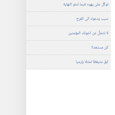
توكَّل على يهوه فيما تدنو النهاية
سبب يدعوك الى الفرح
لا تتخلَّ عن اخوتك المؤمنين
كن مستعدا!‏
ابقَ متيقظا تمثلا بإرميا