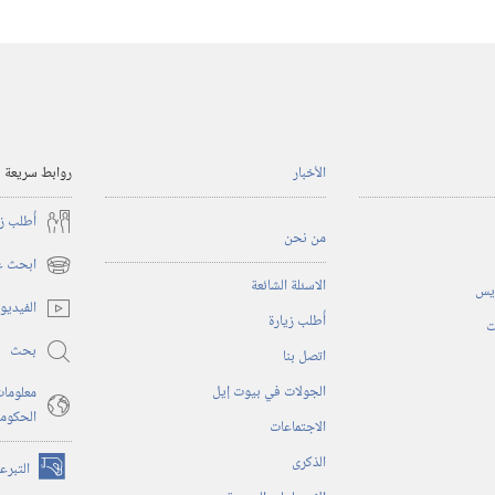
الأخبار
روابط سريعة
أُطلب ز
من نحن
ابحث عن
(يفتح
الاسئلة الشائعة
ريس
نافذة
الفيديو
أُطلب زيارة
جديدة)
ت
بحث
اتصل بنا
الجولات في بيوت إيل
معلومات
الحكوم
الاجتماعات
الذكرى
التبرع
(يفتح