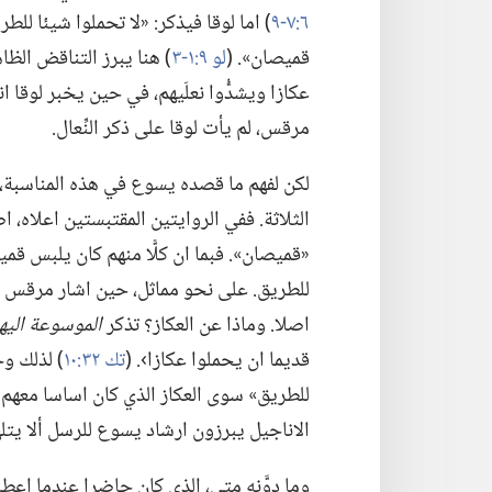
٦:‏٧-‏٩
‏)‏ اما لوقا فيذكر:‏ «لا تحملوا شيئا للطر
قميصان».‏ (‏
لو ٩:‏١-‏٣
‏)‏ هنا يبرز التناقض ا
عكازا ويشدُّوا نعلَيهم،‏ في حين يخبر لوقا 
مرقس،‏ لم يأت لوقا على ذكر النِّعال.‏
لكن لفهم ما قصده يسوع في هذه المناسبة،‏ 
الثلاثة.‏ ففي الروايتين المقتبستين اعلاه،‏ 
«قميصان».‏ فبما ان كلًّا منهم كان يلبس قمي
للطريق.‏ على نحو مماثل،‏ حين اشار مرقس الى 
اصلا.‏ وماذا عن العكاز؟‏ تذكر
الموسوعة اليه
قديما ان يحملوا عكازا›.‏ (‏
تك ٣٢:‏١٠
‏)‏ لذلك 
للطريق» سوى العكاز الذي كان اساسا معهم 
الاناجيل يبرزون ارشاد يسوع للرسل ألا يتله
وما دوَّنه متى،‏ الذي كان حاضرا عندما اعط