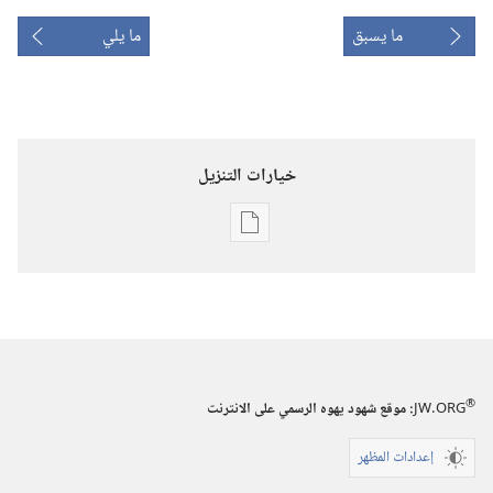
ما يسبق
ما يلي
خيارات التنزيل
خيارات
تنزيل
الاصدارات
برج
المراقبة
(‏الطبعة
®
JW.ORG
:‏ موقع شهود يهوه الرسمي على الانترنت
الدراسية)‏
‏‎نيسان/
إعدادات المظهر
أبريل‏