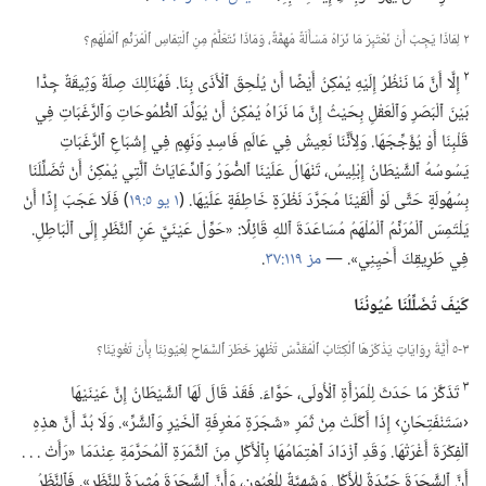
٢ لِمَاذَا يَجِبُ أَنْ نَعْتَبِرَ مَا نَرَاهُ مَسْأَلَةً مُهِمَّةً،‏ وَمَاذَا نَتَعَلَّمُ مِنِ ٱلْتِمَاسِ ٱلْمُرَنِّمِ ٱلْمُلْهَمِ؟‏
٢
إِلَّا أَنَّ مَا نَنْظُرُ إِلَيْهِ يُمْكِنُ أَيْضًا أَنْ يُلْحِقَ ٱلْأَذَى بِنَا.‏ فَهُنَالِكَ صِلَةٌ وَثِيقَةٌ جِدًّا
بَيْنَ ٱلْبَصَرِ وَٱلْعَقْلِ بِحَيْثُ إِنَّ مَا نَرَاهُ يُمْكِنُ أَنْ يُوَلِّدَ ٱلطُّمُوحَاتِ وَٱلرَّغَبَاتِ فِي
قَلْبِنَا أَوْ يُؤَجِّجَهَا.‏ وَلِأَنَّنَا نَعِيشُ فِي عَالَمٍ فَاسِدٍ وَنَهِمٍ فِي إِشْبَاعِ ٱلرَّغَبَاتِ
يَسُوسُهُ ٱلشَّيْطَانُ إِبْلِيسُ،‏ تَنْهَالُ عَلَيْنَا ٱلصُّوَرُ وَٱلدِّعَايَاتُ ٱلَّتِي يُمْكِنُ أَنْ تُضَلِّلَنَا
بِسُهُولَةٍ حَتَّى لَوْ أَلْقَيْنَا مُجَرَّدَ نَظْرَةٍ خَاطِفَةٍ عَلَيْهَا.‏ (‏
١ يو ٥:‏١٩
‏)‏ فَلَا عَجَبَ إِذًا أَنْ
يَلْتَمِسَ ٱلْمُرَنِّمُ ٱلْمُلْهَمُ مُسَاعَدَةَ ٱللهِ قَائِلًا:‏ «حَوِّلْ عَيْنَيَّ عَنِ ٱلنَّظَرِ إِلَى ٱلْبَاطِلِ.‏
فِي طَرِيقِكَ أَحْيِنِي».‏ —‏
مز ١١٩:‏٣٧
‏.‏
كَيْفَ تُضَلِّلُنَا عُيُونُنَا
٣-‏٥ أَيَّةُ رِوَايَاتٍ يَذْكُرُهَا ٱلْكِتَابُ ٱلْمُقَدَّسُ تُظْهِرُ خَطَرَ ٱلسَّمَاحِ لِعُيُونِنَا بِأَنْ تُغْوِيَنَا؟‏
٣
تَذَكَّرْ مَا حَدَثَ لِلْمَرْأَةِ ٱلْأُولَى،‏ حَوَّاءَ.‏ فَقَدْ قَالَ لَهَا ٱلشَّيْطَانُ إِنَّ عَيْنَيْهَا
‹سَتَنْفَتِحَانِ› إِذَا أَكَلَتْ مِنْ ثَمَرِ «شَجَرَةِ مَعْرِفَةِ ٱلْخَيْرِ وَٱلشَّرِّ».‏ وَلَا بُدَّ أَنَّ هذِهِ
ٱلْفِكْرَةَ أَغْرَتْهَا.‏ وَقَدِ ٱزْدَادَ ٱهْتِمَامُهَا بِٱلْأَكْلِ مِنَ ٱلثَّمَرَةِ ٱلْمُحَرَّمَةِ عِنْدَمَا «رَأَتْ .‏ .‏ .‏
أَنَّ ٱلشَّجَرَةَ جَيِّدَةٌ لِلْأَكْلِ وَشَهِيَّةٌ لِلْعُيُونِ،‏ وَأَنَّ ٱلشَّجَرَةَ مُثِيرَةٌ لِلنَّظَرِ».‏ فَٱلنَّظَرُ