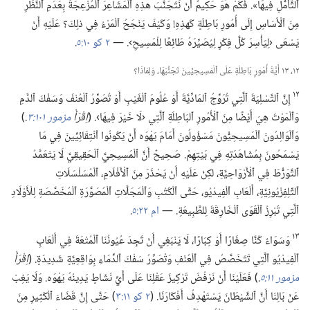
ٱلتَّأَمُّلِ فِيهَا».‏ فَكَمْ هُوَ حَكِيمٌ أَنْ نَتَجَنَّبَ هذِهِ ٱلْمَشَاعِرَ ٱلْمُزْعِجَةَ بِعَدَمِ ٱلنَّظَرِ
مِنَ ٱلْأَسَاسِ إِلَى أُمُورٍ بَاطِلَةٍ كَهذِهِ!‏ وَكَيْفَ يَنْجَحُ ٱلْمَرْءُ فِي ذلِكَ؟‏ عَلَيْهِ أَنْ
يَسْعَى ‹لِيَأْسِرَ كُلَّ فِكْرٍ لِيُصَيِّرَهُ طَائِعًا لِلْمَسِيحِ›.‏ —‏
٢ كو ١٠:‏٥
‏.‏
١٢،‏ ١٣ أَيَّةُ أُمُورٍ بَاطِلَةٍ عَلَى ٱلْمَسِيحِيِّينَ تَجَنُّبُهَا،‏ وَلِمَاذَا؟‏
١٢
إِنَّ ٱلتَّسْلِيَةَ ٱلَّتِي تُرَوِّجُ ٱلمَادِّيَّةَ أَوْ عُلُومَ ٱلْغَيْبِ أَوْ تُصَوِّرُ ٱلْعُنْفَ وَسَفْكَ ٱلدَّمِ
وَٱلْمَوْتَ هِيَ أَيْضًا مِنَ ٱلْأُمُورِ ٱلبَاطِلَةِ ٱلَّتِي ‹لَا خَيْرَ فِيهَا›.‏ (‏
اِقْرَأْ
مزمور ١٠١:‏٣
‏.‏
‏)‏
وَٱلْوَالِدُونَ ٱلْمَسِيحِيُّونَ مَسْؤُولُونَ أَمَامَ يَهْوَه أَنْ يَكُونُوا ٱنْتِقَائِيِّينَ فِي مَا
يَسْمَحُونَ بِمُشَاهَدَتِهِ فِي بَيْتِهِمْ.‏ صَحِيحٌ أَنَّ ٱلْمَسِيحِيَّ ٱلْحَقِيقِيَّ لَا يَتَعَمَّدُ
ٱلتَّوَرُّطَ فِي ٱلْأَرْوَاحِيَّةِ،‏ لكِنْ عَلَيْهِ أَنْ يَحْذَرَ مِنَ ٱلْأَفْلَامِ،‏ ٱلْمُسَلْسَلَاتِ
ٱلتِّلِفِزْيُونِيَّةِ،‏ أَلْعَابِ ٱلْفِيدْيُو،‏ حَتَّى ٱلْكُتُبِ وَٱلْمَجَلَّاتِ ٱلْمُصَوَّرَةِ ٱلْمُخَصَّصَةِ لِلْأَوْلَادِ
ٱلَّتِي تُبْرِزُ ٱلْقُوَى ٱلْخَارِقَةَ لِلطَّبِيعَةِ.‏ —‏
ام ٢٢:‏٥
‏.‏
١٣
وَسَوَاءٌ كُنَّا صِغَارًا أَوْ كِبَارًا،‏ لَا يَنْبَغِي أَنْ تَجِدَ عُيُونُنَا ٱلْمُتْعَةَ فِي أَلْعَابِ
ٱلْفِيدْيُو ٱلَّتِي تَتَخَصَّصُ فِي ٱلْعُنْفِ وَتُصَوِّرُ سَفْكَ ٱلدِّمَاءِ بِوَاقِعِيَّةٍ شَدِيدَةٍ.‏ (‏
اِقْرَأْ
مزمور ١١:‏٥
‏.‏
‏)‏ فَعَلَيْنَا أَنْ نَرْفُضَ تَرْكِيزَ عَقْلِنَا عَلَى أَيِّ نَشَاطٍ يَدِينُهُ يَهْوَه.‏ وَلَا يَغِبْ
عَنْ بَالِنَا أَنَّ ٱلشَّيْطَانَ يَسْتَهْدِفُ أَفْكَارَنَا.‏ (‏
٢ كو ١١:‏٣
‏)‏ حَتَّى إِنَّ قَضَاءَ ٱلْكَثِيرِ مِنَ