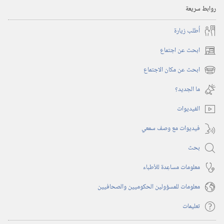
روابط سريعة
أُطلب زيارة
ابحث عن اجتماع
(يفتح
نافذة
ابحث عن مكان الاجتماع
(يفتح
جديدة)
نافذة
ما الجديد؟‏
جديدة)
الفيديوات
فيديوات مع وصف سمعي
بحث
معلومات مساعِدة للأطباء
معلومات للمسؤولين الحكوميين والصحافيين
تعليمات