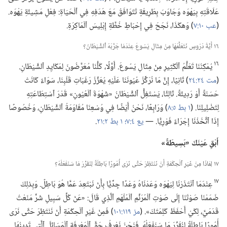
عَلَاقَتِهِ بِيَهْوَه وَجَاوَبَ بِطَرِيقَةٍ تَتَوَافَقُ مَعَ هَدَفِهِ فِي ٱلْحَيَاةِ:‏ فِعْلِ مَشِيئَةِ يَهْوَه.‏
(‏
عب ١٠:‏٧
‏)‏ وَهكَذَا،‏ نَجَحَ فِي إِحْبَاطِ خُطَّةِ إِبْلِيسَ ٱلْمَاكِرَةِ.‏
١٦ أَيَّةُ دُرُوسٍ نَتَعَلَّمُهَا مِنْ مِثَالِ يَسُوعَ عِنْدَمَا جَرَّبَهُ ٱلشَّيْطَانُ؟‏
١٦
يُمْكِنُنَا تَعَلُّمُ ٱلْكَثِيرِ مِنْ مِثَالِ يَسُوعَ.‏ أَوَّلًا،‏ كُلُّنَا مُعَرَّضُونَ لِمَكَايِدِ ٱلشَّيْطَانِ.‏
(‏
مت ٢٤:‏٢٤
‏)‏ ثَانِيًا،‏ إِنَّ مَا نُرَكِّزُ عُيُونَنَا عَلَيْهِ يُعَزِّزُ رَغَبَاتِ قَلْبِنَا،‏ سَوَاءٌ كَانَتْ
حَسَنَةً أَوْ رَدِيئَةً.‏ ثَالِثًا،‏ يَسْتَغِلُّ ٱلشَّيْطَانُ «شَهْوَةَ ٱلْعُيُونِ» قَدْرَ ٱسْتِطَاعَتِهِ
لِتَضْلِيلِنَا.‏ (‏
١ بط ٥:‏٨
‏)‏ وَرَابِعًا،‏ نَحْنُ أَيْضًا فِي وُسْعِنَا مُقَاوَمَةُ ٱلشَّيْطَانِ،‏ وَخُصُوصًا
إِذَا ٱتَّخَذْنَا إِجْرَاءً فَوْرِيًّا.‏ —‏
يع ٤:‏٧؛‏
١ بط ٢:‏٢١
‏.‏
أَبْقِ عَيْنَكَ «بَسِيطَةً»‏
١٧ لِمَاذَا مِنْ غَيْرِ ٱلْحِكْمَةِ أَنْ نَنْتَظِرَ حَتَّى نَرَى أُمُورًا بَاطِلَةً لِنُقَرِّرَ مَا سَنَفْعَلُهُ؟‏
١٧
عِنْدَمَا ٱنْتَذَرْنَا لِيَهْوَه وَعَدْنَاهُ وَعْدًا جِدِّيًّا بِأَنْ نَبْتَعِدَ عَمَّا هُوَ بَاطِلٌ.‏ وَبِذلِكَ
ضَمَمْنَا صَوْتَنَا إِلَى صَوْتِ ٱلْمُرَنِّمِ ٱلْمُلْهَمِ ٱلَّذِي قَالَ:‏ «عَنْ كُلِّ سَبِيلِ شَرٍّ مَنَعْتُ
قَدَمَيَّ،‏ لِكَيْ أَحْفَظَ كَلِمَتَكَ».‏ (‏
مز ١١٩:‏١٠١
‏)‏ فَمِنْ غَيْرِ ٱلْحِكْمَةِ أَنْ نَنْتَظِرَ حَتَّى نَرَى
أُمُورًا بَاطِلَةً لِنُقَرِّرَ مَا سَنَفْعَلُهُ.‏ فَنَحْنُ نَعْرِفُ حَقَّ ٱلْمَعْرِفَةِ ٱلْمَسَائِلَ ٱلَّتِي تَدِينُهَا