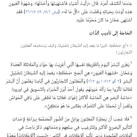
عِنْدَمَا ٱنْكَشَفَ أَمْرُهُ.‏ قَالَ:‏ ‹رَأَيْتُ أَشْيَاءَ فَٱشْتَهَيْتُهَا وَأَخَذْتُهَا›.‏ وَشَهْوَةُ ٱلْعُيُونِ
هذِهِ أَوْدَتْ بِحَيَاتِهِ وَقَضَتْ عَلَى «كُلِّ مَا لَهُ».‏ (‏
يش ٦:‏١٨،‏ ١٩؛‏
٧:‏١-‏٢٦
‏)‏ فَقَدِ
ٱشْتَهَى عَخَانُ مَا كَانَ مُحَرَّمًا عَلَيْهِ.‏
اَلْحَاجَةُ إِلَى تَأْدِيبِ ٱلذَّاتِ
٦،‏ ٧ أَيُّ «مُخَطَّطٍ» كَثِيرًا مَا يَعْمِدُ إِلَيْهِ ٱلشَّيْطَانُ لِتَضْلِيلِنَا،‏ وَكَيْفَ يَسْتَخْدِمُهُ ٱلْمُعْلِنُونَ
ٱلتِّجَارِيُّونَ؟‏
٦
يُغْرَى ٱلْبَشَرُ ٱلْيَوْمَ بِٱلطَّرِيقَةِ نَفْسِهَا ٱلَّتِي أُغْرِيَتْ بِهَا حَوَّاءُ وَٱلْمَلَائِكَةُ ٱلْعُصَاةُ
وَعَخَانُ.‏ ‹فَشَهْوَةُ ٱلْعُيُونِ› هِيَ أَنْجَحُ «مُخَطَّطٍ» يَعْمِدُ إِلَيْهِ ٱلشَّيْطَانُ لِتَضْلِيلِ
ٱلْبَشَرِ.‏ (‏
٢ كو ٢:‏١١؛‏
١ يو ٢:‏١٦
‏)‏ وَٱلْمُعْلِنُونَ ٱلتِّجَارِيُّونَ فِي أَيَّامِنَا يَعْلَمُونَ أَنَّ ٱلْبَشَرَ
لَطَالَمَا تَأَثَّرُوا بِمَا رَأَتْهُ عُيُونُهُمْ.‏ يَقُولُ أَحَدُ أَبْرَزِ ٱلْخُبَرَاءِ بِٱلتَّسْوِيقِ فِي اوروبا:‏
«حَاسَّةُ ٱلْبَصَرِ هِيَ ٱلْحَاسَّةُ ٱلْأَكْثَرُ إِغْوَاءً.‏ فَغَالِبًا مَا تَطْغَى عَلَى بَاقِي ٱلْحَوَاسِّ
وَتَقْدِرُ أَنْ تَحْمِلَنَا عَلَى ٱلتَّصَرُّفِ بِعَكْسِ مَا هُوَ مَنْطِقِيٌّ».‏
٧
فَلَا عَجَبَ أَنْ يُمْطِرَنَا ٱلْمُعْلِنُونَ بِوَابِلٍ مِنَ ٱلصُّوَرِ ٱلْمُصَمَّمَةِ بِبَرَاعَةٍ لِإِحْدَاثِ
ٱلتَّأْثِيرِ ٱلْبَصَرِيِّ ٱلْأَكْبَرِ وَلِلتَّرْغِيبِ فِي سِلَعِهِمْ وَخِدْمَاتِهِمْ.‏ ذَكَرَ بَاحِثٌ فِي
ٱلْوِلَايَاتِ ٱلْمُتَّحِدَةِ دَرَسَ تَأْثِيرَ ٱلْإِعْلَانَاتِ فِي ٱلنَّاسِ:‏ «لَيْسَتِ [ٱلْإِعْلَانَاتُ] مُعَدَّةً