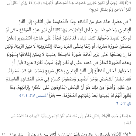
٩ (‏أ)‏ لِمَاذَا يَجِبُ أَنْ نَكُونَ حَذِرِينَ خُصُوصًا عِنْدَ ٱسْتِخْدَامِ ٱلْإِنْتِرْنِت؟‏ (‏ب)‏ إِلَامَ يُؤَدِّي ٱلنَّظَرُ إِلَى
ٱلْفَنِّ ٱلْإِبَاحِيِّ وَلَوْ بِشَكْلٍ سَرِيعٍ؟‏
٩
فِي عَصْرِنَا هذَا،‏ صَارَ مِنَ ٱلشَّائِعِ جِدًّا ‹ٱلْمُدَاوَمَةُ عَلَى ٱلنَّظَرِ› إِلَى ٱلْفَنِّ
ٱلْإِبَاحِيِّ،‏ وَخُصُوصًا مِنْ خِلَالِ ٱلْإِنْتِرْنِت.‏ وَبِإِمْكَانِنَا أَنْ نَرَى هذِهِ ٱلْمَوَاقِعَ حَتَّى لَوْ
لَمْ نَكُنْ نَقْصِدُ دُخُولَهَا.‏ كَيْفَ ذلِكَ؟‏ قَدْ يَظْهَرُ فَجْأَةً عَلَى شَاشَةِ ٱلْكُمْبيُوتِر إِعْلَانٌ
يَتَضَمَّنُ صَورَةً مُغْرِيَةً.‏ أَوْ رُبَّمَا يَتَلَقَّى ٱلْمَرْءُ رِسَالَةً إِلِكْتْرُونِيَّةً لَا تُثِيرُ ٱلرِّيبَةَ،‏ وَلكِنْ
مَا إِنْ يَفْتَحُهَا حَتَّى يَرَى أَمَامَهُ صُورَةً فَاضِحَةً جِنْسِيًّا لَا يُمْكِنُ إِغْلَاقُهَا بِسُهُولَةٍ.‏
وَهذِهِ ٱلصُّورَةُ تُحْفَرُ فِي ذِهْنِهِ حَتَّى لَوْ نَظَرَ إِلَيْهَا مُجَرَّدَ نَظْرَةٍ عَابِرَةٍ قَبْلَ أَنْ
يَحْذِفَهَا.‏ فَحَتَّى ٱلتَّطَلُّعُ إِلَى ٱلْفَنِّ ٱلْإِبَاحِيِّ بِشَكْلٍ سَرِيعٍ يُسَبِّبُ عَوَاقِبَ مُحْزِنَةً.‏
فَقَدْ يَشْعُرُ ٱلشَّخْصُ بِوَخْزِ ٱلضَّمِيرِ وَبِصُعُوبَةٍ كَبِيرَةٍ فِي مَحْوِ ٱلْمَشَاهِدِ ٱلْفَاسِدَةِ
مِنْ عَقْلِهِ.‏ وَأَسْوَأُ مِنْ ذلِكَ هُوَ أَنَّ ٱلْبَعْضَ ‹يُدَاوِمُونَ عَلَى ٱلنَّظَرِ› بِإِرَادَتِهِمْ،‏ مِمَّا
يُظْهِرُ أَنَّهُمْ لَمْ يُمِيتُوا بَعْدُ رَغَبَاتِهِمِ ٱلْمُحَرَّمَةَ.‏ —‏
اِقْرَأْ
افسس ٥:‏٣،‏ ٤،‏
١٢؛‏
كو ٣:‏٥،‏ ٦
‏.‏
١٠ لِمَاذَا يَنْجَذِبُ ٱلْأَوْلَادُ بِشَكْلٍ خَاصٍّ إِلَى مُشَاهَدَةِ ٱلْفَنِّ ٱلْإِبَاحِيِّ،‏ وَأَيَّةُ تَأْثِيرَاتٍ قَدْ تَنْجُمُ عَنْ
ذلِكَ؟‏
١٠
لِأَنَّ ٱلْأَوْلَادَ فُضُولِيُّونَ بِطَبْعِهِمْ فَهُمْ يَنْجَذِبُونَ أَكْثَرَ مِنْ غَيْرِهِمْ إِلَى مُشَاهَدَةِ