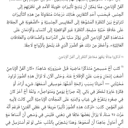
ٱلْفَنِّ ٱلْإِبَاحِيِّ،‏ مِمَّا يُمْكِنُ أَنْ يُنْتِجَ تَأْثِيرَاتٍ طَوِيلَةَ ٱلْأَمَدِ فِي نَظْرَتِهِمْ إِلَى
ٱلْجِنْسِ.‏ فَبِحَسَبِ أَحَدِ ٱلتَّقَارِيرِ،‏ هُنَالِكَ دَرَجَاتٌ مُتَفَاوِتَةٌ مِنْ هذِهِ ٱلتَّأْثِيرَاتِ
تَتَرَاوَحُ بَيْنَ ٱلنَّظْرَةِ ٱلْمُشَوَّهَةِ إِلَى ٱلْمَقَايِيسِ ٱلْجِنْسِيَّةِ وَ «ٱلصُّعُوبَةِ فِي ٱلْحِفَاظِ
عَلَى عَلَاقَةٍ حُبِّيَّةٍ سَلِيمَةٍ،‏ ٱلنَّظْرَةِ غَيْرِ ٱلْوَاقِعِيَّةِ إِلَى ٱلنِّسَاءِ،‏ وَٱلْإِدْمَانِ عَلَى
مُشَاهَدَةِ ٱلْفَنِّ ٱلْإِبَاحِيِّ ٱلَّذِي يُؤَثِّرُ سَلْبًا عَلَى ٱلدِّرَاسَةِ وَٱلصَّدَاقَاتِ وَٱلْعَلَاقَاتِ
ٱلْعَائِلِيَّةِ».‏ وَأَخْطَرُ مِنْ ذلِكَ هُوَ ٱلضَّرَرُ ٱلَّذِي قَدْ يَلْحَقُ بِٱلزَّوَاجِ لَاحِقًا.‏
١١ اُذْكُرُوا مِثَالًا يُظْهِرُ مَخَاطِرَ ٱلنَّظَرِ إِلَى ٱلْفَنِّ ٱلْإِبَاحِيِّ.‏
١١
كَتَبَ أَخٌ مَسِيحِيٌّ مُتَذَكِّرًا مَاضِيَهُ قَبْلَ صَيْرُورَتِهِ شَاهِدًا:‏ «كَانَ ٱلْفَنُّ ٱلْإِبَاحِيُّ
أَصْعَبَ إِدْمَانٍ وَجَبَ عَلَيَّ ٱلْإِقْلَاعُ عَنْهُ.‏ وَحَتَّى ٱلْآنَ،‏ لَا تَزَالُ هذِهِ ٱلصُّوَرُ تُرَاوِدُ
مُخَيِّلَتِي —‏ أَحْيَانًا بِسَبَبِ رَائِحَةٍ أَشُمُّهَا،‏ مُوسِيقَى أَسْمَعُهَا،‏ شَيْءٍ أَرَاهُ،‏ أَوْ
فِكْرَةٍ عَابِرَةٍ تَخْطُرُ فِي بَالِي.‏ إِنَّهُ صِرَاعٌ يَوْمِيٌّ وَمُتَوَاصِلٌ».‏ وَثَمَّةَ أَخٌ آخَرُ كَانَ
فِي صِغَرِهِ يَتَفَرَّجُ فِي غِيَابِ وَالِدَيْهِ عَلَى ٱلْمَجَلَّاتِ ٱلْإِبَاحِيَّةِ ٱلَّتِي كَانَتْ لِأَبِيهِ
غَيْرِ ٱلْمُؤْمِنِ.‏ كَتَبَ:‏ «تَرَكَتْ هذِهِ ٱلصُّوَرُ تَأْثِيرًا مُرِيعًا فِي عَقْلِي ٱلْفَتِيِّ!‏ فَرَغْمَ أَنَّهُ
مَرَّتْ ٢٥ سَنَةً،‏ لَا يَزَالُ بَعْضُهَا عَالِقًا فِي ذِهْنِي.‏ فَلَيْسَ فِي وُسْعِي أَنْ أَنْسَاهَا مَعَ
أَنِّي أُحَاوِلُ جَاهِدًا أَنْ أَمْحُوَهَا.‏ وَهذَا يُشْعِرُنِي بِٱلذَّنْبِ حَتَّى لَوْ لَمْ أَسْتَرْسِلْ فِي