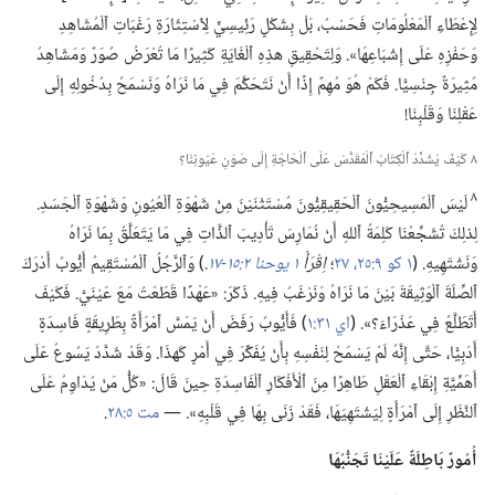
لِإِعْطَاءِ ٱلْمَعْلُومَاتِ فَحَسْبُ،‏ بَلْ بِشَكْلٍ رَئِيسِيٍّ لِٱسْتِثَارَةِ رَغَبَاتِ ٱلْمُشَاهِدِ
وَحَفْزِهِ عَلَى إِشْبَاعِهَا».‏ وَلِتَحْقِيقِ هذِهِ ٱلْغَايَةِ كَثِيرًا مَا تُعْرَضُ صُوَرٌ وَمَشَاهِدُ
مُثِيرَةٌ جِنْسِيًّا.‏ فَكَمْ هُوَ مُهِمٌ إِذًا أَنْ نَتَحَكَّمَ فِي مَا نَرَاهُ وَنَسْمَحُ بِدُخُولِهِ إِلَى
عَقْلِنَا وَقَلْبِنَا!‏
٨ كَيْفَ يُشَدِّدُ ٱلْكِتَابُ ٱلْمُقَدَّسُ عَلَى ٱلْحَاجَةِ إِلَى صَوْنِ عُيُونِنَا؟‏
٨
لَيْسَ ٱلْمَسِيحِيُّونَ ٱلْحَقِيقِيُّونَ مُسْتَثْنَيْنَ مِنْ شَهْوَةِ ٱلْعُيُونِ وَشَهْوَةِ ٱلْجَسَدِ.‏
لِذلِكَ تُشَجِّعُنَا كَلِمَةُ ٱللهِ أَنْ نُمَارِسَ تَأْدِيبَ ٱلذَّاتِ فِي مَا يَتَعَلَّقُ بِمَا نَرَاهُ
وَنَشْتَهِيهِ.‏ (‏
١ كو ٩:‏٢٥،‏
٢٧
‏؛‏
اِقْرَأْ
١ يوحنا ٢:‏١٥-‏١٧
‏.‏
‏)‏ وَٱلرَّجُلُ ٱلْمُسْتَقِيمُ أَيُّوبُ أَدْرَكَ
ٱلصِّلَةَ ٱلْوَثِيقَةَ بَيْنَ مَا نَرَاهُ وَنَرْغَبُ فِيهِ.‏ ذَكَرَ:‏ «عَهْدًا قَطَعْتُ مَعَ عَيْنَيَّ.‏ فَكَيْفَ
أَتَطَلَّعُ فِي عَذْرَاءَ؟‏».‏ (‏
اي ٣١:‏١
‏)‏ فَأَيُّوبُ رَفَضَ أَنْ يَمَسَّ ٱمْرَأَةً بِطَرِيقَةٍ فَاسِدَةٍ
أَدَبِيًّا،‏ حَتَّى إِنَّهُ لَمْ يَسْمَحْ لِنَفْسِهِ بِأَنْ يُفَكِّرَ فِي أَمْرٍ كَهذَا.‏ وَقَدْ شَدَّدَ يَسُوعُ عَلَى
أَهَمِّيَّةِ إِبْقَاءِ ٱلْعَقْلِ طَاهِرًا مِنَ ٱلْأَفْكَارِ ٱلْفَاسِدَةِ حِينَ قَالَ:‏ «كُلُّ مَنْ يُدَاوِمُ عَلَى
ٱلنَّظَرِ إِلَى ٱمْرَأَةٍ لِيَشْتَهِيَهَا،‏ فَقَدْ زَنَى بِهَا فِي قَلْبِهِ».‏ —‏
مت ٥:‏٢٨
‏.‏
أُمُورٌ بَاطِلَةٌ عَلَيْنَا تَجَنُّبُهَا