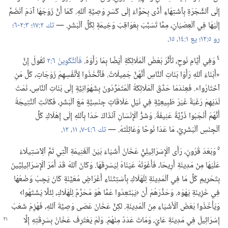
إِلَى ٱلشَّجَرَةِ بِٱشْتِهَاءٍ أَدَّى بِحَوَّاءَ إِلَى كَسْرِ وَصِيَّةِ ٱللهِ.‏ كَمَا أَنَّ زَوْجَهَا آدَمَ ٱنْضَمَّ
إِلَيْهَا فِي ٱلْعِصْيَانِ،‏ مِمَّا تَسَبَّبَ بِعَوَاقِبَ وَخِيمَةٍ لِكُلِّ ٱلْبَشَرِ.‏ —‏
تك ٢:‏١٧؛‏
٣:‏٢-‏٦؛‏
رو ٥:‏١٢؛‏
يع ١:‏١٤،‏ ١٥
‏.‏
٤
وَفِي أَيَّامِ نُوحٍ،‏ تَأَثَّرَ بَعْضُ ٱلْمَلَائِكَةِ أَيْضًا بِمَا رَأَوْهُ.‏
فَٱلتَّكْوِينُ ٦:‏٢
تَقُولُ إِنَّ
«أَبْنَاءَ ٱللهِ رَأَوْا بَنَاتِ ٱلنَّاسِ أَنَّهُنَّ جَمِيلَاتٌ.‏ فَٱتَّخَذُوا لِأَنْفُسِهِمْ زَوْجَاتٍ،‏ كُلَّ مَنِ
ٱخْتَارُوا».‏ فَعِنْدَمَا حَدَّقَ ٱلْمَلَائِكَةُ ٱلْمُتَمَرِّدُونَ بِشَهْوَانِيَّةٍ إِلَى بَنَاتِ ٱلنَّاسِ،‏ نَمَتْ
لَدَيْهِمْ رَغْبَةٌ غَيْرُ طَبِيعِيَّةٍ فِي نَيْلِ عَلَاقَاتٍ جِنْسِيَّةٍ مَعَ ٱلْبَشَرِ،‏ فَكَانَتِ ٱلنَّتِيجَةُ
أَنَّهُمْ أَنْجَبُوا ذُرِّيَّةً عَنِيفَةً.‏ وَشَرُّ ٱلْإِنْسَانِ آنَذَاكَ حَدَا بِٱللهِ إِلَى إِهْلَاكِ كُلِّ
ٱلْجِنْسِ ٱلْبَشَرِيِّ،‏ مَا عَدَا نُوحًا وَعَائِلَتَهُ.‏ —‏
تك ٦:‏٤-‏٧،‏
١١،‏ ١٢
‏.‏
٥
وَبَعْدَ قُرُونٍ،‏ رَأَى ٱلْإِسْرَائِيلِيُّ عَخَانُ أَشْيَاءَ بَيْنَ ٱلْغَنِيمَةِ ٱلَّتِي تَمَّ ٱلِٱسْتِيلَاءُ
عَلَيْهَا مِنْ مَدِينَةِ أَرِيحَا،‏ فَأَغْوَتْهُ عَيْنَاهُ لِيَسْرِقَهَا.‏ وَكَانَ ٱللهُ قَدْ أَمَرَ ٱلْإِسْرَائِيلِيِّينَ
بِتَحْرِيمِ كُلِّ مَا فِي ٱلْمَدِينَةِ لِلْهَلَاكِ بِٱسْتِثْنَاءِ أَغْرَاضٍ مُعَيَّنَةٍ كَانَ يَجِبُ وَضْعُهَا
فِي خَزِينَةِ يَهْوَه.‏ وَحَذَّرَهُمْ أَنْ ‹يَبْتَعِدُوا عَمَّا هُوَ مُحَرَّمٌ لِلْهَلَاكِ،‏ لِئَلَّا يَشْتَهُوا›
وَيَأْخُذُوا بَعْضَ ٱلْأَشْيَاءِ مِنَ ٱلْمَدِينَةِ.‏ لكِنَّ عَخَانَ عَصَى وَصِيَّةَ ٱللهِ،‏ فَهُزِمَ شَعْبُ
إِسْرَائِيلَ فِي مَدِينَةِ
عَايَ،‏ وَمَاتَ عَدَدٌ مِنْهُمْ.‏ وَلَمْ يَعْتَرِفْ عَخَانُ بِسَرِقَتِهِ إِلَّا