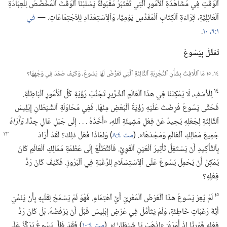
ٱلْوَقْتِ فِي مُشَاهَدَةِ ٱلْأُمُورِ ٱلَّتِي تُعْتَبَرُ مَقْبُولَةً يَسْلُبُنَا ٱلْوَقْتَ ٱلْمُخَصَّصَ لِلْعِبَادَةِ
ٱلْعَائِلِيَّةِ،‏ قِرَاءَةِ ٱلْكِتَابِ ٱلْمُقَدَّسِ يَوْمِيًّا،‏ وَٱلِٱسْتِعْدَادِ لِلِٱجْتِمَاعَاتِ.‏ —‏
في
١:‏٩،‏ ١٠
‏.‏
تَمَثَّلْ بِيَسُوعَ
١٤،‏ ١٥ مَا ٱللَّافِتُ بِشَأْنِ ٱلتَّجْرِبَةِ ٱلثَّالِثَةِ ٱلَّتِي تَعَرَّضَ لَهَا يَسُوعُ،‏ وَكَيْفَ صَمَدَ فِي وَجْهِهَا؟‏
١٤
لِلْأَسَفِ،‏ لَا يُمْكِنُنَا فِي هذَا ٱلْعَالَمِ ٱلشِّرِّيرِ تَجَنُّبُ رُؤْيَةِ كُلِّ ٱلْأُمُورِ ٱلْبَاطِلَةِ.‏
فَحَتَّى يَسُوعُ فُرِضَتْ عَلَيْهِ رُؤْيَةُ ٱلْبَعْضِ مِنْهَا.‏ فَفِي مُحَاوَلَةِ ٱلشَّيْطَانِ إِبْلِيسَ
ٱلثَّالِثَةِ لِجَعْلِهِ يَحِيدُ عَنْ فِعْلِ مَشِيئَةِ ٱللهِ،‏ «أَخَذَهُ .‏ .‏ .‏ إِلَى جَبَلٍ عَالٍ جِدًّا،‏
وَأَرَاهُ
جَمِيعَ مَمَالِكِ ٱلْعَالَمِ وَمَجْدَهَا».‏
‏(‏
مت ٤:‏٨
‏)‏ وَلِمَاذَا فَعَلَ ذلِكَ؟‏ لَقَدْ أَرَادَ
بِٱلتَّأْكِيدِ أَنْ يَسْتَغِلَّ تَأْثِيرَ ٱلْعَيْنِ ٱلْقَوِيَّ.‏ فَٱلتَّطَلُّعُ إِلَى عَظَمَةِ مَمَالِكِ ٱلْعَالَمِ كَانَ
يُمْكِنُ أَنْ يَحْمِلَ يَسُوعَ عَلَى ٱلِٱسْتِسْلَامِ لِلرَّغْبَةِ فِي ٱلْبُرُوزِ.‏ فَكَيْفَ كَانَ رَدُّ
فِعْلِهِ؟‏
١٥
لَمْ يُعِرْ يَسُوعُ هذَا ٱلْعَرْضَ ٱلْمُغْرِيَ أَيَّ ٱهْتِمَامٍ.‏ فَهُوَ لَمْ يَسْمَحْ لِقَلْبِهِ بِأَنْ يُنَمِّيَ
أَيَّةَ رَغَبَاتٍ خَاطِئَةٍ،‏ وَلَمْ يَتَأَمَّلْ فِي عَرْضِ إِبْلِيسَ قَبْلَ أَنْ يَرْفُضَهُ.‏ بَلْ كَانَ رَدُّ
فِعْلِهِ فَوْرِيًّا إِذْ أَمَرَهُ:‏ «اِذْهَبْ يَا شَيْطَانُ!‏».‏ (‏
مت ٤:‏١٠
‏)‏ فَقَدْ ظَلَّ يَسُوعُ يُرَكِّزُ عَلَى