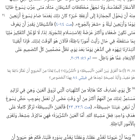
ٱلْأَسْفَارُ ٱلْمُقَدَّسَةُ،‏ وَلَا نَجْهَلُ مُخَطَّطَاتِ ٱلشَّيْطَانِ.‏ مَثَلًا،‏ مَتَى جَرَّبَ يَسُوعَ طَالِبًا
مِنْهُ أَنْ يُحَوِّلَ ٱلْحِجَارَةَ إِلَى أَرْغِفَةِ خُبْزٍ؟‏ كَانَ ذلِكَ بَعْدَمَا صَامَ يَسُوعُ
أَرْبَعِينَ
يَوْمًا وَأَرْبَعِينَ لَيْلَةً وَ «شَعَرَ بِٱلْجُوعِ».‏ (‏
مت ٤:‏١-‏٤
‏)‏ فٱلشَّيْطَانُ يَقْدِرُ أَنْ يَعْرِفَ
مَتَى نَكُونُ ضُعَفَاءَ وَأَكْثَرَ عُرْضَةً لِلِٱسْتِسْلَامِ لِلتَّجْرِبَةِ.‏ لِذَا،‏ لَا تُؤَجِّلِ ٱلتَّفْكِيرَ مَلِيًّا
بِمَا سَتَفْعَلُهُ فِي حَالِ رَأَيْتَ أُمُورًا بَاطِلَةً؛‏
فَٱلْآنَ
هُوَ ٱلْوَقْتُ لِذلِكَ.‏ فَإِذَا أَبْقَيْنَا
ٱنْتِذَارَنَا لِيَهْوَه فِي ٱلذِّهْنِ يَوْمًا بَعْدَ يَوْمٍ،‏ نَظَلُّ مُصَمِّمِينَ كُلَّ ٱلتَّصْمِيمِ عَلَى
ٱلِٱبْتِعَادِ عَمَّا هُوَ بَاطِلٌ.‏ —‏
ام ١:‏٥؛‏
١٩:‏٢٠
‏.‏
١٨،‏ ١٩ (‏أ)‏ مَا ٱلْفَرْقُ بَيْنَ ٱلْعَيْنِ ‹ٱلْبَسِيطَةِ› وَ ‹ٱلشِّرِّيرَةِ›؟‏ (‏ب)‏ لِمَاذَا مِنَ ٱلْحَيَوِيِّ أَنْ نُفَكِّرَ دَائِمًا بِمَا
هُوَ مُفِيدٌ،‏ وَأَيَّةُ نَصِيحَةٍ نَجِدُهَا فِي
فِيلِبِّي ٤:‏٨
بِهذَا ٱلْخُصُوصِ؟‏
١٨
كُلَّ يَوْمٍ،‏ نُصَادِفُ كَمًّا هَائِلًا مِنَ ٱلتَّلْهِيَاتِ ٱلَّتِي تَرُوقُ ٱلْعَيْنَ،‏ وَهِيَ فِي تَزَايُدٍ
مُسْتَمِرٍّ.‏ لِذلِكَ مِنَ ٱلْمُهِمِّ أَكْثَرَ مِنْ أَيِّ وَقْتٍ مَضَى أَنْ نَعْمَلَ بِمُوجِبِ حَضِّ يَسُوعَ
أَنْ نُبْقِيَ عَيْنَنَا «بَسِيطَةً».‏ (‏
مت ٦:‏٢٢،‏ ٢٣
‏)‏ فَٱلْعَيْنُ ‹ٱلْبَسِيطَةُ› تُرَكِّزُ كَامِلًا عَلَى
هَدَفٍ وَاحِدٍ:‏ فِعْلِ مَشِيئَةِ ٱللهِ.‏ أَمَّا ٱلْعَيْنُ ‹ٱلشِّرِّيرَةُ› فَهِيَ مَاكِرَةٌ،‏ جَشِعَةٌ،‏ وَتُغْرَى
بِٱلْأُمُورِ ٱلْبَاطِلَةِ.‏
١٩
وَبِمَا أَنَّ عُيُونَنَا تُغَذِّي عَقْلَنَا،‏ وَعَقْلَنَا يُغَذِّي بِدَوْرِهِ قَلْبَنَا،‏ فَكَمْ هُوَ حَيَوِيٌّ أَنْ