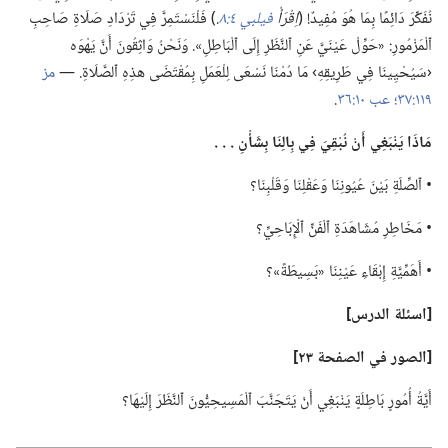
نُفَكِّرَ دَائِمًا بِمَا هُوَ مُفِيدٌ!‏ (‏
اِقْرَأْ
فيلبي ٤:‏٨
‏.‏
‏)‏ فَلْنَسْتَمِرَّ فِي تَرْدَادِ صَلَاةِ صَاحِبِ
ٱلْمَزْمُورِ:‏ «حَوِّلْ عَيْنَيَّ عَنِ ٱلنَّظَرِ إِلَى ٱلْبَاطِلِ».‏ وَنَحْنُ وَاثِقُونَ أَنَّ يَهْوَه
‹سَيُحْيِينَا فِي طَرِيقِهِ› مَا دُمْنَا نَسْعَى لِلْعَمَلِ بِمُقْتَضَى هذِهِ ٱلصَّلَاةِ.‏ —‏
مز
١١٩:‏٣٧؛‏
عب ١٠:‏٣٦
‏.‏
مَاذَا يَنْبَغِي أَنْ نُبْقِيَ
فِي
بِالِنَا بِشَأْنِ .‏ .‏ .‏
‏• ٱلصِّلَةِ بَيْنَ عُيُونِنَا وَعَقْلِنَا وَقَلْبِنَا؟‏
‏• مَخَاطِرِ مُشَاهَدَةِ ٱلْفَنِّ ٱلْإِبَاحِيِّ؟‏
‏• أَهَمِّيَّةِ إِبْقَاءِ عَيْنِنَا «بَسِيطَةً»؟‏
‏[اسئلة الدرس]‏
‏[الصور
في
الصفحة ٢٣]‏
أَيَّةُ أُمُورٍ بَاطِلَةٍ يَنْبَغِي أَنْ يَتَجَنَّبَ ٱلْمَسِيحِيُّونَ ٱلنَّظَرَ إِلَيْهَا؟‏