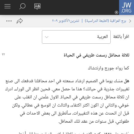
JW.ORG
تسجيل
تغيير
البحث
اظهر
الدخول
لغة
في
القائم
(يفتح
برج المراقبة (‏الطبعة الدراسية)‏ | ‏‎تشرين١/أكتوبر‏ ‏‎٢٠٠٩‏
الموقع
JW.‎ORG
نافذة
جديدة)
اقرأ باللغة
ثلاثة محافل رسمت طريقي
في
الحياة
كما رواه جورج وارنتشاك
هل
مسّك يوما في الصميم ارشاد سمعته في احد محافلنا فدفعك الى صنع
تغييرات جذرية في حياتك؟‏ هذا ما حصل معي.‏ فحين انظر الى الوراء،‏ ادرك
ان ثلاثة محافل رسمت طريقي في الحياة.‏ الاول علّمني ان اتغلب على
خوفي،‏ والثاني ان اكون اكثر اكتفاء،‏ والثالث ان اتوسع في عطائي.‏ ولكن
قبل ان اتحدث عن هذه التغييرات،‏ سأتطرق الى بعض الاحداث في
طفولتي،‏ قبل سنوات من عقد تلك المحافل.‏