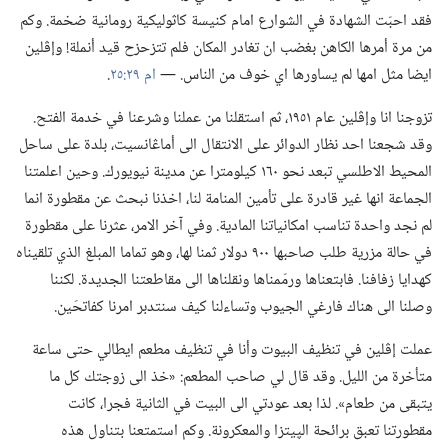
فقد احبّت الشهادة في الشوارع امام كنيسة كاثوليكية رومانية ضخمة.‏ وكم
من مرة أمرها الكاهن بغضب ان تغادر المكان فلم تتزحزح قيد أنملة!‏ وإڤلين
ايضا مثل امها لم يساورها اي خوف من الناس.‏ —‏
ام ٢٩:‏٢٥
‏.‏
تزوجنا انا وإڤلين عام ١٩٥١،‏ ثم استقلنا من عملنا وشرعنا في خدمة الفتح.‏
وقد شجعنا احد نظار الدوائر على الانتقال الى أماڠانسيت،‏ بلدة على ساحل
المحيط الاطلسي تبعد نحو ١٦٠ كيلومترا عن مدينة نيويورك.‏ وحين اعلمتنا
الجماعة انها غير قادرة على تأمين المنامة لنا،‏ اخذنا نبحث عن مقطورة انما
لم نجد واحدة تناسب امكانياتنا المادية.‏ وفي آخر الامر،‏ عثرنا على مقطورة
في حالة مزرية طلب صاحبها ٩٠٠ دولار ثمنا لها،‏ وهو تماما المبلغ الذي تلقيناه
كهدايا زفافنا.‏ فابتعناها ورمّمناها ونقلناها الى مقاطعتنا الجديدة.‏ لكننا
وصلنا الى هناك فارغي الجيوب وتساءلنا كيف سنتدبر امرنا كفاتحَين.‏
عملت إڤلين في تنظيف البيوت وأنا في تنظيف مطعم ايطالي حتى ساعة
متأخرة من الليل.‏ وقد قال لي صاحب المطعم:‏ «خذ الى زوجتك كل ما
يتبقى من طعام».‏ لذا بعد عودتي الى البيت في الثانية فجرا،‏ كانت
مقطورتنا تعبق برائحة الپيتزا والمعكرونة.‏ وكم استمتعنا بتناول هذه