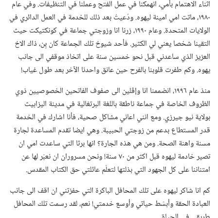
اثناء الاهتمام بأمي،‏ انهمكنا في عمل الفتح وعملنا في التنظيفات.‏ وفي عام
١٩٨٠،‏ ماتت امي امينة ليهوه.‏ ودُعيتُ بعد ذلك للخدمة في العمل الدائري في
الولايات المتحدة.‏ وعام ١٩٩٠،‏ زرنا انا وزوجتي جماعة في كونكتيكت حيث
التقينا شخصا يعني لي الكثير.‏ فأحد شيوخ تلك الجماعة كان بِن،‏ ذاك الاخ
العزيز الذي ساعدني قبل نحو خمسين سنة على اتخاذ موقفي الى جانب
يهوه.‏ وكم طفرت قلوبنا بالفرح حين عانق واحدنا الآخر بعد طول غياب!‏
منذ عام ١٩٩٦،‏ انضممنا انا وإڤلين الى صفوف الفاتحين الخصوصيين ذوي
الظروف الخاصة في جماعة ناطقة باللغة البرتغالية في مدينة اليزابيث
بولاية نيو جيرزي.‏ ومع انني اعاني مشاكل صحية،‏ فأنا اشارك في الخدمة
قدر المستطاع بدعم من زوجتي الحبيبة.‏ وهي ايضا تقدم المساعدة لجارة
مسنة واهنة الصحة.‏ ومن هي هذه الجارة؟‏ انها برثا التي ساعدت امي ان
تصير خادمة ليهوه قبل اكثر من ٧٠ سنة!‏ ونحن مسروران ان نعبّر لها عن
امتناننا على كل الجهود التي بذلتها لتعلّم عائلتي حق الكتاب المقدس.‏
كم انا شاكر ليهوه على تلك المحافل الباكرة التي حفزتني ان اقف الى جانب
العبادة الحقة وأبسّط حياتي وأوسع خدمتي!‏ نعم،‏ لقد رسمت تلك المحافل
طريقي في الحياة.‏