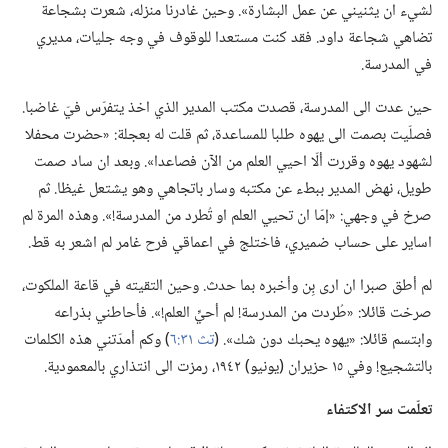
لشيء ان يثنيني عن عمل البشارة».‏ وحين غادرنا منزله،‏ شعرت بشجاعة
تضاهي شجاعة داود.‏ فقد كنت مستعدا للوقوف في وجه جليات،‏ مديري
في المدرسة.‏
حين عدت الى المدرسة،‏ قصدت مكتب المدير الذي اخذ يتفرّس فيّ غاضبا.‏
فصلّيت بصمت الى يهوه طلبا للمساعدة،‏ ثم قلت له بعجلة:‏ «حضرت محفلا
لشهود يهوه وقررت ألّا احيي العلم من الآن فصاعدا».‏ وبعد ان ساد صمت
طويل،‏ نهض المدير ببطء عن مكتبه وسار باتجاهي وهو يشتعل غيظا.‏ ثم
صرخ في وجهي:‏ «إمّا ان تحيي العلم او تُطرد من المدرسة!‏».‏ وهذه المرة لم
اساير على حساب ضميري،‏ فاختلج في اعماقي فرح غامر لم اشعر به قط.‏
لم أطق صبرا ان ارى بِن وأخبره بما حدث.‏ وحين التقيته في قاعة الملكوت،‏
صرخت قائلا:‏ «طُردت من المدرسة!‏ لم أحيِّ العلم!‏».‏ فأحاطني بذراعه
وابتسم قائلا:‏ «يهوه يحبك دون شك».‏ (‏
تث ٣١:‏٦
‏)‏ وكم أمدّتني هذه الكلمات
بالتشجيع!‏ وفي ١٥ حزيران (‏يونيو)‏ ١٩٤٢،‏ رمزت الى انتذاري بالمعمودية.‏
تعلّمت سر الاكتفاء