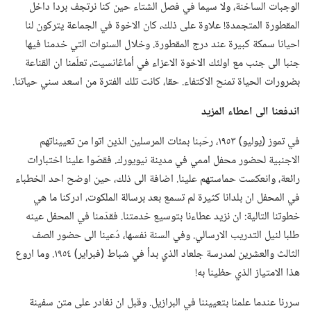
الوجبات الساخنة،‏ ولا سيما في فصل الشتاء حين كنا نرتجف بردا داخل
المقطورة المتجمدة!‏ علاوة على ذلك،‏ كان الاخوة في الجماعة يتركون لنا
احيانا سمكة كبيرة عند درج المقطورة.‏ وخلال السنوات التي خدمنا فيها
جنبا الى جنب مع اولئك الاخوة الاعزاء في أماڠانسيت،‏ تعلّمنا ان القناعة
بضرورات الحياة تمنح الاكتفاء.‏ حقا،‏ كانت تلك الفترة من اسعد سني حياتنا.‏
اندفعنا الى اعطاء المزيد
في تموز (‏يوليو)‏ ١٩٥٣،‏ رحّبنا بمئات المرسلين الذين اتوا من تعييناتهم
الاجنبية لحضور محفل اممي في مدينة نيويورك.‏ فقصّوا علينا اختبارات
رائعة،‏ وانعكست حماستهم علينا.‏ اضافة الى ذلك،‏ حين اوضح احد الخطباء
في المحفل ان بلدانا كثيرة لم تسمع بعد برسالة الملكوت،‏ ادركنا ما هي
خطوتنا التالية:‏ ان نزيد عطاءنا بتوسيع خدمتنا.‏ فقدّمنا في المحفل عينه
طلبا لنيل التدريب الارسالي.‏ وفي السنة نفسها،‏ دُعينا الى حضور الصف
الثالث والعشرين لمدرسة جلعاد الذي بدأ في شباط (‏فبراير)‏ ١٩٥٤.‏ وما اروع
هذا الامتياز الذي حظينا به!‏
سررنا عندما علمنا بتعييننا في البرازيل.‏ وقبل ان نغادر على متن سفينة