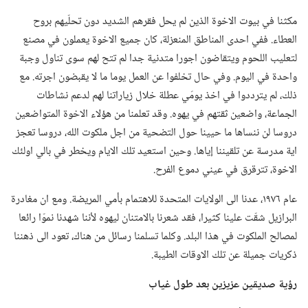
مكثنا في بيوت الاخوة الذين لم يحل فقرهم الشديد دون تحلّيهم بروح
العطاء.‏ ففي احدى المناطق المنعزلة،‏ كان جميع الاخوة يعملون في مصنع
لتعليب اللحوم ويتقاضون اجورا متدنية جدا لم تتح لهم سوى تناول وجبة
واحدة في اليوم.‏ وفي حال تخلفوا عن العمل يوما ما لا يقبضون اجرته.‏ مع
ذلك،‏ لم يترددوا في اخذ يومَي عطلة خلال زياراتنا لهم لدعم نشاطات
الجماعة،‏ واضعين ثقتهم في يهوه.‏ وقد تعلمنا من هؤلاء الاخوة المتواضعين
دروسا لن ننساها ما حيينا حول التضحية من اجل ملكوت الله،‏ دروسا تعجز
اية مدرسة عن تلقيننا إياها.‏ وحين استعيد تلك الايام ويخطر في بالي اولئك
الاخوة،‏ تترقرق في عيني دموع الفرح.‏
عام ١٩٧٦،‏ عدنا الى الولايات المتحدة للاهتمام بأمي المريضة.‏ ومع ان مغادرة
البرازيل شقّت علينا كثيرا،‏ فقد شعرنا بالامتنان ليهوه لأننا شهدنا نموّا رائعا
لمصالح الملكوت في هذا البلد.‏ وكلما تسلمنا رسائل من هناك،‏ تعود الى ذهننا
ذكريات جميلة عن تلك الاوقات الطيبة.‏
رؤية صديقين عزيزين بعد طول غياب