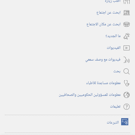
أُطلب زيارة
ابحث عن اجتماع
(يفتح
نافذة
ابحث عن مكان الاجتماع
(يفتح
جديدة)
نافذة
ما الجديد؟‏
جديدة)
الفيديوات
فيديوات مع وصف سمعي
بحث
معلومات مساعِدة للأطباء
معلومات للمسؤولين الحكوميين والصحافيين
تعليمات
التبرعات
(يفتح
نافذة