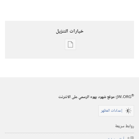
خيارات التنزيل
خيارات
تنزيل
الاصدارات
برج
المراقبة
(‏الطبعة
®
JW.ORG
:‏ موقع شهود يهوه الرسمي على الانترنت
الدراسية)‏
‏‎تشرين١/
إعدادات المظهر
أكتوبر‏
روابط سريعة