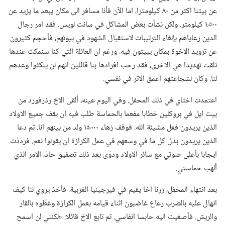
عن بيتنا اكثر من ٨٠ كيلومترا،‏ اما الآن فأنا مسافر الى مكان يبعد ما يزيد عن
١٬٥٠٠ كيلومتر.‏ ولكن نشأت بعض المشاكل في سانت لويس.‏ فقد امر رجال
الدين رعاياهم بإلغاء الترتيبات لاستقبال الشهود في بيوتهم،‏ فأحجم كثيرون
عن تزويد الاخوة بمكان يبيتون فيه.‏ ورغم ان العائلة التي كنا سنمكث عندها
تلقت تهديدا هي الاخرى،‏ فقد رحب افرادها بنا قائلين انهم لن ينكثوا وعدهم
لنا.‏ وكان لشجاعتهم اعمق الاثر في نفسي.‏
اعتمدت اختاي في ذلك المحفل.‏ وفي اليوم عينه،‏ ألقى الاخ رذرفورد من
بيت ايل في بروكلين خطابا مفعما بالحماسة طلب فيه ان يقف جميع الاولاد
الذين يريدون فعل مشيئة الله.‏ فوقف زهاء ١٥٬٠٠٠ ولد من بينهم انا.‏ ثم دعا
الذين يريدون بذل كل ما في وسعهم في عمل الكرازة ان يقولوا نعم.‏ فردَدْت
ايجابا بأعلى صوتي مع سائر الاولاد ودوّى بعد ذلك تصفيق حادّ،‏ الامر الذي
ألهب حماستي.‏
بعد انتهاء المحفل،‏ زرنا اخا يقيم في فيرجينيا الغربية.‏ فأخذ يروي لنا كيف
انهال عليه بالضرب رعاع غاضبون اثناء قيامه بعمل الكرازة وغطّوه بالقار
والريش.‏ فأصغيت اليه حابسا انفاسي.‏ ثم تابع الاخ قائلا:‏ «لكنني لن اسمح