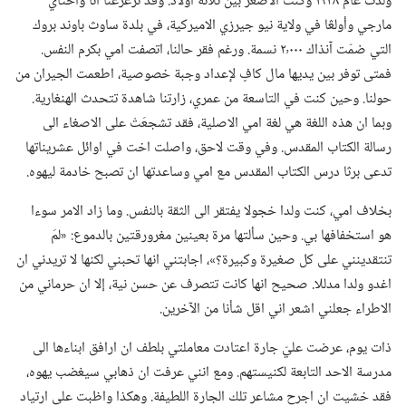
وُلدت عام ١٩٢٨ وكنت الاصغر بين ثلاثة اولاد.‏ وقد ترعرعنا انا وأختاي
مارجي وأولڠا في ولاية نيو جيرزي الاميركية،‏ في بلدة ساوث باوند بروك
التي ضمّت آنذاك ٢٬٠٠٠ نسمة.‏ ورغم فقر حالنا،‏ اتصفت امي بكرم النفس.‏
فمتى توفر بين يديها مال كافٍ لإعداد وجبة خصوصية،‏ اطعمت الجيران من
حولنا.‏ وحين كنت في التاسعة من عمري،‏ زارتنا شاهدة تتحدث الهنغارية.‏
وبما ان هذه اللغة هي لغة امي الاصلية،‏ فقد تشجعَتْ على الاصغاء الى
رسالة الكتاب المقدس.‏ وفي وقت لاحق،‏ واصلت اخت في اوائل عشريناتها
تدعى برثا درس الكتاب المقدس مع امي وساعدتها ان تصبح خادمة ليهوه.‏
بخلاف امي،‏ كنت ولدا خجولا يفتقر الى الثقة بالنفس.‏ وما زاد الامر سوءا
هو استخفافها بي.‏ وحين سألتها مرة بعينين مغرورقتين بالدموع:‏ «لمَ
تنتقدينني على كل صغيرة وكبيرة؟‏»،‏ اجابتني انها تحبني لكنها لا تريدني ان
اغدو ولدا مدللا.‏ صحيح انها كانت تتصرف عن حسن نية،‏ إلا ان حرماني من
الاطراء جعلني اشعر اني اقل شأنا من الآخرين.‏
ذات يوم،‏ عرضت عليّ جارة اعتادت معاملتي بلطف ان ارافق ابناءها الى
مدرسة الاحد التابعة لكنيستهم.‏ ومع انني عرفت ان ذهابي سيغضب يهوه،‏
فقد خشيت ان اجرح مشاعر تلك الجارة اللطيفة.‏ وهكذا واظبت على ارتياد