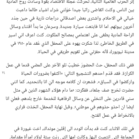
إثر الحرب العالمية الثانية،‏ تحركت عجلة الاقتصاد بقوة وسادت روح المادية
بين الناس.‏ وكنت اتقاضى راتبا جيدا خوّلني شراء اشياء طالما داعبت
خيالي في الاحلام.‏ واشترى بعض اصدقائي دراجات نارية في حين جدّد
آخرون بيوتهم.‏ اما انا فابتعت سيارة جديدة.‏ وسرعان ما بدأ اقتناء وسائل
الراحة المادية يطغى على اهتمامي بمصالح الملكوت.‏ كنت اعرف اني اسير
في الطريق الخاطئ.‏ لذا شكرت يهوه على المحفل الذي عُقد عام ١٩٥٠ في
مدينة نيويورك لأنه حفزني على تقويم طريقي في الحياة.‏
ففي ذلك المحفل،‏ حثّ الحضورَ خطيبٌ تلو الآخر على المضي قدما في عمل
الكرازة.‏ فقد قدّم
احدهم التشجيع التالي:‏ «اكتفوا بضرورات الحياة
واركضوا في السباق».‏ فشعرت ان كلامه موجه اليّ انا بالتحديد.‏ كما انني
حضرت تخرج صف جلعاد،‏ ففكّرت:‏ ‹ما دام هؤلاء الشهود الذين في مثل
سني قادرين على التخلي عن وسائل الرفاهية للخدمة خارج بلدهم،‏ فعليّ انا
ايضا ان احذو حذوهم في موطني›.‏ وقبل نهاية المحفل،‏ اتخذت قراري
بالانخراط في عمل الفتح.‏
في تلك الاثناء،‏ كنت قد بدأت اتودد الى إڤلين مونداك،‏ اخت غيورة في
الجماعة التي انتميت اليها.‏ وكانت امها التي ربّت ستة اولاد امرأة مقدامة.‏