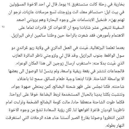
بخارية في رحلة كانت ستستغرق ١٤ يوما،‏ قال لي احد الاخوة المسؤولين
في بيت ايل:‏ «ستسافر معك انت وزوجتك تسع مرسلات عازبات،‏ نرجو ان
تهتم بهنّ».‏ فتخيل الابتسامات على وجوه البحارة وهم يرونني اصعد
السفينة تتبعني عشر شابات!‏
ومع ان الاخوات كنّ قادرات تماما على
الاهتمام بأمورهن،‏ فقد شعرت بالراحة حين وطئنا سالمين ارض البرازيل.‏
بعدما تعلمنا البرتغالية،‏ عُينت في العمل الدائري في ولاية ريو ڠراندي دو
سول الواقعة جنوب البرازيل.‏ وقد قال لي ولزوجتي ناظر الدائرة العازب
الذي عُينت بدلا منه:‏ «استغرب ارسال زوجين الى هذا المكان الوعر!‏».‏
فالجماعات تنتشر في بقعة ريفية واسعة،‏ ولم يتسنَّ لنا الوصول الى بعضها
الا بواسطة الشاحنة.‏ فإذا ابتعنا وجبة طعام للسائق،‏ سمح لنا باعتلاء
شاحنته.‏ فكنا نجلس على ظهر شحنة البضائع،‏ كمن يمتطي صهوة جواد،‏
ونتشبث بكلتا يدينا بالحبال المستخدمة لربط البضاعة خوفا على ارواحنا.‏
فكلما طوت الشاحنة منعطفا حادا،‏ مالت كومة البضائع الضخمة وتراءت امام
ناظرينا الوديان فاغرة افواهها لنا.‏ لكن رؤية السعادة تشعّ من وجوه الاخوة
الذين انتظروا وصولنا بفارغ الصبر أنستنا عناء هذه الرحلات التي استغرقت
النهار بطوله.‏